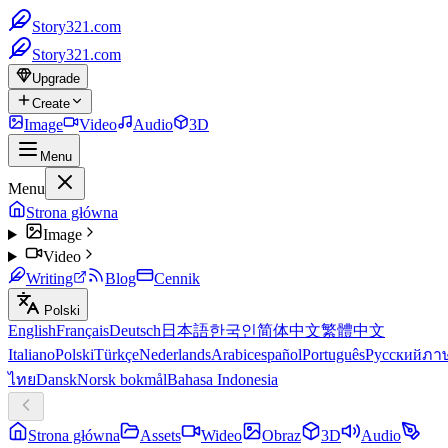
Story321.com
Story321.com
Upgrade
Create
Image
Video
Audio
3D
Menu
Menu
Strona główna
Image
Video
Writing
Blog
Cennik
Polski
English
Français
Deutsch
日本語
한국인
简体中文
繁體中文
Italiano
Polski
Türkçe
Nederlands
Arabic
español
Português
Русский
ภา
ไทย
Dansk
Norsk bokmål
Bahasa Indonesia
Strona główna
Assets
Wideo
Obraz
3D
Audio