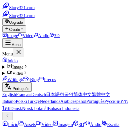
Story321.com
Story321.com
Upgrade
Create
Image
Video
Audio
3D
Menu
Menu
Início
Image
Video
Writing
Blog
Preços
Português
English
Français
Deutsch
日本語
한국인
简体中文
繁體中文
Italiano
Polski
Türkçe
Nederlands
Arabic
español
Português
Русский
ภา
ไทย
Dansk
Norsk bokmål
Bahasa Indonesia
Início
Assets
Vídeo
Imagem
3D
Áudio
Escrita