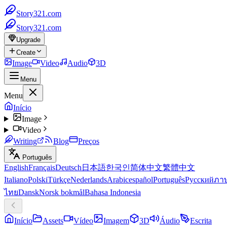
Story321.com
Story321.com
Upgrade
Create
Image
Video
Audio
3D
Menu
Menu
Início
Image
Video
Writing
Blog
Preços
Português
English
Français
Deutsch
日本語
한국인
简体中文
繁體中文
Italiano
Polski
Türkçe
Nederlands
Arabic
español
Português
Русский
ภา
ไทย
Dansk
Norsk bokmål
Bahasa Indonesia
Início
Assets
Vídeo
Imagem
3D
Áudio
Escrita