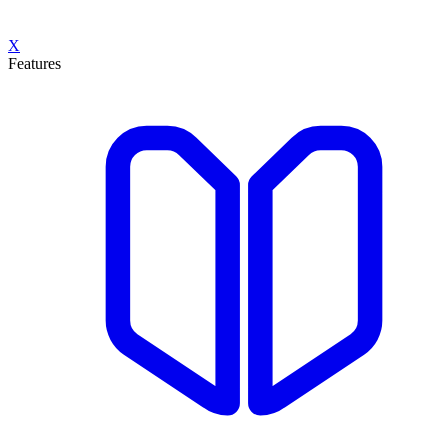
X
Features