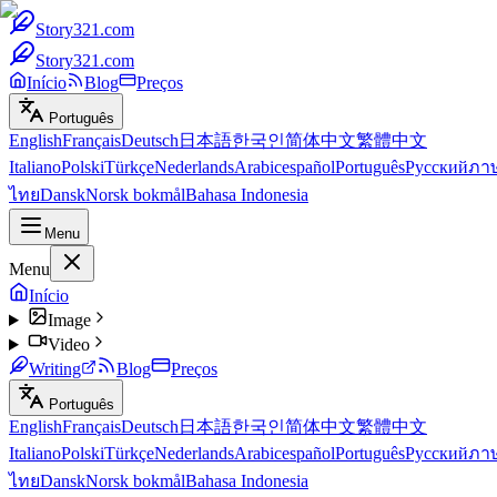
Story321.com
Story321.com
Início
Blog
Preços
Português
English
Français
Deutsch
日本語
한국인
简体中文
繁體中文
Italiano
Polski
Türkçe
Nederlands
Arabic
español
Português
Русский
ภา
ไทย
Dansk
Norsk bokmål
Bahasa Indonesia
Menu
Menu
Início
Image
Video
Writing
Blog
Preços
Português
English
Français
Deutsch
日本語
한국인
简体中文
繁體中文
Italiano
Polski
Türkçe
Nederlands
Arabic
español
Português
Русский
ภา
ไทย
Dansk
Norsk bokmål
Bahasa Indonesia