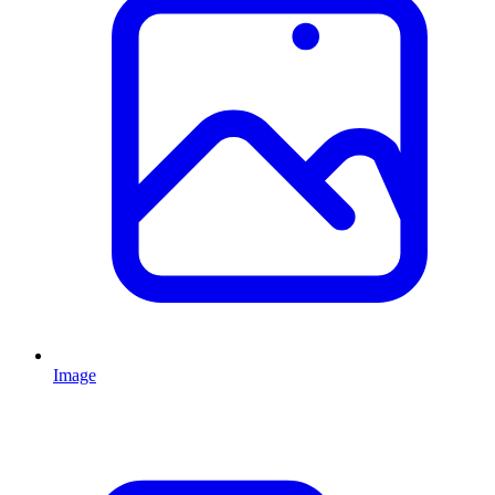
Image