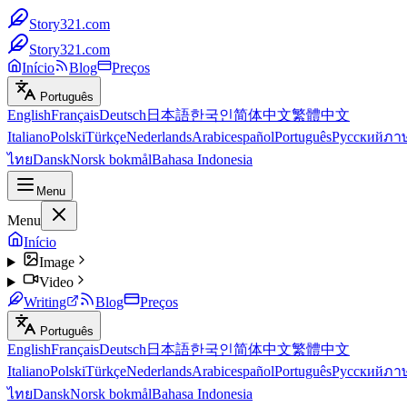
Story321.com
Story321.com
Início
Blog
Preços
Português
English
Français
Deutsch
日本語
한국인
简体中文
繁體中文
Italiano
Polski
Türkçe
Nederlands
Arabic
español
Português
Русский
ภา
ไทย
Dansk
Norsk bokmål
Bahasa Indonesia
Menu
Menu
Início
Image
Video
Writing
Blog
Preços
Português
English
Français
Deutsch
日本語
한국인
简体中文
繁體中文
Italiano
Polski
Türkçe
Nederlands
Arabic
español
Português
Русский
ภา
ไทย
Dansk
Norsk bokmål
Bahasa Indonesia