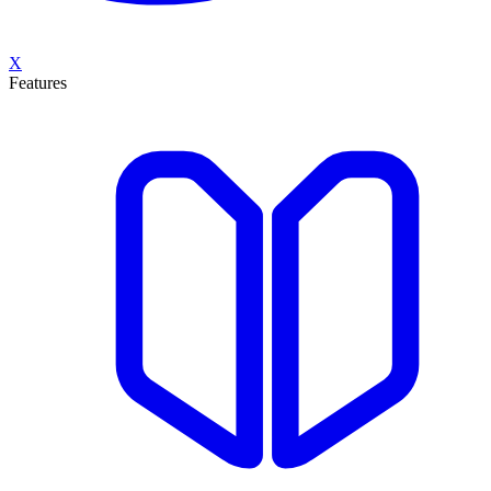
X
Features