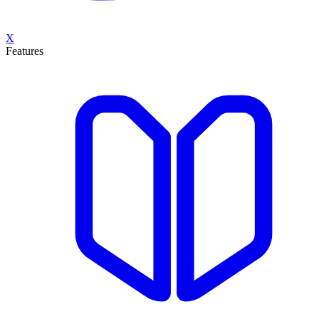
X
Features