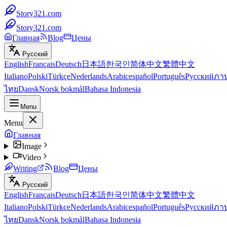
Story321.com
Story321.com
Главная
Blog
Цены
Русский
English
Français
Deutsch
日本語
한국인
简体中文
繁體中文
Italiano
Polski
Türkçe
Nederlands
Arabic
español
Português
Русский
ภา
ไทย
Dansk
Norsk bokmål
Bahasa Indonesia
Menu
Menu
Главная
Image
Video
Writing
Blog
Цены
Русский
English
Français
Deutsch
日本語
한국인
简体中文
繁體中文
Italiano
Polski
Türkçe
Nederlands
Arabic
español
Português
Русский
ภา
ไทย
Dansk
Norsk bokmål
Bahasa Indonesia