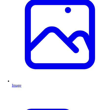
Image