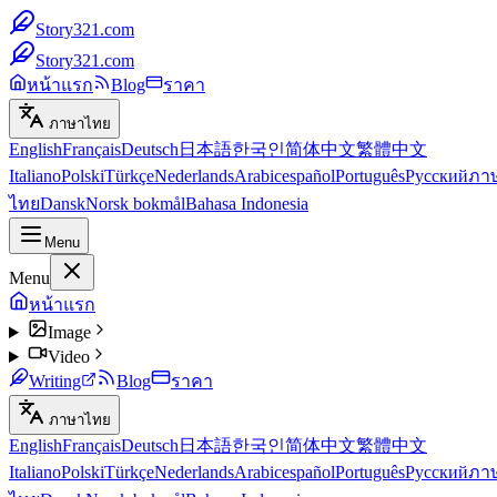
Story321.com
Story321.com
หน้าแรก
Blog
ราคา
ภาษาไทย
English
Français
Deutsch
日本語
한국인
简体中文
繁體中文
Italiano
Polski
Türkçe
Nederlands
Arabic
español
Português
Русский
ภา
ไทย
Dansk
Norsk bokmål
Bahasa Indonesia
Menu
Menu
หน้าแรก
Image
Video
Writing
Blog
ราคา
ภาษาไทย
English
Français
Deutsch
日本語
한국인
简体中文
繁體中文
Italiano
Polski
Türkçe
Nederlands
Arabic
español
Português
Русский
ภา