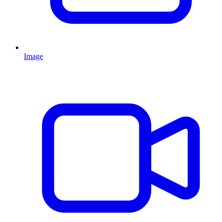
Image