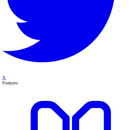
X
Features