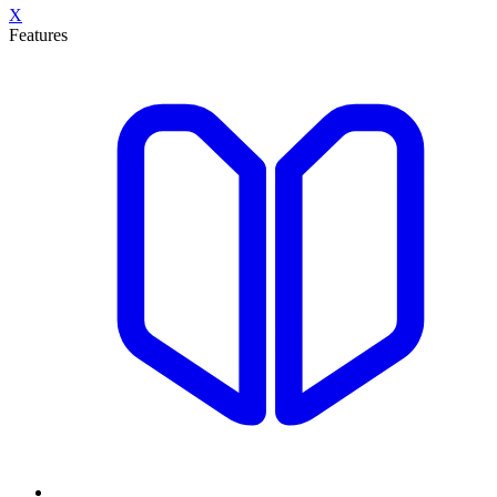
X
Features