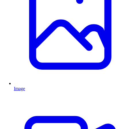
Image