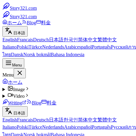
Story321.com
Story321.com
ホーム
Blog
料金
日本語
English
Français
Deutsch
日本語
한국인
简体中文
繁體中文
Italiano
Polski
Türkçe
Nederlands
Arabic
español
Português
Русский
ภา
ไทย
Dansk
Norsk bokmål
Bahasa Indonesia
Menu
Menu
ホーム
Image
Video
Writing
Blog
料金
日本語
English
Français
Deutsch
日本語
한국인
简体中文
繁體中文
Italiano
Polski
Türkçe
Nederlands
Arabic
español
Português
Русский
ภา
ไทย
Dansk
Norsk bokmål
Bahasa Indonesia