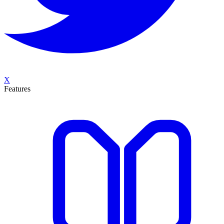
X
Features