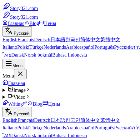
Story321.com
Story321.com
Главная
Blog
Цены
Русский
English
Français
Deutsch
日本語
한국인
简体中文
繁體中文
Italiano
Polski
Türkçe
Nederlands
Arabic
español
Português
Русский
ภา
ไทย
Dansk
Norsk bokmål
Bahasa Indonesia
Menu
Menu
Главная
Image
Video
Writing
Blog
Цены
Русский
English
Français
Deutsch
日本語
한국인
简体中文
繁體中文
Italiano
Polski
Türkçe
Nederlands
Arabic
español
Português
Русский
ภา
ไทย
Dansk
Norsk bokmål
Bahasa Indonesia