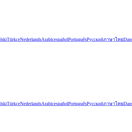
lski
Türkçe
Nederlands
Arabic
español
Português
Русский
ภาษาไทย
Dan
lski
Türkçe
Nederlands
Arabic
español
Português
Русский
ภาษาไทย
Dan