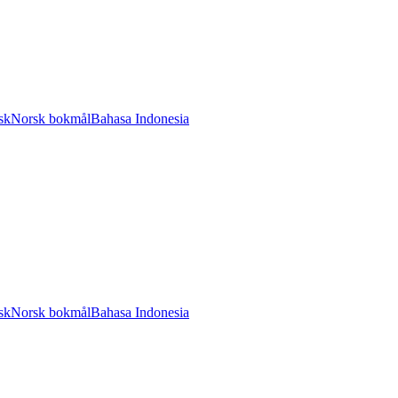
sk
Norsk bokmål
Bahasa Indonesia
sk
Norsk bokmål
Bahasa Indonesia