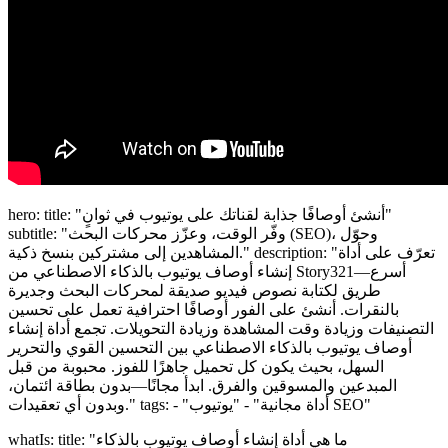
hero: title: "أنشئ أوصافًا جذابة لقناتك على يوتيوب في ثوانٍ"
subtitle: "وفّر الوقت، وعزّز محركات البحث (SEO)، وحوّل
المشاهدين إلى مشتركين بنسخ ذكية." description: "تعرّف على أداة
إنشاء أوصاف يوتيوب بالذكاء الاصطناعي من Story321—أسرع
طريق لكتابة نصوص فيديو صديقة لمحركات البحث وجديرة
بالنقرات. أنشئ على الفور أوصافًا احترافية تعمل على تحسين
التصنيفات وزيادة وقت المشاهدة وزيادة التحويلات. تجمع أداة إنشاء
أوصاف يوتيوب بالذكاء الاصطناعي بين التحسين القوي والتحرير
السهل، بحيث يكون كل تحميل جاهزًا للفوز. محبوبة من قبل
المبدعين والمسوقين والفرق. ابدأ مجانًا—بدون بطاقة ائتمان،
وبدون أي تعقيدات." tags: - "أداة مجانية" - "يوتيوب SEO"
whatIs: title: "ما هي أداة إنشاء أوصاف يوتيوب بالذكاء