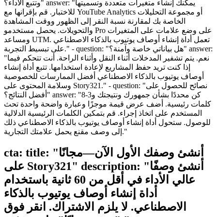
وتتبع الأداء؟" answer: "يمكنك إنشاء متغيرات متعددة وتسميتها
للاختبار. قم بإقرانها مع YouTube Analytics أو مجموعة التحليلات
الخاصة بك لمقارنة نسبة النقر إلى الظهور ووقت المشاهدة
والتحويلات. يحصل مستخدمو Pro على وضع علامات على المتغيرات
ومساعد UTM. تعمل أداة إنشاء أوصاف يوتيوب بالذكاء الاصطناعي
على تبسيط التجربة." - question: "هل بياناتي خاصة وآمنة؟" answer:
"نعم. يتم تشفير المدخلات أثناء النقل وأثناء الراحة. أنت تتحكم فيما
إذا كنت تريد حفظ المشاريع لإعادة استخدامها. تتبع أداة إنشاء
أوصاف يوتيوب بالذكاء الاصطناعي أفضل الممارسات للخصوصية
وسلامة المحتوى على Story321." - question: "نصائح للحصول على
أفضل النتائج؟" answer: "كن محددًا بشأن جمهورك ونتيجتك و3-8
كلمات رئيسية. أضف عرض قيمة موجزًا وعبارة واضحة واحدة تحث
المستخدم على اتخاذ إجراء. قم بتمكين الكلمات الرئيسية الدلالية
للوصول. ستحول أداة إنشاء أوصاف يوتيوب بالذكاء الاصطناعي ذلك
إلى وصف مقنع يحمل علامتك التجارية."
cta: title: "أنشئ وصفك الأول الآن—مجانًا
على Story321" description: "أنشئ وصفًا
عالي الأداء في أقل من 60 ثانية باستخدام
أداة إنشاء أوصاف يوتيوب بالذكاء
الاصطناعي. لا يلزم الاشتراك. انقر فوق