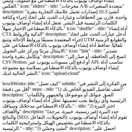
إنشاء أوصاف يوتيوب بالذكاء الاصطناعي مع أسلوبك، وليس
العكس." icon: "sliders" - title: "مخرجات A/B متعددة المتغيرات"
description: "أنشئ 3-10 إصدارات تحمل علامتك التجارية بنقرة
واحدة. قارن بين الخطافات وعبارات الحث على اتخاذ إجراء وكثافة
الكلمات الرئيسية قبل النشر. تجعل أداة إنشاء أوصاف يوتيوب
بالذكاء الاصطناعي الاختبار سهلاً." icon: "shuffle" - title: "أداة إنشاء
CTA الذكية والروابط" description: "أدخل عبارات الحث على اتخاذ
إجراء المعتمدة مسبقًا وروابط الإحالة وتتبع UTM والطوابع الزمنية
تلقائيًا. تحافظ أداة إنشاء أوصاف يوتيوب بالذكاء الاصطناعي على
الامتثال مرتبًا وتركز على التحويل." icon: "link" - title: "تصدير
وتكامل بنقرة واحدة" description: "انسخ إلى الحافظة، أو صدّر إلى
CSV/Notion، أو ادفع إلى مسودات يوتيوب عبر API. تتناسب أداة
إنشاء أوصاف يوتيوب بالذكاء الاصطناعي بسلاسة مع مجموعة
النشر الحالية لديك." icon: "upload-cloud"
howItWorks: title: "كيف تعمل" subtitle: "من الفكرة إلى النشر في
أقل من دقيقة" steps: - title: "1) أضف تفاصيل الفيديو الخاص بك"
description: "الصق عنوانك أو موضوعك والجمهور والكلمات
الرئيسية وأي روابط يجب تضمينها. تحلل أداة إنشاء أوصاف يوتيوب
بالذكاء الاصطناعي مدخلاتك وسياقك." - title: "2) اختر النبرة
والأهداف" description: "حدد النبرة (غير رسمية، خبيرة، مرحة)
والنتائج (SEO، التحويلات، التفاعل). تقوم أداة إنشاء أوصاف يوتيوب
بالذكاء الاصطناعي بتخصيص الهيكل واستراتيجية الكلمات
الرئيسية." - title: "3) أنشئ وحسّن" description: "احصل على