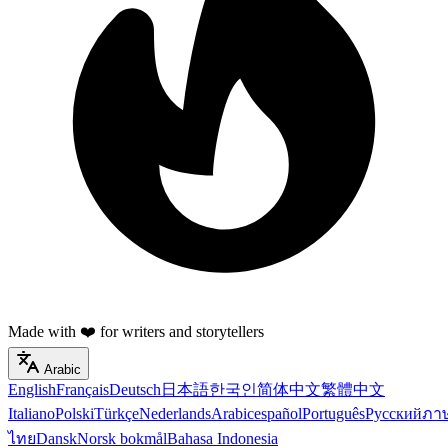
Made with ❤️ for writers and storytellers
Arabic
English
Français
Deutsch
日本語
한국인
简体中文
繁體中文
Italiano
Polski
Türkçe
Nederlands
Arabic
español
Português
Русский
ภา
ไทย
Dansk
Norsk bokmål
Bahasa Indonesia