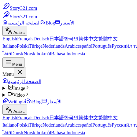
Story321.com
Story321.com
الأسعار
Blog
الصفحة الرئيسية
Arabic
English
Français
Deutsch
日本語
한국인
简体中文
繁體中文
Italiano
Polski
Türkçe
Nederlands
Arabic
español
Português
Русский
ภา
ไทย
Dansk
Norsk bokmål
Bahasa Indonesia
Menu
Menu
الصفحة الرئيسية
Image
Video
الأسعار
Blog
Writing
Arabic
English
Français
Deutsch
日本語
한국인
简体中文
繁體中文
Italiano
Polski
Türkçe
Nederlands
Arabic
español
Português
Русский
ภา
ไทย
Dansk
Norsk bokmål
Bahasa Indonesia