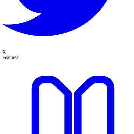
X
Features