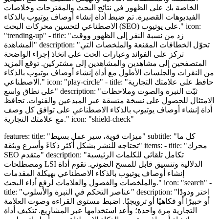
الخاصة بك على الظهور في نتائج البحث والمقترحات وخلاصات
الفيديوهات القصيرة. تم ضبط أداة إنشاء أوصاف يوتيوب بالذكاء
الاصطناعي لتحسين محركات البحث (SEO) على يوتيوب." icon:
"trending-up" - title: "زد من نسبة النقر إلى الظهور ووقت
المشاهدة" description: "تحوّل الخطافات المقنعة والملخصات التي
تركز على الفوائد وعبارات الحث على اتخاذ إجراء الواضحة
المتصفحين إلى مشاهدين والمشاهدين إلى مشتركين. توقع المزيد
من النقرات والجلسات الأطول مع أداة إنشاء أوصاف يوتيوب بالذكاء
الاصطناعي." icon: "play-circle" - title: "حافظ على علامتك التجارية
على نطاق واسع" description: "ثبّت النبرة والصوت وملاحظات
الامتثال للحصول على نسخة متسقة عبر المبدعين والقنوات. تحافظ
أداة إنشاء أوصاف يوتيوب بالذكاء الاصطناعي على توافق كل وصف
مع علامتك التجارية." icon: "shield-check"
features: title: "ميزات قوية، سير عمل بسيط" subtitle: "كل ما
تحتاجه للنشر بشكل أكثر ذكاءً وأسرع وبثقة" items: - title: "محرك
SEO متقدم" description: "تكامل تلقائي للكلمات الرئيسية
ومصطلحات LSI الدلالية وتنسيق قابل للمسح الضوئي. تقوم أداة
إنشاء أوصاف يوتيوب بالذكاء الاصطناعي بهيكلة المقدمات
والملخصات والفصول والعلامات لرفع أداء البحث." icon: "search" -
title: "عناصر التحكم في النبرة والأسلوب" description: "اختر ودودًا
أو خبيرًا أو فكاهيًا أو ترويجيًا. اضبط مستوى القراءة وصوت العلامة
التجارية مرة واحدة؛ وأعد استخدامها عبر المشاريع. تتكيف أداة