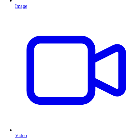
Image
Video