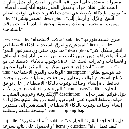
متغيرات متعددة على الفور. قم بالتحرير المباشر أو تبديل عبارات
الحث على اتخاذ إجراء أو تعديل الطول. تقوم أداة إنشاء أوصاف
يوتيوب بالذكاء الاصطناعي بتحديث الاقتراحات في الوقت الفعلي." -
title: "4) تصدير ونشر" description: "انسخ أو نزّل أو أرسل إلى
يوتيوب. تم تحسين وصفك وتنسيقه وجاهز لزيادة النقرات ووقت
المشاهدة."
useCases: title: "حالات الاستخدام" subtitle: "طرق عملية يفوز بها
المبدعون والفرق باستخدام الذكاء الاصطناعي" items: - title:
"مبدعون منفردون يسرعون النمو" description: "انشر بشكل أكثر
اتساقًا واحترافية دون تعيين كاتب نصوص. تتعامل أداة إنشاء أوصاف
يوتيوب بالذكاء الاصطناعي مع SEO والخطافات وعبارات الحث على
اتخاذ إجراء حتى تتمكن من التركيز على المحتوى." icon: "user" -
title: "الوكالات والفرق الاجتماعية" description: "قم بتوسيع نطاق
الإنتاج باستخدام قوالب ومعايير وموافقات وعمليات تصدير موحدة.
تحافظ أداة إنشاء أوصاف يوتيوب بالذكاء الاصطناعي على توافق
النبرة عبر العملاء مع تعزيز الأداء." icon: "users" - title: "التجارة
الإلكترونية وعروض المنتجات" description: "حوّل قوائم الميزات إلى
فوائد، وسلط الضوء على العروض، وأضف روابط التتبع. تحوّل أداة
إنشاء أوصاف يوتيوب بالذكاء الاصطناعي المشاهدين إلى مشترين
بنسخة مقنعة ومنظمة." icon: "shopping-bag"
faq: title: "أسئلة متكررة" subtitle: "كل ما تحتاجه لمقارنة الخيارات
والحصول على نتائج بسرعة" items: - question: "كيف تعمل أداة