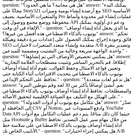
question: "هل هي مجانية؟ ما هي الحدود؟" answer: "يمكنك البدء
مجانًا على Story321 مع أرصدة إنشاء يومية وميزات SEO الأساسية
والمتغيرات الأساسية. يضيف Pro عمليات إنشاء غير محدودة وأنماط
محفوظة ووضع مجمع ووصول إلى API ودعم ذي أولوية. يمكنك
الإلغاء في أي وقت." - question: "ما الذي يجعل أداة إنشاء أوصاف
يوتيوب بالذكاء الاصطناعي هذه أفضل من غيرها؟" answer: "تحكم
فائق وجودة إخراج. يمكنك الحصول على إعدادات نبرة دقيقة وهيكلة
SEO متقدمة وإنشاء متعدد المتغيرات لاختبارات A/B وتصدير بنقرة
واحدة. الواجهة سريعة وخالية من التشتيت ومصممة للمبدعين." -
question: "هل يمكنني تخصيص الأوصاف التي تم إنشاؤها؟" answer:
"إطلاقا. قم بالتحرير المباشر وتثبيت مصطلحات العلامة التجارية
وتعيين قواعد الامتثال وحفظ القوالب. تقوم أداة إنشاء أوصاف
يوتيوب بالذكاء الاصطناعي بتحديث الاقتراحات أثناء الكتابة حتى
تحافظ على التحكم الإبداعي." - question: "هل تدعم لغات متعددة؟"
answer: "نعم. أنشئ أوصافًا بأكثر من 30 لغة وقم بتوطين النبرة
والمصطلحات. تحافظ أداة إنشاء أوصاف يوتيوب بالذكاء الاصطناعي
على الهيكل مع التكيف مع الصياغة الإقليمية لتحقيق الأصالة." -
question: "هل تتكامل مع يوتيوب أو أدوات الجدولة؟" answer: "صدّر
إلى الحافظة أو CSV أو Notion، وادفع المسودات عبر YouTube
Data API حيثما كان ذلك متاحًا. يتم دعم عمليات التكامل مع أدوات
مثل Hootsuite و Buffer من خلال مهام سير عمل التصدير. تحافظ
أداة إنشاء أوصاف يوتيوب بالذكاء الاصطناعي على سلاسة خط
الأنابيب الخاص بك." - question: "هل يمكنني إجراء اختبارات A/B