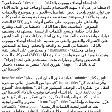
الاصطناعي؟" description: "أداة إنشاء أوصاف يوتيوب بالذكاء
الاصطناعي هي أداة سهلة الاستخدام تكتب أوصاف فيديو عالية الأداء
في ثوانٍ. تقوم بإدخال بعض التفاصيل—العنوان والموضوع والكلمات
الرئيسية والأهداف—وتنتج نسخة مقنعة ومنظمة ومحسّنة لمحركات
البحث (SEO) والتفاعل على يوتيوب. على عكس أدوات تدوير
النصوص الأساسية، يحلل هذا الذكاء الاصطناعي النية، ويقترح
خطافات جذابة، وينسج الكلمات الرئيسية المستهدفة، ويضيف
عبارات واضحة تحث المستخدم على اتخاذ إجراءات تحفز المشاهدين
على الاشتراك والتعليق والنقر. تم تصميم أداة إنشاء أوصاف يوتيوب
بالذكاء الاصطناعي للسرعة والدقة والتحكم، وتساعد المبتدئين
والمحترفين على النشر بثقة." highlights: - "أوصاف محسّنة
لمحركات البحث (SEO) وتبدو طبيعية في نقرة واحدة" - "نبرة قابلة
للتخصيص وهيكل وعبارات تحث المستخدم على اتخاذ إجراء" -
"متغيرات متعددة لاختبار A/B الفوري" tags: - "كتابة بالذكاء
الاصطناعي"
benefits: title: "فوائد تطلق العنان لنمو القناة" subtitle: "نتائج يمكنك
قياسها من التحميل التالي مباشرة" items: - title: "وفّر ساعات كل
أسبوع" description: "انتقل من الفكرة إلى الوصف المنشور في أقل
من 60 ثانية. تزيل أداة إنشاء أوصاف يوتيوب بالذكاء الاصطناعي
حاجز الكتابة والصياغة المتكررة، حتى تتمكن من التركيز على
التصوير والاستراتيجية." icon: "zap" - title: "عزّز التصنيفات وإمكانية
الاكتشاف" description: "تساعد استراتيجية الكلمات الرئيسية
المضمنة والمصطلحات الدلالية والهيكل النظيف مقاطع الفيديو