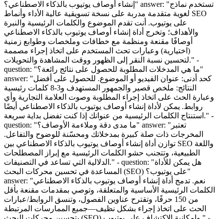
إنشاء أوصاف يوتيوب بالذكاء الاصطناعي؟" answer: "تستخدم نماذج
لغوية متقدمة مدربة على نسخة تسويقية عالية الأداء وأنماط SEO
على يوتيوب. أنت تقدم الموضوع والكلمات الرئيسية والنبرة
والأهداف؛ وتخرج أداة إنشاء أوصاف يوتيوب بالذكاء الاصطناعي
أوصافًا مقنعة ومنظمة مع خطافات وملخصات وطوابع زمنية
(اختيارية) وعبارات تحث المستخدم على اتخاذ إجراء مصممة
لتحسين نسبة النقر إلى الظهور ووقت المشاهدة والتحويلات." -
question: "ما هي المدخلات المطلوبة للحصول على نتائج رائعة؟"
answer: "كحد أدنى: عنوان الفيديو أو الموضوع. للحصول على أفضل
النتائج: ملخص قصير والجمهور المستهدف و3-8 كلمات رئيسية
وعبارة الحث على اتخاذ إجراء المطلوبة وصوت العلامة التجارية وأي
روابط. يمكن لأداة إنشاء أوصاف يوتيوب بالذكاء الاصطناعي أيضًا
استنتاج الكلمات الرئيسية من عنوانك إذا كنت تفضل بداية سريعة." -
question: "ما مدى دقة وملاءمة الأوصاف؟" answer: "تعتبر
المخرجات ذات صلة كبيرة بمدخلاتك ومحسّنة للوضوح والتفاعل.
توازن أداة إنشاء أوصاف يوتيوب بالذكاء الاصطناعي بين SEO واللغة
الطبيعية، وتتجنب حشو الكلمات الرئيسية مع إبراز المصطلحات
الدلالية التي تساعد في التصنيفات." - question: "هل يمكن للأداة
المساعدة في تحسين محركات البحث (SEO) على يوتيوب؟"
answer: "نعم. تدمج أداة إنشاء أوصاف يوتيوب بالذكاء الاصطناعي
الكلمات الرئيسية الأساسية والمتعلقة، وتوصي بمقدمات مقنعة بأقل
من 150 حرفًا، وتقترح عناوين الفصول، وتنسق الروابط/عبارات
الحث على اتخاذ إجراء بشكل نظيف—جميع الممارسات المرتبطة
بتحسين محركات البحث (SEO) وإمكانية الاكتشاف على يوتيوب." -