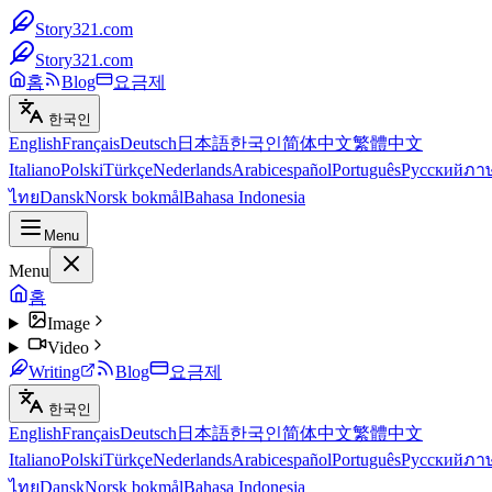
Story321.com
Story321.com
홈
Blog
요금제
한국인
English
Français
Deutsch
日本語
한국인
简体中文
繁體中文
Italiano
Polski
Türkçe
Nederlands
Arabic
español
Português
Русский
ภา
ไทย
Dansk
Norsk bokmål
Bahasa Indonesia
Menu
Menu
홈
Image
Video
Writing
Blog
요금제
한국인
English
Français
Deutsch
日本語
한국인
简体中文
繁體中文
Italiano
Polski
Türkçe
Nederlands
Arabic
español
Português
Русский
ภา
ไทย
Dansk
Norsk bokmål
Bahasa Indonesia