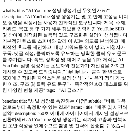
whatIs: title: "AI YouTube 설명 생성기란 무엇인가요?"
description: "AI YouTube 설명 생성기는 몇 초 만에 고성능 비디
오 설명을 작성하는 사용자 친화적인 도구입니다. 제목, 주제,
키워드, 목표 등 몇 가지 세부 정보를 입력하면 YouTube SEO
및 참여에 최적화된 설득력 있고 구조화된 설명이 생성됩니다.
기본적인 텍스트 스피너와 달리 이 AI는 의도를 분석하고, 매
력적인 후크를 제안하고, 대상 키워드를 엮어 넣고, 시청자가
구독, 댓글 작성, 클릭하도록 유도하는 명확한 클릭 유도 문구
를 추가합니다. 속도, 정확성 및 제어 기능을 위해 제작된 AI
YouTube 설명 생성기는 초보자와 전문가가 자신감을 가지고
게시할 수 있도록 도와줍니다." highlights: - "클릭 한 번으로
SEO에 최적화된 자연스러운 설명 생성" - "사용자 정의 가능
한 어조, 구조 및 클릭 유도 문구" - "즉각적인 A/B 테스트를 위
한 다양한 변형 제공" tags: - "AI 글쓰기"
benefits: title: "채널 성장을 촉진하는 이점" subtitle: "바로 다음
업로드부터 측정할 수 있는 결과" items: - title: "매주 몇 시간씩
절약" description: "60초 이내에 아이디어에서 게시된 설명으로
전환하세요. AI YouTube 설명 생성기는 작가의 고충과 반복적
인 초안 작성을 없애주므로 촬영 및 전략에 집중할 수 있습니