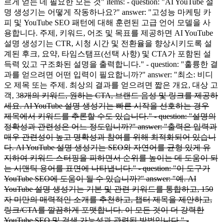
르게 얻는 데 필요한 모든 것" items: - question: "AI YouTube 설
명 생성기는 어떻게 작동하나요?" answer: "고성능 마케팅 카
피 및 YouTube SEO 패턴에 대해 훈련된 고급 언어 모델을 사
용합니다. 주제, 키워드, 어조 및 목표를 제공하면 AI YouTube
설명 생성기는 CTR, 시청 시간 및 전환율을 향상시키도록 설
계된 후크, 요약, 타임스탬프(선택 사항) 및 CTA가 포함된 설
득력 있고 구조화된 설명을 출력합니다." - question: "훌륭한 결
과를 얻으려면 어떤 입력이 필요합니까?" answer: "최소: 비디
오 제목 또는 주제. 최상의 결과를 얻으려면 짧은 개요, 대상 고
객, 3
8개의 키워드, 원하는 CTA, 브랜드 음성 및 링크를 제공하
세요. AI YouTube 설명 생성기는 빠른 시작을 선호하는 경우
제목에서 키워드를 추론할 수도 있습니다." - question: "설명의
정확성과 관련성은 어느 정도입니까?" answer: "출력은 입력과
매우 관련성이 높고 명확성과 참여를 위해 최적화되어 있습니
다. AI YouTube 설명 생성기는 SEO와 자연어를 균형 있게 유
지하여 키워드 스터핑을 피하면서 순위를 높이는 데 도움이 되
는 시맨틱 용어를 표면에 나타냅니다." - question: "이 도구가
YouTube SEO에 도움이 될 수 있습니까?" answer: "예. AI
YouTube 설명 생성기는 기본 및 관련 키워드를 통합하고, 150
자 미만의 매력적인 소개를 추천하고, 챕터 제목을 제안하고,
링크/CTA를 깔끔하게 포맷합니다. 이 모든 것이 더 강력한
YouTube SEO 및 검색 가능성과 관련된 방법입니다." -