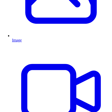
Image