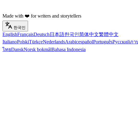
Made with ❤️ for writers and storytellers
한국인
English
Français
Deutsch
日本語
한국인
简体中文
繁體中文
Italiano
Polski
Türkçe
Nederlands
Arabic
español
Português
Русский
ภา
ไทย
Dansk
Norsk bokmål
Bahasa Indonesia