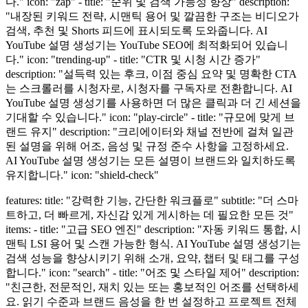
다." icon: "zap" - title: "순위 및 검색 가능성 향상" description:
"내장된 키워드 전략, 시맨틱 용어 및 깔끔한 구조는 비디오가
검색, 추천 및 Shorts 피드에 표시되도록 도와줍니다. AI
YouTube 설명 생성기는 YouTube SEO에 최적화되어 있습니
다." icon: "trending-up" - title: "CTR 및 시청 시간 증가"
description: "설득력 있는 후크, 이점 중심 요약 및 명확한 CTA
는 스크롤러를 시청자로, 시청자를 구독자로 전환합니다. AI
YouTube 설명 생성기를 사용하면 더 많은 클릭과 더 긴 세션을
기대할 수 있습니다." icon: "play-circle" - title: "규모에 맞게 브
랜드 유지" description: "크리에이터와 채널 전반에 걸쳐 일관
된 설명을 위해 어조, 음성 및 규정 준수 사항을 고정하세요.
AI YouTube 설명 생성기는 모든 설명이 브랜드와 일치하도록
유지합니다." icon: "shield-check"
features: title: "강력한 기능, 간단한 워크플로" subtitle: "더 스마
트하고, 더 빠르게, 자신감 있게 게시하는 데 필요한 모든 것"
items: - title: "고급 SEO 엔진" description: "자동 키워드 통합, 시
맨틱 LSI 용어 및 스캔 가능한 형식. AI YouTube 설명 생성기는
검색 성능을 향상시키기 위해 소개, 요약, 챕터 및 태그를 구성
합니다." icon: "search" - title: "어조 및 스타일 제어" description:
"친근한, 전문적인, 재치 있는 또는 홍보적인 어조를 선택하세
요. 읽기 수준과 브랜드 음성을 한 번 설정하고 프로젝트 전체