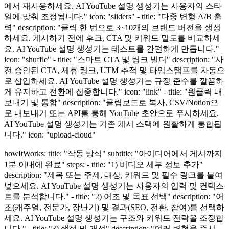
에서 재사용하세요. AI YouTube 설명 생성기는 사용자의 스타
일에 맞춰 조정됩니다." icon: "sliders" - title: "다중 변형 A/B 출
력" description: "클릭 한 번으로 3~10개의 브랜드 버전을 생성
하세요. 게시하기 전에 후크, CTA 및 키워드 밀도를 비교하세
요. AI YouTube 설명 생성기는 테스트를 간편하게 만듭니다."
icon: "shuffle" - title: "스마트 CTA 및 링크 빌더" description: "사
전 승인된 CTA, 제휴 링크, UTM 추적 및 타임스탬프를 자동으
로 삽입하세요. AI YouTube 설명 생성기는 규정 준수를 깔끔하
게 유지하고 전환에 집중합니다." icon: "link" - title: "원클릭 내
보내기 및 통합" description: "클립보드로 복사, CSV/Notion으
로 내보내기 또는 API를 통해 YouTube 초안으로 푸시하세요.
AI YouTube 설명 생성기는 기존 게시 스택에 원활하게 통합됩
니다." icon: "upload-cloud"
howItWorks: title: "작동 방식" subtitle: "아이디어에서 게시까지
1분 이내에 완료" steps: - title: "1) 비디오 세부 정보 추가"
description: "제목 또는 주제, 대상, 키워드 및 필수 링크를 붙여
넣으세요. AI YouTube 설명 생성기는 사용자의 입력 및 컨텍스
트를 분석합니다." - title: "2) 어조 및 목표 선택" description: "어
조(캐주얼, 전문가, 장난기) 및 결과(SEO, 전환, 참여)를 선택하
세요. AI YouTube 설명 생성기는 구조와 키워드 전략을 조정합
니다." - title: "3) 생성 및 개선" description: "여러 변형을 즉시