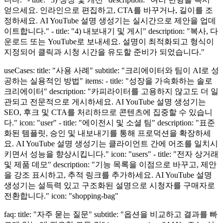
얻으세요. 인라인으로 편집하고, CTA를 바꾸거나, 길이를 조
정하세요. AI YouTube 설명 생성기는 실시간으로 제안을 업데
이트합니다." - title: "4) 내보내기 및 게시" description: "복사, 다
운로드 또는 YouTube로 보내세요. 설명이 최적화되고 형식이
지정되어 클릭과 시청 시간을 유도할 준비가 되었습니다."
useCases: title: "사용 사례" subtitle: "크리에이터와 팀이 AI로 성
공하는 실용적인 방법" items: - title: "성장을 가속화하는 솔로
크리에이터" description: "카피라이터를 고용하지 않고도 더 일
관되고 전문적으로 게시하세요. AI YouTube 설명 생성기는
SEO, 후크 및 CTA를 처리하므로 콘텐츠에 집중할 수 있습니
다." icon: "user" - title: "에이전시 및 소셜 팀" description: "표준
화된 템플릿, 승인 및 내보내기를 통해 프로덕션을 확장하세
요. AI YouTube 설명 생성기는 클라이언트 간에 어조를 일치시
키면서 성능을 향상시킵니다." icon: "users" - title: "전자 상거래
및 제품 데모" description: "기능 목록을 이점으로 바꾸고, 제안
을 강조 표시하고, 추적 링크를 추가하세요. AI YouTube 설명
생성기는 설득력 있고 구조화된 설명으로 시청자를 구매자로
전환합니다." icon: "shopping-bag"
faq: title: "자주 묻는 질문" subtitle: "옵션을 비교하고 결과를 빠