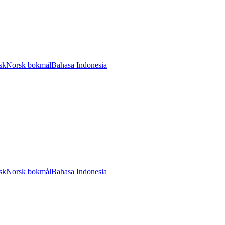
sk
Norsk bokmål
Bahasa Indonesia
sk
Norsk bokmål
Bahasa Indonesia