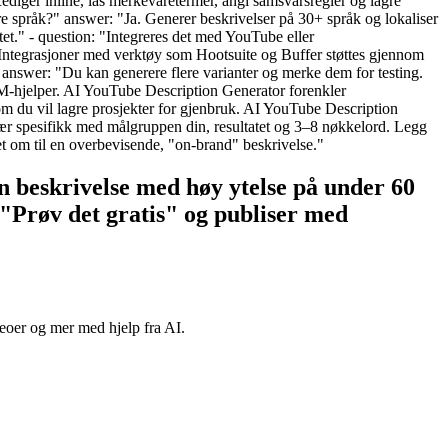
 Rediger inline, lås merkevaretermer, angi samsvarsregler og lagre
ere språk?" answer: "Ja. Generer beskrivelser på 30+ språk og lokaliser
et." - question: "Integreres det med YouTube eller
. Integrasjoner med verktøy som Hootsuite og Buffer støttes gjennom
 answer: "Du kan generere flere varianter og merke dem for testing.
M-hjelper. AI YouTube Description Generator forenkler
 om du vil lagre prosjekter for gjenbruk. AI YouTube Description
"Vær spesifikk med målgruppen din, resultatet og 3–8 nøkkelord. Legg
t om til en overbevisende, "on-brand" beskrivelse."
en beskrivelse med høy ytelse på under 60
"Prøv det gratis" og publiser med
deoer og mer med hjelp fra AI.