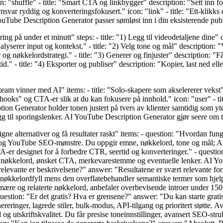
on: "shuffle" - title: "Smart CTA og linkbygger" description: "Sett inn
ar ryddig og konverteringsfokusert." icon: "link" - title: "Ett-klikks e
ouTube Description Generator passer sømløst inn i din eksisterende pub
ring på under et minutt" steps: - title: "1) Legg til videodetaljene dine"
serer input og kontekst." - title: "2) Velg tone og mål" description: "V
nøkkelordstrategi." - title: "3) Generer og finjuster" description: "Få 
" - title: "4) Eksporter og publiser" description: "Kopier, last ned elle
team vinner med AI" items: - title: "Solo-skapere som akselererer vekst
hooks" og CTA-er slik at du kan fokusere på innhold." icon: "user" - ti
ion Generator holder tonen justert på tvers av klienter samtidig som yt
legg til sporingslenker. AI YouTube Description Generator gjør seere om 
menligne alternativer og få resultater raskt" items: - question: "Hvorda
e og YouTube SEO-mønstre. Du oppgir emne, nøkkelord, tone og mål; AI
A-er designet for å forbedre CTR, seertid og konverteringer." - questio
 3–8 nøkkelord, ønsket CTA, merkevarestemme og eventuelle lenker. AI Yo
 relevante er beskrivelsene?" answer: "Resultatene er svært relevante fo
nøkkelordfyll mens den overflatebehandler semantiske termer som hjel
e og relaterte nøkkelord, anbefaler overbevisende introer under 150 te
uestion: "Er det gratis? Hva er grensene?" answer: "Du kan starte grat
reringer, lagrede stiler, bulk-modus, API-tilgang og prioritert støtte.
 utskriftskvalitet. Du får presise toneinnstillinger, avansert SEO-strukt