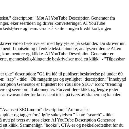
 tekst." description: "Møt AI YouTube Description Generator fra
inger, øker seertiden og driver konverteringer. AI YouTube
rkedsførere og team. Gratis å starte – ingen kredittkort, ingen
kriver video-beskrivelser med høy ytelse på sekunder. Du skriver inn
ement. I motsetning til enkle tekst-spinnere, analyserer denne AI-en
nere, kommentere og klikke. AI YouTube Description Generator er
serte, menneskelig-klingende beskrivelser med ett klikk" - "Tilpassbar
ver uke" description: "Gå fra idé til publisert beskrivelse på under 60
on: "zap" - title: "Øk rangeringer og synlighet" description: "Innebygd
scription Generator er finjustert for YouTube SEO." icon: "trending-
e og seere om til abonnenter. Forvent flere klikk og lengre økter
samsvarsnotater for konsistent tekst på tvers av skapere og kanaler.
itle: "Avansert SEO-motor" description: "Automatisk
ler og tagger for å løfte søkeytelsen." icon: "search" - title:
på nytt på tvers av prosjekter. AI YouTube Description Generator
 med ett klikk. Sammenlign "hooks", CTA-er og nøkkelordtetthet før du