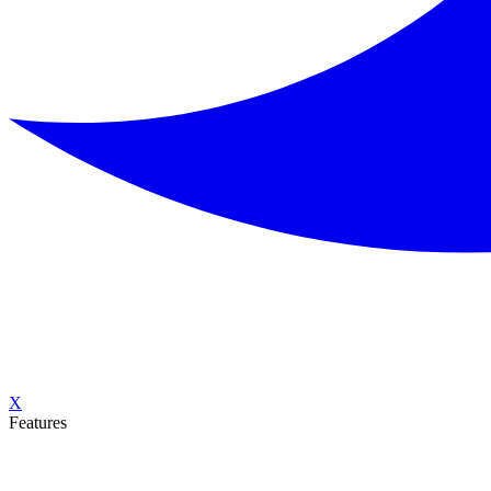
X
Features