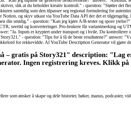
stion: "Kan jeg tilpasse de genererte beskrivelsene?" answer: "Absolutt.
iver, slik at du beholder kreativ kontroll." - question: "Støtter det fl
turen samtidig som den tilpasser seg regional formulering for autentisit
er Notion, og skyv utkast via YouTube Data API der det er tilgjengelig
en din smidig." - question: "Kan jeg kjøre A/B-tester og spore ytelse?"
CTR, seertid og konverteringer. Pro-brukere får variantmerking og UT
wer: "Ja. Inputs er kryptert under transport og i hvile. Du kontrollerer
 Story321." - question: "Tips for å få de beste resultatene?" answer: 
nøkkelord for rekkevidde. AI YouTube Description Generator vil gjøre de
 nå – gratis på Story321" description: "Lag 
ator. Ingen registrering kreves. Klikk på 
tellere som ønsker å skape og dele historier, bøker, manus, podcaster, vi