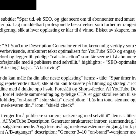
subtitle: "Spar tid, øk SEO, og gjør seere om til abonnenter med smart
ker på. Lag umiddelbart profesjonelle beskrivelser som forbedrer ranger
ering, slik at hver opplasting er klar til å vinne. Elsket av skapere, ma
: "AI YouTube Description Generator er et brukervennlig verktøy som s
overbevisende, strukturert tekst optimalisert for YouTube SEO og engasj
lord og legger til tydelige "calls to action" som får seerne til å abon
ofesjonelle med å publisere med selvtillit." highlights: - "SEO-optimali
/B-testing" tags: - "AI-skriving"
r du kan måle fra din aller neste opplasting" items: - title: "Spar timer h
repeterende utkast, slik at du kan fokusere på filming og strategi." ic
 dine med å dukke opp i søk, Foreslått og Shorts-feeder. AI YouTube De
 fordel-ledede sammendrag og tydelige CTA-er gjør skrollere om til seer
old deg "on-brand" i stor skala" description: "Lås inn tone, stemme og 
 merkevaren din." icon: "shield-check"
 du trenger for å publisere smartere, raskere og med selvtillit" items: - t
I YouTube Description Generator strukturerer introer, sammendrag, kapit
 eller salgsfremmende. Angi lesenivå og merkevarestemme én gang; bruk 
i-variant A/B-utganger" description: "Generer 3–10 "on-brand"-versjoner