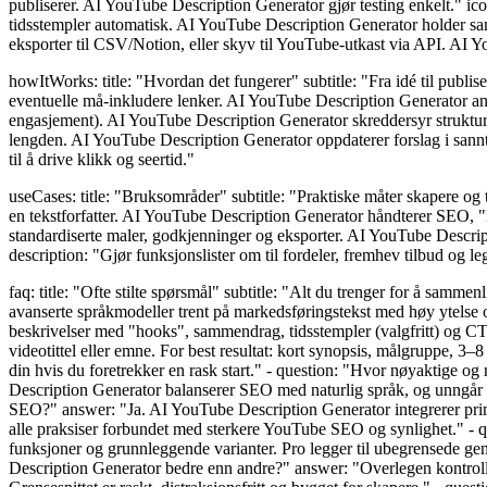
publiserer. AI YouTube Description Generator gjør testing enkelt." ic
tidsstempler automatisk. AI YouTube Description Generator holder samsv
eksporter til CSV/Notion, eller skyv til YouTube-utkast via API. AI Y
howItWorks: title: "Hvordan det fungerer" subtitle: "Fra idé til publise
eventuelle må-inkludere lenker. AI YouTube Description Generator analy
engasjement). AI YouTube Description Generator skreddersyr struktur og 
lengden. AI YouTube Description Generator oppdaterer forslag i sanntid.
til å drive klikk og seertid."
useCases: title: "Bruksområder" subtitle: "Praktiske måter skapere og 
en tekstforfatter. AI YouTube Description Generator håndterer SEO, "
standardiserte maler, godkjenninger og eksporter. AI YouTube Descript
description: "Gjør funksjonslister om til fordeler, fremhev tilbud og 
faq: title: "Ofte stilte spørsmål" subtitle: "Alt du trenger for å sam
avanserte språkmodeller trent på markedsføringstekst med høy ytels
beskrivelser med "hooks", sammendrag, tidsstempler (valgfritt) og CT
videotittel eller emne. For best resultat: kort synopsis, målgruppe,
din hvis du foretrekker en rask start." - question: "Hvor nøyaktige og
Description Generator balanserer SEO med naturlig språk, og unngår 
SEO?" answer: "Ja. AI YouTube Description Generator integrerer primær
alle praksiser forbundet med sterkere YouTube SEO og synlighet." - q
funksjoner og grunnleggende varianter. Pro legger til ubegrensede gene
Description Generator bedre enn andre?" answer: "Overlegen kontroll og