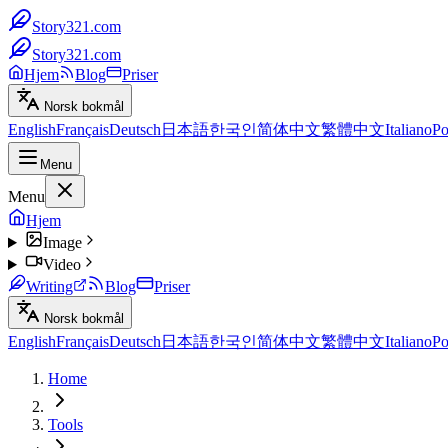
Story321.com
Story321.com
Hjem
Blog
Priser
Norsk bokmål
English
Français
Deutsch
日本語
한국인
简体中文
繁體中文
Italiano
Po
Menu
Menu
Hjem
Image
Video
Writing
Blog
Priser
Norsk bokmål
English
Français
Deutsch
日本語
한국인
简体中文
繁體中文
Italiano
Po
Home
Tools