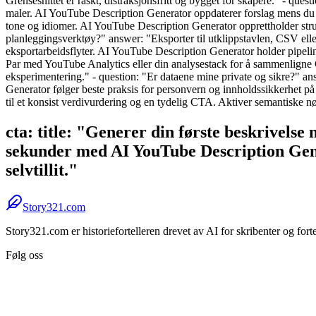
Grensesnittet er raskt, distraksjonsfritt og bygget for skapere." - que
maler. AI YouTube Description Generator oppdaterer forslag mens du skr
tone og idiomer. AI YouTube Description Generator opprettholder struk
planleggingsverktøy?" answer: "Eksporter til utklippstavlen, CSV ell
eksportarbeidsflyter. AI YouTube Description Generator holder pipelin
Par med YouTube Analytics eller din analysestack for å sammenligne 
eksperimentering." - question: "Er dataene mine private og sikre?" ans
Generator følger beste praksis for personvern og innholdssikkerhet på
til et konsist verdivurdering og en tydelig CTA. Aktiver semantiske 
cta: title: "Generer din første beskrivelse
sekunder med AI YouTube Description Gener
selvtillit."
Story321.com
Story321.com er historiefortelleren drevet av AI for skribenter og for
Følg oss