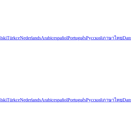
lski
Türkçe
Nederlands
Arabic
español
Português
Русский
ภาษาไทย
Dan
lski
Türkçe
Nederlands
Arabic
español
Português
Русский
ภาษาไทย
Dan