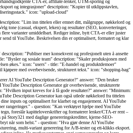
 forhåndsgodkjente CTA-er, affiliate-lenker, UTM-sporing og
ksport og integrasjoner" description: "Kopier til utklippstavlen,
liseringsstack." icon: "upload-cloud"
 description: "Lim inn tittelen eller emnet ditt, målgruppe, nøkkelord og
elg tone (casual, ekspert, leken) og resultater (SEO, konverteringer,
flere varianter umiddelbart. Rediger inline, bytt CTA-er eller juster
r send til YouTube. Beskrivelsen din er optimalisert, formatert og klar
" description: "Publiser mer konsekvent og profesjonelt uten å ansette
tle: "Byråer og sosiale team" description: "Skaler produksjonen med
elsen økes." icon: "users" - title: "E-handel og produktdemoer"
til kjøpere med overbevisende, strukturert tekst." icon: "shopping-bag"
n fungerer AI YouTube Description Generator?" answer: "Den bruker
 YouTube Description Generator gir overbevisende, strukturerte
n: "Hvilken input kreves for å få gode resultater?" answer: "Minimum:
uTube Description Generator kan også utlede nøkkelord fra tittelen
r dine inputs og optimalisert for klarhet og engasjement. AI YouTube
per rangeringer." - question: "Kan verktøyet hjelpe med YouTube
gn, foreslår kapitteloverskrifter og formaterer lenker/CTA-er rent –
is på Story321 med daglige genereringskreditter, kjerne-SEO-
 Avbryt når som helst." - question: "Hva gjør denne AI YouTube
urering, multi-variant generering for A/B-tester og ett-klikks eksport.