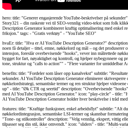
hero: title: "Generer engasjerende YouTube-beskrivelser på sekunder" 
Story321 – din raskeste vei til SEO-vennlig video-tekst som folk klik
Description Generator kombinerer kraftig optimalisering med enkel redig
friksjon." tags: - "Gratis verktøy" - "YouTube SEO"
hvaEr: title: "Hva er AI YouTube Description Generator?" description
noen få detaljer – tittel, emne, nøkkelord og mål – og det produserer 
intensjon, foreslår overbevisende "hooks", vever inn målrettede nøkke
bygget for fart, nøyaktighet og kontroll, og hjelper nybegynnere og pr
tone, struktur og "calls to action"" - "Flere varianter for umiddelbar A
benefits: title: "Fordeler som låser opp kanalvekst" subtitle: "Resultate
sekunder. AI YouTube Description Generator eliminerer skrivesperre og 
nøkkelordstrategi, semantiske termer og ren struktur hjelper videoene
up" - title: "Øk CTR og seertid" description: "Overbevisende "hooks",
med AI YouTube Description Generator." icon: "play-circle" - title: "H
AI YouTube Description Generator holder hver beskrivelse i tråd med
features: title: "Kraftige funksjoner, enkel arbeidsflyt" subtitle: "Alt
nøkkelordintegrasjon, semantiske LSI-termer og skannbar formatering. A
"Tone- og stilkontroller" description: "Velg vennlig, ekspert, vittig
tilpasser seg din stil, ikke omvendt." icon: "sliders" - title: "Mult