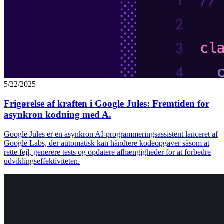
5/22/2025
Frigørelse af kraften i Google Jules: Fremtiden for
asynkron kodning med A.
Google Jules er en asynkron AI-programmeringsassistent lanceret af
Google Labs, der automatisk kan håndtere kodeopgaver såsom at
rette fejl, generere tests og opdatere afhængigheder for at forbedre
udviklingseffektiviteten.