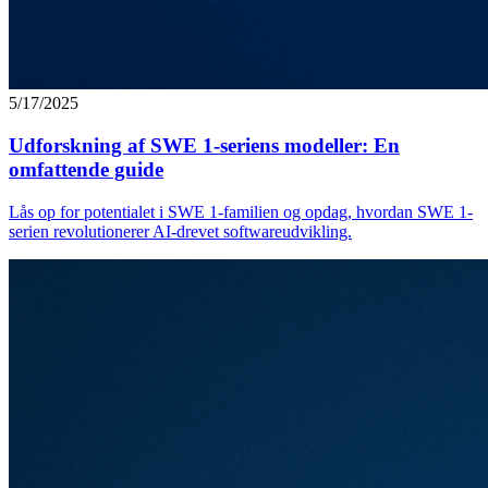
5/17/2025
Udforskning af SWE 1-seriens modeller: En
omfattende guide
Lås op for potentialet i SWE 1-familien og opdag, hvordan SWE 1-
serien revolutionerer AI-drevet softwareudvikling.