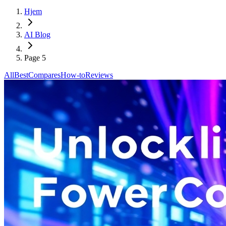
Hjem
AI Blog
Page 5
All
Best
Compares
How-to
Reviews