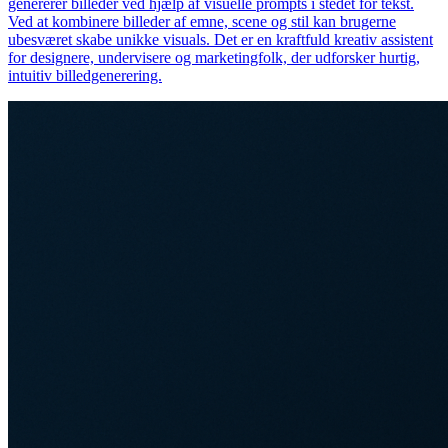
genererer billeder ved hjælp af visuelle prompts i stedet for tekst.
Ved at kombinere billeder af emne, scene og stil kan brugerne
ubesværet skabe unikke visuals. Det er en kraftfuld kreativ assistent
for designere, undervisere og marketingfolk, der udforsker hurtig,
intuitiv billedgenerering.