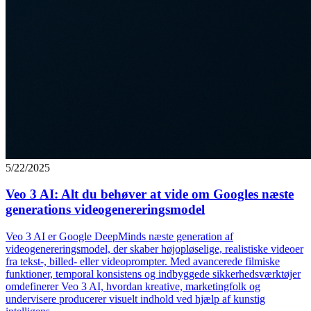
5/22/2025
Veo 3 AI: Alt du behøver at vide om Googles næste
generations videogenereringsmodel
Veo 3 AI er Google DeepMinds næste generation af
videogenereringsmodel, der skaber højopløselige, realistiske videoer
fra tekst-, billed- eller videoprompter. Med avancerede filmiske
funktioner, temporal konsistens og indbyggede sikkerhedsværktøjer
omdefinerer Veo 3 AI, hvordan kreative, marketingfolk og
undervisere producerer visuelt indhold ved hjælp af kunstig