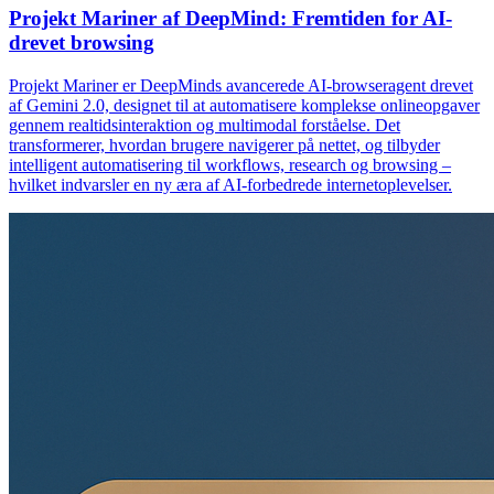
Projekt Mariner af DeepMind: Fremtiden for AI-
drevet browsing
Projekt Mariner er DeepMinds avancerede AI-browseragent drevet
af Gemini 2.0, designet til at automatisere komplekse onlineopgaver
gennem realtidsinteraktion og multimodal forståelse. Det
transformerer, hvordan brugere navigerer på nettet, og tilbyder
intelligent automatisering til workflows, research og browsing –
hvilket indvarsler en ny æra af AI-forbedrede internetoplevelser.