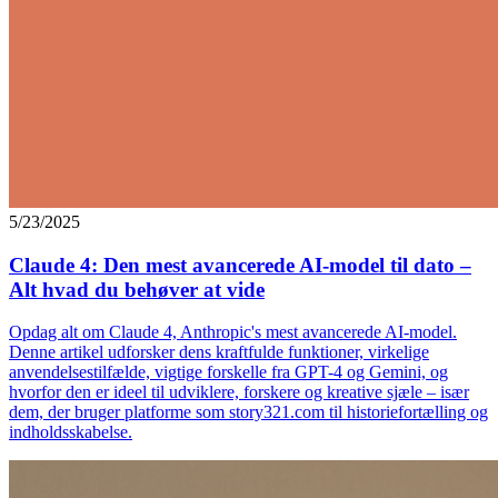
5/23/2025
Claude 4: Den mest avancerede AI-model til dato –
Alt hvad du behøver at vide
Opdag alt om Claude 4, Anthropic's mest avancerede AI-model.
Denne artikel udforsker dens kraftfulde funktioner, virkelige
anvendelsestilfælde, vigtige forskelle fra GPT-4 og Gemini, og
hvorfor den er ideel til udviklere, forskere og kreative sjæle – især
dem, der bruger platforme som story321.com til historiefortælling og
indholdsskabelse.