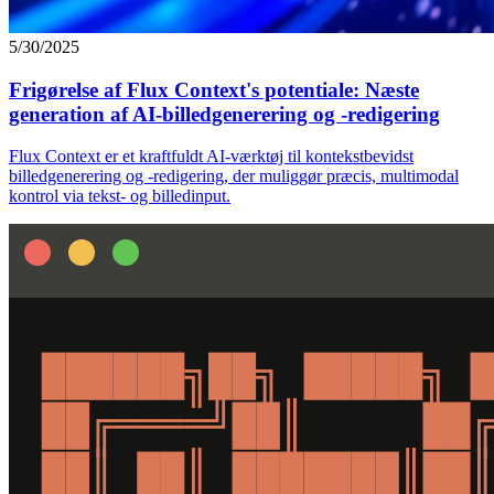
5/30/2025
Frigørelse af Flux Context's potentiale: Næste
generation af AI-billedgenerering og -redigering
Flux Context er et kraftfuldt AI-værktøj til kontekstbevidst
billedgenerering og -redigering, der muliggør præcis, multimodal
kontrol via tekst- og billedinput.