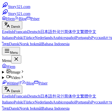
Story321.com
Story321.com
Hjem
Blog
Priser
Dansk
English
Français
Deutsch
日本語
한국인
简体中文
繁體中文
Italiano
Polski
Türkçe
Nederlands
Arabic
español
Português
Русский
ภา
ไทย
Dansk
Norsk bokmål
Bahasa Indonesia
Menu
Menu
Hjem
Image
Video
Writing
Blog
Priser
Dansk
English
Français
Deutsch
日本語
한국인
简体中文
繁體中文
Italiano
Polski
Türkçe
Nederlands
Arabic
español
Português
Русский
ภา
ไทย
Dansk
Norsk bokmål
Bahasa Indonesia