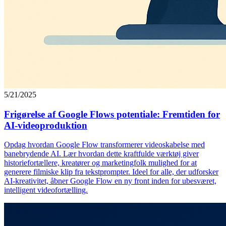
5/21/2025
Frigørelse af Google Flows potentiale: Fremtiden for
AI-videoproduktion
Opdag hvordan Google Flow transformerer videoskabelse med
banebrydende AI. Lær hvordan dette kraftfulde værktøj giver
historiefortællere, kreatører og marketingfolk mulighed for at
generere filmiske klip fra tekstprompter. Ideel for alle, der udforsker
AI-kreativitet, åbner Google Flow en ny front inden for ubesværet,
intelligent videofortælling.