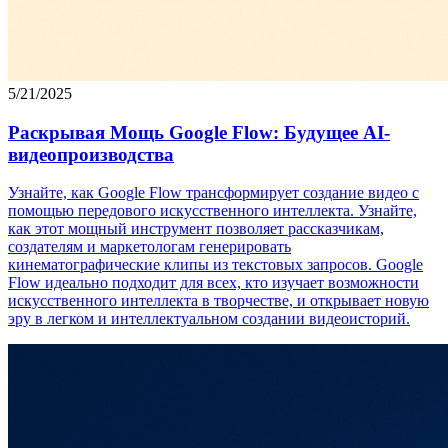
5/21/2025
Раскрывая Мощь Google Flow: Будущее AI-
видеопроизводства
Узнайте, как Google Flow трансформирует создание видео с
помощью передового искусственного интеллекта. Узнайте,
как этот мощный инструмент позволяет рассказчикам,
создателям и маркетологам генерировать
кинематографические клипы из текстовых запросов. Google
Flow идеально подходит для всех, кто изучает возможности
искусственного интеллекта в творчестве, и открывает новую
эру в легком и интеллектуальном создании видеоисторий.