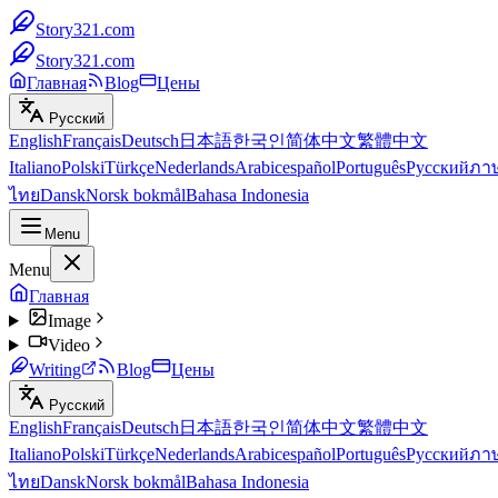
Story321.com
Story321.com
Главная
Blog
Цены
Русский
English
Français
Deutsch
日本語
한국인
简体中文
繁體中文
Italiano
Polski
Türkçe
Nederlands
Arabic
español
Português
Русский
ภา
ไทย
Dansk
Norsk bokmål
Bahasa Indonesia
Menu
Menu
Главная
Image
Video
Writing
Blog
Цены
Русский
English
Français
Deutsch
日本語
한국인
简体中文
繁體中文
Italiano
Polski
Türkçe
Nederlands
Arabic
español
Português
Русский
ภา
ไทย
Dansk
Norsk bokmål
Bahasa Indonesia