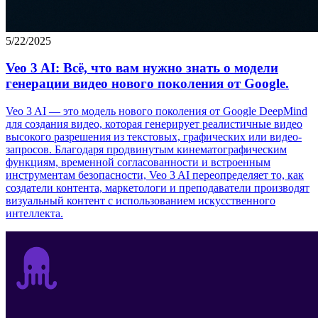
5/22/2025
Veo 3 AI: Всё, что вам нужно знать о модели
генерации видео нового поколения от Google.
Veo 3 AI — это модель нового поколения от Google DeepMind
для создания видео, которая генерирует реалистичные видео
высокого разрешения из текстовых, графических или видео-
запросов. Благодаря продвинутым кинематографическим
функциям, временной согласованности и встроенным
инструментам безопасности, Veo 3 AI переопределяет то, как
создатели контента, маркетологи и преподаватели производят
визуальный контент с использованием искусственного
интеллекта.