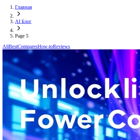
Главная
AI Блог
Page 5
All
Best
Compares
How-to
Reviews