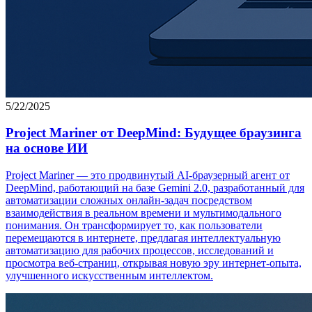
5/22/2025
Project Mariner от DeepMind: Будущее браузинга
на основе ИИ
Project Mariner — это продвинутый AI-браузерный агент от
DeepMind, работающий на базе Gemini 2.0, разработанный для
автоматизации сложных онлайн-задач посредством
взаимодействия в реальном времени и мультимодального
понимания. Он трансформирует то, как пользователи
перемещаются в интернете, предлагая интеллектуальную
автоматизацию для рабочих процессов, исследований и
просмотра веб-страниц, открывая новую эру интернет-опыта,
улучшенного искусственным интеллектом.