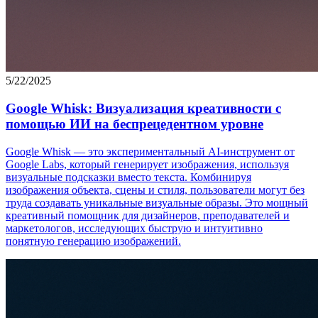
5/22/2025
Google Whisk: Визуализация креативности с
помощью ИИ на беспрецедентном уровне
Google Whisk — это экспериментальный AI-инструмент от
Google Labs, который генерирует изображения, используя
визуальные подсказки вместо текста. Комбинируя
изображения объекта, сцены и стиля, пользователи могут без
труда создавать уникальные визуальные образы. Это мощный
креативный помощник для дизайнеров, преподавателей и
маркетологов, исследующих быструю и интуитивно
понятную генерацию изображений.