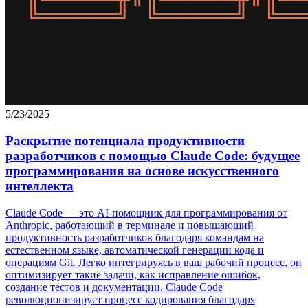
5/23/2025
Раскрытие потенциала продуктивности
разработчиков с помощью Claude Code: будущее
программирования на основе искусственного
интеллекта
Claude Code — это AI-помощник для программирования от
Anthropic, работающий в терминале и повышающий
продуктивность разработчиков благодаря командам на
естественном языке, автоматической генерации кода и
операциям Git. Легко интегрируясь в ваш рабочий процесс, он
оптимизирует такие задачи, как исправление ошибок,
создание тестов и документации. Claude Code
революционизирует процесс кодирования благодаря