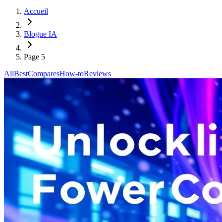
Accueil
Blogue IA
Page 5
All
Best
Compares
How-to
Reviews