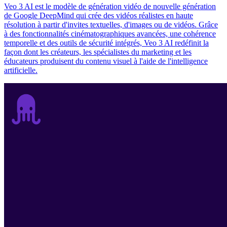
Veo 3 AI est le modèle de génération vidéo de nouvelle génération
de Google DeepMind qui crée des vidéos réalistes en haute
résolution à partir d'invites textuelles, d'images ou de vidéos. Grâce
à des fonctionnalités cinématographiques avancées, une cohérence
temporelle et des outils de sécurité intégrés, Veo 3 AI redéfinit la
façon dont les créateurs, les spécialistes du marketing et les
éducateurs produisent du contenu visuel à l'aide de l'intelligence
artificielle.