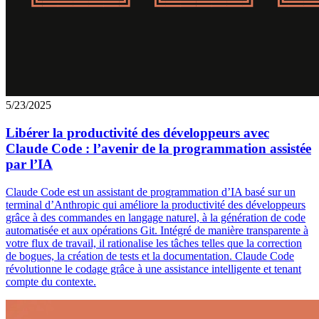
5/23/2025
Libérer la productivité des développeurs avec
Claude Code : l’avenir de la programmation assistée
par l’IA
Claude Code est un assistant de programmation d’IA basé sur un
terminal d’Anthropic qui améliore la productivité des développeurs
grâce à des commandes en langage naturel, à la génération de code
automatisée et aux opérations Git. Intégré de manière transparente à
votre flux de travail, il rationalise les tâches telles que la correction
de bogues, la création de tests et la documentation. Claude Code
révolutionne le codage grâce à une assistance intelligente et tenant
compte du contexte.