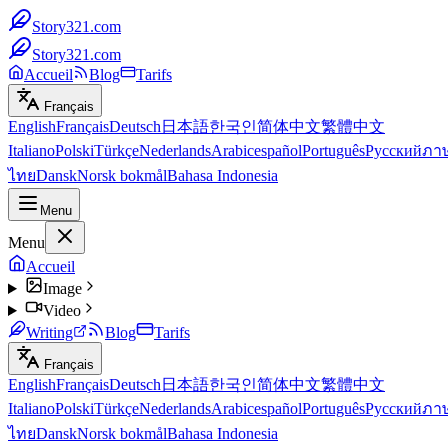
Story321.com
Story321.com
Accueil
Blog
Tarifs
Français
English
Français
Deutsch
日本語
한국인
简体中文
繁體中文
Italiano
Polski
Türkçe
Nederlands
Arabic
español
Português
Русский
ภา
ไทย
Dansk
Norsk bokmål
Bahasa Indonesia
Menu
Menu
Accueil
Image
Video
Writing
Blog
Tarifs
Français
English
Français
Deutsch
日本語
한국인
简体中文
繁體中文
Italiano
Polski
Türkçe
Nederlands
Arabic
español
Português
Русский
ภา
ไทย
Dansk
Norsk bokmål
Bahasa Indonesia