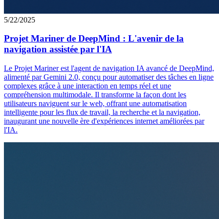
5/22/2025
Projet Mariner de DeepMind : L'avenir de la
navigation assistée par l'IA
Le Projet Mariner est l'agent de navigation IA avancé de DeepMind,
alimenté par Gemini 2.0, conçu pour automatiser des tâches en ligne
complexes grâce à une interaction en temps réel et une
compréhension multimodale. Il transforme la façon dont les
utilisateurs naviguent sur le web, offrant une automatisation
intelligente pour les flux de travail, la recherche et la navigation,
inaugurant une nouvelle ère d'expériences internet améliorées par
l'IA.