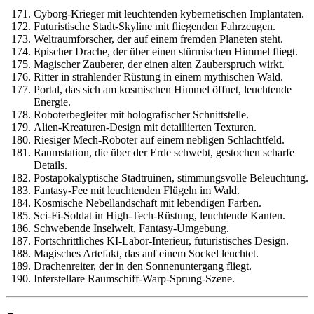
Cyborg-Krieger mit leuchtenden kybernetischen Implantaten.
Futuristische Stadt-Skyline mit fliegenden Fahrzeugen.
Weltraumforscher, der auf einem fremden Planeten steht.
Epischer Drache, der über einen stürmischen Himmel fliegt.
Magischer Zauberer, der einen alten Zauberspruch wirkt.
Ritter in strahlender Rüstung in einem mythischen Wald.
Portal, das sich am kosmischen Himmel öffnet, leuchtende
Energie.
Roboterbegleiter mit holografischer Schnittstelle.
Alien-Kreaturen-Design mit detaillierten Texturen.
Riesiger Mech-Roboter auf einem nebligen Schlachtfeld.
Raumstation, die über der Erde schwebt, gestochen scharfe
Details.
Postapokalyptische Stadtruinen, stimmungsvolle Beleuchtung.
Fantasy-Fee mit leuchtenden Flügeln im Wald.
Kosmische Nebellandschaft mit lebendigen Farben.
Sci-Fi-Soldat in High-Tech-Rüstung, leuchtende Kanten.
Schwebende Inselwelt, Fantasy-Umgebung.
Fortschrittliches KI-Labor-Interieur, futuristisches Design.
Magisches Artefakt, das auf einem Sockel leuchtet.
Drachenreiter, der in den Sonnenuntergang fliegt.
Interstellare Raumschiff-Warp-Sprung-Szene.