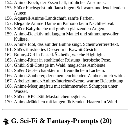
Anime-Koch, der Essen hält, fröhlicher Ausdruck.
Süßer Fuchsgeist mit flauschigem Schwanz und leuchtenden
Augen.
Aquarell-Anime-Landschaft, sanfte Farben.
Elegante Anime-Dame im Kimono beim Nachtfestival.
Süßer Babydrache mit großen glänzenden Augen.
Anime-Detektiv mit langem Mantel und stimmungsvoller
Kulisse.
Anime-Idol, das auf der Bühne singt, Scheinwerfereffekt.
Süßes illustriertes Dessert mit Kawaii-Gesicht.
Bunny-Girl in Pastell-Ästhetik, weiche Highlights.
Anime-Ritter in strahlender Rüstung, heroische Pose.
Ghibli-Stil-Cottage im Wald, magisches Ambiente.
Süßer Geistercharakter mit freundlichem Lächeln.
Anime-Zauberer, der einen leuchtenden Zauberspruch wirkt.
Arbeitszimmer-Anime-Interieur-Szene, warme Beleuchtung.
Anime-Meerjungfrau mit schimmernden Schuppen unter
Wasser.
Süßer JRPG-Stil-Maskottchenbegleiter.
Anime-Mädchen mit langen fließenden Haaren im Wind.
🛸 G. Sci-Fi & Fantasy-Prompts (20)