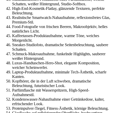
Schatten, weißer Hintergrund, Studio-Softbox.
High-End-Kosmetik-Flatlay, glänzende Texturen, perfekte
Beleuchtung.
Realistische Smartwatch-Nahaufnahme, reflexionsfreies Glas,
Premium-Stil.
Food-Fotografie von frischen Beeren, Makroobjektiv, helles
natürliches Licht.
Kaffeetassen-Produktaufnahme, warme Töne, weiches
Morgenlicht.
Sneaker-Studiofoto, dramatische Seitenbeleuchtung, saubere
Schatten.
Schmuck-Makroaufnahme, funkelnde Highlights, sauberer
weißer Hintergrund.
Luxus-Handtaschen-Hero-Shot, elegante Komposition,
weicher Scheinwerfer.
Laptop-Produktaufnahme, minimale Tech-Ästhetik, scharfe
Kanten.
Kopfhörer, die in der Luft schweben, dramatische
Beleuchtung, futuristischer Look.
Parfümflasche mit Wasserspritzern, High-Speed-
Aufnahmestil.
Kondenswasser-Nahaufnahme einer Getränkedose, kalter,
erfrischender Look.
Proteinpulver-Tiegel, Fitness-Ästhetik, körnige Beleuchtung.
Glasflasche auf reflektierender Oberfläche, hochwertiger,