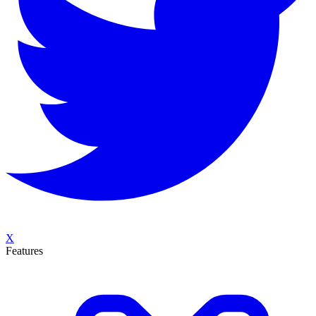
X
Features