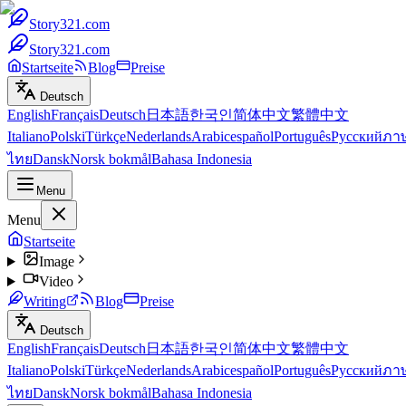
Story321.com
Story321.com
Startseite
Blog
Preise
Deutsch
English
Français
Deutsch
日本語
한국인
简体中文
繁體中文
Italiano
Polski
Türkçe
Nederlands
Arabic
español
Português
Русский
ภา
ไทย
Dansk
Norsk bokmål
Bahasa Indonesia
Menu
Menu
Startseite
Image
Video
Writing
Blog
Preise
Deutsch
English
Français
Deutsch
日本語
한국인
简体中文
繁體中文
Italiano
Polski
Türkçe
Nederlands
Arabic
español
Português
Русский
ภา
ไทย
Dansk
Norsk bokmål
Bahasa Indonesia