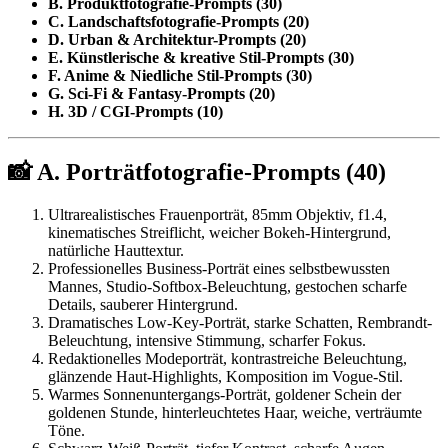
B. Produktfotografie-Prompts (30)
C. Landschaftsfotografie-Prompts (20)
D. Urban & Architektur-Prompts (20)
E. Künstlerische & kreative Stil-Prompts (30)
F. Anime & Niedliche Stil-Prompts (30)
G. Sci-Fi & Fantasy-Prompts (20)
H. 3D / CGI-Prompts (10)
📸 A. Porträtfotografie-Prompts (40)
Ultrarealistisches Frauenporträt, 85mm Objektiv, f1.4,
kinematisches Streiflicht, weicher Bokeh-Hintergrund,
natürliche Hauttextur.
Professionelles Business-Porträt eines selbstbewussten
Mannes, Studio-Softbox-Beleuchtung, gestochen scharfe
Details, sauberer Hintergrund.
Dramatisches Low-Key-Porträt, starke Schatten, Rembrandt-
Beleuchtung, intensive Stimmung, scharfer Fokus.
Redaktionelles Modeporträt, kontrastreiche Beleuchtung,
glänzende Haut-Highlights, Komposition im Vogue-Stil.
Warmes Sonnenuntergangs-Porträt, goldener Schein der
goldenen Stunde, hinterleuchtetes Haar, weiche, verträumte
Töne.