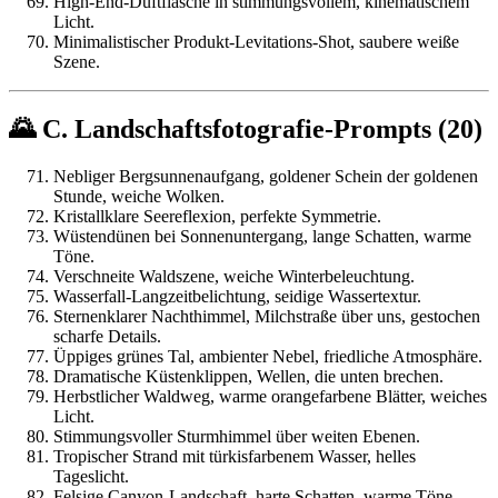
High-End-Duftflasche in stimmungsvollem, kinematischem
Licht.
Minimalistischer Produkt-Levitations-Shot, saubere weiße
Szene.
🌄 C. Landschaftsfotografie-Prompts (20)
Nebliger Bergsunnenaufgang, goldener Schein der goldenen
Stunde, weiche Wolken.
Kristallklare Seereflexion, perfekte Symmetrie.
Wüstendünen bei Sonnenuntergang, lange Schatten, warme
Töne.
Verschneite Waldszene, weiche Winterbeleuchtung.
Wasserfall-Langzeitbelichtung, seidige Wassertextur.
Sternenklarer Nachthimmel, Milchstraße über uns, gestochen
scharfe Details.
Üppiges grünes Tal, ambienter Nebel, friedliche Atmosphäre.
Dramatische Küstenklippen, Wellen, die unten brechen.
Herbstlicher Waldweg, warme orangefarbene Blätter, weiches
Licht.
Stimmungsvoller Sturmhimmel über weiten Ebenen.
Tropischer Strand mit türkisfarbenem Wasser, helles
Tageslicht.
Felsige Canyon-Landschaft, harte Schatten, warme Töne.