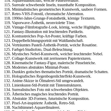
Aquarelllandschaft, weiche Pastellverläufe.
Surreale schwebende Inseln, traumhafte Komposition.
Minimalistisches geometrisches Kunstwerk, saubere Formen.
Retro-VHS-Fotostil, chromatische Aberration.
1990er-Jahre-Grunge-Fotoästhetik, körnige Texturen.
Vaporwave-Ästhetik, neonviolette Töne.
Vintage-Filmfotografie-Look, körnig, weiche Highlights.
Fantasy-Illustration mit leuchtenden Partikeln.
Kontrastreiches Pop-Art-Poster, kräftige Farben.
Doppelbelichtungsporträt mit Waldlandschaft.
Verträumtes Pastell-Ästhetik-Porträt, weiche Rosatöne.
Farbgel-Studiofoto, Dual-Beleuchtung.
Mystisches Nebel-Kunstwerk, weicher leuchtender Nebel.
Collage-Kunstwerk mit zerrissenen Papiertexturen.
Kinematische Fantasy-Figur, malerische Pinselstriche.
Modernes abstraktes Minimal-Poster.
Dunkles gotisches thematisches Porträt, dramatische Schatten.
Holografisches Regenbogenlichteffekt-Kunstwerk.
Anime-Skizze in Ölmalerei-Stil umgewandelt.
Linienkunst-Stil-Porträt mit Tintenstrukturen.
Surrealistisches Foto mit schwebenden Objekten.
Ätherisches magisches leuchtendes Porträt.
Abstrakte 3D-Formen, futuristische Komposition.
Pixel-Art-inspirierte Ästhetik, Retro-Stil.
Nachthimmel-Aquarellmalerei.