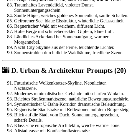
Traumhaftes Lavendelfeld, violetter Dunst,
Sonnenuntergangsschein.
Sanfte Hügel, weiches goldenes Sonnenlicht, sanfte Schatten.
Gefrorener See, blaue Eisstruktur, winterliche Gelassenheit.
Regnerischer Wald mit weichem, diffusem Licht.
Hohe Berge mit schneebedeckten Gipfeln, klare Luft.
Ländliches Ackerland bei Sonnenaufgang, warmer
Morgennebel.
Nacht-City-Skyline aus der Ferne, leuchtende Lichter.
Sonnenstrahlen durch dichte Waldbäume, friedliche Szene.
🌆 D. Urban & Architektur-Prompts (20)
Futuristische Wolkenkratzer-Skyline, Neonlichter,
Nachtszene.
Modernes minimalistisches Gebäude mit scharfen Winkeln.
Belebtes Straßenmarktszene, natürliche Bewegungsunschärfe.
Symmetrischer U-Bahn-Korridor, dramatische Beleuchtung.
Regnerische Stadtstraße mit Reflexionen auf dem Bürgersteig.
Blick auf die Stadt vom Dach, Sonnenuntergangsschein,
scharfe Details.
Klassische europäische Architektur, weiche warme Töne.
Altstadtgasse mit Kopfsteinpflasterstraße.