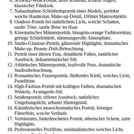
Schwarz-Weiß-Porträt, tiefer Kontrast, scharfe Augen,
klassischer Filmlook.
Nahaufnahme-Schönheitsporträt eines Models, perfekte
weiche Hauttextur, Make-up-Detail, 100mm Makroobjektiv.
Outdoor-Porträt bei natürlichem Licht, weiche Schatten,
sanfte Töne, sanfte Brise im Haar.
Kinematisches Männerporträt, blaugrün-orange Farbkorrektur,
geringe Schärfentiefe, stimmungsvolle Atmosphäre.
Studio-Glamour-Porträt, glänzende Highlights, dramatisches
Make-up, Beauty-Dish-Beleuchtung.
Porträt einer älteren Frau, detaillierte Falten, natürlicher
Ausdruck, dokumentarischer Stil.
Athletisches Männerporträt, kraftvolle Pose, dramatische
Stadionbeleuchtung.
Romantisches Frauenporträt, fließendes Kleid, weiches Licht,
Pastelltöne.
High-Fashion-Porträt mit kräftigen Farben, dramatischen
Winkeln, Avantgarde-Stil.
Straßenporträt, offener Ausdruck, natürliches
Umgebungslicht, urbaner Hintergrund.
Künstlerisches monochromatisches Porträt, körniger
Filmeffekt, weiche Verläufe.
Verträumtes, hinterleuchtetes Porträt, ätherischer Schein, zarte
Highlights.
Professionelles Profilfoto, minimalistisches weiches Licht,