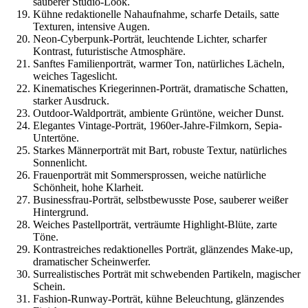
sauberer Studio-Look.
Kühne redaktionelle Nahaufnahme, scharfe Details, satte
Texturen, intensive Augen.
Neon-Cyberpunk-Porträt, leuchtende Lichter, scharfer
Kontrast, futuristische Atmosphäre.
Sanftes Familienporträt, warmer Ton, natürliches Lächeln,
weiches Tageslicht.
Kinematisches Kriegerinnen-Porträt, dramatische Schatten,
starker Ausdruck.
Outdoor-Waldporträt, ambiente Grüntöne, weicher Dunst.
Elegantes Vintage-Porträt, 1960er-Jahre-Filmkorn, Sepia-
Untertöne.
Starkes Männerporträt mit Bart, robuste Textur, natürliches
Sonnenlicht.
Frauenporträt mit Sommersprossen, weiche natürliche
Schönheit, hohe Klarheit.
Businessfrau-Porträt, selbstbewusste Pose, sauberer weißer
Hintergrund.
Weiches Pastellporträt, verträumte Highlight-Blüte, zarte
Töne.
Kontrastreiches redaktionelles Porträt, glänzendes Make-up,
dramatischer Scheinwerfer.
Surrealistisches Porträt mit schwebenden Partikeln, magischer
Schein.
Fashion-Runway-Porträt, kühne Beleuchtung, glänzendes