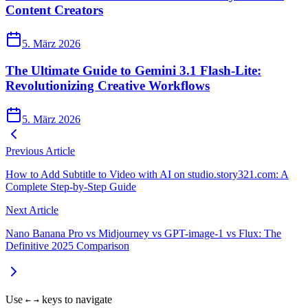
Content Creators
5. März 2026
The Ultimate Guide to Gemini 3.1 Flash-Lite:
Revolutionizing Creative Workflows
5. März 2026
Previous Article
How to Add Subtitle to Video with AI on studio.story321.com: A
Complete Step-by-Step Guide
Next Article
Nano Banana Pro vs Midjourney vs GPT-image-1 vs Flux: The
Definitive 2025 Comparison
Use
keys to navigate
←
→