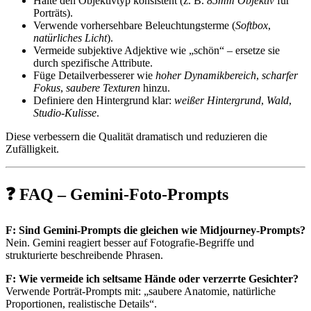
Halte den Objektivtyp konsistent (z. B.
85mm Objektiv
für
Porträts).
Verwende vorhersehbare Beleuchtungsterme (
Softbox
,
natürliches Licht
).
Vermeide subjektive Adjektive wie „schön“ – ersetze sie
durch spezifische Attribute.
Füge Detailverbesserer wie
hoher Dynamikbereich
,
scharfer
Fokus
,
saubere Texturen
hinzu.
Definiere den Hintergrund klar:
weißer Hintergrund
,
Wald
,
Studio-Kulisse
.
Diese verbessern die Qualität dramatisch und reduzieren die
Zufälligkeit.
❓ FAQ – Gemini-Foto-Prompts
F: Sind Gemini-Prompts die gleichen wie Midjourney-Prompts?
Nein. Gemini reagiert besser auf Fotografie-Begriffe und
strukturierte beschreibende Phrasen.
F: Wie vermeide ich seltsame Hände oder verzerrte Gesichter?
Verwende Porträt-Prompts mit: „saubere Anatomie, natürliche
Proportionen, realistische Details“.