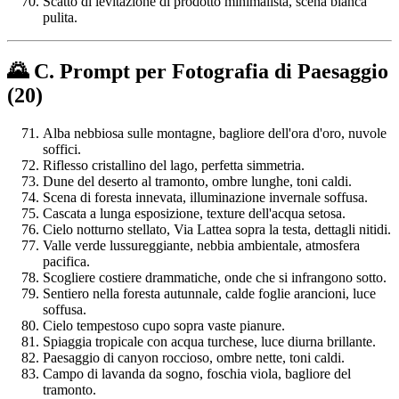
Scatto di levitazione di prodotto minimalista, scena bianca
pulita.
🌄 C. Prompt per Fotografia di Paesaggio
(20)
Alba nebbiosa sulle montagne, bagliore dell'ora d'oro, nuvole
soffici.
Riflesso cristallino del lago, perfetta simmetria.
Dune del deserto al tramonto, ombre lunghe, toni caldi.
Scena di foresta innevata, illuminazione invernale soffusa.
Cascata a lunga esposizione, texture dell'acqua setosa.
Cielo notturno stellato, Via Lattea sopra la testa, dettagli nitidi.
Valle verde lussureggiante, nebbia ambientale, atmosfera
pacifica.
Scogliere costiere drammatiche, onde che si infrangono sotto.
Sentiero nella foresta autunnale, calde foglie arancioni, luce
soffusa.
Cielo tempestoso cupo sopra vaste pianure.
Spiaggia tropicale con acqua turchese, luce diurna brillante.
Paesaggio di canyon roccioso, ombre nette, toni caldi.
Campo di lavanda da sogno, foschia viola, bagliore del
tramonto.