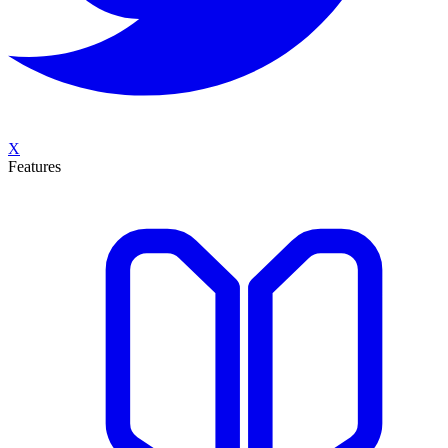
X
Features