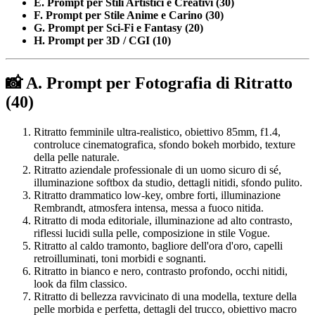
E. Prompt per Stili Artistici e Creativi (30)
F. Prompt per Stile Anime e Carino (30)
G. Prompt per Sci-Fi e Fantasy (20)
H. Prompt per 3D / CGI (10)
📸 A. Prompt per Fotografia di Ritratto
(40)
Ritratto femminile ultra-realistico, obiettivo 85mm, f1.4,
controluce cinematografica, sfondo bokeh morbido, texture
della pelle naturale.
Ritratto aziendale professionale di un uomo sicuro di sé,
illuminazione softbox da studio, dettagli nitidi, sfondo pulito.
Ritratto drammatico low-key, ombre forti, illuminazione
Rembrandt, atmosfera intensa, messa a fuoco nitida.
Ritratto di moda editoriale, illuminazione ad alto contrasto,
riflessi lucidi sulla pelle, composizione in stile Vogue.
Ritratto al caldo tramonto, bagliore dell'ora d'oro, capelli
retroilluminati, toni morbidi e sognanti.
Ritratto in bianco e nero, contrasto profondo, occhi nitidi,
look da film classico.
Ritratto di bellezza ravvicinato di una modella, texture della
pelle morbida e perfetta, dettagli del trucco, obiettivo macro