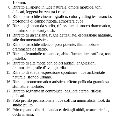
100mm.
Ritratto all'aperto in luce naturale, ombre morbide, toni
delicati, leggera brezza tra i capelli.
Ritratto maschile cinematografico, color grading teal-arancio,
profondità di campo ridotta, atmosfera cupa.
Ritratto glamour da studio, riflessi lucidi, trucco drammatico,
illuminazione beauty dish.
Ritratto di un'anziana, rughe dettagliate, espressione naturale,
stile documentaristico.
Ritratto maschile atletico, posa potente, illuminazione
drammatica da stadio.
Ritratto femminile romantico, abito fluente, luce soffusa, toni
pastello.
Ritratto di alta moda con colori audaci, angolazioni
drammatiche, stile d'avanguardia.
Ritratto di strada, espressione spontanea, luce ambientale
naturale, sfondo urbano.
Ritratto monocromatico artistico, effetto pellicola granulosa,
sfumature morbide.
Ritratto sognante in controluce, bagliore etereo, riflessi
delicati.
Foto profilo professionale, luce soffusa minimalista, look da
studio pulito.
Primo piano editoriale audace, dettagli nitidi, texture ricche,
occhi intensi.