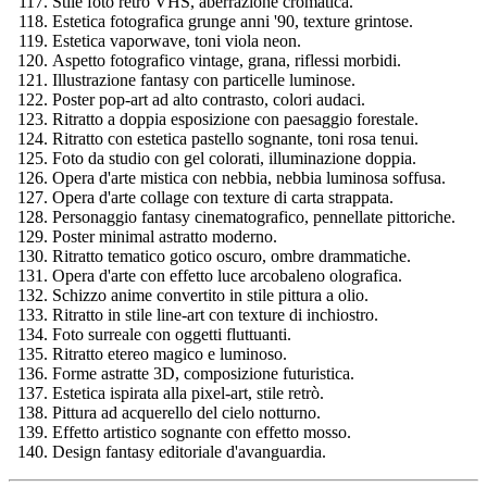
Stile foto retrò VHS, aberrazione cromatica.
Estetica fotografica grunge anni '90, texture grintose.
Estetica vaporwave, toni viola neon.
Aspetto fotografico vintage, grana, riflessi morbidi.
Illustrazione fantasy con particelle luminose.
Poster pop-art ad alto contrasto, colori audaci.
Ritratto a doppia esposizione con paesaggio forestale.
Ritratto con estetica pastello sognante, toni rosa tenui.
Foto da studio con gel colorati, illuminazione doppia.
Opera d'arte mistica con nebbia, nebbia luminosa soffusa.
Opera d'arte collage con texture di carta strappata.
Personaggio fantasy cinematografico, pennellate pittoriche.
Poster minimal astratto moderno.
Ritratto tematico gotico oscuro, ombre drammatiche.
Opera d'arte con effetto luce arcobaleno olografica.
Schizzo anime convertito in stile pittura a olio.
Ritratto in stile line-art con texture di inchiostro.
Foto surreale con oggetti fluttuanti.
Ritratto etereo magico e luminoso.
Forme astratte 3D, composizione futuristica.
Estetica ispirata alla pixel-art, stile retrò.
Pittura ad acquerello del cielo notturno.
Effetto artistico sognante con effetto mosso.
Design fantasy editoriale d'avanguardia.