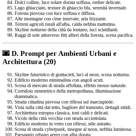
Dolci colline, luce solare dorata soffusa, ombre delicate.
Lago ghiacciato, texture di ghiaccio blu, serenità invernale.
Foresta piovosa con luce soffusa e diffusa.
Alte montagne con cime innevate, aria frizzante.
Terreni agricoli rurali all'alba, calda nebbia mattutina.
Skyline notturno della città da lontano, luci scintillanti.
Raggi di sole attraverso fitti alberi della foresta, scena pacifica.
🌆 D. Prompt per Ambienti Urbani e
Architettura (20)
Skyline futuristico di grattacieli, luci al neon, scena notturna.
Edificio moderno minimalista con angoli acuti.
Scena di mercato di strada affollata, effetto mosso naturale.
Corridoio simmetrico della metropolitana, illuminazione
drammatica.
Strada cittadina piovosa con riflessi sul marciapiede.
Vista sulla città dal tetto, bagliore del tramonto, dettagli nitidi.
Architettura europea classica, toni caldi e delicati.
Vicolo della città vecchia con strada acciottolata.
Edificio moderno in vetro con riflessi, stile astratto.
Scena di strada cyberpunk, insegne al neon, nebbia luminosa.
Paesaggio urbano aereo con alba dorata.