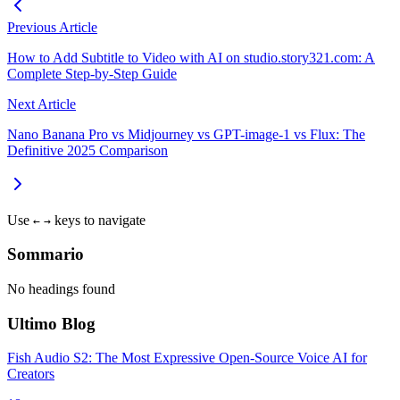
Previous Article
How to Add Subtitle to Video with AI on studio.story321.com: A
Complete Step-by-Step Guide
Next Article
Nano Banana Pro vs Midjourney vs GPT-image-1 vs Flux: The
Definitive 2025 Comparison
Use
keys to navigate
←
→
Sommario
No headings found
Ultimo Blog
Fish Audio S2: The Most Expressive Open-Source Voice AI for
Creators