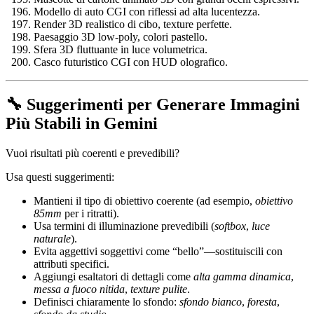
Modello di auto CGI con riflessi ad alta lucentezza.
Render 3D realistico di cibo, texture perfette.
Paesaggio 3D low-poly, colori pastello.
Sfera 3D fluttuante in luce volumetrica.
Casco futuristico CGI con HUD olografico.
🔧 Suggerimenti per Generare Immagini
Più Stabili in Gemini
Vuoi risultati più coerenti e prevedibili?
Usa questi suggerimenti:
Mantieni il tipo di obiettivo coerente (ad esempio,
obiettivo
85mm
per i ritratti).
Usa termini di illuminazione prevedibili (
softbox
,
luce
naturale
).
Evita aggettivi soggettivi come “bello”—sostituiscili con
attributi specifici.
Aggiungi esaltatori di dettagli come
alta gamma dinamica
,
messa a fuoco nitida
,
texture pulite
.
Definisci chiaramente lo sfondo:
sfondo bianco
,
foresta
,