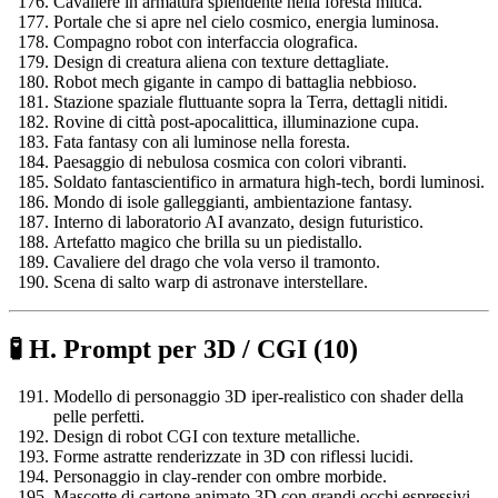
Cavaliere in armatura splendente nella foresta mitica.
Portale che si apre nel cielo cosmico, energia luminosa.
Compagno robot con interfaccia olografica.
Design di creatura aliena con texture dettagliate.
Robot mech gigante in campo di battaglia nebbioso.
Stazione spaziale fluttuante sopra la Terra, dettagli nitidi.
Rovine di città post-apocalittica, illuminazione cupa.
Fata fantasy con ali luminose nella foresta.
Paesaggio di nebulosa cosmica con colori vibranti.
Soldato fantascientifico in armatura high-tech, bordi luminosi.
Mondo di isole galleggianti, ambientazione fantasy.
Interno di laboratorio AI avanzato, design futuristico.
Artefatto magico che brilla su un piedistallo.
Cavaliere del drago che vola verso il tramonto.
Scena di salto warp di astronave interstellare.
🧪 H. Prompt per 3D / CGI (10)
Modello di personaggio 3D iper-realistico con shader della
pelle perfetti.
Design di robot CGI con texture metalliche.
Forme astratte renderizzate in 3D con riflessi lucidi.
Personaggio in clay-render con ombre morbide.
Mascotte di cartone animato 3D con grandi occhi espressivi.