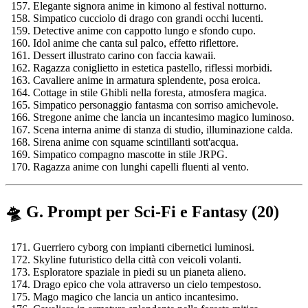
Elegante signora anime in kimono al festival notturno.
Simpatico cucciolo di drago con grandi occhi lucenti.
Detective anime con cappotto lungo e sfondo cupo.
Idol anime che canta sul palco, effetto riflettore.
Dessert illustrato carino con faccia kawaii.
Ragazza coniglietto in estetica pastello, riflessi morbidi.
Cavaliere anime in armatura splendente, posa eroica.
Cottage in stile Ghibli nella foresta, atmosfera magica.
Simpatico personaggio fantasma con sorriso amichevole.
Stregone anime che lancia un incantesimo magico luminoso.
Scena interna anime di stanza di studio, illuminazione calda.
Sirena anime con squame scintillanti sott'acqua.
Simpatico compagno mascotte in stile JRPG.
Ragazza anime con lunghi capelli fluenti al vento.
🛸 G. Prompt per Sci-Fi e Fantasy (20)
Guerriero cyborg con impianti cibernetici luminosi.
Skyline futuristico della città con veicoli volanti.
Esploratore spaziale in piedi su un pianeta alieno.
Drago epico che vola attraverso un cielo tempestoso.
Mago magico che lancia un antico incantesimo.