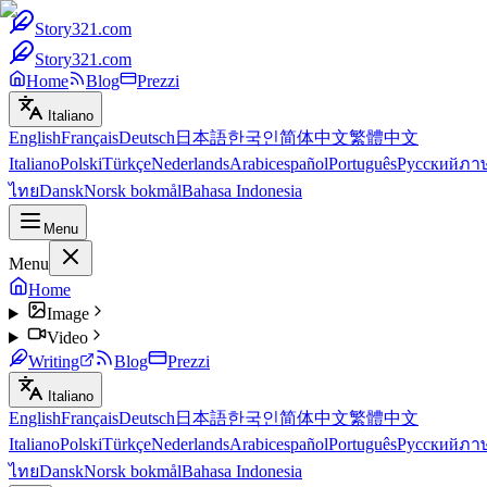
Story321.com
Story321.com
Home
Blog
Prezzi
Italiano
English
Français
Deutsch
日本語
한국인
简体中文
繁體中文
Italiano
Polski
Türkçe
Nederlands
Arabic
español
Português
Русский
ภา
ไทย
Dansk
Norsk bokmål
Bahasa Indonesia
Menu
Menu
Home
Image
Video
Writing
Blog
Prezzi
Italiano
English
Français
Deutsch
日本語
한국인
简体中文
繁體中文
Italiano
Polski
Türkçe
Nederlands
Arabic
español
Português
Русский
ภา
ไทย
Dansk
Norsk bokmål
Bahasa Indonesia