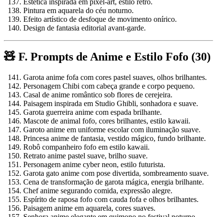
Estética inspirada em pixel-art, estilo retrô.
Pintura em aquarela do céu noturno.
Efeito artístico de desfoque de movimento onírico.
Design de fantasia editorial avant-garde.
🧸 F. Prompts de Anime e Estilo Fofo (30)
Garota anime fofa com cores pastel suaves, olhos brilhantes.
Personagem Chibi com cabeça grande e corpo pequeno.
Casal de anime romântico sob flores de cerejeira.
Paisagem inspirada em Studio Ghibli, sonhadora e suave.
Garota guerreira anime com espada brilhante.
Mascote de animal fofo, cores brilhantes, estilo kawaii.
Garoto anime em uniforme escolar com iluminação suave.
Princesa anime de fantasia, vestido mágico, fundo brilhante.
Robô companheiro fofo em estilo kawaii.
Retrato anime pastel suave, brilho suave.
Personagem anime cyber neon, estilo futurista.
Garota gato anime com pose divertida, sombreamento suave.
Cena de transformação de garota mágica, energia brilhante.
Chef anime segurando comida, expressão alegre.
Espírito de raposa fofo com cauda fofa e olhos brilhantes.
Paisagem anime em aquarela, cores suaves.
Senhora anime elegante em quimono no festival noturno.