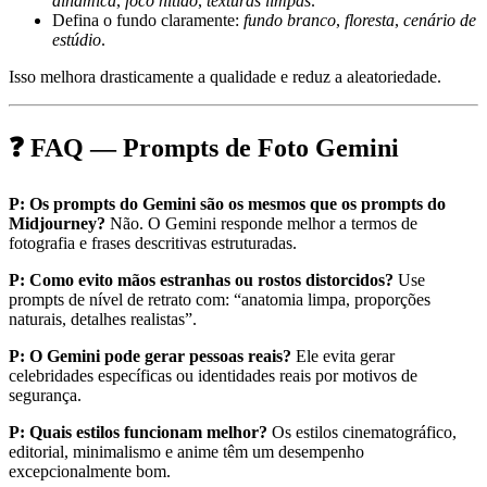
dinâmica
,
foco nítido
,
texturas limpas
.
Defina o fundo claramente:
fundo branco
,
floresta
,
cenário de
estúdio
.
Isso melhora drasticamente a qualidade e reduz a aleatoriedade.
❓ FAQ — Prompts de Foto Gemini
P: Os prompts do Gemini são os mesmos que os prompts do
Midjourney?
Não. O Gemini responde melhor a termos de
fotografia e frases descritivas estruturadas.
P: Como evito mãos estranhas ou rostos distorcidos?
Use
prompts de nível de retrato com: “anatomia limpa, proporções
naturais, detalhes realistas”.
P: O Gemini pode gerar pessoas reais?
Ele evita gerar
celebridades específicas ou identidades reais por motivos de
segurança.
P: Quais estilos funcionam melhor?
Os estilos cinematográfico,
editorial, minimalismo e anime têm um desempenho
excepcionalmente bom.