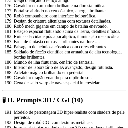
Mágico lançando feitiço antigo.
Cavaleiro em armadura brilhante na floresta mítica.
Portal se abrindo no céu cósmico, energia brilhante.
Robô companheiro com interface holográfica.
Design de criatura alienígena com texturas detalhadas.
Robô mech gigante em campo de batalha enevoado.
Estação espacial flutuando acima da Terra, detalhes nítidos.
Ruínas da cidade pós-apocalíptica, iluminação melancólica.
Fada de fantasia com asas brilhantes na floresta.
Paisagem de nebulosa cósmica com cores vibrantes.
Soldado de ficção científica em armadura de alta tecnologia,
bordas brilhantes.
Mundo de ilha flutuante, cenário de fantasia.
Interior de laboratório de IA avançado, design futurista.
Artefato mágico brilhando em pedestal.
Cavaleiro dragão voando para o pôr do sol.
Cena de salto warp de nave espacial interestelar.
🧪 H. Prompts 3D / CGI (10)
Modelo de personagem 3D hiper-realista com shaders de pele
perfeitos.
Design de robô CGI com texturas metálicas.
Formas abstratas renderizadas em 3D com reflexos brilhantes.