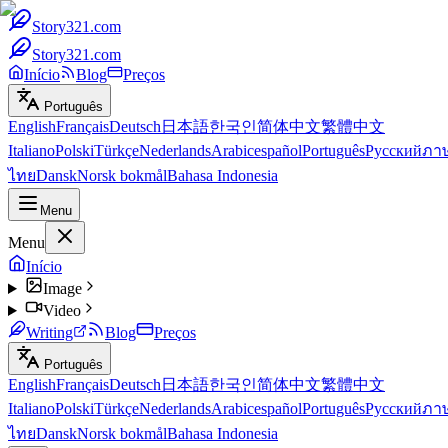
Story321.com
Story321.com
Início
Blog
Preços
Português
English
Français
Deutsch
日本語
한국인
简体中文
繁體中文
Italiano
Polski
Türkçe
Nederlands
Arabic
español
Português
Русский
ภา
ไทย
Dansk
Norsk bokmål
Bahasa Indonesia
Menu
Menu
Início
Image
Video
Writing
Blog
Preços
Português
English
Français
Deutsch
日本語
한국인
简体中文
繁體中文
Italiano
Polski
Türkçe
Nederlands
Arabic
español
Português
Русский
ภา
ไทย
Dansk
Norsk bokmål
Bahasa Indonesia