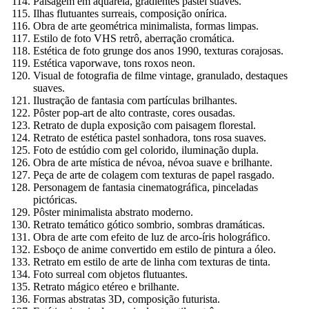
Paisagem em aquarela, gradientes pastel suaves.
Ilhas flutuantes surreais, composição onírica.
Obra de arte geométrica minimalista, formas limpas.
Estilo de foto VHS retrô, aberração cromática.
Estética de foto grunge dos anos 1990, texturas corajosas.
Estética vaporwave, tons roxos neon.
Visual de fotografia de filme vintage, granulado, destaques
suaves.
Ilustração de fantasia com partículas brilhantes.
Pôster pop-art de alto contraste, cores ousadas.
Retrato de dupla exposição com paisagem florestal.
Retrato de estética pastel sonhadora, tons rosa suaves.
Foto de estúdio com gel colorido, iluminação dupla.
Obra de arte mística de névoa, névoa suave e brilhante.
Peça de arte de colagem com texturas de papel rasgado.
Personagem de fantasia cinematográfica, pinceladas
pictóricas.
Pôster minimalista abstrato moderno.
Retrato temático gótico sombrio, sombras dramáticas.
Obra de arte com efeito de luz de arco-íris holográfico.
Esboço de anime convertido em estilo de pintura a óleo.
Retrato em estilo de arte de linha com texturas de tinta.
Foto surreal com objetos flutuantes.
Retrato mágico etéreo e brilhante.
Formas abstratas 3D, composição futurista.