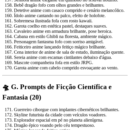
Bebê dragão fofo com olhos grandes e brilhantes.
Detetive anime com casaco comprido e cenário melancólico.
Ídolo anime cantando no palco, efeito de holofote.
Sobremesa ilustrada fofa com rosto kawaii.
Garota coelho em estética pastel, destaques suaves.
Cavaleiro anime em armadura brilhante, pose heroica.
Cabana em estilo Ghibli na floresta, ambiente mágico.
Personagem fantasma fofo com sorriso amigável.
Feiticeiro anime lançando feitiço mágico brilhante.
Cena interior de anime de sala de estudo, iluminação quente.
Sereia anime com escamas cintilantes debaixo d'água.
Mascote companheira fofa em estilo JRPG.
Garota anime com cabelo comprido esvoaçante ao vento.
🛸 G. Prompts de Ficção Científica e
Fantasia (20)
Guerreiro ciborgue com implantes cibernéticos brilhantes.
Skyline futurista da cidade com veículos voadores.
Explorador espacial em pé no planeta alienígena.
Dragão épico voando pelo céu tempestuoso.