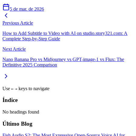
5 de mar. de 2026
Previous Article
How to Add Subtitle to Video with AI on studio.story321.com: A
Complete Step-by-Step Guide
Next Article
Nano Banana Pro vs Midjourney vs GPT-image-1 vs Flux: The
Definitive 2025 Comparison
Use
keys to navigate
←
→
Índice
No headings found
Último Blog
Fish Audio S2: The Most Expressive Open-Source Voice AI for