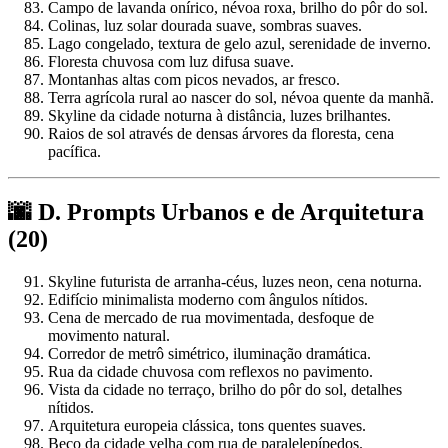
Campo de lavanda onírico, névoa roxa, brilho do pôr do sol.
Colinas, luz solar dourada suave, sombras suaves.
Lago congelado, textura de gelo azul, serenidade de inverno.
Floresta chuvosa com luz difusa suave.
Montanhas altas com picos nevados, ar fresco.
Terra agrícola rural ao nascer do sol, névoa quente da manhã.
Skyline da cidade noturna à distância, luzes brilhantes.
Raios de sol através de densas árvores da floresta, cena
pacífica.
🌆 D. Prompts Urbanos e de Arquitetura
(20)
Skyline futurista de arranha-céus, luzes neon, cena noturna.
Edifício minimalista moderno com ângulos nítidos.
Cena de mercado de rua movimentada, desfoque de
movimento natural.
Corredor de metrô simétrico, iluminação dramática.
Rua da cidade chuvosa com reflexos no pavimento.
Vista da cidade no terraço, brilho do pôr do sol, detalhes
nítidos.
Arquitetura europeia clássica, tons quentes suaves.
Beco da cidade velha com rua de paralelepípedos.