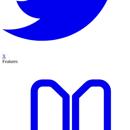
X
Features