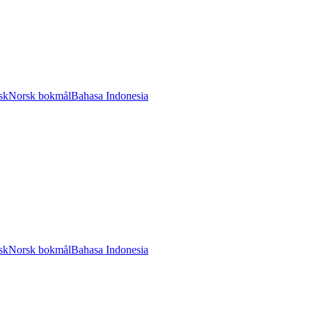
sk
Norsk bokmål
Bahasa Indonesia
sk
Norsk bokmål
Bahasa Indonesia