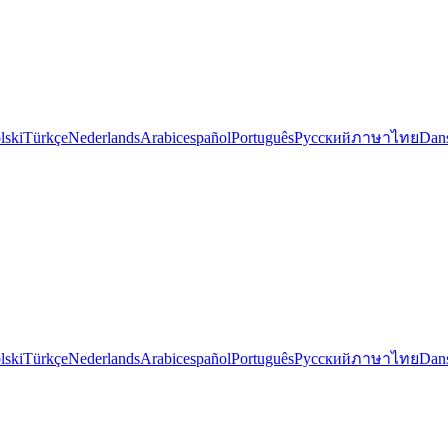
lski
Türkçe
Nederlands
Arabic
español
Português
Русский
ภาษาไทย
Dan
lski
Türkçe
Nederlands
Arabic
español
Português
Русский
ภาษาไทย
Dan