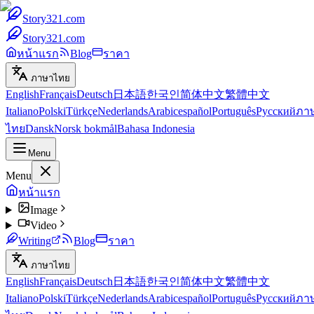
Story321.com
Story321.com
หน้าแรก
Blog
ราคา
ภาษาไทย
English
Français
Deutsch
日本語
한국인
简体中文
繁體中文
Italiano
Polski
Türkçe
Nederlands
Arabic
español
Português
Русский
ภา
ไทย
Dansk
Norsk bokmål
Bahasa Indonesia
Menu
Menu
หน้าแรก
Image
Video
Writing
Blog
ราคา
ภาษาไทย
English
Français
Deutsch
日本語
한국인
简体中文
繁體中文
Italiano
Polski
Türkçe
Nederlands
Arabic
español
Português
Русский
ภา