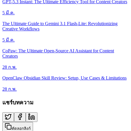
GPT-5.3 Instant: The Ultimate Efficiency Tool for Content Creators
5 มี.ค.
The Ultimate Guide to Gemini 3.1 Flash-Lite: Revolutionizing
Creative Workflows
5 มี.ค.
CoPaw: The Ultimate Open-Source AI Assistant for Content
Creators
28 ก.พ.
OpenClaw Obsidian Skill Review: Setup, Use Cases & Limitations
28 ก.พ.
แชร์บทความ
คัดลอกลิงก์