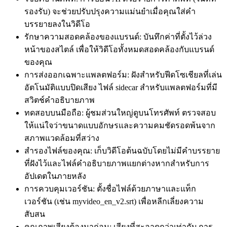
รองรับ) จะช่วยปรับปรุงความแม่นยำเมื่อคุณใส่คำ
บรรยายลงในวิดีโอ
รักษาความสอดคล้องของแบรนด์: บันทึกค่าที่ตั้งไว้ล่วง
หน้าของสไตล์ เพื่อให้วิดีโอทั้งหมดสอดคล้องกับแบรนด์
ของคุณ
การส่งออกเฉพาะแพลตฟอร์ม: ฝังสำหรับฟีดโซเชียลที่เล่น
อัตโนมัติแบบปิดเสียง ไฟล์ sidecar สำหรับแพลตฟอร์มที่มี
สวิตช์คำอธิบายภาพ
ทดสอบบนมือถือ: ผู้ชมส่วนใหญ่ดูบนโทรศัพท์ ตรวจสอบ
ให้แน่ใจว่าขนาดแบบอักษรและความคมชัดรอดพ้นจาก
สภาพแวดล้อมที่สว่าง
สำรองไฟล์ของคุณ: เก็บวิดีโอต้นฉบับโดยไม่มีคำบรรยาย
ที่ฝังไว้และไฟล์คำอธิบายภาพแยกต่างหากสำหรับการ
อัปเดตในภายหลัง
การควบคุมเวอร์ชัน: ตั้งชื่อไฟล์ด้วยภาษาและแท็ก
เวอร์ชัน (เช่น myvideo_en_v2.srt) เพื่อหลีกเลี่ยงความ
สับสน
คุณภาพเสียงต้องมาก่อน: เสียงที่สะอาดกว่าเท่ากับ การ