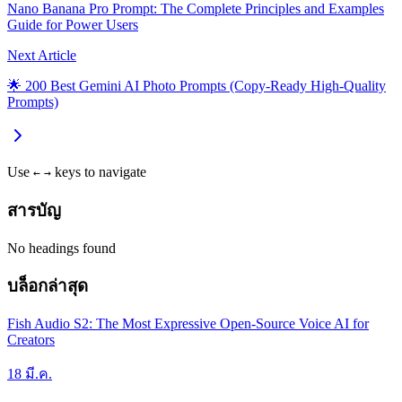
Nano Banana Pro Prompt: The Complete Principles and Examples
Guide for Power Users
Next Article
🌟 200 Best Gemini AI Photo Prompts (Copy-Ready High-Quality
Prompts)
Use
keys to navigate
←
→
สารบัญ
No headings found
บล็อกล่าสุด
Fish Audio S2: The Most Expressive Open-Source Voice AI for
Creators
18 มี.ค.