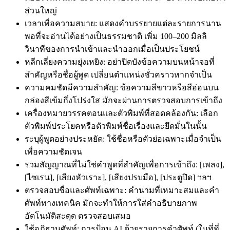
ส่วนใหญ่
เวลาเพื่อความสบาย: แสดงคำบรรยายแต่ละรายการนาน
พอที่จะอ่านได้อย่างเป็นธรรมชาติ เพิ่ม 100–200 มิลลิ
วินาทีของการนำเข้าและนำออกเมื่อเป็นประโยชน์
หลีกเลี่ยงความยุ่งเหยิง: อย่าปิดบังข้อความบนหน้าจอที่
สำคัญหรือชื่อผู้พูด เปลี่ยนตำแหน่งชั่วคราวหากจำเป็น
ความคมชัดมีความสำคัญ: ข้อความสีขาวหรือสีอ่อนบน
กล่องสีเข้มกึ่งโปร่งใส มักจะผ่านการตรวจสอบการเข้าถึง
เครื่องหมายวรรคตอนและตัวพิมพ์ที่สอดคล้องกัน: เลือก
ตัวพิมพ์ประโยคหรือตัวพิมพ์ชื่อเรื่องและยึดมั่นในนั้น
ระบุผู้พูดอย่างประหยัด: ใช้ชื่อหรือตัวย่อเฉพาะเมื่อจำเป็น
เพื่อความชัดเจน
รวมสัญญาณที่ไม่ใช่คำพูดที่สำคัญเพื่อการเข้าถึง: [เพลง],
[ไซเรน], [เสียงหัวเราะ], [เสียงปรบมือ], [ประตูปิด] ฯลฯ
ตรวจสอบชื่อและศัพท์เฉพาะ: คำนามที่เหมาะสมและคำ
ศัพท์ทางเทคนิค มักจะทำให้การใส่คำอธิบายภาพ
อัตโนมัติสะดุด ตรวจสอบเสมอ
ใช้อภิธานศัพท์: การป้อน AI ด้วยรายการคำศัพท์ (ในที่ที่