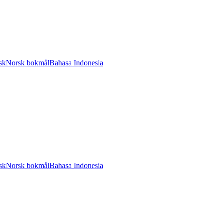
sk
Norsk bokmål
Bahasa Indonesia
sk
Norsk bokmål
Bahasa Indonesia