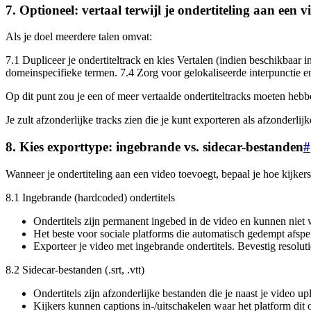
7. Optioneel: vertaal terwijl je ondertiteling aan een v
Als je doel meerdere talen omvat:
7.1 Dupliceer je ondertiteltrack en kies Vertalen (indien beschikbaar 
domeinspecifieke termen. 7.4 Zorg voor gelokaliseerde interpunctie en
Op dit punt zou je een of meer vertaalde ondertiteltracks moeten hebbe
Je zult afzonderlijke tracks zien die je kunt exporteren als afzonderl
8. Kies exporttype: ingebrande vs. sidecar-bestanden
#
Wanneer je ondertiteling aan een video toevoegt, bepaal je hoe kijkers
8.1 Ingebrande (hardcoded) ondertitels
Ondertitels zijn permanent ingebed in de video en kunnen niet
Het beste voor sociale platforms die automatisch gedempt afspe
Exporteer je video met ingebrande ondertitels. Bevestig resoluti
8.2 Sidecar-bestanden (.srt, .vtt)
Ondertitels zijn afzonderlijke bestanden die je naast je video up
Kijkers kunnen captions in-/uitschakelen waar het platform dit 