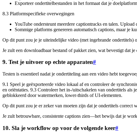
Exporteer ondertitelbestanden in het formaat dat je doelplatform 
8.3 Platformspecifieke overwegingen
YouTube ondersteunt meerdere captiontracks en talen. Upload de
Sommige platforms genereren automatisch captions, maar je kun
Op dit punt zou je je uiteindelijke video (met ingebrande ondertitels)
Je zult een downloadbaar bestand of pakket zien, wat bevestigt dat je 
9. Test je uitvoer op echte apparaten
#
Testen is essentieel nadat je ondertiteling aan een video hebt toegevoe
9.1 Speel je geëxporteerde video lokaal af en controleer de synchronis
en oriëntaties. 9.3 Controleer het in-/uitschakelen van ondertitels als
geblokkeerd door watermerken, lower-thirds of UI-elementen.
Op dit punt zou je er zeker van moeten zijn dat je ondertitels corre
Je zult betrouwbare, consistente captions zien—het bewijs dat je work
10. Sla je workflow op voor de volgende keer
#