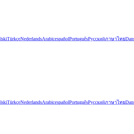
lski
Türkçe
Nederlands
Arabic
español
Português
Русский
ภาษาไทย
Dan
lski
Türkçe
Nederlands
Arabic
español
Português
Русский
ภาษาไทย
Dan