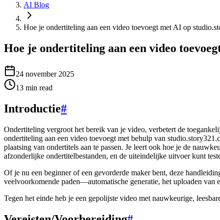
AI Blog
Hoe je ondertiteling aan een video toevoegt met AI op studio.
Hoe je ondertiteling aan een video toevoeg
24 november 2025
13
min read
Introductie
#
Ondertiteling vergroot het bereik van je video, verbetert de toegankeli
ondertiteling aan een video toevoegt met behulp van studio.story321.co
plaatsing van ondertitels aan te passen. Je leert ook hoe je de nauwk
afzonderlijke ondertitelbestanden, en de uiteindelijke uitvoer kunt test
Of je nu een beginner of een gevorderde maker bent, deze handleiding 
veelvoorkomende paden—automatische generatie, het uploaden van een 
Tegen het einde heb je een gepolijste video met nauwkeurige, leesba
Vereisten/Voorbereiding
#