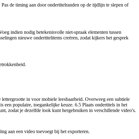
Pas de timing aan door ondertitelranden op de tijdlijn te slepen of
eg indien nodig betekenisvolle niet-spraak elementen tussen
sselingen nieuwe ondertitelitems creëren, zodat kijkers het gesprek
betrokkenheid.
l de lettergrootte in voor mobiele leesbaarheid. Overweeg een subtiele
s een populaire, toegankelijke keuze. 6.5 Plaats ondertitels in het
eunt, zodat je dezelfde look kunt hergebruiken in verschillende video's.
ling aan een video toevoegt bij het exporteren.