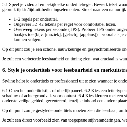
5.1 Speel je video af en bekijk elke ondertitelregel. Bewerk tekst waa
gebruik tijd-in/tijd-uit-bedieningselementen. Streef naar een natuurlijk
1–2 regels per ondertitel.
Ongeveer 32–42 tekens per regel voor comfortabel lezen.
Overweeg tekens per seconde (TPS). Probeer TPS onder ongevee
haakjes toe (bijv. [muziek], [gelach], [applaus])—vooral als je 
kunnen volgen.
Op dit punt zou je een schone, nauwkeurige en gesynchroniseerde ond
Je zult een verbeterde leesbaarheid en timing zien, wat cruciaal is wa
6. Style je ondertitels voor leesbaarheid en merkuitstr
Styling helpt je ondertitels er professioneel uit te zien wanneer je ond
6.1 Open het ondertitelstijl- of uiterlijkpaneel. 6.2 Kies een lettertype
schaduw of achtergrondvak voor contrast. 6.4 Kies kleuren met een ster
onderste veilige gebied, gecentreerd, tenzij je inhoud een andere plaats
Op dit punt zou je gestylede ondertitels moeten zien die leesbaar, on-b
Je zult een direct voorbeeld zien van toegepaste stijlveranderingen, wa