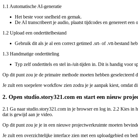
1.1 Automatische AI-generatie
Het beste voor snelheid en gemak.
De AI transcribeert je audio, plaatst tijdcodes en genereert een 
1.2 Upload een ondertitelbestand
Gebruik dit als je al een correct getimed .srt- of .vtt-bestand he
1.3 Handmatige ondertiteling
Typ zelf ondertitels en stel in-/uit-tijden in. Dit is handig voor 
Op dit punt zou je de primaire methode moeten hebben geselecteerd di
Je zult een soepelere workflow zien zodra je je aanpak kiest, omdat d
2. Open studio.story321.com en start een nieuw proje
2.1 Ga naar studio.story321.com in je browser en log in. 2.2 Kies in h
dat is gewijd aan je video.
Op dit punt zou je je in een nieuwe projectwerkruimte moeten bevinde
Je zult een overzichtelijke interface zien met een uploadgebied en be