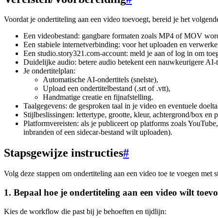
Voordat je ondertiteling aan een video toevoegt, bereid je het volgend
Een videobestand: gangbare formaten zoals MP4 of MOV word
Een stabiele internetverbinding: voor het uploaden en verwerke
Een studio.story321.com-account: meld je aan of log in om toega
Duidelijke audio: betere audio betekent een nauwkeurigere AI-tr
Je ondertitelplan:
Automatische AI-ondertitels (snelste),
Upload een ondertitelbestand (.srt of .vtt),
Handmatige creatie en fijnafstelling.
Taalgegevens: de gesproken taal in je video en eventuele doelta
Stijlbeslissingen: lettertype, grootte, kleur, achtergrond/box en
Platformvereisten: als je publiceert op platforms zoals YouTube,
inbranden of een sidecar-bestand wilt uploaden).
Stapsgewijze instructies
#
Volg deze stappen om ondertiteling aan een video toe te voegen met s
1. Bepaal hoe je ondertiteling aan een video wilt toev
Kies de workflow die past bij je behoeften en tijdlijn: