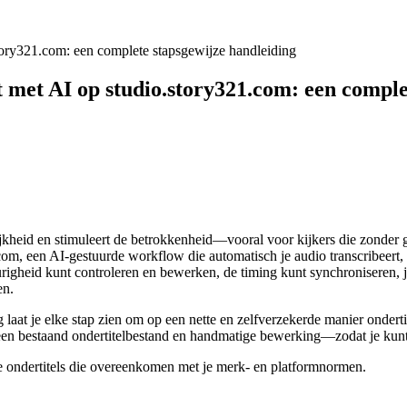
story321.com: een complete stapsgewijze handleiding
t met AI op studio.story321.com: een comple
jkheid en stimuleert de betrokkenheid—vooral voor kijkers die zonder gel
m, een AI-gestuurde workflow die automatisch je audio transcribeert, ti
eurigheid kunt controleren en bewerken, de timing kunt synchroniseren, j
en.
laat je elke stap zien om op een nette en zelfverzekerde manier ondert
bestaand ondertitelbestand en handmatige bewerking—zodat je kunt kieze
re ondertitels die overeenkomen met je merk- en platformnormen.