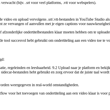
verwacht (bijv. .srt voor veel platforms, .vtt voor webspelers).
 video en upload vervolgens .srt/.vtt-bestanden in YouTube Studio als 
t ze vervangen of aanvullen met je eigen captions voor nauwkeurighei
 of afzonderlijke ondertitelbestanden klaar moeten hebben om te uploade
de tool succesvol hebt gebruikt om ondertiteling aan een video toe te v
gd:
atie, regeleinden en leesbaarheid. 9.2 Upload naar je platform en bekijk
 je sidecar-bestanden hebt gebruikt en zorg ervoor dat de juiste taal wor
ct worden weergegeven in real-world omstandigheden.
flow voor het toevoegen van ondertiteling aan een video klaar is voor p