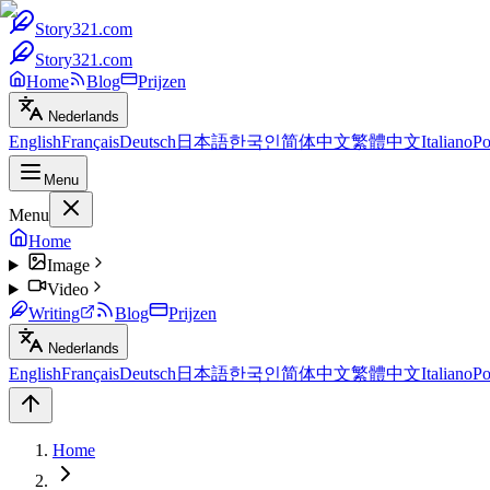
Story321.com
Story321.com
Home
Blog
Prijzen
Nederlands
English
Français
Deutsch
日本語
한국인
简体中文
繁體中文
Italiano
Po
Menu
Menu
Home
Image
Video
Writing
Blog
Prijzen
Nederlands
English
Français
Deutsch
日本語
한국인
简体中文
繁體中文
Italiano
Po
Home