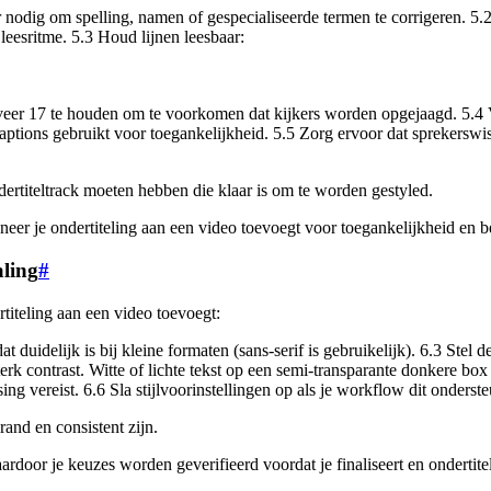
r nodig om spelling, namen of gespecialiseerde termen te corrigeren. 5.2 
 leesritme. 5.3 Houd lijnen leesbaar:
r 17 te houden om te voorkomen dat kijkers worden opgejaagd. 5.4 Vo
captions gebruikt voor toegankelijkheid. 5.5 Zorg ervoor dat sprekerswi
ertiteltrack moeten hebben die klaar is om te worden gestyled.
nneer je ondertiteling aan een video toevoegt voor toegankelijkheid en 
aling
#
ertiteling aan een video toevoegt:
 dat duidelijk is bij kleine formaten (sans-serif is gebruikelijk). 6.3 Ste
k contrast. Witte of lichte tekst op een semi-transparante donkere box i
ing vereist. 6.6 Sla stijlvoorinstellingen op als je workflow dit onderst
rand en consistent zijn.
ardoor je keuzes worden geverifieerd voordat je finaliseert en ondertite