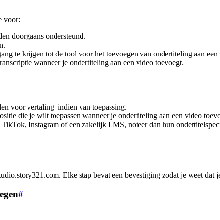
e voor:
en doorgaans ondersteund.
n.
ng te krijgen tot de tool voor het toevoegen van ondertiteling aan een
anscriptie wanneer je ondertiteling aan een video toevoegt.
len voor vertaling, indien van toepassing.
 positie die je wilt toepassen wanneer je ondertiteling aan een video toev
 TikTok, Instagram of een zakelijk LMS, noteer dan hun ondertitelspecific
tudio.story321.com. Elke stap bevat een bevestiging zodat je weet dat 
oegen
#