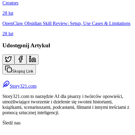
Creators
28 lut
OpenClaw Obsidian Skill Review: Setup, Use Cases & Limitations
28 lut
Udostępnij Artykuł
Skopiuj Link
Story321.com
Story321.com to narzędzie AI dla pisarzy i twórców opowieści,
umożliwiające tworzenie i dzielenie się swoimi historiami,
książkami, scenariuszami, podcastami, filmami i innymi treściami z
pomocą sztucznej inteligencji.
Śledź nas