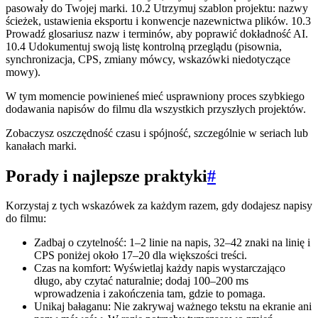
pasowały do Twojej marki. 10.2 Utrzymuj szablon projektu: nazwy
ścieżek, ustawienia eksportu i konwencje nazewnictwa plików. 10.3
Prowadź glosariusz nazw i terminów, aby poprawić dokładność AI.
10.4 Udokumentuj swoją listę kontrolną przeglądu (pisownia,
synchronizacja, CPS, zmiany mówcy, wskazówki niedotyczące
mowy).
W tym momencie powinieneś mieć usprawniony proces szybkiego
dodawania napisów do filmu dla wszystkich przyszłych projektów.
Zobaczysz oszczędność czasu i spójność, szczególnie w seriach lub
kanałach marki.
Porady i najlepsze praktyki
#
Korzystaj z tych wskazówek za każdym razem, gdy dodajesz napisy
do filmu:
Zadbaj o czytelność: 1–2 linie na napis, 32–42 znaki na linię i
CPS poniżej około 17–20 dla większości treści.
Czas na komfort: Wyświetlaj każdy napis wystarczająco
długo, aby czytać naturalnie; dodaj 100–200 ms
wprowadzenia i zakończenia tam, gdzie to pomaga.
Unikaj bałaganu: Nie zakrywaj ważnego tekstu na ekranie ani