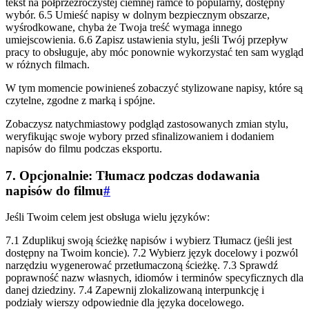
tekst na półprzezroczystej ciemnej ramce to popularny, dostępny
wybór. 6.5 Umieść napisy w dolnym bezpiecznym obszarze,
wyśrodkowane, chyba że Twoja treść wymaga innego
umiejscowienia. 6.6 Zapisz ustawienia stylu, jeśli Twój przepływ
pracy to obsługuje, aby móc ponownie wykorzystać ten sam wygląd
w różnych filmach.
W tym momencie powinieneś zobaczyć stylizowane napisy, które są
czytelne, zgodne z marką i spójne.
Zobaczysz natychmiastowy podgląd zastosowanych zmian stylu,
weryfikując swoje wybory przed sfinalizowaniem i dodaniem
napisów do filmu podczas eksportu.
7. Opcjonalnie: Tłumacz podczas dodawania
napisów do filmu
#
Jeśli Twoim celem jest obsługa wielu języków:
7.1 Zduplikuj swoją ścieżkę napisów i wybierz Tłumacz (jeśli jest
dostępny na Twoim koncie). 7.2 Wybierz język docelowy i pozwól
narzędziu wygenerować przetłumaczoną ścieżkę. 7.3 Sprawdź
poprawność nazw własnych, idiomów i terminów specyficznych dla
danej dziedziny. 7.4 Zapewnij zlokalizowaną interpunkcję i
podziały wierszy odpowiednie dla języka docelowego.