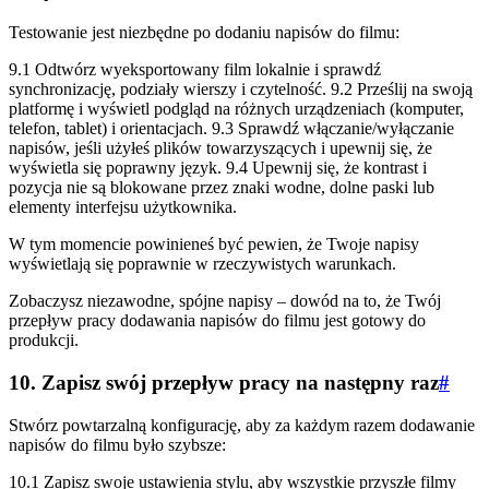
Testowanie jest niezbędne po dodaniu napisów do filmu:
9.1 Odtwórz wyeksportowany film lokalnie i sprawdź
synchronizację, podziały wierszy i czytelność. 9.2 Prześlij na swoją
platformę i wyświetl podgląd na różnych urządzeniach (komputer,
telefon, tablet) i orientacjach. 9.3 Sprawdź włączanie/wyłączanie
napisów, jeśli użyłeś plików towarzyszących i upewnij się, że
wyświetla się poprawny język. 9.4 Upewnij się, że kontrast i
pozycja nie są blokowane przez znaki wodne, dolne paski lub
elementy interfejsu użytkownika.
W tym momencie powinieneś być pewien, że Twoje napisy
wyświetlają się poprawnie w rzeczywistych warunkach.
Zobaczysz niezawodne, spójne napisy – dowód na to, że Twój
przepływ pracy dodawania napisów do filmu jest gotowy do
produkcji.
10. Zapisz swój przepływ pracy na następny raz
#
Stwórz powtarzalną konfigurację, aby za każdym razem dodawanie
napisów do filmu było szybsze:
10.1 Zapisz swoje ustawienia stylu, aby wszystkie przyszłe filmy