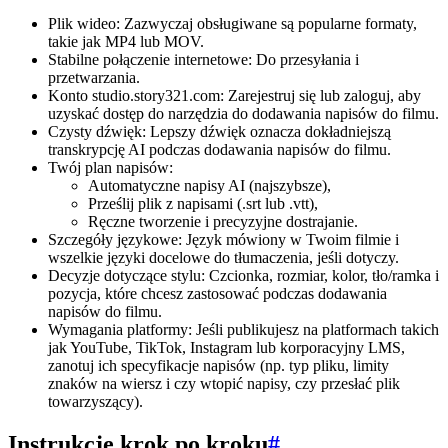
Plik wideo: Zazwyczaj obsługiwane są popularne formaty,
takie jak MP4 lub MOV.
Stabilne połączenie internetowe: Do przesyłania i
przetwarzania.
Konto studio.story321.com: Zarejestruj się lub zaloguj, aby
uzyskać dostęp do narzędzia do dodawania napisów do filmu.
Czysty dźwięk: Lepszy dźwięk oznacza dokładniejszą
transkrypcję AI podczas dodawania napisów do filmu.
Twój plan napisów:
Automatyczne napisy AI (najszybsze),
Prześlij plik z napisami (.srt lub .vtt),
Ręczne tworzenie i precyzyjne dostrajanie.
Szczegóły językowe: Język mówiony w Twoim filmie i
wszelkie języki docelowe do tłumaczenia, jeśli dotyczy.
Decyzje dotyczące stylu: Czcionka, rozmiar, kolor, tło/ramka i
pozycja, które chcesz zastosować podczas dodawania
napisów do filmu.
Wymagania platformy: Jeśli publikujesz na platformach takich
jak YouTube, TikTok, Instagram lub korporacyjny LMS,
zanotuj ich specyfikacje napisów (np. typ pliku, limity
znaków na wiersz i czy wtopić napisy, czy przesłać plik
towarzyszący).
Instrukcje krok po kroku
#