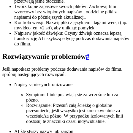
przetrwają jasne otoczenie.
Twórz kopie zapasowe swoich plików: Zachowaj film
wzorcowy bez wtopionych napisów i oddzielne pliki z
napisami do późniejszych aktualizacji.
Kontrola wersji: Nazwij pliki z językiem i tagami wersji (np.
myvideo_en_v2.srt), aby uniknąć pomyłek.
Najpierw jakość dźwięku: Czysty dźwięk oznacza lepszą
transkrypcję AI i szybszą edycję podczas dodawania napisów
do filmu.
Rozwiązywanie problemów
#
Jeśli napotkasz problemy podczas dodawania napisów do filmu,
spróbuj następujących rozwiązań:
Napisy są niesynchronizowane
Symptom: Linie pojawiają się za wcześnie lub za
późno.
Rozwiązanie: Przesuń całą ścieżkę o globalne
przesunięcie, jeśli wszystko jest konsekwentnie za
wcześnie/za późno. W przypadku izolowanych linii
dostosuj te znaczniki czasu indywidualnie.
AI źle słyszy nazwy lub żargon