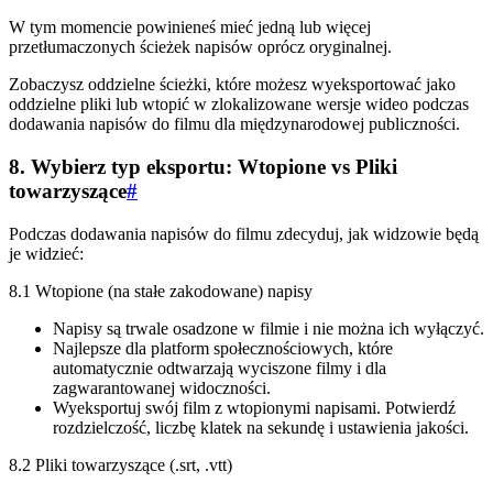
W tym momencie powinieneś mieć jedną lub więcej
przetłumaczonych ścieżek napisów oprócz oryginalnej.
Zobaczysz oddzielne ścieżki, które możesz wyeksportować jako
oddzielne pliki lub wtopić w zlokalizowane wersje wideo podczas
dodawania napisów do filmu dla międzynarodowej publiczności.
8. Wybierz typ eksportu: Wtopione vs Pliki
towarzyszące
#
Podczas dodawania napisów do filmu zdecyduj, jak widzowie będą
je widzieć:
8.1 Wtopione (na stałe zakodowane) napisy
Napisy są trwale osadzone w filmie i nie można ich wyłączyć.
Najlepsze dla platform społecznościowych, które
automatycznie odtwarzają wyciszone filmy i dla
zagwarantowanej widoczności.
Wyeksportuj swój film z wtopionymi napisami. Potwierdź
rozdzielczość, liczbę klatek na sekundę i ustawienia jakości.
8.2 Pliki towarzyszące (.srt, .vtt)