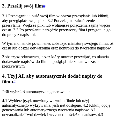
3. Prześlij swój film
#
3.1 Przeciągnij i upuść swój film w obszar przesyłania lub kliknij,
aby przeglądać swoje pliki. 3.2 Poczekaj na zakończenie
przesyłania. Większe pliki lub wolniejsze połączenia zajmą więcej
czasu. 3.3 Po przesłaniu narzędzie przetworzy film i przygotuje go
do pracy z napisami.
W tym momencie powinieneś zobaczyć miniaturę swojego filmu, oś
czasu lub obszar odtwarzania oraz kontrolki do tworzenia napisów.
Zobaczysz odtwarzacz, przez który możesz przewijać, co ułatwia
dodawanie napisów do filmu i podglądanie zmian w czasie
rzeczywistym.
4. Użyj AI, aby automatycznie dodać napisy do
filmu
#
Jeśli wybrałeś automatyczne generowanie:
4.1 Wybierz język mówiony w swoim filmie lub użyj
automatycznego wykrywania, jeśli jest dostępne. 4.2 Kliknij opcję
generowania lub automatycznego tworzenia napisów. AI
przeanalizuje Twój dźwięk i wygeneruje ścieżkę napisów. 4.3