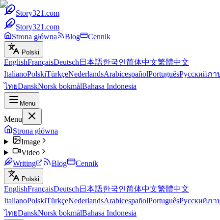
Story321.com
Story321.com
Strona główna
Blog
Cennik
Polski
English
Français
Deutsch
日本語
한국인
简体中文
繁體中文
Italiano
Polski
Türkçe
Nederlands
Arabic
español
Português
Русский
ภา
ไทย
Dansk
Norsk bokmål
Bahasa Indonesia
Menu
Menu
Strona główna
Image
Video
Writing
Blog
Cennik
Polski
English
Français
Deutsch
日本語
한국인
简体中文
繁體中文
Italiano
Polski
Türkçe
Nederlands
Arabic
español
Português
Русский
ภา
ไทย
Dansk
Norsk bokmål
Bahasa Indonesia