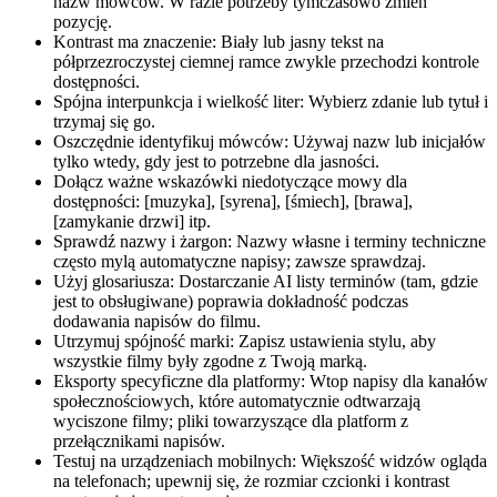
nazw mówców. W razie potrzeby tymczasowo zmień
pozycję.
Kontrast ma znaczenie: Biały lub jasny tekst na
półprzezroczystej ciemnej ramce zwykle przechodzi kontrole
dostępności.
Spójna interpunkcja i wielkość liter: Wybierz zdanie lub tytuł i
trzymaj się go.
Oszczędnie identyfikuj mówców: Używaj nazw lub inicjałów
tylko wtedy, gdy jest to potrzebne dla jasności.
Dołącz ważne wskazówki niedotyczące mowy dla
dostępności: [muzyka], [syrena], [śmiech], [brawa],
[zamykanie drzwi] itp.
Sprawdź nazwy i żargon: Nazwy własne i terminy techniczne
często mylą automatyczne napisy; zawsze sprawdzaj.
Użyj glosariusza: Dostarczanie AI listy terminów (tam, gdzie
jest to obsługiwane) poprawia dokładność podczas
dodawania napisów do filmu.
Utrzymuj spójność marki: Zapisz ustawienia stylu, aby
wszystkie filmy były zgodne z Twoją marką.
Eksporty specyficzne dla platformy: Wtop napisy dla kanałów
społecznościowych, które automatycznie odtwarzają
wyciszone filmy; pliki towarzyszące dla platform z
przełącznikami napisów.
Testuj na urządzeniach mobilnych: Większość widzów ogląda
na telefonach; upewnij się, że rozmiar czcionki i kontrast