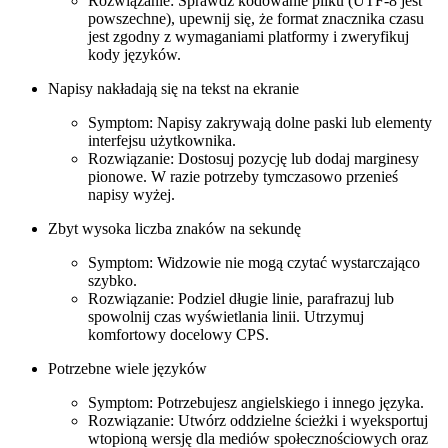
Rozwiązanie: Sprawdź kodowanie pliku (UTF-8 jest
powszechne), upewnij się, że format znacznika czasu
jest zgodny z wymaganiami platformy i zweryfikuj
kody języków.
Napisy nakładają się na tekst na ekranie
Symptom: Napisy zakrywają dolne paski lub elementy
interfejsu użytkownika.
Rozwiązanie: Dostosuj pozycję lub dodaj marginesy
pionowe. W razie potrzeby tymczasowo przenieś
napisy wyżej.
Zbyt wysoka liczba znaków na sekundę
Symptom: Widzowie nie mogą czytać wystarczająco
szybko.
Rozwiązanie: Podziel długie linie, parafrazuj lub
spowolnij czas wyświetlania linii. Utrzymuj
komfortowy docelowy CPS.
Potrzebne wiele języków
Symptom: Potrzebujesz angielskiego i innego języka.
Rozwiązanie: Utwórz oddzielne ścieżki i wyeksportuj
wtopioną wersję dla mediów społecznościowych oraz