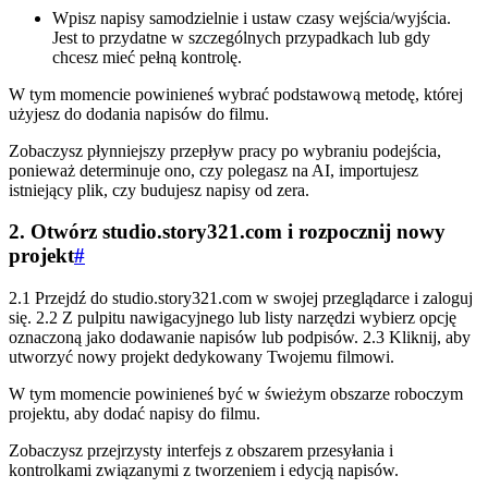
Wpisz napisy samodzielnie i ustaw czasy wejścia/wyjścia.
Jest to przydatne w szczególnych przypadkach lub gdy
chcesz mieć pełną kontrolę.
W tym momencie powinieneś wybrać podstawową metodę, której
użyjesz do dodania napisów do filmu.
Zobaczysz płynniejszy przepływ pracy po wybraniu podejścia,
ponieważ determinuje ono, czy polegasz na AI, importujesz
istniejący plik, czy budujesz napisy od zera.
2. Otwórz studio.story321.com i rozpocznij nowy
projekt
#
2.1 Przejdź do studio.story321.com w swojej przeglądarce i zaloguj
się. 2.2 Z pulpitu nawigacyjnego lub listy narzędzi wybierz opcję
oznaczoną jako dodawanie napisów lub podpisów. 2.3 Kliknij, aby
utworzyć nowy projekt dedykowany Twojemu filmowi.
W tym momencie powinieneś być w świeżym obszarze roboczym
projektu, aby dodać napisy do filmu.
Zobaczysz przejrzysty interfejs z obszarem przesyłania i
kontrolkami związanymi z tworzeniem i edycją napisów.