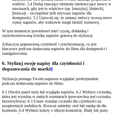
widzów. 5.4 Dodaj znaczące elementy niedotyczące mowy w
nawiasach, gdy jest to właściwe (np. [muzyka], [śmiech],
[brawa]) – szczególnie jeśli używasz napisów dla
dostępności. 5.5 Upewnij się, że zmiany mówcy tworzą nowe
wpisy napisów, aby widzowie mogli śledzić rozmowę.
W tym momencie powinieneś mieć czystą, dokładną i
zsynchronizowaną ścieżkę napisów gotową do stylizacji.
Zobaczysz poprawioną czytelność i synchronizację, co jest
kluczowe podczas dodawania napisów do filmu dla dostępności i
zaangażowania.
6. Stylizuj swoje napisy dla czytelności i
dopasowania do marki
#
Stylizacja pomaga Twoim napisom wyglądać profesjonalnie
podczas dodawania napisów do filmu:
6.1 Otwórz panel stylu lub wyglądu napisów. 6.2 Wybierz czcionkę,
która jest wyraźna w małych rozmiarach (powszechna jest czcionka
bezszeryfowa). 6.3 Ustaw rozmiar czcionki dla czytelności na
urządzeniach mobilnych. Rozważ subtelny cień lub ramkę tła dla
kontrastu. 6.4 Wybierz kolory o silnym kontraście. Biały lub jasny