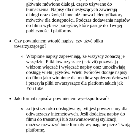
głównie mówione dialogi, często używane do
tłumaczenia. Napisy dla niesłyszących zawierają
dialogi oraz dźwięki inne niż mowa i identyfikatory
mówców dla dostępności. Podczas dodawania napisów
do filmu wybierz podejście, które pasuje do Twojej
publiczności i platformy.
Czy powinienem wtopić napisy, czy użyć pliku
towarzyszącego?
Wtopione napisy zapewniają, że wszyscy zobaczą je
wszędzie. Pliki towarzyszące (.srt/.vtt) pozwalają
widzom włączać i wyłączać napisy oraz umożliwiają
obsługę wielu języków. Wielu twórców dodaje napisy
do filmu jako wtopione dla mediów społecznościowych
i przesyła pliki towarzyszące dla platform takich jak
YouTube.
Jaki format napisów powinienem wyeksportować?
.srt jest szeroko obsługiwany; .vtt jest powszechny dla
odtwarzaczy internetowych. Jeśli dodajesz napisy do
filmu do transmisji lub zaawansowanej stylizacji,
możesz rozważyć inne formaty wymagane przez Twoją
platformę.