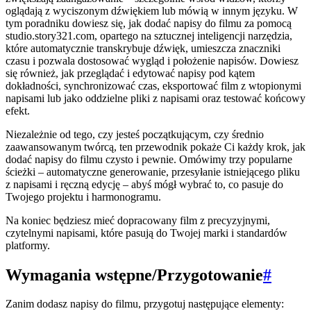
oglądają z wyciszonym dźwiękiem lub mówią w innym języku. W
tym poradniku dowiesz się, jak dodać napisy do filmu za pomocą
studio.story321.com, opartego na sztucznej inteligencji narzędzia,
które automatycznie transkrybuje dźwięk, umieszcza znaczniki
czasu i pozwala dostosować wygląd i położenie napisów. Dowiesz
się również, jak przeglądać i edytować napisy pod kątem
dokładności, synchronizować czas, eksportować film z wtopionymi
napisami lub jako oddzielne pliki z napisami oraz testować końcowy
efekt.
Niezależnie od tego, czy jesteś początkującym, czy średnio
zaawansowanym twórcą, ten przewodnik pokaże Ci każdy krok, jak
dodać napisy do filmu czysto i pewnie. Omówimy trzy popularne
ścieżki – automatyczne generowanie, przesyłanie istniejącego pliku
z napisami i ręczną edycję – abyś mógł wybrać to, co pasuje do
Twojego projektu i harmonogramu.
Na koniec będziesz mieć dopracowany film z precyzyjnymi,
czytelnymi napisami, które pasują do Twojej marki i standardów
platformy.
Wymagania wstępne/Przygotowanie
#
Zanim dodasz napisy do filmu, przygotuj następujące elementy: