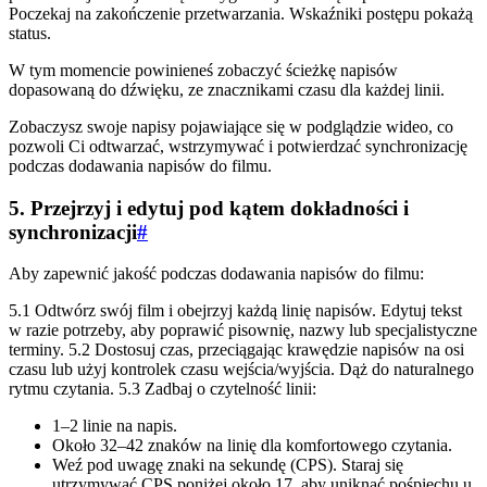
Poczekaj na zakończenie przetwarzania. Wskaźniki postępu pokażą
status.
W tym momencie powinieneś zobaczyć ścieżkę napisów
dopasowaną do dźwięku, ze znacznikami czasu dla każdej linii.
Zobaczysz swoje napisy pojawiające się w podglądzie wideo, co
pozwoli Ci odtwarzać, wstrzymywać i potwierdzać synchronizację
podczas dodawania napisów do filmu.
5. Przejrzyj i edytuj pod kątem dokładności i
synchronizacji
#
Aby zapewnić jakość podczas dodawania napisów do filmu:
5.1 Odtwórz swój film i obejrzyj każdą linię napisów. Edytuj tekst
w razie potrzeby, aby poprawić pisownię, nazwy lub specjalistyczne
terminy. 5.2 Dostosuj czas, przeciągając krawędzie napisów na osi
czasu lub użyj kontrolek czasu wejścia/wyjścia. Dąż do naturalnego
rytmu czytania. 5.3 Zadbaj o czytelność linii:
1–2 linie na napis.
Około 32–42 znaków na linię dla komfortowego czytania.
Weź pod uwagę znaki na sekundę (CPS). Staraj się
utrzymywać CPS poniżej około 17, aby uniknąć pośpiechu u