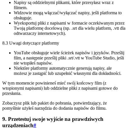
Napisy są oddzielnymi plikami, które przesyłasz wraz z
filmem.
Widzowie mogą włączać/wyłączać napisy, jeśli platforma to
obsługuje.
Wyeksportuj pliki z napisami w formacie oczekiwanym przez
Twoją platformę docelową (np. .srt dla wielu platform, .vtt dla
odtwarzaczy internetowych).
8.3 Uwagi dotyczące platformy
YouTube obsługuje wiele ścieżek napisów i języków. Prześlij
film, a następnie prześlij pliki .srt/.vtt w YouTube Studio, jeśli
nie wtopiłeś napisów.
Niektóre platformy automatycznie generują napisy, ale
możesz je zastąpić lub uzupełnić własnymi dla dokładności.
W tym momencie powinieneś mieć swój końcowy film (z
wtopionymi napisami) lub oddzielne pliki z napisami gotowe do
przesłania.
Zobaczysz plik lub pakiet do pobrania, potwierdzający, że
pomyślnie użyłeś narzędzia do dodania napisów do filmu.
9. Przetestuj swoje wyjście na prawdziwych
urządzeniach
#