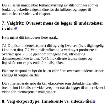
Du vil se en umiddelbar forhåndsvisning av stilendringer som er
brukt, og bekrefte valgene dine før du fullfører og legger til
undertekster i video ved eksport.
7. Valgfritt: Oversett mens du legger til undertekster
i video
#
Hvis målet ditt inkluderer flere språk:
7.1 Dupliser undertekstsporet ditt og velg Oversett (hvis tilgjengelig
i kontoen din). 7.2 Velg målspråket og la verktøyet produsere et
oversatt spor. 7.3 Se gjennom for egennavn, idiomer og
domenespesifikke termer. 7.4 Gi lokaliserte tegnsettinger og
linjeskift som er passende for målspråket.
På dette tidspunktet bør du ha ett eller flere oversatte undertekstspor
i tillegg til originalen din.
Du vil se separate spor du kan eksportere som distinkte filer eller
brenne inn i lokaliserte videoversjoner når du legger til undertekster i
video for internasjonale målgrupper.
8. Velg eksporttype: Innebrente vs. sidecar-filer
#