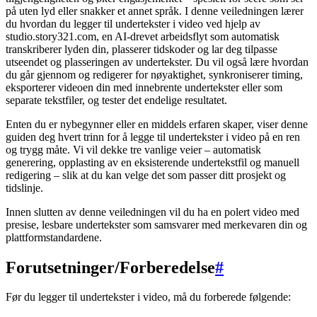
på uten lyd eller snakker et annet språk. I denne veiledningen lærer
du hvordan du legger til undertekster i video ved hjelp av
studio.story321.com, en AI-drevet arbeidsflyt som automatisk
transkriberer lyden din, plasserer tidskoder og lar deg tilpasse
utseendet og plasseringen av undertekster. Du vil også lære hvordan
du går gjennom og redigerer for nøyaktighet, synkroniserer timing,
eksporterer videoen din med innebrente undertekster eller som
separate tekstfiler, og tester det endelige resultatet.
Enten du er nybegynner eller en middels erfaren skaper, viser denne
guiden deg hvert trinn for å legge til undertekster i video på en ren
og trygg måte. Vi vil dekke tre vanlige veier – automatisk
generering, opplasting av en eksisterende undertekstfil og manuell
redigering – slik at du kan velge det som passer ditt prosjekt og
tidslinje.
Innen slutten av denne veiledningen vil du ha en polert video med
presise, lesbare undertekster som samsvarer med merkevaren din og
plattformstandardene.
Forutsetninger/Forberedelse
#
Før du legger til undertekster i video, må du forberede følgende: