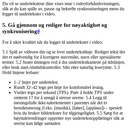
Du vil se undertekstene dine vises inne i videoforhåndsvisningen,
slik at du kan spille av, pause og bekrefte synkroniseringen mens du
legger til undertekster i video.
5. Gå gjennom og rediger for nøyaktighet og
synkronisering
#
For å sikre kvalitet når du legger til undertekster i video:
5.1 Spill av videoen din og se hver undertekstlinje. Rediger tekst der
det er nødvendig for å korrigere stavemåte, navn eller spesialiserte
termer. 5.2 Juster timingen ved å dra undertekstkantene på tidslinjen,
eller bruk start-/sluttidskontroller. Sikt etter naturlig leserytme. 5.3
Hold linjene lesbare:
1–2 linjer per undertekst.
Rundt 32–42 tegn per linje for komfortabel lesing.
Vurder tegn per sekund (TPS). Prøv å holde TPS under
omtrent 17 for å unngå å stresse seerne. 5.4 Legg til
meningsfulle ikke-taleelementer i parentes når det er
hensiktsmessig (f.eks. [musikk], [latter], [applaus]) – spesielt
hvis du bruker bildetekster for tilgjengelighet. 5.5 Sørg for at
høyttalerendringer oppretter nye undertekstoppføringer slik at
seerne kan følge samtalen.