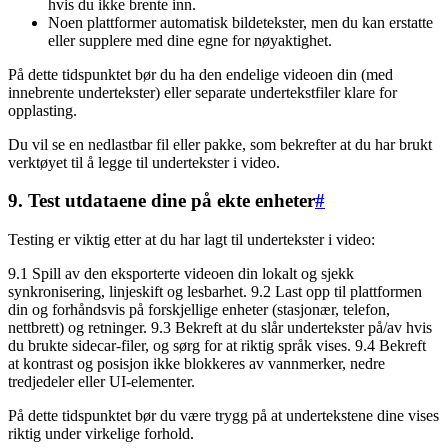
hvis du ikke brente inn.
Noen plattformer automatisk bildetekster, men du kan erstatte
eller supplere med dine egne for nøyaktighet.
På dette tidspunktet bør du ha den endelige videoen din (med
innebrente undertekster) eller separate undertekstfiler klare for
opplasting.
Du vil se en nedlastbar fil eller pakke, som bekrefter at du har brukt
verktøyet til å legge til undertekster i video.
9. Test utdataene dine på ekte enheter
#
Testing er viktig etter at du har lagt til undertekster i video:
9.1 Spill av den eksporterte videoen din lokalt og sjekk
synkronisering, linjeskift og lesbarhet. 9.2 Last opp til plattformen
din og forhåndsvis på forskjellige enheter (stasjonær, telefon,
nettbrett) og retninger. 9.3 Bekreft at du slår undertekster på/av hvis
du brukte sidecar-filer, og sørg for at riktig språk vises. 9.4 Bekreft
at kontrast og posisjon ikke blokkeres av vannmerker, nedre
tredjedeler eller UI-elementer.
På dette tidspunktet bør du være trygg på at undertekstene dine vises
riktig under virkelige forhold.