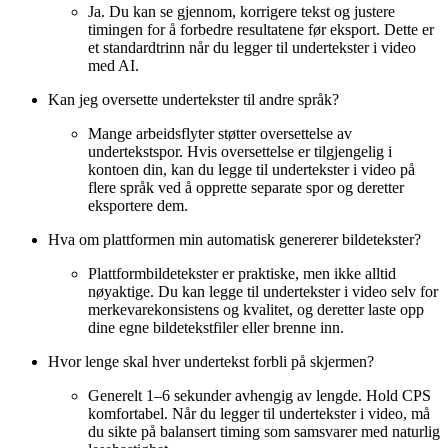
Ja. Du kan se gjennom, korrigere tekst og justere
timingen for å forbedre resultatene før eksport. Dette er
et standardtrinn når du legger til undertekster i video
med AI.
Kan jeg oversette undertekster til andre språk?
Mange arbeidsflyter støtter oversettelse av
undertekstspor. Hvis oversettelse er tilgjengelig i
kontoen din, kan du legge til undertekster i video på
flere språk ved å opprette separate spor og deretter
eksportere dem.
Hva om plattformen min automatisk genererer bildetekster?
Plattformbildetekster er praktiske, men ikke alltid
nøyaktige. Du kan legge til undertekster i video selv for
merkevarekonsistens og kvalitet, og deretter laste opp
dine egne bildetekstfiler eller brenne inn.
Hvor lenge skal hver undertekst forbli på skjermen?
Generelt 1–6 sekunder avhengig av lengde. Hold CPS
komfortabel. Når du legger til undertekster i video, må
du sikte på balansert timing som samsvarer med naturlig