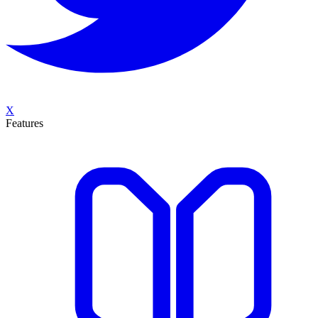
X
Features