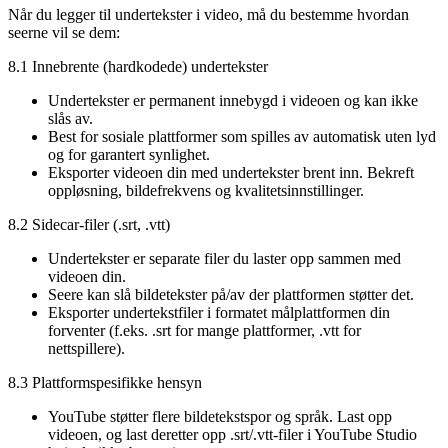
Når du legger til undertekster i video, må du bestemme hvordan
seerne vil se dem:
8.1 Innebrente (hardkodede) undertekster
Undertekster er permanent innebygd i videoen og kan ikke
slås av.
Best for sosiale plattformer som spilles av automatisk uten lyd
og for garantert synlighet.
Eksporter videoen din med undertekster brent inn. Bekreft
oppløsning, bildefrekvens og kvalitetsinnstillinger.
8.2 Sidecar-filer (.srt, .vtt)
Undertekster er separate filer du laster opp sammen med
videoen din.
Seere kan slå bildetekster på/av der plattformen støtter det.
Eksporter undertekstfiler i formatet målplattformen din
forventer (f.eks. .srt for mange plattformer, .vtt for
nettspillere).
8.3 Plattformspesifikke hensyn
YouTube støtter flere bildetekstspor og språk. Last opp
videoen, og last deretter opp .srt/.vtt-filer i YouTube Studio