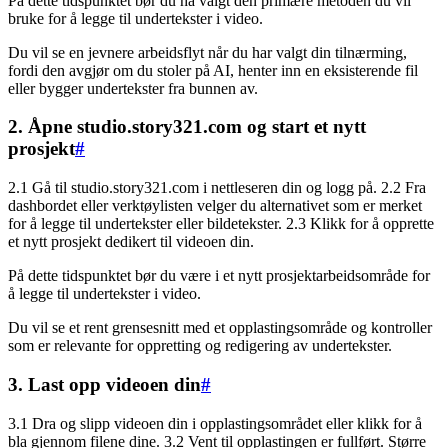
På dette tidspunktet bør du ha valgt den primære metoden du vil
bruke for å legge til undertekster i video.
Du vil se en jevnere arbeidsflyt når du har valgt din tilnærming,
fordi den avgjør om du stoler på AI, henter inn en eksisterende fil
eller bygger undertekster fra bunnen av.
2. Åpne studio.story321.com og start et nytt
prosjekt
#
2.1 Gå til studio.story321.com i nettleseren din og logg på. 2.2 Fra
dashbordet eller verktøylisten velger du alternativet som er merket
for å legge til undertekster eller bildetekster. 2.3 Klikk for å opprette
et nytt prosjekt dedikert til videoen din.
På dette tidspunktet bør du være i et nytt prosjektarbeidsområde for
å legge til undertekster i video.
Du vil se et rent grensesnitt med et opplastingsområde og kontroller
som er relevante for oppretting og redigering av undertekster.
3. Last opp videoen din
#
3.1 Dra og slipp videoen din i opplastingsområdet eller klikk for å
bla gjennom filene dine. 3.2 Vent til opplastingen er fullført. Større