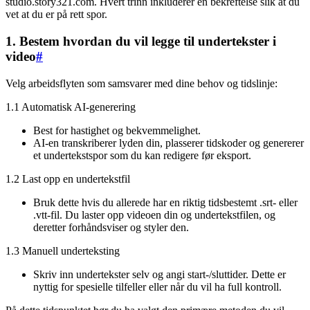
studio.story321.com. Hvert trinn inkluderer en bekreftelse slik at du
vet at du er på rett spor.
1. Bestem hvordan du vil legge til undertekster i
video
#
Velg arbeidsflyten som samsvarer med dine behov og tidslinje:
1.1 Automatisk AI-generering
Best for hastighet og bekvemmelighet.
AI-en transkriberer lyden din, plasserer tidskoder og genererer
et undertekstspor som du kan redigere før eksport.
1.2 Last opp en undertekstfil
Bruk dette hvis du allerede har en riktig tidsbestemt .srt- eller
.vtt-fil. Du laster opp videoen din og undertekstfilen, og
deretter forhåndsviser og styler den.
1.3 Manuell underteksting
Skriv inn undertekster selv og angi start-/sluttider. Dette er
nyttig for spesielle tilfeller eller når du vil ha full kontroll.