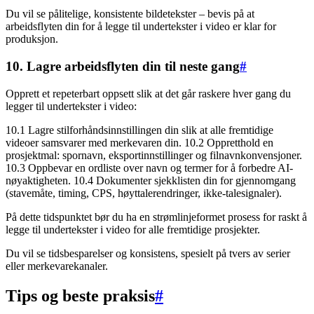
Du vil se pålitelige, konsistente bildetekster – bevis på at
arbeidsflyten din for å legge til undertekster i video er klar for
produksjon.
10. Lagre arbeidsflyten din til neste gang
#
Opprett et repeterbart oppsett slik at det går raskere hver gang du
legger til undertekster i video:
10.1 Lagre stilforhåndsinnstillingen din slik at alle fremtidige
videoer samsvarer med merkevaren din. 10.2 Oppretthold en
prosjektmal: spornavn, eksportinnstillinger og filnavnkonvensjoner.
10.3 Oppbevar en ordliste over navn og termer for å forbedre AI-
nøyaktigheten. 10.4 Dokumenter sjekklisten din for gjennomgang
(stavemåte, timing, CPS, høyttalerendringer, ikke-talesignaler).
På dette tidspunktet bør du ha en strømlinjeformet prosess for raskt å
legge til undertekster i video for alle fremtidige prosjekter.
Du vil se tidsbesparelser og konsistens, spesielt på tvers av serier
eller merkevarekanaler.
Tips og beste praksis
#