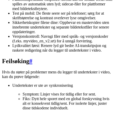
spilles av automatisk uten lyd; sidecar-filer for plattformer
med bildetekstbrytere.
Test på mobil: De fleste seere ser på telefoner; sørg for at
skriftstørrelse og kontrast overlever lyse omgivelser.
Sikkerhetskopier filene dine: Oppbevar en mastervideo uten
innebrente undertekster og separate bildetekstfiler for senere
oppdateringer.
Versjonskontroll: Navngi filer med språk- og versjonskoder
(f.eks. myvideo_en_v2.srt) for å unngå forvirring.
Lydkvalitet først: Renere lyd gir bedre AI-transkripsjon og
raskere redigering når du legger til undertekster i video.
Feilsøking
#
Hvis du støter på problemer mens du legger til undertekster i video,
kan du prøve følgende:
Undertekster er ute av synkronisering
Symptom: Linjer vises for tidlig eller for sent.
Fiks: Dytt hele sporet med en global forskyvning hvis
alt er konsekvent tidlig/sent. For isolerte linjer, juster
disse tidskodene individuelt.