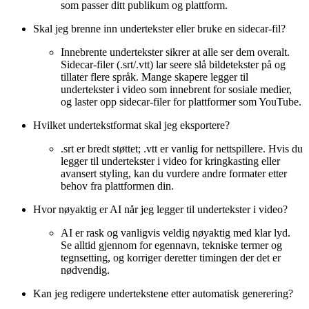
som passer ditt publikum og plattform.
Skal jeg brenne inn undertekster eller bruke en sidecar-fil?
Innebrente undertekster sikrer at alle ser dem overalt.
Sidecar-filer (.srt/.vtt) lar seere slå bildetekster på og
tillater flere språk. Mange skapere legger til
undertekster i video som innebrent for sosiale medier,
og laster opp sidecar-filer for plattformer som YouTube.
Hvilket undertekstformat skal jeg eksportere?
.srt er bredt støttet; .vtt er vanlig for nettspillere. Hvis du
legger til undertekster i video for kringkasting eller
avansert styling, kan du vurdere andre formater etter
behov fra plattformen din.
Hvor nøyaktig er AI når jeg legger til undertekster i video?
AI er rask og vanligvis veldig nøyaktig med klar lyd.
Se alltid gjennom for egennavn, tekniske termer og
tegnsetting, og korriger deretter timingen der det er
nødvendig.
Kan jeg redigere undertekstene etter automatisk generering?