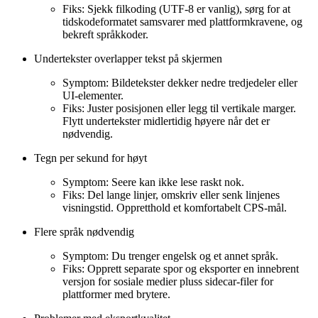
Fiks: Sjekk filkoding (UTF-8 er vanlig), sørg for at
tidskodeformatet samsvarer med plattformkravene, og
bekreft språkkoder.
Undertekster overlapper tekst på skjermen
Symptom: Bildetekster dekker nedre tredjedeler eller
UI-elementer.
Fiks: Juster posisjonen eller legg til vertikale marger.
Flytt undertekster midlertidig høyere når det er
nødvendig.
Tegn per sekund for høyt
Symptom: Seere kan ikke lese raskt nok.
Fiks: Del lange linjer, omskriv eller senk linjenes
visningstid. Oppretthold et komfortabelt CPS-mål.
Flere språk nødvendig
Symptom: Du trenger engelsk og et annet språk.
Fiks: Opprett separate spor og eksporter en innebrent
versjon for sosiale medier pluss sidecar-filer for
plattformer med brytere.