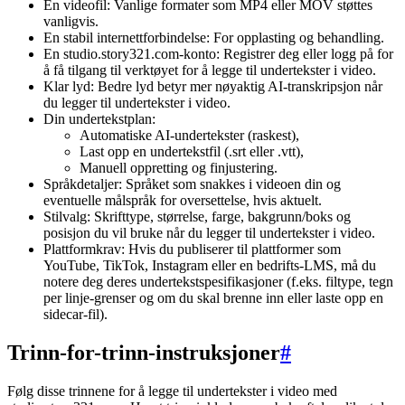
En videofil: Vanlige formater som MP4 eller MOV støttes
vanligvis.
En stabil internettforbindelse: For opplasting og behandling.
En studio.story321.com-konto: Registrer deg eller logg på for
å få tilgang til verktøyet for å legge til undertekster i video.
Klar lyd: Bedre lyd betyr mer nøyaktig AI-transkripsjon når
du legger til undertekster i video.
Din undertekstplan:
Automatiske AI-undertekster (raskest),
Last opp en undertekstfil (.srt eller .vtt),
Manuell oppretting og finjustering.
Språkdetaljer: Språket som snakkes i videoen din og
eventuelle målspråk for oversettelse, hvis aktuelt.
Stilvalg: Skrifttype, størrelse, farge, bakgrunn/boks og
posisjon du vil bruke når du legger til undertekster i video.
Plattformkrav: Hvis du publiserer til plattformer som
YouTube, TikTok, Instagram eller en bedrifts-LMS, må du
notere deg deres undertekstspesifikasjoner (f.eks. filtype, tegn
per linje-grenser og om du skal brenne inn eller laste opp en
sidecar-fil).
Trinn-for-trinn-instruksjoner
#
Følg disse trinnene for å legge til undertekster i video med