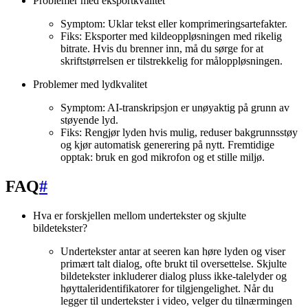
Problemer med eksportkvalitet
Symptom: Uklar tekst eller komprimeringsartefakter.
Fiks: Eksporter med kildeoppløsningen med rikelig
bitrate. Hvis du brenner inn, må du sørge for at
skriftstørrelsen er tilstrekkelig for måloppløsningen.
Problemer med lydkvalitet
Symptom: AI-transkripsjon er unøyaktig på grunn av
støyende lyd.
Fiks: Rengjør lyden hvis mulig, reduser bakgrunnsstøy
og kjør automatisk generering på nytt. Fremtidige
opptak: bruk en god mikrofon og et stille miljø.
FAQ
#
Hva er forskjellen mellom undertekster og skjulte
bildetekster?
Undertekster antar at seeren kan høre lyden og viser
primært talt dialog, ofte brukt til oversettelse. Skjulte
bildetekster inkluderer dialog pluss ikke-talelyder og
høyttaleridentifikatorer for tilgjengelighet. Når du
legger til undertekster i video, velger du tilnærmingen