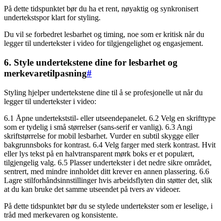
På dette tidspunktet bør du ha et rent, nøyaktig og synkronisert
undertekstspor klart for styling.
Du vil se forbedret lesbarhet og timing, noe som er kritisk når du
legger til undertekster i video for tilgjengelighet og engasjement.
6. Style undertekstene dine for lesbarhet og
merkevaretilpasning
#
Styling hjelper undertekstene dine til å se profesjonelle ut når du
legger til undertekster i video:
6.1 Åpne undertekststil- eller utseendepanelet. 6.2 Velg en skrifttype
som er tydelig i små størrelser (sans-serif er vanlig). 6.3 Angi
skriftstørrelse for mobil lesbarhet. Vurder en subtil skygge eller
bakgrunnsboks for kontrast. 6.4 Velg farger med sterk kontrast. Hvit
eller lys tekst på en halvtransparent mørk boks er et populært,
tilgjengelig valg. 6.5 Plasser undertekster i det nedre sikre området,
sentrert, med mindre innholdet ditt krever en annen plassering. 6.6
Lagre stilforhåndsinnstillinger hvis arbeidsflyten din støtter det, slik
at du kan bruke det samme utseendet på tvers av videoer.
På dette tidspunktet bør du se stylede undertekster som er leselige, i
tråd med merkevaren og konsistente.