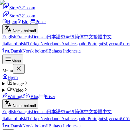
Story321.com
Story321.com
Hjem
Blog
Priser
Norsk bokmål
English
Français
Deutsch
日本語
한국인
简体中文
繁體中文
Italiano
Polski
Türkçe
Nederlands
Arabic
español
Português
Русский
ภา
ไทย
Dansk
Norsk bokmål
Bahasa Indonesia
Menu
Menu
Hjem
Image
Video
Writing
Blog
Priser
Norsk bokmål
English
Français
Deutsch
日本語
한국인
简体中文
繁體中文
Italiano
Polski
Türkçe
Nederlands
Arabic
español
Português
Русский
ภา
ไทย
Dansk
Norsk bokmål
Bahasa Indonesia