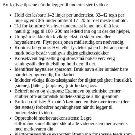
Bruk disse tipsene når du legger til undertekster i video:
Hold det lesbart: 1–2 linjer per undertekst, 32–42 tegn per
linje og en CPS under omtrent 17–20 for det meste innhold.
Tid for komfort: Vis hver undertekst lenge nok til å lese
naturlig; legg til 100–200 ms ledetid inn og ut der det hjelper.
Unngå rot: Ikke dekk viktig tekst på skjermen eller
høyttalernavn. Flytt posisjonen midlertidig om nødvendig.
Kontrast betyr noe: Hvit eller lys tekst på en halvtransparent
mørk boks består vanligvis tilgjengelighetssjekker.
Konsekvent tegnsetting og store/små bokstaver: Velg
setningsstil eller tittelstil og hold deg til det.
Identifiser høyttalere sparsomt: Bruk navn eller initialer bare
når det er nødvendig for klarhet.
Inkluder viktige ikke-talesignaler for tilgjengelighet: [musikk],
[sirene], [latter], [applaus], [dør lukkes] osv.
Bekreft navn og sjargong: Egennavn og tekniske termer
snubler ofte automatisk bildeteksting; se alltid gjennom.
Bruk en ordliste: Å mate AI-en med en liste over termer (der
det støttes) forbedrer nøyaktigheten når du legger til
undertekster i video.
Oppretthold merkevarekonsistens: Lagre
stilforhåndsinnstillinger slik at alle videoer stemmer overens
med merkevaren din.
Plattformspesifikke eksporter: Brenn inn for sosiale feeds som