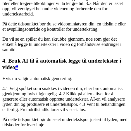
filer eller tregere tilkoblinger vil ta lengre tid. 3.3 Når den er lastet
opp, vil verktøyet behandle videoen og forberede den for
undertekstarbeid.
På dette tidspunktet bør du se videominiatyren din, en tidslinje eller
et avspillingsområde og kontroller for underteksting.
Du vil se en spiller du kan skrubbe gjennom, noe som gjør det
enkelt å legge til undertekster i video og forhåndsvise endringer i
sanntid.
4. Bruk AI til å automatisk legge til undertekster i
video
#
Hvis du valgte automatisk generering:
4.1 Velg språket som snakkes i videoen din, eller bruk automatisk
gjenkjenning hvis tilgjengelig. 4.2 Klikk på alternativet for å
generere eller automatisk opprette undertekster. AI-en vil analysere
lyden din og produsere et undertekstspor. 4.3 Vent til behandlingen
er ferdig. Fremdriftsindikatorer vil vise status.
På dette tidspunktet bør du se et undertekstspor justert til lyden, med
tidskoder for hver linje.