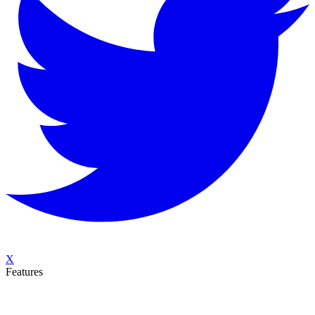
X
Features