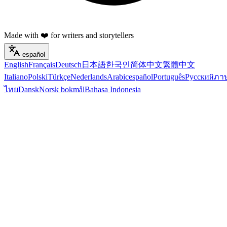
Made with ❤️ for writers and storytellers
español
English
Français
Deutsch
日本語
한국인
简体中文
繁體中文
Italiano
Polski
Türkçe
Nederlands
Arabic
español
Português
Русский
ภา
ไทย
Dansk
Norsk bokmål
Bahasa Indonesia