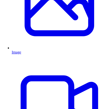
Image