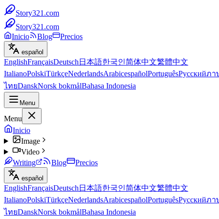
Story321.com
Story321.com
Inicio
Blog
Precios
español
English
Français
Deutsch
日本語
한국인
简体中文
繁體中文
Italiano
Polski
Türkçe
Nederlands
Arabic
español
Português
Русский
ภา
ไทย
Dansk
Norsk bokmål
Bahasa Indonesia
Menu
Menu
Inicio
Image
Video
Writing
Blog
Precios
español
English
Français
Deutsch
日本語
한국인
简体中文
繁體中文
Italiano
Polski
Türkçe
Nederlands
Arabic
español
Português
Русский
ภา
ไทย
Dansk
Norsk bokmål
Bahasa Indonesia