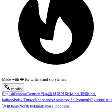
Made with ❤️ for writers and storytellers
español
English
Français
Deutsch
日本語
한국인
简体中文
繁體中文
Italiano
Polski
Türkçe
Nederlands
Arabic
español
Português
Русский
ภา
ไทย
Dansk
Norsk bokmål
Bahasa Indonesia