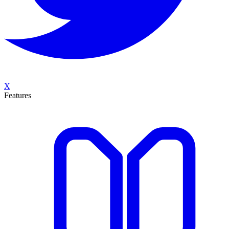
X
Features