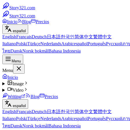
Story321.com
Story321.com
Inicio
Blog
Precios
español
English
Français
Deutsch
日本語
한국인
简体中文
繁體中文
Italiano
Polski
Türkçe
Nederlands
Arabic
español
Português
Русский
ภา
ไทย
Dansk
Norsk bokmål
Bahasa Indonesia
Menu
Menu
Inicio
Image
Video
Writing
Blog
Precios
español
English
Français
Deutsch
日本語
한국인
简体中文
繁體中文
Italiano
Polski
Türkçe
Nederlands
Arabic
español
Português
Русский
ภา
ไทย
Dansk
Norsk bokmål
Bahasa Indonesia