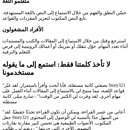
متعلمو اللغة
حسّن النطق والفهم من خلال الاستماع إلى النص باللغة المستهدفة.
تابع النص المكتوب لتعزيز المفردات والقواعد.
الأفراد المشغولون
استرجع وقتك من خلال الاستماع إلى المقالات والكتب والمستندات
أثناء تعدد المهام. حوّل تنقلك أو تمرينك أو أعمالك الروتينية إلى فرص
للتعلم والترفيه.
لا تأخذ كلمتنا فقط: استمع إلى ما يقوله
مستخدمونا
"بصفتي كاتبة مستقلة، فأنا أبحث وأقرأ باستمرار. لقد غيّر Story321
قواعد اللعبة، مما سمح لي بالاستماع إلى المقالات أثناء العمل على
مهام أخرى. لقد وفرت لي الكثير من الوقت!" -
سارة ميلر، كاتبة
مستقلة
"أعاني من عسر القراءة، ويمكن أن تكون القراءة تحديًا حقيقيًا. لقد
جعل Story321 من السهل جدًا بالنسبة لي الوصول إلى المحتوى
المكتوب. الأصوات الطبيعية هي تحسن كبير مقارنة بقارئات
النصوص الأخرى التي جربتها." -
ديفيد لي، طالب