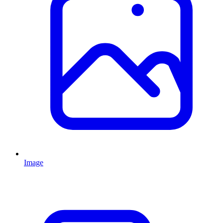
Image