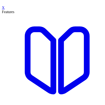
X
Features