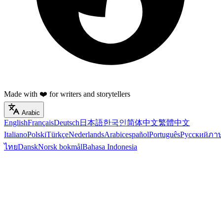
Made with ❤️ for writers and storytellers
Arabic
English
Français
Deutsch
日本語
한국인
简体中文
繁體中文
Italiano
Polski
Türkçe
Nederlands
Arabic
español
Português
Русский
ภา
ไทย
Dansk
Norsk bokmål
Bahasa Indonesia