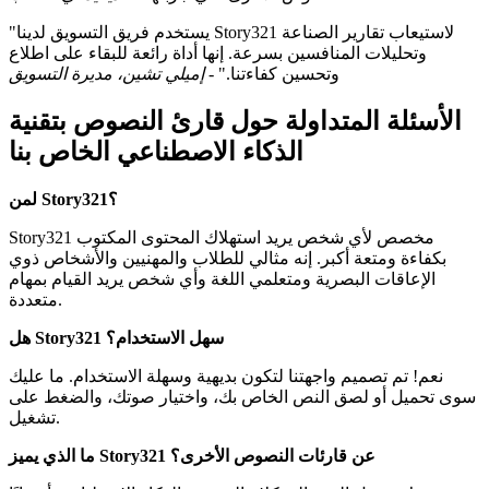
"يستخدم فريق التسويق لدينا Story321 لاستيعاب تقارير الصناعة
وتحليلات المنافسين بسرعة. إنها أداة رائعة للبقاء على اطلاع
وتحسين كفاءتنا." -
إميلي تشين، مديرة التسويق
الأسئلة المتداولة حول قارئ النصوص بتقنية
الذكاء الاصطناعي الخاص بنا
لمن Story321؟
Story321 مخصص لأي شخص يريد استهلاك المحتوى المكتوب
بكفاءة ومتعة أكبر. إنه مثالي للطلاب والمهنيين والأشخاص ذوي
الإعاقات البصرية ومتعلمي اللغة وأي شخص يريد القيام بمهام
متعددة.
هل Story321 سهل الاستخدام؟
نعم! تم تصميم واجهتنا لتكون بديهية وسهلة الاستخدام. ما عليك
سوى تحميل أو لصق النص الخاص بك، واختيار صوتك، والضغط على
تشغيل.
ما الذي يميز Story321 عن قارئات النصوص الأخرى؟