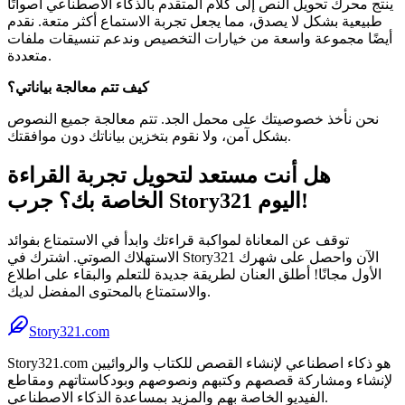
ينتج محرك تحويل النص إلى كلام المتقدم بالذكاء الاصطناعي أصواتًا
طبيعية بشكل لا يصدق، مما يجعل تجربة الاستماع أكثر متعة. نقدم
أيضًا مجموعة واسعة من خيارات التخصيص وندعم تنسيقات ملفات
متعددة.
كيف تتم معالجة بياناتي؟
نحن نأخذ خصوصيتك على محمل الجد. تتم معالجة جميع النصوص
بشكل آمن، ولا نقوم بتخزين بياناتك دون موافقتك.
هل أنت مستعد لتحويل تجربة القراءة
الخاصة بك؟ جرب Story321 اليوم!
توقف عن المعاناة لمواكبة قراءتك وابدأ في الاستمتاع بفوائد
الاستهلاك الصوتي. اشترك في Story321 الآن واحصل على شهرك
الأول مجانًا! أطلق العنان لطريقة جديدة للتعلم والبقاء على اطلاع
والاستمتاع بالمحتوى المفضل لديك.
Story321.com
Story321.com هو ذكاء اصطناعي لإنشاء القصص للكتاب والروائيين
لإنشاء ومشاركة قصصهم وكتبهم ونصوصهم وبودكاستاتهم ومقاطع
الفيديو الخاصة بهم والمزيد بمساعدة الذكاء الاصطناعي.