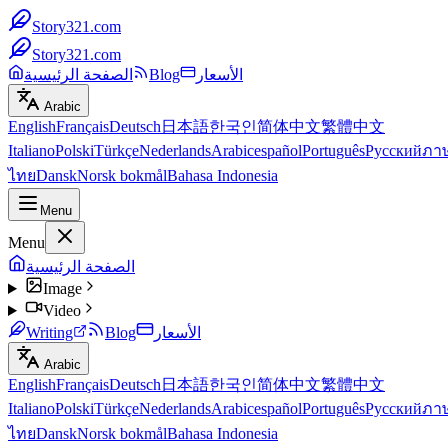
Story321.com
Story321.com
الأسعار
Blog
الصفحة الرئيسية
Arabic
English
Français
Deutsch
日本語
한국인
简体中文
繁體中文
Italiano
Polski
Türkçe
Nederlands
Arabic
español
Português
Русский
ภา
ไทย
Dansk
Norsk bokmål
Bahasa Indonesia
Menu
Menu
الصفحة الرئيسية
Image
Video
الأسعار
Blog
Writing
Arabic
English
Français
Deutsch
日本語
한국인
简体中文
繁體中文
Italiano
Polski
Türkçe
Nederlands
Arabic
español
Português
Русский
ภา
ไทย
Dansk
Norsk bokmål
Bahasa Indonesia