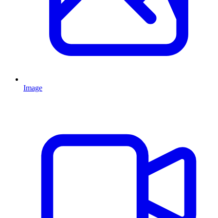
Image