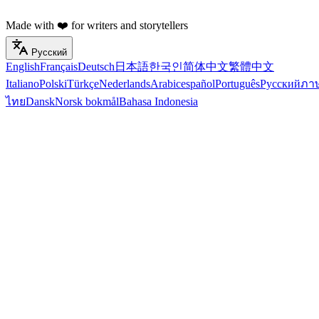
Made with ❤️ for writers and storytellers
Русский
English
Français
Deutsch
日本語
한국인
简体中文
繁體中文
Italiano
Polski
Türkçe
Nederlands
Arabic
español
Português
Русский
ภา
ไทย
Dansk
Norsk bokmål
Bahasa Indonesia