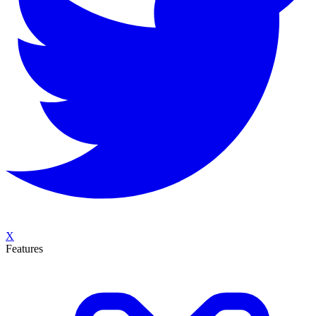
X
Features