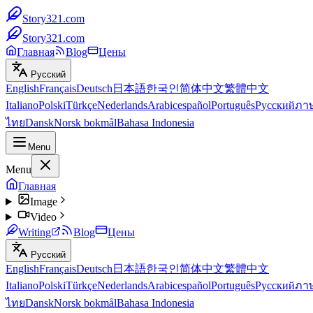
Story321.com
Story321.com
Главная
Blog
Цены
Русский
English
Français
Deutsch
日本語
한국인
简体中文
繁體中文
Italiano
Polski
Türkçe
Nederlands
Arabic
español
Português
Русский
ภา
ไทย
Dansk
Norsk bokmål
Bahasa Indonesia
Menu
Menu
Главная
Image
Video
Writing
Blog
Цены
Русский
English
Français
Deutsch
日本語
한국인
简体中文
繁體中文
Italiano
Polski
Türkçe
Nederlands
Arabic
español
Português
Русский
ภา
ไทย
Dansk
Norsk bokmål
Bahasa Indonesia