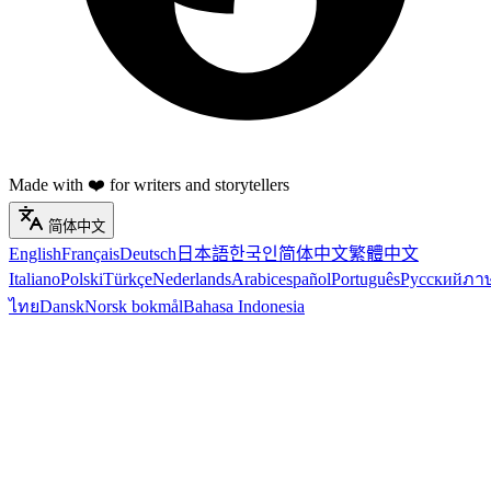
Made with ❤️ for writers and storytellers
简体中文
English
Français
Deutsch
日本語
한국인
简体中文
繁體中文
Italiano
Polski
Türkçe
Nederlands
Arabic
español
Português
Русский
ภา
ไทย
Dansk
Norsk bokmål
Bahasa Indonesia