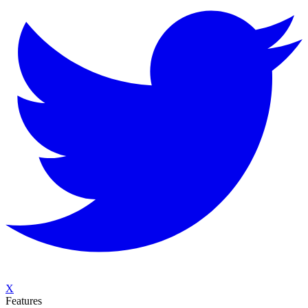
X
Features