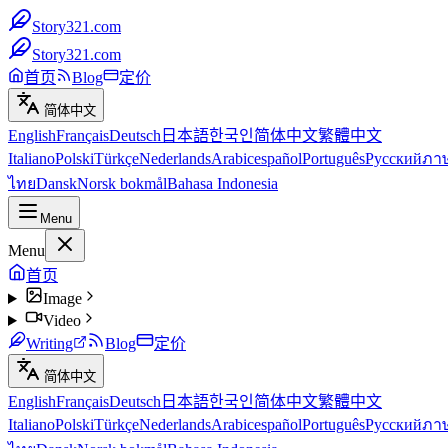
Story321.com
Story321.com
首页
Blog
定价
简体中文
English
Français
Deutsch
日本語
한국인
简体中文
繁體中文
Italiano
Polski
Türkçe
Nederlands
Arabic
español
Português
Русский
ภา
ไทย
Dansk
Norsk bokmål
Bahasa Indonesia
Menu
Menu
首页
Image
Video
Writing
Blog
定价
简体中文
English
Français
Deutsch
日本語
한국인
简体中文
繁體中文
Italiano
Polski
Türkçe
Nederlands
Arabic
español
Português
Русский
ภา