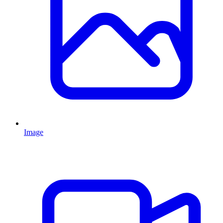
Image