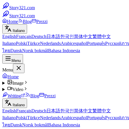
Story321.com
Story321.com
Home
Blog
Prezzi
Italiano
English
Français
Deutsch
日本語
한국인
简体中文
繁體中文
Italiano
Polski
Türkçe
Nederlands
Arabic
español
Português
Русский
ภา
ไทย
Dansk
Norsk bokmål
Bahasa Indonesia
Menu
Menu
Home
Image
Video
Writing
Blog
Prezzi
Italiano
English
Français
Deutsch
日本語
한국인
简体中文
繁體中文
Italiano
Polski
Türkçe
Nederlands
Arabic
español
Português
Русский
ภา
ไทย
Dansk
Norsk bokmål
Bahasa Indonesia