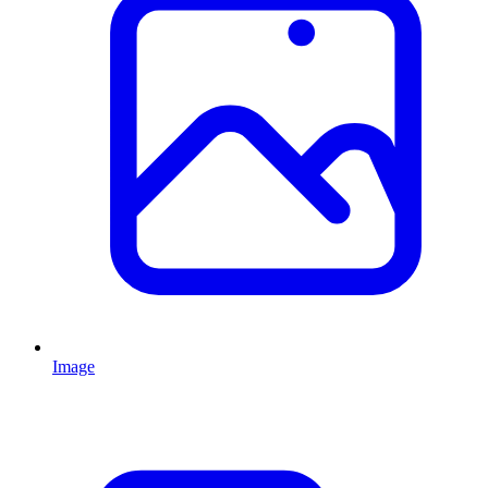
Image