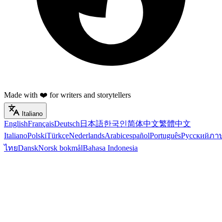
Made with ❤️ for writers and storytellers
Italiano
English
Français
Deutsch
日本語
한국인
简体中文
繁體中文
Italiano
Polski
Türkçe
Nederlands
Arabic
español
Português
Русский
ภา
ไทย
Dansk
Norsk bokmål
Bahasa Indonesia