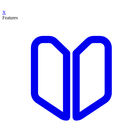
X
Features