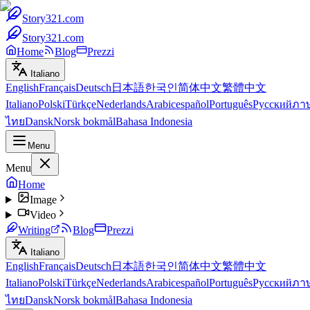
Story321.com
Story321.com
Home
Blog
Prezzi
Italiano
English
Français
Deutsch
日本語
한국인
简体中文
繁體中文
Italiano
Polski
Türkçe
Nederlands
Arabic
español
Português
Русский
ภา
ไทย
Dansk
Norsk bokmål
Bahasa Indonesia
Menu
Menu
Home
Image
Video
Writing
Blog
Prezzi
Italiano
English
Français
Deutsch
日本語
한국인
简体中文
繁體中文
Italiano
Polski
Türkçe
Nederlands
Arabic
español
Português
Русский
ภา
ไทย
Dansk
Norsk bokmål
Bahasa Indonesia