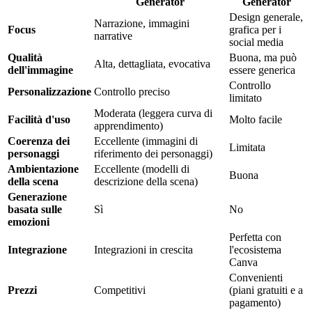
Generator
Generator
Design generale,
Narrazione, immagini
Focus
grafica per i
narrative
social media
Qualità
Buona, ma può
Alta, dettagliata, evocativa
dell'immagine
essere generica
Controllo
Personalizzazione
Controllo preciso
limitato
Moderata (leggera curva di
Facilità d'uso
Molto facile
apprendimento)
Coerenza dei
Eccellente (immagini di
Limitata
personaggi
riferimento dei personaggi)
Ambientazione
Eccellente (modelli di
Buona
della scena
descrizione della scena)
Generazione
basata sulle
Sì
No
emozioni
Perfetta con
Integrazione
Integrazioni in crescita
l'ecosistema
Canva
Convenienti
Prezzi
Competitivi
(piani gratuiti e a
pagamento)