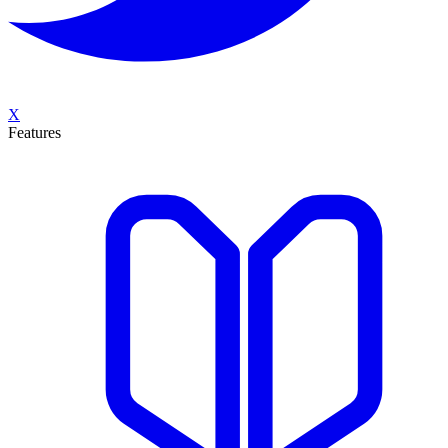
X
Features