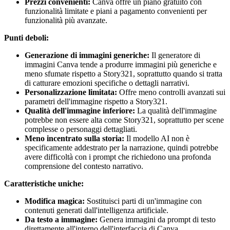
Prezzi convenienti:
Canva offre un piano gratuito con
funzionalità limitate e piani a pagamento convenienti per
funzionalità più avanzate.
Punti deboli:
Generazione di immagini generiche:
Il generatore di
immagini Canva tende a produrre immagini più generiche e
meno sfumate rispetto a Story321, soprattutto quando si tratta
di catturare emozioni specifiche o dettagli narrativi.
Personalizzazione limitata:
Offre meno controlli avanzati sui
parametri dell'immagine rispetto a Story321.
Qualità dell'immagine inferiore:
La qualità dell'immagine
potrebbe non essere alta come Story321, soprattutto per scene
complesse o personaggi dettagliati.
Meno incentrato sulla storia:
Il modello AI non è
specificamente addestrato per la narrazione, quindi potrebbe
avere difficoltà con i prompt che richiedono una profonda
comprensione del contesto narrativo.
Caratteristiche uniche:
Modifica magica:
Sostituisci parti di un'immagine con
contenuti generati dall'intelligenza artificiale.
Da testo a immagine:
Genera immagini da prompt di testo
direttamente all'interno dell'interfaccia di Canva.