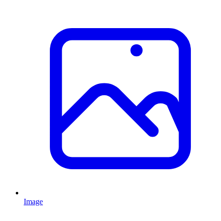
Image