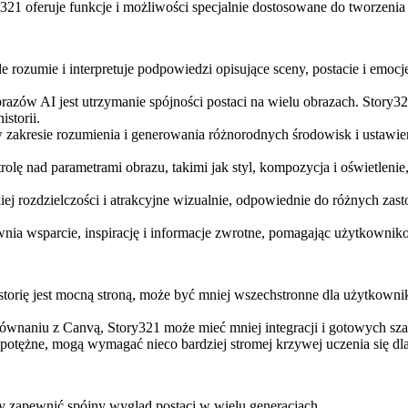
21 oferuje funkcje i możliwości specjalnie dostosowane do tworzenia 
 rozumie i interpretuje podpowiedzi opisujące sceny, postacie i emoc
 AI jest utrzymanie spójności postaci na wielu obrazach. Story321 
storii.
 zakresie rozumienia i generowania różnorodnych środowisk i ustawień
 nad parametrami obrazu, takimi jak styl, kompozycja i oświetlenie, 
ej rozdzielczości i atrakcyjne wizualnie, odpowiednie do różnych za
a wsparcie, inspirację i informacje zwrotne, pomagając użytkowniko
torię jest mocną stroną, może być mniej wszechstronne dla użytkowni
wnaniu z Canvą, Story321 może mieć mniej integracji i gotowych sz
otężne, mogą wymagać nieco bardziej stromej krzywej uczenia się dl
by zapewnić spójny wygląd postaci w wielu generacjach.