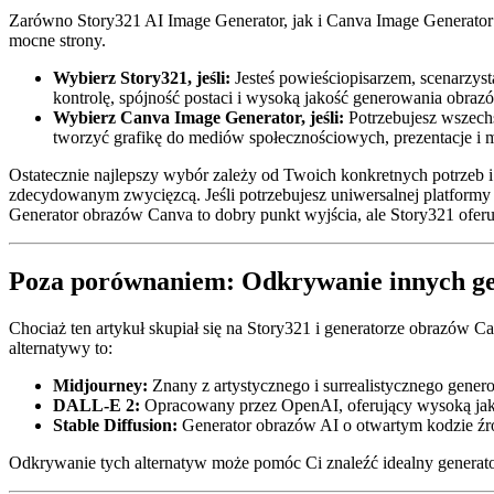
Zarówno Story321 AI Image Generator, jak i Canva Image Generator to
mocne strony.
Wybierz Story321, jeśli:
Jesteś powieściopisarzem, scenarzyst
kontrolę, spójność postaci i wysoką jakość generowania obraz
Wybierz Canva Image Generator, jeśli:
Potrzebujesz wszechs
tworzyć grafikę do mediów społecznościowych, prezentacje i m
Ostatecznie najlepszy wybór zależy od Twoich konkretnych potrzeb i p
zdecydowanym zwycięzcą. Jeśli potrzebujesz uniwersalnej platformy 
Generator obrazów Canva to dobry punkt wyjścia, ale Story321 oferuje
Poza porównaniem: Odkrywanie innych g
Chociaż ten artykuł skupiał się na Story321 i generatorze obrazów 
alternatywy to:
Midjourney:
Znany z artystycznego i surrealistycznego gene
DALL-E 2:
Opracowany przez OpenAI, oferujący wysoką jako
Stable Diffusion:
Generator obrazów AI o otwartym kodzie źró
Odkrywanie tych alternatyw może pomóc Ci znaleźć idealny generato