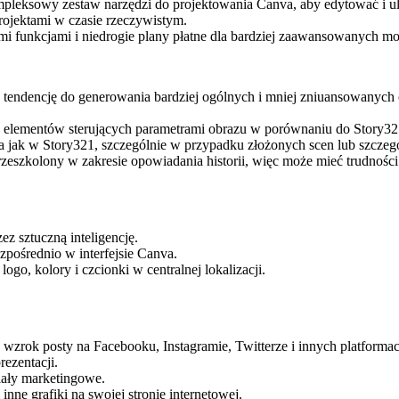
leksowy zestaw narzędzi do projektowania Canva, aby edytować i ule
rojektami w czasie rzeczywistym.
mi funkcjami i niedrogie plany płatne dla bardziej zaawansowanych mo
endencję do generowania bardziej ogólnych i mniej zniuansowanych o
elementów sterujących parametrami obrazu w porównaniu do Story32
 jak w Story321, szczególnie w przypadku złożonych scen lub szczeg
przeszkolony w zakresie opowiadania historii, więc może mieć trudnoś
ez sztuczną inteligencję.
pośrednio w interfejsie Canva.
go, kolory i czcionki w centralnej lokalizacji.
wzrok posty na Facebooku, Instagramie, Twitterze i innych platformac
rezentacji.
riały marketingowe.
inne grafiki na swojej stronie internetowej.