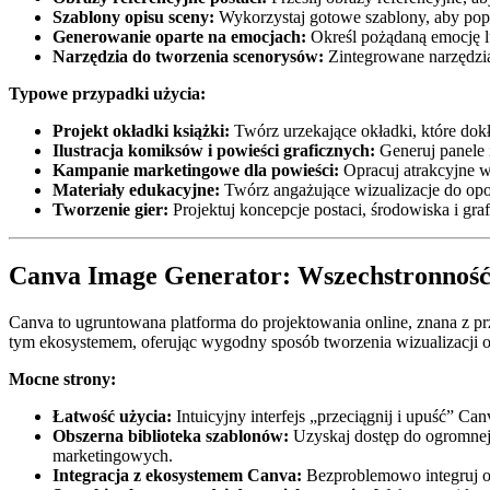
Szablony opisu sceny:
Wykorzystaj gotowe szablony, aby popr
Generowanie oparte na emocjach:
Określ pożądaną emocję lu
Narzędzia do tworzenia scenorysów:
Zintegrowane narzędzia
Typowe przypadki użycia:
Projekt okładki książki:
Twórz urzekające okładki, które dokła
Ilustracja komiksów i powieści graficznych:
Generuj panele 
Kampanie marketingowe dla powieści:
Opracuj atrakcyjne w
Materiały edukacyjne:
Twórz angażujące wizualizacje do opow
Tworzenie gier:
Projektuj koncepcje postaci, środowiska i gra
Canva Image Generator: Wszechstronność 
Canva to ugruntowana platforma do projektowania online, znana z prz
tym ekosystemem, oferując wygodny sposób tworzenia wizualizacji 
Mocne strony:
Łatwość użycia:
Intuicyjny interfejs „przeciągnij i upuść” Ca
Obszerna biblioteka szablonów:
Uzyskaj dostęp do ogromnej 
marketingowych.
Integracja z ekosystemem Canva:
Bezproblemowo integruj ob