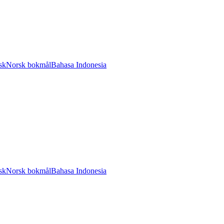
sk
Norsk bokmål
Bahasa Indonesia
sk
Norsk bokmål
Bahasa Indonesia