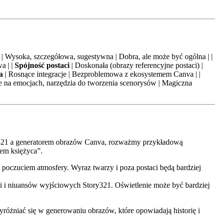
| Wysoka, szczegółowa, sugestywna | Dobra, ale może być ogólna | |
a | |
Spójność postaci
| Doskonała (obrazy referencyjne postaci) |
a
| Rosnące integracje | Bezproblemowa z ekosystemem Canva | |
te na emocjach, narzędzia do tworzenia scenorysów | Magiczna
ry321 a generatorem obrazów Canva, rozważmy przykładową
łem księżyca”.
poczuciem atmosfery. Wyraz twarzy i poza postaci będą bardziej
 i niuansów wyjściowych Story321. Oświetlenie może być bardziej
różniać się w generowaniu obrazów, które opowiadają historię i