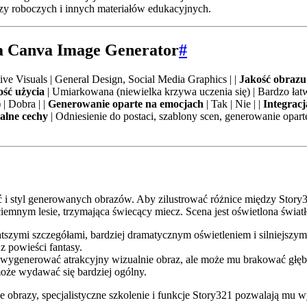
szy roboczych i innych materiałów edukacyjnych.
ra Canva Image Generator
#
tive Visuals | General Design, Social Media Graphics | |
Jakość obrazu
ść użycia
| Umiarkowana (niewielka krzywa uczenia się) | Bardzo łatw
| Dobra | |
Generowanie oparte na emocjach
| Tak | Nie | |
Integracj
alne cechy
| Odniesienie do postaci, szablony scen, generowanie opar
ć i styl generowanych obrazów. Aby zilustrować różnice między Sto
emnym lesie, trzymająca świecący miecz. Scena jest oświetlona świat
zymi szczegółami, bardziej dramatycznym oświetleniem i silniejszym 
z powieści fantasy.
ygenerować atrakcyjny wizualnie obraz, ale może mu brakować głębi
może wydawać się bardziej ogólny.
brazy, specjalistyczne szkolenie i funkcje Story321 pozwalają mu wy