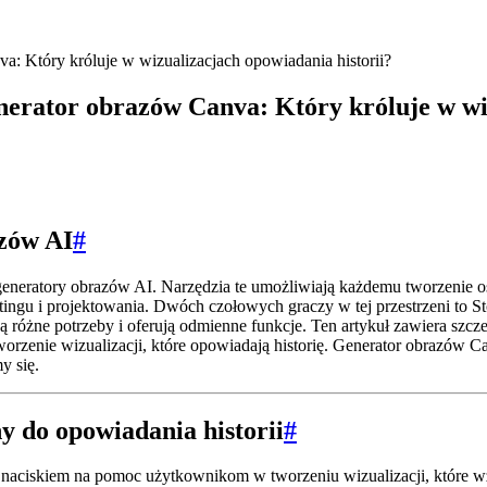
: Który króluje w wizualizacjach opowiadania historii?
erator obrazów Canva: Który króluje w wiz
zów AI
#
generatory obrazów AI. Narzędzia te umożliwiają każdemu tworzenie o
tingu i projektowania. Dwóch czołowych graczy w tej przestrzeni to 
ają różne potrzeby i oferują odmienne funkcje. Ten artykuł zawiera szc
 o tworzenie wizualizacji, które opowiadają historię. Generator obraz
y się.
 do opowiadania historii
#
aciskiem na pomoc użytkownikom w tworzeniu wizualizacji, które wzboga