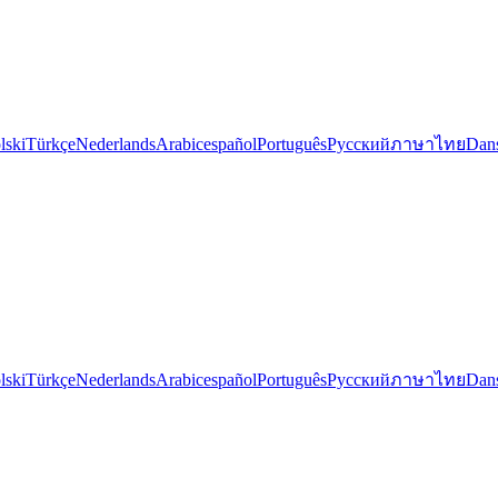
lski
Türkçe
Nederlands
Arabic
español
Português
Русский
ภาษาไทย
Dan
lski
Türkçe
Nederlands
Arabic
español
Português
Русский
ภาษาไทย
Dan