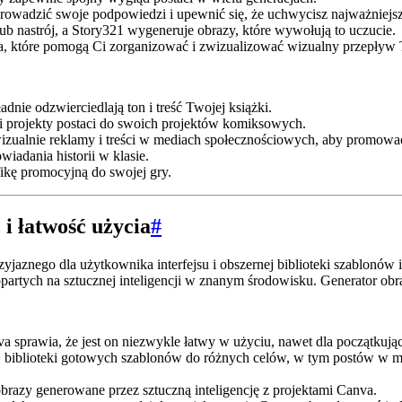
owadzić swoje podpowiedzi i upewnić się, że uchwycisz najważniejsz
b nastrój, a Story321 wygeneruje obrazy, które wywołują to uczucie.
, które pomogą Ci zorganizować i zwizualizować wizualny przepływ Tw
dnie odzwierciedlają ton i treść Twojej książki.
i projekty postaci do swoich projektów komiksowych.
izualnie reklamy i treści w mediach społecznościowych, aby promować
iadania historii w klasie.
fikę promocyjną do swojej gry.
i łatwość użycia
#
yjaznego dla użytkownika interfejsu i obszernej biblioteki szablonów
opartych na sztucznej inteligencji w znanym środowisku. Generator 
nva sprawia, że jest on niezwykle łatwy w użyciu, nawet dla początkują
biblioteki gotowych szablonów do różnych celów, w tym postów w me
razy generowane przez sztuczną inteligencję z projektami Canva.