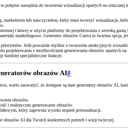
 potężne narzędzia do tworzenia wizualizacji opartych na sztucznej in
ą, marketerem lub nauczycielem, który musi tworzyć wizualizacje, któr
ów.
tronnej i łatwej w użyciu platformy do projektowania z szeroką gamą 
ateriały marketingowe. Generator obrazów Canva to świetna opcja, je
riorytetów. Jeśli poważnie myślisz o tworzeniu atrakcyjnych wizualiza
do projektowania z możliwościami generowania obrazów opartych na sz
 bardziej specjalistyczne funkcje.
eneratorów obrazów AI
#
Canva, warto zauważyć, że dostępne są inne generatory obrazów AI, ka
rowania obrazów.
ść i realistyczne generowanie obrazów.
dłowym, który zapewnia wysoki stopień personalizacji.
r obrazów AI dla Twoich konkretnych potrzeb i wizji twórczej.