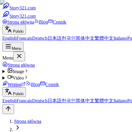
Story321.com
Story321.com
Strona główna
Blog
Cennik
Polski
English
Français
Deutsch
日本語
한국인
简体中文
繁體中文
Italiano
Po
Menu
Menu
Strona główna
Image
Video
Writing
Blog
Cennik
Polski
English
Français
Deutsch
日本語
한국인
简体中文
繁體中文
Italiano
Po
Strona główna