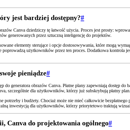
óry jest bardziej dostępny?
#
obrazów Canva dziedziczy tę łatwość użycia. Proces jest prosty: wprow
zów generowanych przez sztuczną inteligencję do projektów.
nsowane elementy sterujące i opcje dostosowywania, które mogą wymaga
e poprowadzą użytkowników przez ten proces. Dodatkowa kontrola je
 swoje pieniądze
#
tęp do generatora obrazów Canva. Płatne plany zapewniają dostęp do 
, szczególnie dla użytkowników, którzy już subskrybują płatny plan
e potrzeby i budżety. Chociaż może nie mieć całkowicie bezpłatnego p
alną inwestycją dla użytkowników, którzy priorytetowo traktują wizuali
ii, Canva do projektowania ogólnego
#