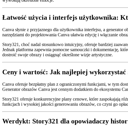
wywołują określone emocje.
Łatwość użycia i interfejs użytkownika: Kt
Canva słynie z przyjaznego dla użytkownika interfejsu, a generator 
narzędziami do projektowania Canva ułatwia edycję i włączanie obra
Story321, choć nadal stosunkowo intuicyjny, oferuje bardziej zaawa
Jednak platforma zapewnia pomocne samouczki i dokumentację, któr
dostroić swoje obrazy i osiągnąć określone wizje artystyczne.
Ceny i wartość: Jak najlepiej wykorzystać
Canva oferuje bezpłatny plan z ograniczonymi funkcjami, w tym dos
Generator obrazów Canva jest cennym dodatkiem do ekosystemu Canva
Story321 oferuje konkurencyjne plany cenowe, które zaspokajają różn
funkcjach i wysokiej jakości generowaniu obrazów, co czyni go opłac
Werdykt: Story321 dla opowiadaczy histor