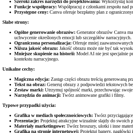
Szeroki zakres narzędzi do projektowania:
Wykorzystaj komp
Funkcje współpracy:
Współpracuj z członkami zespołu nad p
Przystępne ceny:
Canva oferuje bezpłatny plan z ograniczony
Słabe strony:
Ogólne generowanie obrazów:
Generator obrazów Canva ma t
uchwycenie określonych emocji lub szczegółów narracyjnych.
Ograniczona personalizacja:
Oferuje mniej zaawansowanych 
Niższa jakość obrazu:
Jakość obrazu może nie być tak wysoka
Mniejsze skupienie na historii:
Model AI nie jest specjalnie 
kontekstu narracyjnego.
Unikalne cechy:
Magiczna edycja:
Zastąp części obrazu treścią generowaną prz
Tekst na obraz:
Generuj obrazy z podpowiedzi tekstowych bez
Zestaw marki:
Utrzymuj spójność marki, przechowując swoje lo
Narzędzia do animacji:
Twórz animowane grafiki i filmy.
Typowe przypadki użycia:
Grafika w mediach społecznościowych:
Twórz przyciągające 
Prezentacje:
Projektuj atrakcyjne wizualnie slajdy do swoich p
Materiały marketingowe:
Twórz broszury, ulotki i inne mate
Grafika na stronie internetowej:
Projektuj banery, nagłówki i 