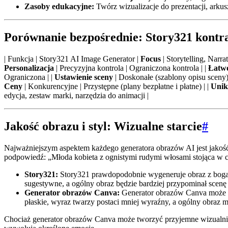
Zasoby edukacyjne:
Twórz wizualizacje do prezentacji, arku
Porównanie bezpośrednie: Story321 kont
| Funkcja | Story321 AI Image Generator
Focus
| Storytelling, Narra
Personalizacja
| Precyzyjna kontrola | Ograniczona kontrola | |
Łatwo
Ograniczona | |
Ustawienie sceny
| Doskonałe (szablony opisu sceny) 
Ceny
| Konkurencyjne | Przystępne (plany bezpłatne i płatne) | |
Unik
edycja, zestaw marki, narzędzia do animacji |
Jakość obrazu i styl: Wizualne starcie
#
Najważniejszym aspektem każdego generatora obrazów AI jest jakoś
podpowiedź: „Młoda kobieta z ognistymi rudymi włosami stojąca w ci
Story321:
Story321 prawdopodobnie wygeneruje obraz z bogats
sugestywne, a ogólny obraz będzie bardziej przypominał scenę 
Generator obrazów Canva:
Generator obrazów Canva może w
płaskie, wyraz twarzy postaci mniej wyraźny, a ogólny obraz 
Chociaż generator obrazów Canva może tworzyć przyjemne wizualnie o