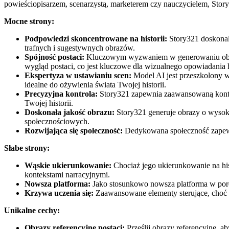
powieściopisarzem, scenarzystą, marketerem czy nauczycielem, Story3
Mocne strony:
Podpowiedzi skoncentrowane na historii:
Story321 doskonale
trafnych i sugestywnych obrazów.
Spójność postaci:
Kluczowym wyzwaniem w generowaniu obrazów
wygląd postaci, co jest kluczowe dla wizualnego opowiadania hi
Ekspertyza w ustawianiu scen:
Model AI jest przeszkolony w
idealne do ożywienia świata Twojej historii.
Precyzyjna kontrola:
Story321 zapewnia zaawansowaną kontrolę
Twojej historii.
Doskonała jakość obrazu:
Story321 generuje obrazy o wysoki
społecznościowych.
Rozwijająca się społeczność:
Dedykowana społeczność zapewni
Słabe strony:
Wąskie ukierunkowanie:
Chociaż jego ukierunkowanie na his
kontekstami narracyjnymi.
Nowsza platforma:
Jako stosunkowo nowsza platforma w poró
Krzywa uczenia się:
Zaawansowane elementy sterujące, choć p
Unikalne cechy:
Obrazy referencyjne postaci:
Prześlij obrazy referencyjne, a