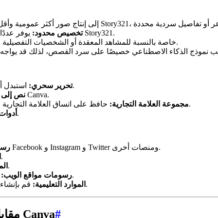
يوفر عددًا أقل من عناصر التحكم المتقدمة في معلمات الصورة مقارنة بـ Story321.
تخصيص محدود:
قد لا تكون جودة الصورة عالية مثل Story321، خاصة بالنسبة للمشاهد المعقدة أو الشخصيات التفصيلية.
استبدل أجزاء من الصورة بمحتوى تم إنشاؤه بواسطة الذكاء الاصطناعي.
تحرير سحري:
قم بإنشاء صور من مطالبات نصية مباشرة داخل واجهة Canva.
نص إلى 
حافظ على اتساق العلامة التجارية عن طريق تخزين شعاراتك وألوانك وخطوطك في موقع مركزي.
مجموعة العلامة التجارية:
قم بإنشاء رسومات ومقاطع فيديو متحركة.
أدوات
قم بإنشاء منشورات جذابة لـ Facebook و Instagram و Twitter ومنصات أخرى.
رسو
صمم شرائح جذابة بصريًا لعروضك التقديمية.
ا
قم بإنشاء كتيبات ونشرات ومواد تسويقية أخرى.
الم
صمم لافتات ورؤوس ورسومات أخرى لموقع الويب الخاص بك.
رسومات مواقع الويب:
قم بإنشاء صور للعروض التقديمية وأوراق العمل والمواد التعليمية الأخرى.
الموارد التعليمية:
#
مقارنة مباشرة: Story321 مقابل مُنشئ الصور في Canva