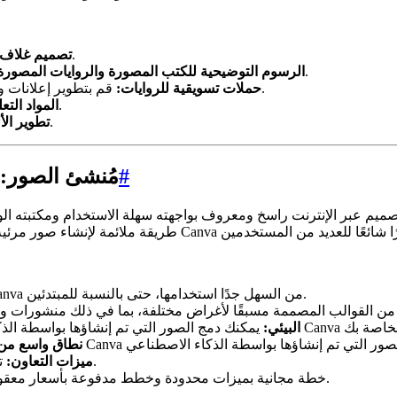
قم بإنشاء أغلفة آسرة تعكس بدقة نبرة ومحتوى كتابك.
تصميم غلاف 
قم بإنشاء لوحات وتصميمات شخصية لمشاريع كتابك المصور.
الرسوم التوضيحية للكتب المصورة والروايات المصورة
قم بتطوير إعلانات ومحتوى جذاب بصريًا لوسائل التواصل الاجتماعي للترويج لكتابك.
حملات تسويقية للروايات:
قم بإنشاء صور جذابة لسرد القصص في الفصل الدراسي.
المواد التعل
صمم مفاهيم الشخصيات والبيئات والفن الترويجي لعبتك.
تطوير الأ
#
Canva مُنشئ ال
تجعل واجهة السحب والإفلات البديهية في Canva من السهل جدًا استخدامها، حتى بالنسبة للمبتدئين.
التكامل مع نظام Canva البيئي:
نطاق واسع من 
تعاون مع أعضاء الفريق في مشاريع التصميم في الوقت الفعلي.
ميزات التعاون:
تقدم Canva خطة مجانية بميزات محدودة وخطط مدفوعة بأسعار معقولة للحصول على قدرات أكثر تقدمًا.