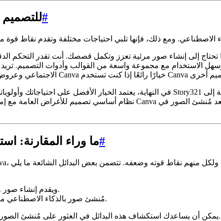
#
الحكم: Story321 لرواة القصص، va
هل الاستخدام مع مجموعة واسعة من القوالب وأدوات التصميم. تريد 
في النهاية، يعتمد الخيار الأفضل على احتياجاتك وأولوياتك المحددة. إذا كنت جادًا بشأن إ
نظام أساسي تصميم للأغراض العامة مع إمكانات إنشاء صور مدعومة بالذكاء ال
#
ما وراء المقارنة: ا
تم تطويره بواسطة OpenAI، ويقدم إنشاء صور واقعية وعالية الجودة.
مُنشئ صور بالذكاء الاصطناعي مفتوح المصدر يوفر درجة عالية من التخصيص.
يمكن أن يساعدك استكشاف هذه البدائل في العثور على مُنشئ الصور المثالي بالذكاء الاصطناعي لتلبية احتياجاتك المحددة ورؤيتك الإبداعية.