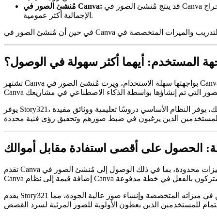
قد ينتج مُنشئ الصور في Canva صورة جذابة بصريًا، لكنها قد تفتقر إلى عمق ودقة إخراج Story321. قد تكون الإضاءة مسطحة، وتعبير الشخصية أقل تحديدًا، وقد تبدو الصورة
مُنشئ الصور في Canva:
الإجمالية أكثر عمومية.
هة المستخدم: أيهما أكثر سهولة في الوصول؟
تشتهر Canva بواجهتها سهلة الاستخدام، ويرث مُنشئ الصور في Canva سهولة الاستخدام هذه. العملية واضحة ومباشرة: أدخل مطالبتك، وحدد نمطًا، وأنشئ صورتك. يجعل التكامل مع أدوات التصميم الأخرى في
يوفر Story321، على الرغم من أنه لا يزال بديهيًا نسبيًا، عناصر تحكم وخيارات تخصيص أكثر تقدمًا، مما قد يتطلب منحنى تعلم أكثر حدة للمبتدئين. ومع ذلك، يوفر النظام الأساسي دروسًا تعليمية ووثائق مفيدة
مة: الحصول على أقصى استفادة مقابل أموالك
تقدم Canva خطة مجانية بميزات محدودة، بما في ذلك الوصول إلى مُنشئ الصور في Canva. توفر الخطط المدفوعة الوصول إلى المزيد من الميزات والقوالب وعناصر التصميم المتقدمة. يُعد مُنشئ الصور في
يقدم Story321 خطط تسعير تنافسية تلبي الاحتياجات والميزانيات المختلفة. على الرغم من أنه قد لا يحتوي على خطة مجانية تمامًا، إلا أن عرض القيمة يكمن في ميزاته المتخصصة وإنشاء صور عالية الجودة، مما