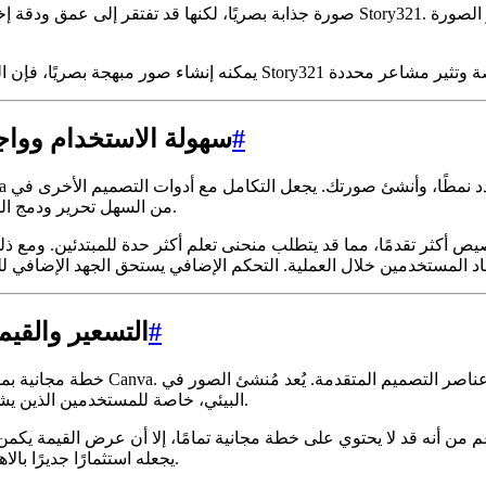
#
سهولة الاستخدام وواج
Canva من السهل تحرير ودمج الصور التي تم إنشاؤها بواسطة الذكاء الاصطناعي في مشاريعك.
#
التسعير والقي
Canva إضافة قيمة إلى نظام Canva البيئي، خاصة للمستخدمين الذين يشتركون بالفعل في خطة مدفوعة.
يجعله استثمارًا جديرًا بالاهتمام للمستخدمين الذين يعطون الأولوية للصور المرئية لسرد القصص.