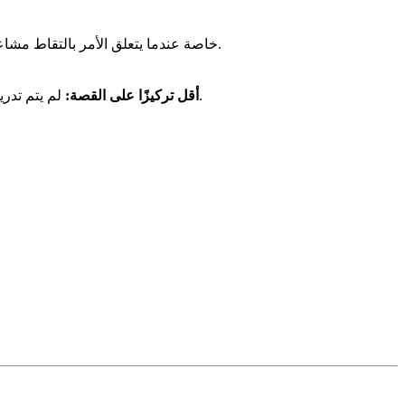
يميل مُنشئ الصور في Canva إلى إنتاج صور أكثر عمومية وأقل دقة مقارنة بـ Story321، خاصة عندما يتعلق الأمر بالتقاط مشاعر أو تفاصيل سردية محددة.
لم يتم تدريب نموذج الذكاء الاصطناعي خصيصًا على سرد القصص، لذلك قد يواجه صعوبة في المطالبات التي تتطلب فهمًا عميقًا للسياق السردي.
أقل تركيزًا على القصة: