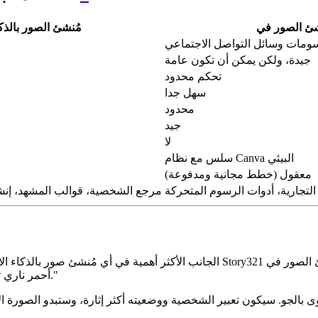
Story321 مُنشئ الصور 
ومات وسائل التواصل الاجتماعي
جيدة، ولكن يمكن أن تكون عامة
تحكم محدود
سهل جدا
محدود
جيد
لا
سلس مع نظام Canva البيئي
معقول (خطط مجانية ومدفوعة)
لتجارية، أدوات الرسوم المتحركة
مرجع الشخصية، قوالب المشهد، إنشا
الجانب الأكثر أهمية في أي مُنشئ صور بالذكاء الاصطناعي هو جودة وأسلوب الصور الت
أحمر ناري تقف في غابة مظلمة، وتحمل سيفًا متوهجًا. المشهد مضاء بضوء القمر."