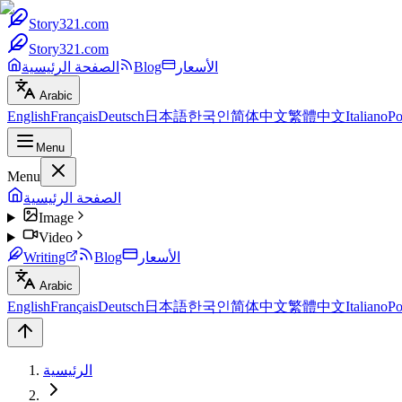
Story321.com
Story321.com
الأسعار
Blog
الصفحة الرئيسية
Arabic
English
Français
Deutsch
日本語
한국인
简体中文
繁體中文
Italiano
Po
Menu
Menu
الصفحة الرئيسية
Image
Video
الأسعار
Blog
Writing
Arabic
English
Français
Deutsch
日本語
한국인
简体中文
繁體中文
Italiano
Po
الرئيسية