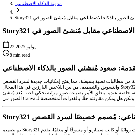
مدونة الذكاء الاصطناعي
22 يوليو 2025
8
min read
دمة: صعود مُنشئي الصور بالذكاء الاصطناعي
هلة من مطالبات نصية بسيطة، مما يفتح إمكانيات جديدة لسرد القصص
والتسويق والتصميم. من بين اللاعبين البارزين في هذا المجال Story321 مُنشئ الصور بالذكاء الاصطناعي و Canva مُنشئ الصور. في حين أن كلاهما يقدم إنشاء صور مدعوم بالذكاء الاصطناعي، إلا أنهما يلبيان
ة، خاصة عندما يتعلق الأمر بصياغة صور مرئية تحكي قصة. يُعد مُنشئ
 الاصطناعي: مُصمم خصيصًا لسرد القصص
تم تصميم Story321 مُنشئ الصور بالذكاء الاصطناعي مع تركيز محدد: مساعدة المستخدمين على إنشاء صور مرئية تعزز وتكمل قصصهم. سواء كنت روائيًا أو كاتب سيناريو أو مسوقًا أو معلمًا، يقدم Story321