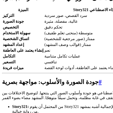
بالذكاء الاصطناعي
الميزة
سرد القصص، صور سردية
التركيز
عالية، مفصلة، مثيرة
جودة الصورة
تحكم دقيق
التخصيص
متوسطة (منحنى تعلم طفيف)
سهولة الاستخدام
ممتاز (صور مرجعية للشخصية)
اتساق الشخصية
ممتاز (قوالب وصف المشهد)
إعداد المشهد
نعم
إنشاء يعتمد على العاطفة
عمليات تكامل متنامية
التكامل
تنافسي
التسعير
ء يعتمد على العاطفة، أدوات لوحة القصة
ميزات فريدة
#
جودة الصورة والأسلوب: مواجهة بصرية
ي ينتجها. لتوضيح الاختلافات بين Story321 ومُنشئ الصور في Canva، دعنا نفكر في مطالبة نموذجية: "امرأة شابة بشعر
من المحتمل أن يقوم Story321 بإنشاء صورة بتفاصيل أكثر ثراءً وإضاءة أكثر دراماتيكية وإحساس أقوى بالجو. سيكون تعبير الشخصية ووضعيته أكثر إثارة، وستبدو الصورة الإجمالية أشبه بمشهد
Story321:
من رواية خيالية.