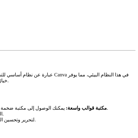
طريقة ملائمة لإنشاء صور مرئية مدعومة بالذكاء الاصطناعي داخل بيئة مألوفة. يُعد مُنشئ الصور في Canva خيارًا شائعًا للعديد من المستخدمين.
يمكنك الوصول إلى مكتبة ضخمة من القوالب المصممة مسبقًا لأغراض مختلفة، بما في ذلك منشورات وسائل التواصل الاجتماعي والعروض التقديمية والمواد التسويقية.
مكتبة قوالب واسعة:
يمكنك دمج الصور التي تم إنشاؤها بواسطة الذكاء الاصطناعي بسلاسة في تصميمات Canva الخاصة بك.
استخدم مجموعة أدوات التصميم الشاملة في Canva لتحرير وتحسين الصور التي تم إنشاؤها بواسطة الذكاء الاصطناعي.