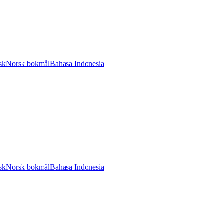
sk
Norsk bokmål
Bahasa Indonesia
sk
Norsk bokmål
Bahasa Indonesia