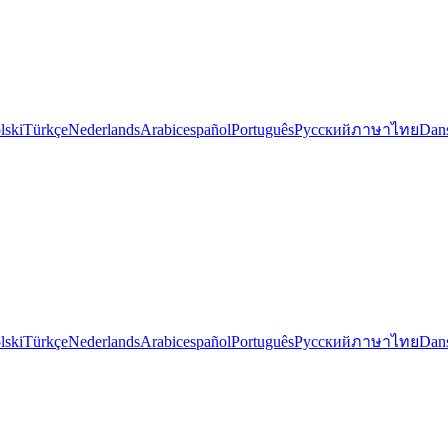
lski
Türkçe
Nederlands
Arabic
español
Português
Русский
ภาษาไทย
Dan
lski
Türkçe
Nederlands
Arabic
español
Português
Русский
ภาษาไทย
Dan