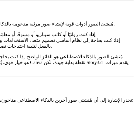
يُعد كل من Story321 مُنشئ الصور بالذكاء الاصطناعي و Canva مُنشئ الصور أدوات قوية لإنشاء صور مرئية مدعومة بالذكاء الاصطناعي. ومع ذلك، فإنها تلبي احتياجات مختلفة وتقدم نقاط قوة متميزة.
كنت روائيًا أو كاتب سيناريو أو مسوقًا أو معلمًا تحتاج إلى إنشاء صور مرئية تعزز وتكمل قصصك. أنت تقدر التحكم الدقيق واتساق الشخصية وإنشاء صور عالية الجودة.
اختر Story321 إذا:
اختر مُنشئ الصور في Canva إذا:
كنت بحاجة إلى نظام أساسي تصميم متعدد الاستخدامات وس
الاجتماعي وعروض تقديمية ومواد تسويقية بسرعة وسهولة. يُعد مُنشئ الصور في Canva خيارًا رائعًا إذا كنت تستخدم Canva بالفعل لتلبية احتياجات تصميم أخرى.
في حين أن هذه المقالة ركزت على Story321 ومُنشئ الصور في Canva، تجدر الإشارة إلى أن مُنشئي صور آخرين بالذكاء الاصطناعي متاحون، ولكل منهم نقاط قوته وضعفه. تتضمن بعض البدائل الشائعة ما يلي: