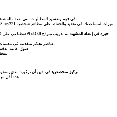
يتفوق Story321 في فهم وتفسير المطالبات التي تصف المشاهد والشخصيات والعواطف داخل سياق سردي. يؤدي هذا إلى إنشاء صور أكثر صلة وإثارة.
خبرة في إعداد المشهد:
تم تدريب نموذج الذكاء الاصطناعي على فهم
يوفر Story321 عناصر تحكم متقدمة في معلمات الصورة مثل النمط والتكوين والإضاءة، مما يسمح لك بضبط الصور المرئية لتتناسب مع نبرة قصتك وجوها.
ينتج Story321 صورًا عالية الدقة وجذابة بصريًا ومناسبة لمختلف التطبيقات، من أغلفة الكتب إلى حملات وسائل التواصل الاجتماعي.
يوفر مجتمع متخصص الدعم والإلهام والتعليقات، مما يساعد المستخدمين على تحقيق أقصى استفادة من النظام الأساسي.
مجتم
في حين أن تركيزه الذي يتمحور حول القصة هو نقطة قوة، فقد يكون أقل تنوعًا للمستخدمين الذين يحتاجون إلى نطاق أوسع من أنواع الصور خارج السياقات السردية.
تركيز متخصص:
كنظام أساسي أحدث نسبيًا مقارنة بـ Canva، قد يكون لدى Story321 عدد أقل من عمليات التكامل والقوالب المصممة مسبقًا.