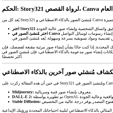
Can للتصميم العام
إنشاء رسومات لوسائل التواصل
نشاء صور مرئية مقنعة لقصصك، فإن Story321 مُنشئ الصور بالذكاء الاصطناعي هو الفائز الواضح. إذا كنت بحاجة إلى
اصطناعي، فإن مُنشئ الصور في Canva هو خيار قوي. يُعد مُنشئ الصور في Canva نقطة بداية جيدة، لكن Story321 يقدم ميزات
أكثر تخصصًا.
ستكشاف مُنشئي صور آخرين بالذكاء الاصطناعي
معروف بإنشاء صور فنية وسريالية.
Midjourney:
DALL-E 2:
Stable Diffusion: