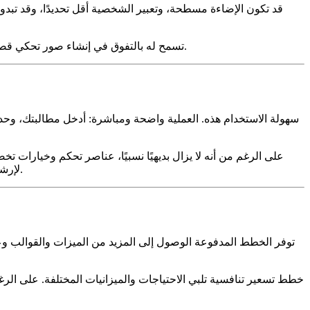
في حين أن مُنشئ الصور في Canva يمكنه إنشاء صور مبهجة بصريًا، فإن التدريب والميزات المتخصصة في Story321 تسمح له بالتفوق في إنشاء صور تحكي قصة وتثير مشاعر محددة.
لإرشاد المستخدمين خلال العملية. التحكم الإضافي يستحق الجهد الإضافي للمستخدمين الذين يرغبون في ضبط صورهم وتحقيق رؤى فنية محددة.