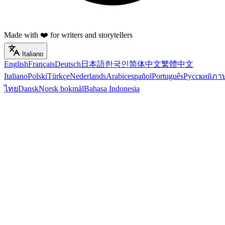
Made with ❤️ for writers and storytellers
Italiano
English
Français
Deutsch
日本語
한국인
简体中文
繁體中文
Italiano
Polski
Türkçe
Nederlands
Arabic
español
Português
Русский
ภา
ไทย
Dansk
Norsk bokmål
Bahasa Indonesia