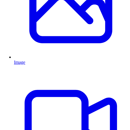
Image