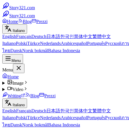
Story321.com
Story321.com
Home
Blog
Prezzi
Italiano
English
Français
Deutsch
日本語
한국인
简体中文
繁體中文
Italiano
Polski
Türkçe
Nederlands
Arabic
español
Português
Русский
ภา
ไทย
Dansk
Norsk bokmål
Bahasa Indonesia
Menu
Menu
Home
Image
Video
Writing
Blog
Prezzi
Italiano
English
Français
Deutsch
日本語
한국인
简体中文
繁體中文
Italiano
Polski
Türkçe
Nederlands
Arabic
español
Português
Русский
ภา
ไทย
Dansk
Norsk bokmål
Bahasa Indonesia