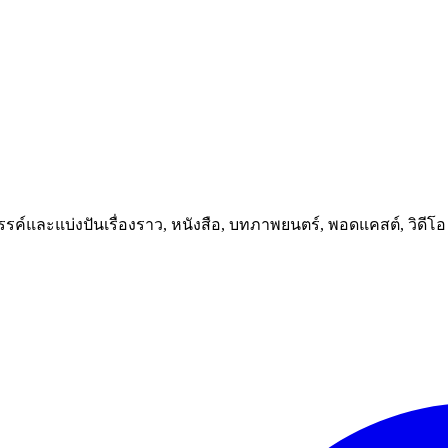
างสรรค์และแบ่งปันเรื่องราว, หนังสือ, บทภาพยนตร์, พอดแคสต์, วิด