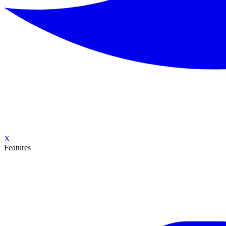
X
Features