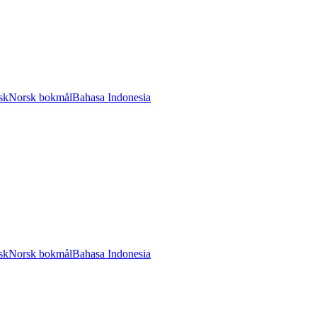
sk
Norsk bokmål
Bahasa Indonesia
sk
Norsk bokmål
Bahasa Indonesia