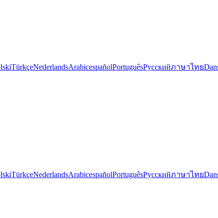
lski
Türkçe
Nederlands
Arabic
español
Português
Русский
ภาษาไทย
Dan
lski
Türkçe
Nederlands
Arabic
español
Português
Русский
ภาษาไทย
Dan