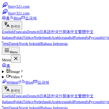
Story321.com
Story321.com
홈
Blog
요금제
한국인
English
Français
Deutsch
日本語
한국인
简体中文
繁體中文
Italiano
Polski
Türkçe
Nederlands
Arabic
español
Português
Русский
ภา
ไทย
Dansk
Norsk bokmål
Bahasa Indonesia
Menu
Menu
홈
Image
Video
Writing
Blog
요금제
한국인
English
Français
Deutsch
日本語
한국인
简体中文
繁體中文
Italiano
Polski
Türkçe
Nederlands
Arabic
español
Português
Русский
ภา
ไทย
Dansk
Norsk bokmål
Bahasa Indonesia