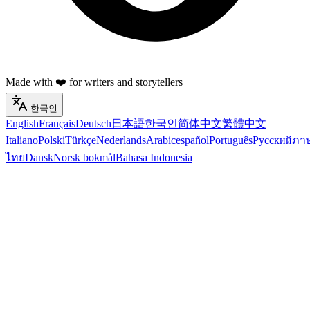
Made with ❤️ for writers and storytellers
한국인
English
Français
Deutsch
日本語
한국인
简体中文
繁體中文
Italiano
Polski
Türkçe
Nederlands
Arabic
español
Português
Русский
ภา
ไทย
Dansk
Norsk bokmål
Bahasa Indonesia