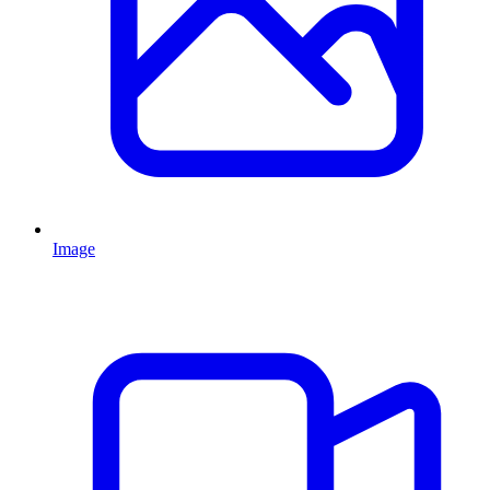
Image