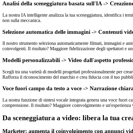
Analisi della sceneggiatura basata sull'IA -> Creazion
La nostra IA intelligente analizza la tua sceneggiatura, identifica i tem
non sulla meccanica.
Selezione automatica delle immagini -> Contenuti vide
Il nostro strumento seleziona automaticamente filmati, immagini e anim
coinvolgenti. Il risultato? Maggiore fidelizzazione degli spettatori e u
Modelli personalizzabili -> Video dall'aspetto profess
Scegli tra una varietà di modelli progettati professionalmente per creare
Rafforza il riconoscimento del marchio e crea fiducia con il tuo pubbl
Voce fuori campo da testo a voce -> Narrazione chiara
La nostra funzione di sintesi vocale integrata genera una voce fuori c
comprensione. Il risultato? Maggiore coinvolgimento e un'esperienza v
Da sceneggiatura a video: libera la tua creat
Marketer: aumenta il coinvolgimento con annunci vid