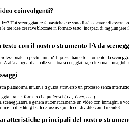
video coinvolgenti?
ideo? Hai sceneggiature fantastiche che sono lì ad aspettare di essere po
 le tue idee creative bloccate in formato testo, incapaci di raggiungere i
 testo con il nostro strumento IA da scenegg
 professionale in pochi minuti? Ti presentiamo lo strumento da sceneggia
stra IA all'avanguardia analizza la tua sceneggiatura, seleziona immagini 
ssaggi
tra piattaforma intuitiva ti guida attraverso un processo senza interruzio
giatura nel formato che preferisci (.txt, .docx, ecc.).
tua sceneggiatura e genera automaticamente un video con immagini e voc
trumenti di editing facili da usare, quindi condividilo con il mondo!
 caratteristiche principali del nostro strume