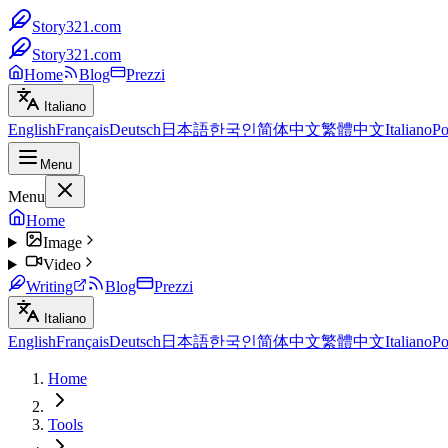
Story321.com
Story321.com
Home
Blog
Prezzi
Italiano
English
Français
Deutsch
日本語
한국인
简体中文
繁體中文
Italiano
Po
Menu
Menu
Home
Image
Video
Writing
Blog
Prezzi
Italiano
English
Français
Deutsch
日本語
한국인
简体中文
繁體中文
Italiano
Po
Home
Tools