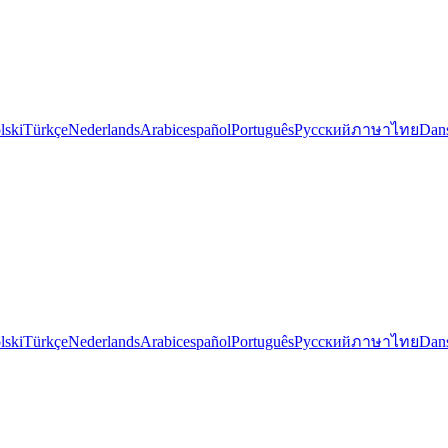
lski
Türkçe
Nederlands
Arabic
español
Português
Русский
ภาษาไทย
Dan
lski
Türkçe
Nederlands
Arabic
español
Português
Русский
ภาษาไทย
Dan