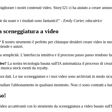
liorare i nostri contenuti video. Story321 ci ha aiutato a creare annunc
 da usare e i risultati sono fantastici!" -
Emily Carter, educatrice
 sceneggiatura a video
?
Il nostro strumento è perfetto per chiunque desideri creare video in m
ziende e autori.
 semplicità. L'interfaccia intuitiva e il processo passo passo rendono fa
deo?
La nostra tecnologia basata sull'IA automatizza il processo di cre
 musica stock esenti da royalty.
uoi dati. Le tue sceneggiature e i tuoi video sono archiviati in modo sic
nullare l'abbonamento in qualsiasi momento. Non ci sono contratti a lun
so!
ideo accattivanti con lo strumento da sceneggiatura a video basato sull'IA