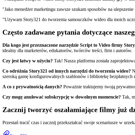
"Jako menedżer marketingu zawsze szukam sposobów na ulepszenie n
"Używam Story321 do tworzenia samouczków wideo dla moich uczniów
Często zadawane pytania dotyczące naszego
Dla kogo jest przeznaczone narzędzie Script to Video firmy Stor
idealny dla marketerów, edukatorów, twórców treści, firm i autorów.
Czy jest łatwy w użyciu?
Tak! Nasza platforma została zaprojektowan
Co odróżnia Story321 od innych narzędzi do tworzenia wideo?
Na
szeroką gamę konfigurowalnych szablonów i bibliotekę bezpłatnych 
A co z prywatnością danych?
Poważnie traktujemy twoją prywatność
Czy mogę anulować subskrypcję w dowolnym momencie?
Tak, m
Zacznij tworzyć oszałamiające filmy już dz
Przestań tracić czas i zacznij przekształcać swoje scenariusze w urze