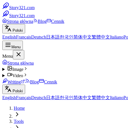
Story321.com
Story321.com
Strona główna
Blog
Cennik
Polski
English
Français
Deutsch
日本語
한국인
简体中文
繁體中文
Italiano
Po
Menu
Menu
Strona główna
Image
Video
Writing
Blog
Cennik
Polski
English
Français
Deutsch
日本語
한국인
简体中文
繁體中文
Italiano
Po
Home
Tools