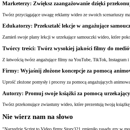
Marketerzy: Zwiększ zaangażowanie dzięki przekon
Twórz przyciągające uwagę reklamy wideo ze swoich scenariuszy mark
Edukatorzy: Przekształć lekcje w angażujące samouc
Zamień swoje plany lekcji w urzekające samouczki wideo, które p
Twórcy treści: Twórz wysokiej jakości filmy do medi
Z łatwością twórz angażujące filmy na YouTube, TikTok, Instagram i 
Firmy: Wyjaśnij złożone koncepcje za pomocą anim
Uprość złożone pomysły i procesy za pomocą angażujących animowa
Autorzy: Promuj swoje książki za pomocą urzekając
Twórz przekonujące zwiastuny wideo, które prezentują twoją książkę
Nie wierz nam na słowo
"Narzędzie Script to Video firmy Story321 zmieniło zasady gry w mo