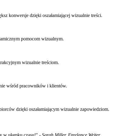
z konwersje dzięki oszałamiającej wizualnie treści.
 dynamicznym pomocom wizualnym.
trakcyjnym wizualnie treściom.
nie wśród pracowników i klientów.
odbiorców dzięki oszałamiającym wizualnie zapowiedziom.
my w ułamku czasu!" -
Sarah Miller, Freelance Writer