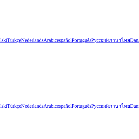
lski
Türkçe
Nederlands
Arabic
español
Português
Русский
ภาษาไทย
Dan
lski
Türkçe
Nederlands
Arabic
español
Português
Русский
ภาษาไทย
Dan