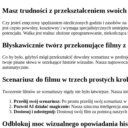
Masz trudności z przekształceniem swoich
Czy jesteś zmęczony spędzaniem niezliczonych godzin i zasobów na t
jest często powolny, kosztowny i wymaga specjalistycznych umiejętn
potencjału. Walka jest realna: złożone oprogramowanie, niekończąca s
Błyskawicznie twórz przekonujące filmy z 
Co by było, gdybyś mógł przekształcić dowolny scenariusz w profesj
twoje pisane słowa w urzekające historie wizualne. Nasza najnowocześ
automatycznie.
Scenariusz do filmu w trzech prostych kr
Tworzenie filmów ze scenariuszy nigdy nie było łatwiejsze. Nasza i
Prześlij swój scenariusz:
Po prostu prześlij swój scenariusz w 
Pozwól AI działać magicznie:
Nasza sztuczna inteligencja ana
Dostosuj i udostępnij:
Dostosuj swój film za pomocą naszych ł
Odblokuj moc wizualnego opowiadania hist