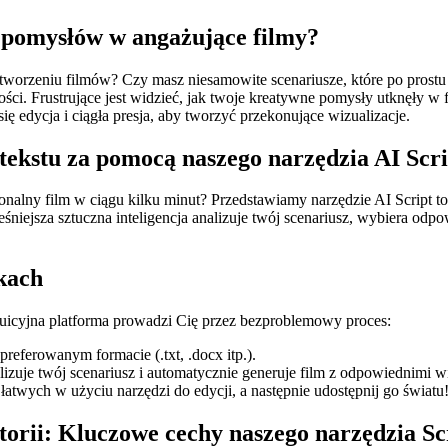
 pomysłów w angażujące filmy?
worzeniu filmów? Czy masz niesamowite scenariusze, które po prostu l
ości. Frustrujące jest widzieć, jak twoje kreatywne pomysły utknęły 
ię edycja i ciągła presja, aby tworzyć przekonujące wizualizacje.
tekstu za pomocą naszego narzędzia AI Scri
onalny film w ciągu kilku minut? Przedstawiamy narzędzie AI Script t
niejsza sztuczna inteligencja analizuje twój scenariusz, wybiera odpow
okach
ntuicyjna platforma prowadzi Cię przez bezproblemowy proces:
preferowanym formacie (.txt, .docx itp.).
lizuje twój scenariusz i automatycznie generuje film z odpowiednimi wi
atwych w użyciu narzędzi do edycji, a następnie udostępnij go światu
orii: Kluczowe cechy naszego narzędzia Scr