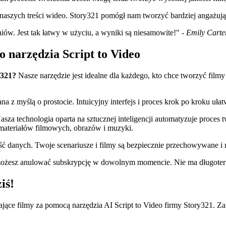
aszych treści wideo. Story321 pomógł nam tworzyć bardziej angażując
. Jest tak łatwy w użyciu, a wyniki są niesamowite!" -
Emily Carte
 narzędzia Script to Video
y321?
Nasze narzędzie jest idealne dla każdego, kto chce tworzyć filmy
a z myślą o prostocie. Intuicyjny interfejs i proces krok po kroku uł
sza technologia oparta na sztucznej inteligencji automatyzuje proces
materiałów filmowych, obrazów i muzyki.
 danych. Twoje scenariusze i filmy są bezpiecznie przechowywane i n
ożesz anulować subskrypcję w dowolnym momencie. Nie ma długoter
iś!
kające filmy za pomocą narzędzia AI Script to Video firmy Story321. Zar