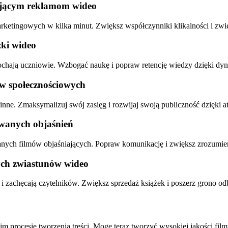
ującym reklamom wideo
etingowych w kilka minut. Zwiększ współczynniki klikalności i zwięks
zki wideo
okochają uczniowie. Wzbogać naukę i popraw retencję wiedzy dzięki
ów społecznościowych
inne. Zmaksymalizuj swój zasięg i rozwijaj swoją publiczność dzięki a
owanych objaśnień
nych filmów objaśniających. Popraw komunikację i zwiększ zrozumie
ych zwiastunów wideo
 i zachęcają czytelników. Zwiększ sprzedaż książek i poszerz grono 
im procesie tworzenia treści. Mogę teraz tworzyć wysokiej jakości fil