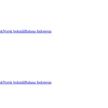
sk
Norsk bokmål
Bahasa Indonesia
sk
Norsk bokmål
Bahasa Indonesia