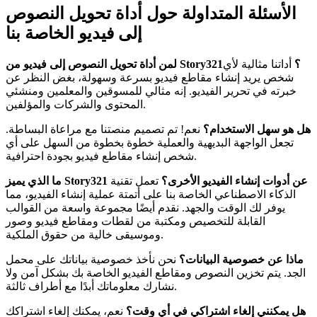
الأسئلة المتداولة حول أداة تحويل النصوص
إلى فيديو الخاصة بنا
لمن أداة تحويل النصوص إلى فيديو من Story321؟
أداتنا مثالية لأي
شخص يريد إنشاء مقاطع فيديو بسرعة وسهولة، بغض النظر عن
خبرته في تحرير الفيديو. إنه مثالي للمسوقين والمعلمين ومنشئي
المحتوى والشركات والمؤلفين.
هل هو سهل الاستخدام؟
نعم! تم تصميم منصتنا مع مراعاة البساطة.
تجعل الواجهة البديهية والعملية خطوة بخطوة من السهل على أي
شخص إنشاء مقاطع فيديو بجودة احترافية.
ما الذي يميز Story321 عن أدوات إنشاء الفيديو الأخرى؟
تعمل تقنية
الذكاء الاصطناعي الخاصة بنا على أتمتة عملية إنشاء الفيديو، مما
يوفر لك الوقت والجهد. نقدم أيضًا مجموعة واسعة من القوالب
القابلة للتخصيص ومكتبة من لقطات ومقاطع فيديو وصور
وموسيقى خالية من حقوق الملكية.
ماذا عن خصوصية البيانات؟
نحن نأخذ خصوصية بياناتك على محمل
الجد. يتم تخزين النصوص ومقاطع الفيديو الخاصة بك بشكل آمن ولا
نشارك معلوماتك أبدًا مع أطراف ثالثة.
هل يمكنني إلغاء اشتراكي في أي وقت؟
نعم، يمكنك إلغاء اشتراكك