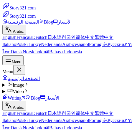
Story321.com
Story321.com
الأسعار
Blog
الصفحة الرئيسية
Arabic
English
Français
Deutsch
日本語
한국인
简体中文
繁體中文
Italiano
Polski
Türkçe
Nederlands
Arabic
español
Português
Русский
ภา
ไทย
Dansk
Norsk bokmål
Bahasa Indonesia
Menu
Menu
الصفحة الرئيسية
Image
Video
الأسعار
Blog
Writing
Arabic
English
Français
Deutsch
日本語
한국인
简体中文
繁體中文
Italiano
Polski
Türkçe
Nederlands
Arabic
español
Português
Русский
ภา
ไทย
Dansk
Norsk bokmål
Bahasa Indonesia