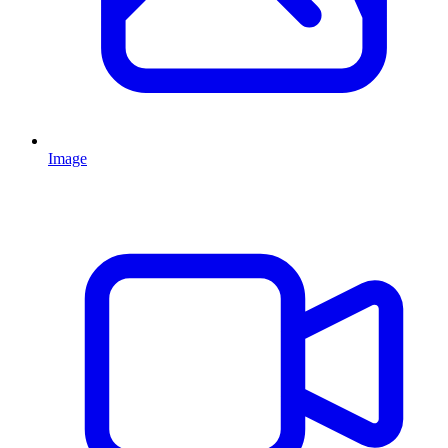
Image