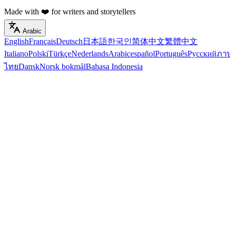
Made with ❤️ for writers and storytellers
Arabic
English
Français
Deutsch
日本語
한국인
简体中文
繁體中文
Italiano
Polski
Türkçe
Nederlands
Arabic
español
Português
Русский
ภา
ไทย
Dansk
Norsk bokmål
Bahasa Indonesia