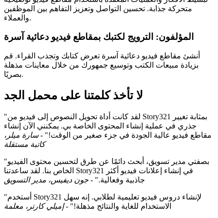
متحركة جذابة. تحسين التواصل وتعزيز التفاهم بين الموظفين
والعملاء.
المؤلفون: الترويج لكتبك بمقاطع فيديو دعائية آسرة
أنشئ مقاطع فيديو دعائية آسرة تعرض كتابك وتجذب القراء. قم
بزيادة مبيعات الكتب وتوسيع جمهورك من خلال معاينات مذهلة
بصريًا.
لا تأخذ كلمتنا على محمل الجد
"لقد كانت أداة تحويل النصوص إلى فيديو من Story321 بمثابة تغيير
جذري في عملية إنشاء المحتوى الخاصة بي. يمكنني الآن إنشاء
مقاطع فيديو عالية الجودة في جزء صغير من الوقت!" -
سارة ميلر،
كاتبة مستقلة
"بصفتي مدير تسويق، أبحث دائمًا عن طرق لتحسين محتوى الفيديو
الخاص بنا. لقد ساعدتنا Story321 في إنشاء إعلانات فيديو أكثر
جاذبية وفعالية." -
جون ديفيس، مدير التسويق
"أستخدم Story321 لإنشاء دروس فيديو تعليمية لطلابي. إنه سهل
الاستخدام للغاية والنتائج مذهلة!" -
إميلي كارتر، معلمة