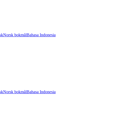
sk
Norsk bokmål
Bahasa Indonesia
sk
Norsk bokmål
Bahasa Indonesia