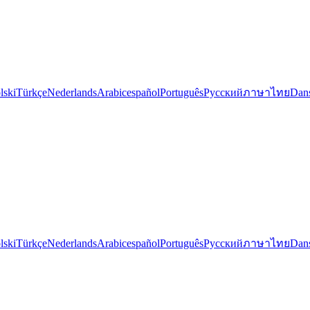
lski
Türkçe
Nederlands
Arabic
español
Português
Русский
ภาษาไทย
Dan
lski
Türkçe
Nederlands
Arabic
español
Português
Русский
ภาษาไทย
Dan