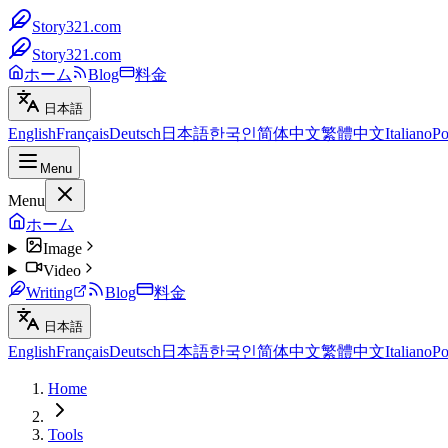
Story321.com
Story321.com
ホーム
Blog
料金
日本語
English
Français
Deutsch
日本語
한국인
简体中文
繁體中文
Italiano
Po
Menu
Menu
ホーム
Image
Video
Writing
Blog
料金
日本語
English
Français
Deutsch
日本語
한국인
简体中文
繁體中文
Italiano
Po
Home
Tools