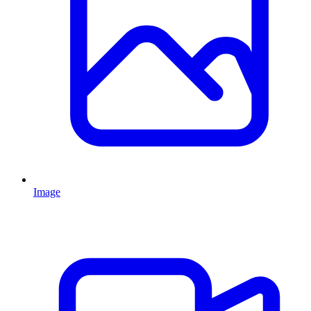
Image