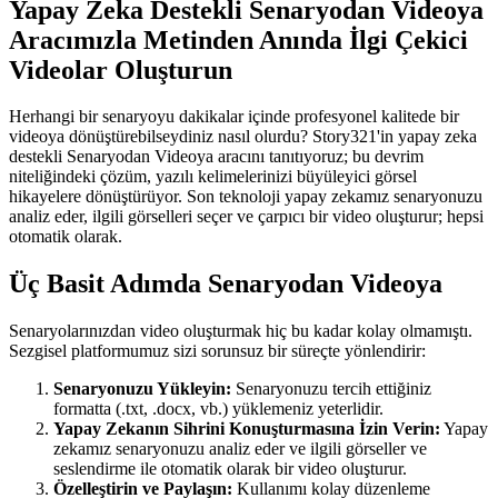
Yapay Zeka Destekli Senaryodan Videoya
Aracımızla Metinden Anında İlgi Çekici
Videolar Oluşturun
Herhangi bir senaryoyu dakikalar içinde profesyonel kalitede bir
videoya dönüştürebilseydiniz nasıl olurdu? Story321'in yapay zeka
destekli Senaryodan Videoya aracını tanıtıyoruz; bu devrim
niteliğindeki çözüm, yazılı kelimelerinizi büyüleyici görsel
hikayelere dönüştürüyor. Son teknoloji yapay zekamız senaryonuzu
analiz eder, ilgili görselleri seçer ve çarpıcı bir video oluşturur; hepsi
otomatik olarak.
Üç Basit Adımda Senaryodan Videoya
Senaryolarınızdan video oluşturmak hiç bu kadar kolay olmamıştı.
Sezgisel platformumuz sizi sorunsuz bir süreçte yönlendirir:
Senaryonuzu Yükleyin:
Senaryonuzu tercih ettiğiniz
formatta (.txt, .docx, vb.) yüklemeniz yeterlidir.
Yapay Zekanın Sihrini Konuşturmasına İzin Verin:
Yapay
zekamız senaryonuzu analiz eder ve ilgili görseller ve
seslendirme ile otomatik olarak bir video oluşturur.
Özelleştirin ve Paylaşın:
Kullanımı kolay düzenleme