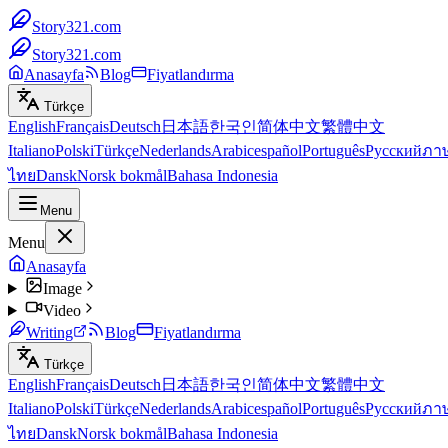
Story321.com
Story321.com
Anasayfa
Blog
Fiyatlandırma
Türkçe
English
Français
Deutsch
日本語
한국인
简体中文
繁體中文
Italiano
Polski
Türkçe
Nederlands
Arabic
español
Português
Русский
ภา
ไทย
Dansk
Norsk bokmål
Bahasa Indonesia
Menu
Menu
Anasayfa
Image
Video
Writing
Blog
Fiyatlandırma
Türkçe
English
Français
Deutsch
日本語
한국인
简体中文
繁體中文
Italiano
Polski
Türkçe
Nederlands
Arabic
español
Português
Русский
ภา
ไทย
Dansk
Norsk bokmål
Bahasa Indonesia