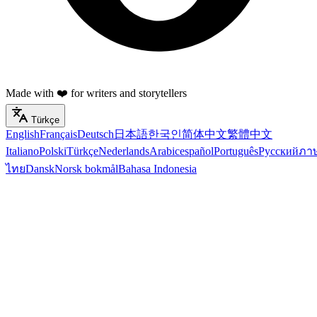
Made with ❤️ for writers and storytellers
Türkçe
English
Français
Deutsch
日本語
한국인
简体中文
繁體中文
Italiano
Polski
Türkçe
Nederlands
Arabic
español
Português
Русский
ภา
ไทย
Dansk
Norsk bokmål
Bahasa Indonesia