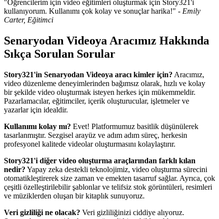
"Öğrencilerim için video eğitimleri oluşturmak için Story321'i
kullanıyorum. Kullanımı çok kolay ve sonuçlar harika!" -
Emily
Carter, Eğitimci
Senaryodan Videoya Aracımız Hakkında
Sıkça Sorulan Sorular
Story321'in Senaryodan Videoya aracı kimler için?
Aracımız,
video düzenleme deneyimlerinden bağımsız olarak, hızlı ve kolay
bir şekilde video oluşturmak isteyen herkes için mükemmeldir.
Pazarlamacılar, eğitimciler, içerik oluşturucular, işletmeler ve
yazarlar için idealdir.
Kullanımı kolay mı?
Evet! Platformumuz basitlik düşünülerek
tasarlanmıştır. Sezgisel arayüz ve adım adım süreç, herkesin
profesyonel kalitede videolar oluşturmasını kolaylaştırır.
Story321'i diğer video oluşturma araçlarından farklı kılan
nedir?
Yapay zeka destekli teknolojimiz, video oluşturma sürecini
otomatikleştirerek size zaman ve emekten tasarruf sağlar. Ayrıca, çok
çeşitli özelleştirilebilir şablonlar ve telifsiz stok görüntüleri, resimleri
ve müziklerden oluşan bir kitaplık sunuyoruz.
Veri gizliliği ne olacak?
Veri gizliliğinizi ciddiye alıyoruz.