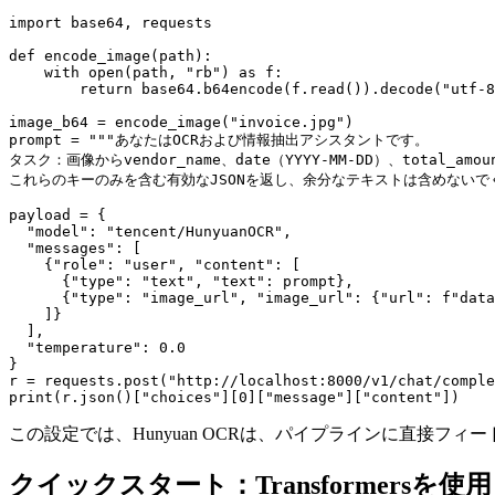
import base64, requests

def encode_image(path):

    with open(path, "rb") as f:

        return base64.b64encode(f.read()).decode("utf-8
image_b64 = encode_image("invoice.jpg")

prompt = """あなたはOCRおよび情報抽出アシスタントです。

タスク：画像からvendor_name、date（YYYY-MM-DD）、total_amo
これらのキーのみを含む有効なJSONを返し、余分なテキストは含めないでく
payload = {

  "model": "tencent/HunyuanOCR",

  "messages": [

    {"role": "user", "content": [

      {"type": "text", "text": prompt},

      {"type": "image_url", "image_url": {"url": f"data
    ]}

  ],

  "temperature": 0.0

}

r = requests.post("http://localhost:8000/v1/chat/comple
この設定では、Hunyuan OCRは、パイプラインに直接フィ
クイックスタート：Transformersを使用し