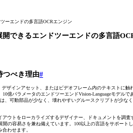
ンドツーエンドの多言語OCRエンジン
際に展開できるエンドツーエンドの多言語O
を持つべき理由
#
デザインアセット、またはビデオフレーム内のテキストに触れるな
、10億パラメータのエンドツーエンドVision-Languageモデル
れは、可動部品が少なく、壊れやすいグルースクリプトが少な
イアウトをローカライズするデザイナー、ドキュメントを調査
展開の容易さを兼ね備えています。100以上の言語をサポートし、vL
み合わせます。