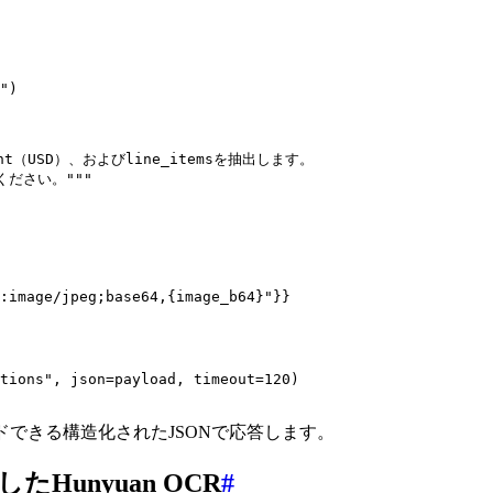
")

unt（USD）、およびline_itemsを抽出します。

ださい。"""

:image/jpeg;base64,{image_b64}"}}

tions", json=payload, timeout=120)

ードできる構造化されたJSONで応答します。
たHunyuan OCR
#