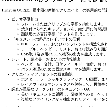
Hunyuan OCRは、最小限の摩擦でクリエイターの実用的
ビデオ字幕抽出
フレームまたはクリップから字幕を抽出します。
焼き付けられたキャプションを、編集用に時間調
翻訳用の多言語字幕ドラフトを作成します。
ドキュメントの解析とレイアウトの理解
PDF、フォーム、およびパンフレットを構造化さ
テーブル、ヘッダー、リスト、および読み取り順
CMS取り込み用のJSON対応の出力を生成します
レシート、請求書、およびIDの情報抽出
ベンダー名、合計、日付フィールド、住所、および
バッチ処理のために固定スキーマを適用します。
クリエイティブアセットの画像翻訳
ポスター、ソーシャルグラフィック、UI画面、ま
レイアウトのセマンティクスを保持して、再植字
調査が重要なワークフローのドキュメントQA
長いドキュメントに質問し、証拠付きのターゲッ
複雑なファイリングから抽出されたフィールドを