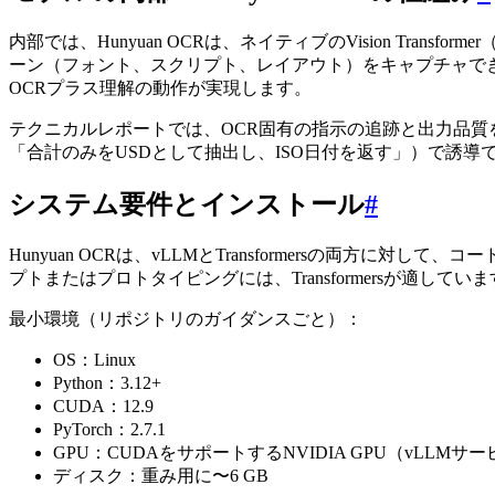
内部では、Hunyuan OCRは、ネイティブのVision Tr
ーン（フォント、スクリプト、レイアウト）をキャプチャで
OCRプラス理解の動作が実現します。
テクニカルレポートでは、OCR固有の指示の追跡と出力品質を
「合計のみをUSDとして抽出し、ISO日付を返す」）で誘
システム要件とインストール
#
Hunyuan OCRは、vLLMとTransformersの両
プトまたはプロトタイピングには、Transformersが適してい
最小環境（リポジトリのガイダンスごと）：
OS：Linux
Python：3.12+
CUDA：12.9
PyTorch：2.7.1
GPU：CUDAをサポートするNVIDIA GPU（vLLMサ
ディスク：重み用に〜6 GB