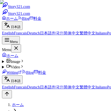
Story321.com
Story321.com
ホーム
Blog
料金
日本語
English
Français
Deutsch
日本語
한국인
简体中文
繁體中文
Italiano
Po
Menu
Menu
ホーム
Image
Video
Writing
Blog
料金
日本語
English
Français
Deutsch
日本語
한국인
简体中文
繁體中文
Italiano
Po
ホーム