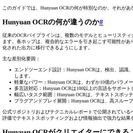
このガイドでは、Hunyuan OCRの何が特別なのか、そ
Hunyuan OCRの何が違うのか
#
従来のOCRパイプラインは、複数のモデルとヒューリステ
ます。各ホップは、複合的なエラーを引き起こす可能性がありま
化された出力に移行できるようにします。
主な差別化要因：
エンドツーエンド設計：Hunyuan OCRは、検出
します。
軽量なパワー：Hunyuan OCRは、わずか10億の
多言語対応：Hunyuan OCRは100以上の言語を
幅広いタスク範囲：Hunyuan OCRは、テキスト
プラグアンドプレイ展開：Hunyuan OCRは、高スルー
公式リポジトリおよびテクニカルレポートで公開されているベンチマ
評価でテキストスポッティングおよび情報抽出で強力な結果
Hunyuan OCRがクリエイターにできる