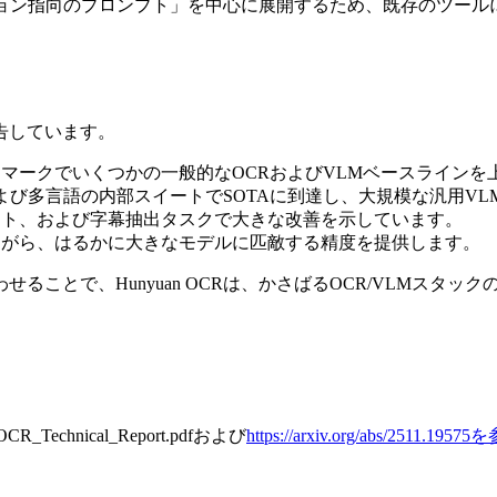
ケーション指向のプロンプト」を中心に展開するため、既存のツ
告しています。
ベンチマークでいくつかの一般的なOCRおよびVLMベースライン
enchおよび多言語の内部スイートでSOTAに到達し、大規模な汎用
レシート、および字幕抽出タスクで大きな改善を示しています。
持しながら、はるかに大きなモデルに匹敵する精度を提供します。
ることで、Hunyuan OCRは、かさばるOCR/VLMスタ
chnical_Report.pdfおよび
https://arxiv.org/abs/2511.195