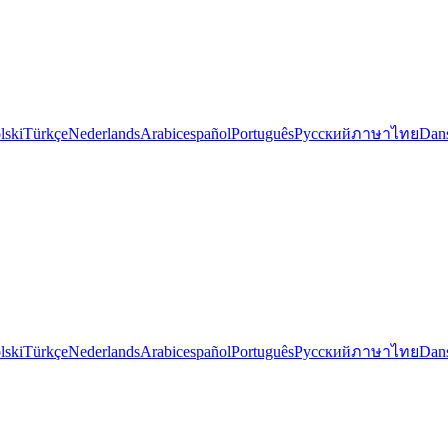
lski
Türkçe
Nederlands
Arabic
español
Português
Русский
ภาษาไทย
Dan
lski
Türkçe
Nederlands
Arabic
español
Português
Русский
ภาษาไทย
Dan