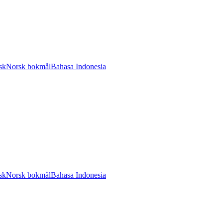
sk
Norsk bokmål
Bahasa Indonesia
sk
Norsk bokmål
Bahasa Indonesia