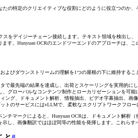
れがあなたの特定のクリエイティブな役割にどのように役立つのか
ィクスをデイジーチェーン接続します。テキスト領域を検出し、
す。Hunyuan OCRのエンドツーエンドのアプローチは、
、認識、およびダウンストリームの理解を1つの屋根の下に維持する
パラメータで最先端の結果を達成し、出荷とスケーリングを実用的に
サポートし、グローバルなコンテンツ制作とローカリゼーションを可
スポッティング、ドキュメント解析、情報抽出、ビデオ字幕抽出、
プットのサービスにはvLLMで、柔軟なスクリプトワークフローにはTr
ークによると、Hunyuan OCRは、ドキュメント解析（例：O
を示し、画像翻訳ではほぼ同等の性能を発揮します。これらす
こと
#