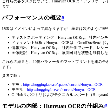
これらの各タスクについて、Hunyuan OCRは「アプリ
ます。
パフォーマンスの概要
#
結果はドメインによって異なりますが、著者は次のように報
テキストスポッティング：Hunyuan OCRは、社内
ドキュメント解析：Hunyuan OCRは、OmniDocB
情報抽出：Hunyuan OCRは、社内評価でカード、
画像翻訳：Hunyuan OCRは、展開可能な状態を維
これらの結果と、10億パラメータのフットプリントを組み合わせ
ます。
参考文献：
デモ：
https://huggingface.co/spaces/tencent/HunyuanOCR
モデル：
https://huggingface.co/tencent/HunyuanOCR
GitHubリポジトリおよびテクニカルレポート（HunyuanOCR_Te
モデルの内部：Hunyuan OCRの仕組み
#