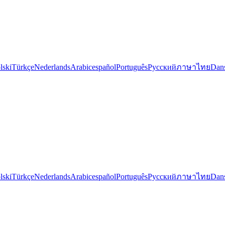
lski
Türkçe
Nederlands
Arabic
español
Português
Русский
ภาษาไทย
Dan
lski
Türkçe
Nederlands
Arabic
español
Português
Русский
ภาษาไทย
Dan