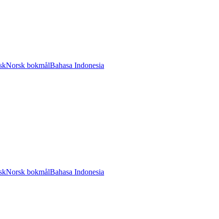
sk
Norsk bokmål
Bahasa Indonesia
sk
Norsk bokmål
Bahasa Indonesia