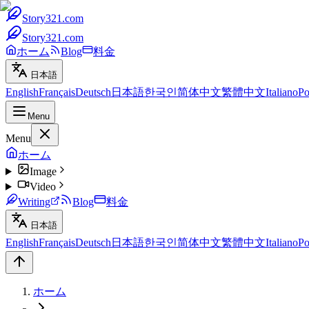
Story321.com
Story321.com
ホーム
Blog
料金
日本語
English
Français
Deutsch
日本語
한국인
简体中文
繁體中文
Italiano
Po
Menu
Menu
ホーム
Image
Video
Writing
Blog
料金
日本語
English
Français
Deutsch
日本語
한국인
简体中文
繁體中文
Italiano
Po
ホーム