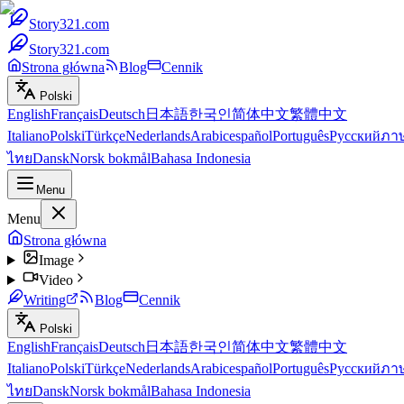
Story321.com
Story321.com
Strona główna
Blog
Cennik
Polski
English
Français
Deutsch
日本語
한국인
简体中文
繁體中文
Italiano
Polski
Türkçe
Nederlands
Arabic
español
Português
Русский
ภา
ไทย
Dansk
Norsk bokmål
Bahasa Indonesia
Menu
Menu
Strona główna
Image
Video
Writing
Blog
Cennik
Polski
English
Français
Deutsch
日本語
한국인
简体中文
繁體中文
Italiano
Polski
Türkçe
Nederlands
Arabic
español
Português
Русский
ภา
ไทย
Dansk
Norsk bokmål
Bahasa Indonesia