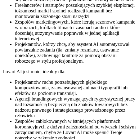
Freelancerów i startupów poszukujących szybkiej eksploracji
tożsamości marki i spójnej realizacji kampanii bez
montowania złożonego stosu narzędzi.
Zespołów marketingowych, które iterują sezonowe kampanie
w obrazach, krótkich filmach i zasobach audio i które
doceniają utrzymywanie poprawek w jednej aplikacji
internetowej.
Projektantów, którzy chcą, aby asystent AI automatyzował
powtarzalne zadania (tła, zmiany rozmiaru, usuwanie
obiektów), zachowując kontrolę za pomocą obszaru
roboczego w stylu profesjonalnym.
Lovart AI jest mniej idealny dla:
Projektantów ruchu potrzebujących głębokiego
kompozytowania, zaawansowanej animacji typografii lub
efektów na poziomie transmisji.
Agencji brandingowych wymagających rygorystycznej pracy
nad tożsamością bezpieczną dla znaków towarowych bez
nadzoru prawnego i strategicznego prowadzonego przez
człowieka.
Zespołów zablokowanych w istniejących platformach
korporacyjnych z dużymi zależnościami od wtyczek i ścisłym
zarządzaniem, chyba że Lovart AI może spełnić Twoje
potrzeby w zakresie zgodności.