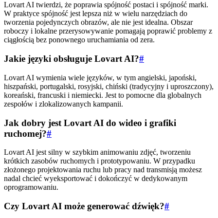
Lovart AI twierdzi, że poprawia spójność postaci i spójność marki.
W praktyce spójność jest lepsza niż w wielu narzędziach do
tworzenia pojedynczych obrazów, ale nie jest idealna. Obszar
roboczy i lokalne przerysowywanie pomagają poprawić problemy z
ciągłością bez ponownego uruchamiania od zera.
Jakie języki obsługuje Lovart AI?
#
Lovart AI wymienia wiele języków, w tym angielski, japoński,
hiszpański, portugalski, rosyjski, chiński (tradycyjny i uproszczony),
koreański, francuski i niemiecki. Jest to pomocne dla globalnych
zespołów i zlokalizowanych kampanii.
Jak dobry jest Lovart AI do wideo i grafiki
ruchomej?
#
Lovart AI jest silny w szybkim animowaniu zdjęć, tworzeniu
krótkich zasobów ruchomych i prototypowaniu. W przypadku
złożonego projektowania ruchu lub pracy nad transmisją możesz
nadal chcieć wyeksportować i dokończyć w dedykowanym
oprogramowaniu.
Czy Lovart AI może generować dźwięk?
#