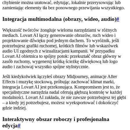
chybienie można uratować, edytując, lokalnie przerysowując lub
zamieniając elementy tła bez ponownego przewijania wszystkiego.
Integracja multimodalna (obrazy, wideo, audio)
#
Większość twórców żongluje wieloma narzędziami w różnych
mediach. Lovart AI łączy generowanie obrazów, ruch wideo i
projektowanie dźwięku pod jednym dachem. To wyróżnik, jeśli
potrzebujesz grafiki ruchomej, krótkich filmów lub wskazówek
audio UI zgodnych z wizualizacjami kampanii. W przypadku
Lovart AI obietnica to spójny potok: przekształć obraz główny w
zasób ruchomy, wygeneruj krótką ścieżkę dźwiękową lub logo
audio i zachowaj wszystko spójne stylistycznie.
Jeśli kiedykolwiek łączyłeś obrazy Midjourney, animacje After
Effects i muzykę stockową, próbując zachować klimat marki,
integracja Lovart AI jest przekonująca. Kompromisem jest to, że
specjalistyczne narzędzia nadal oferują głębszą kontrolę w każdej
modalności. Lovart AI zakłada, że nie zawsze potrzebujesz tej głębi
– a kiedy jej potrzebujesz, możesz wyeksportować i dokończyć
gdzie indziej.
Interaktywny obszar roboczy i profesjonalna
edycja
#