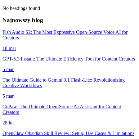
No headings found
Najnowszy blog
Fish Audio S2: The Most Expressive Open-Source Voice AI for
Creators
18 mar
GPT-5.3 Instant: The Ultimate Efficiency Tool for Content Creators
5 mar
The Ultimate Guide to Gemini 3.1 Flash-Lite: Revolutionizing
Creative Workflows
5 mar
CoPaw: The Ultimate Open-Source AI Assistant for Content
Creators
28 lut
OpenClaw Obsidian Skill Review: Setup, Use Cases & Limitations