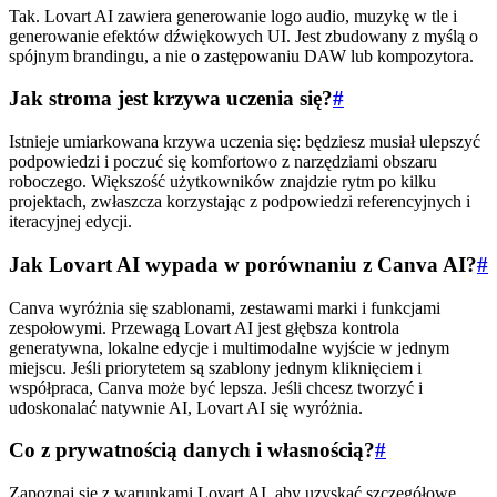
Tak. Lovart AI zawiera generowanie logo audio, muzykę w tle i
generowanie efektów dźwiękowych UI. Jest zbudowany z myślą o
spójnym brandingu, a nie o zastępowaniu DAW lub kompozytora.
Jak stroma jest krzywa uczenia się?
#
Istnieje umiarkowana krzywa uczenia się: będziesz musiał ulepszyć
podpowiedzi i poczuć się komfortowo z narzędziami obszaru
roboczego. Większość użytkowników znajdzie rytm po kilku
projektach, zwłaszcza korzystając z podpowiedzi referencyjnych i
iteracyjnej edycji.
Jak Lovart AI wypada w porównaniu z Canva AI?
#
Canva wyróżnia się szablonami, zestawami marki i funkcjami
zespołowymi. Przewagą Lovart AI jest głębsza kontrola
generatywna, lokalne edycje i multimodalne wyjście w jednym
miejscu. Jeśli priorytetem są szablony jednym kliknięciem i
współpraca, Canva może być lepsza. Jeśli chcesz tworzyć i
udoskonalać natywnie AI, Lovart AI się wyróżnia.
Co z prywatnością danych i własnością?
#
Zapoznaj się z warunkami Lovart AI, aby uzyskać szczegółowe