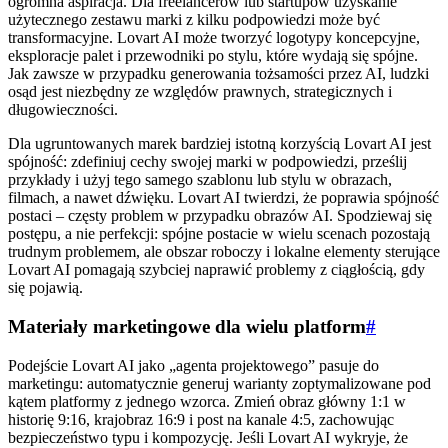
ogromna aspiracja. Dla freelancerów lub startupów uzyskanie
użytecznego zestawu marki z kilku podpowiedzi może być
transformacyjne. Lovart AI może tworzyć logotypy koncepcyjne,
eksploracje palet i przewodniki po stylu, które wydają się spójne.
Jak zawsze w przypadku generowania tożsamości przez AI, ludzki
osąd jest niezbędny ze względów prawnych, strategicznych i
długowieczności.
Dla ugruntowanych marek bardziej istotną korzyścią Lovart AI jest
spójność: zdefiniuj cechy swojej marki w podpowiedzi, prześlij
przykłady i użyj tego samego szablonu lub stylu w obrazach,
filmach, a nawet dźwięku. Lovart AI twierdzi, że poprawia spójność
postaci – częsty problem w przypadku obrazów AI. Spodziewaj się
postępu, a nie perfekcji: spójne postacie w wielu scenach pozostają
trudnym problemem, ale obszar roboczy i lokalne elementy sterujące
Lovart AI pomagają szybciej naprawić problemy z ciągłością, gdy
się pojawią.
Materiały marketingowe dla wielu platform
#
Podejście Lovart AI jako „agenta projektowego” pasuje do
marketingu: automatycznie generuj warianty zoptymalizowane pod
kątem platformy z jednego wzorca. Zmień obraz główny 1:1 w
historię 9:16, krajobraz 16:9 i post na kanale 4:5, zachowując
bezpieczeństwo typu i kompozycję. Jeśli Lovart AI wykryje, że