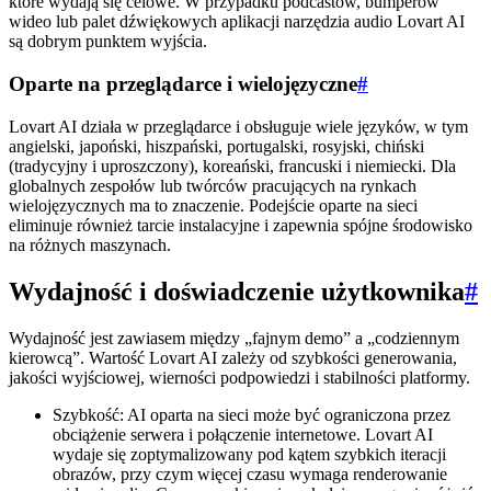
które wydają się celowe. W przypadku podcastów, bumperów
wideo lub palet dźwiękowych aplikacji narzędzia audio Lovart AI
są dobrym punktem wyjścia.
Oparte na przeglądarce i wielojęzyczne
#
Lovart AI działa w przeglądarce i obsługuje wiele języków, w tym
angielski, japoński, hiszpański, portugalski, rosyjski, chiński
(tradycyjny i uproszczony), koreański, francuski i niemiecki. Dla
globalnych zespołów lub twórców pracujących na rynkach
wielojęzycznych ma to znaczenie. Podejście oparte na sieci
eliminuje również tarcie instalacyjne i zapewnia spójne środowisko
na różnych maszynach.
Wydajność i doświadczenie użytkownika
#
Wydajność jest zawiasem między „fajnym demo” a „codziennym
kierowcą”. Wartość Lovart AI zależy od szybkości generowania,
jakości wyjściowej, wierności podpowiedzi i stabilności platformy.
Szybkość: AI oparta na sieci może być ograniczona przez
obciążenie serwera i połączenie internetowe. Lovart AI
wydaje się zoptymalizowany pod kątem szybkich iteracji
obrazów, przy czym więcej czasu wymaga renderowanie