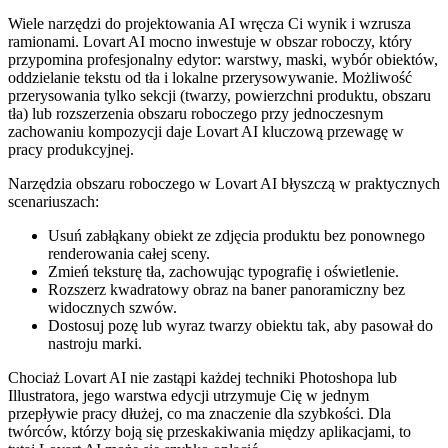
Wiele narzędzi do projektowania AI wręcza Ci wynik i wzrusza
ramionami. Lovart AI mocno inwestuje w obszar roboczy, który
przypomina profesjonalny edytor: warstwy, maski, wybór obiektów,
oddzielanie tekstu od tła i lokalne przerysowywanie. Możliwość
przerysowania tylko sekcji (twarzy, powierzchni produktu, obszaru
tła) lub rozszerzenia obszaru roboczego przy jednoczesnym
zachowaniu kompozycji daje Lovart AI kluczową przewagę w
pracy produkcyjnej.
Narzędzia obszaru roboczego w Lovart AI błyszczą w praktycznych
scenariuszach:
Usuń zabłąkany obiekt ze zdjęcia produktu bez ponownego
renderowania całej sceny.
Zmień teksturę tła, zachowując typografię i oświetlenie.
Rozszerz kwadratowy obraz na baner panoramiczny bez
widocznych szwów.
Dostosuj pozę lub wyraz twarzy obiektu tak, aby pasował do
nastroju marki.
Chociaż Lovart AI nie zastąpi każdej techniki Photoshopa lub
Illustratora, jego warstwa edycji utrzymuje Cię w jednym
przepływie pracy dłużej, co ma znaczenie dla szybkości. Dla
twórców, którzy boją się przeskakiwania między aplikacjami, to