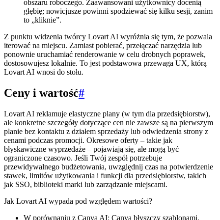
obszaru roboczego. Zaawansowani użytkownicy docenią
głębię; nowicjusze powinni spodziewać się kilku sesji, zanim
to „kliknie”.
Z punktu widzenia twórcy Lovart AI wyróżnia się tym, że pozwala
iterować na miejscu. Zamiast pobierać, przełączać narzędzia lub
ponownie uruchamiać renderowanie w celu drobnych poprawek,
dostosowujesz lokalnie. To jest podstawowa przewaga UX, którą
Lovart AI wnosi do stołu.
Ceny i wartość
#
Lovart AI reklamuje elastyczne plany (w tym dla przedsiębiorstw),
ale konkretne szczegóły dotyczące cen nie zawsze są na pierwszym
planie bez kontaktu z działem sprzedaży lub odwiedzenia strony z
cenami podczas promocji. Okresowe oferty – takie jak
błyskawiczne wyprzedaże – pojawiają się, ale mogą być
ograniczone czasowo. Jeśli Twój zespół potrzebuje
przewidywalnego budżetowania, uwzględnij czas na potwierdzenie
stawek, limitów użytkowania i funkcji dla przedsiębiorstw, takich
jak SSO, biblioteki marki lub zarządzanie miejscami.
Jak Lovart AI wypada pod względem wartości?
W porównaniu z Canva AI: Canva błyszczy szablonami,