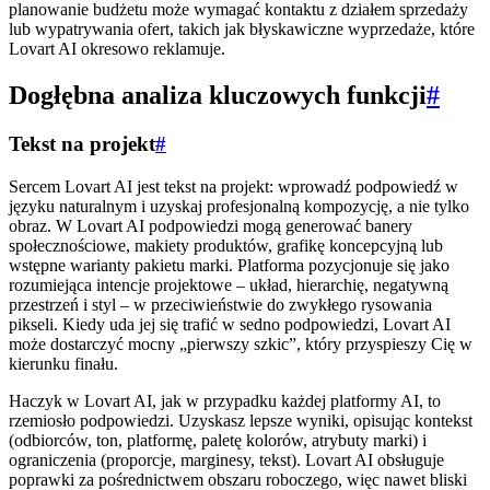
planowanie budżetu może wymagać kontaktu z działem sprzedaży
lub wypatrywania ofert, takich jak błyskawiczne wyprzedaże, które
Lovart AI okresowo reklamuje.
Dogłębna analiza kluczowych funkcji
#
Tekst na projekt
#
Sercem Lovart AI jest tekst na projekt: wprowadź podpowiedź w
języku naturalnym i uzyskaj profesjonalną kompozycję, a nie tylko
obraz. W Lovart AI podpowiedzi mogą generować banery
społecznościowe, makiety produktów, grafikę koncepcyjną lub
wstępne warianty pakietu marki. Platforma pozycjonuje się jako
rozumiejąca intencje projektowe – układ, hierarchię, negatywną
przestrzeń i styl – w przeciwieństwie do zwykłego rysowania
pikseli. Kiedy uda jej się trafić w sedno podpowiedzi, Lovart AI
może dostarczyć mocny „pierwszy szkic”, który przyspieszy Cię w
kierunku finału.
Haczyk w Lovart AI, jak w przypadku każdej platformy AI, to
rzemiosło podpowiedzi. Uzyskasz lepsze wyniki, opisując kontekst
(odbiorców, ton, platformę, paletę kolorów, atrybuty marki) i
ograniczenia (proporcje, marginesy, tekst). Lovart AI obsługuje
poprawki za pośrednictwem obszaru roboczego, więc nawet bliski