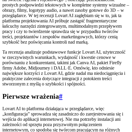
prostych podpowiedzi tekstowych w kompletne systemy wizualne –
obrazy, filmy, logotypy audio, a nawet zasoby gotowe do 3D – w
przeglądarce. W tej recenzji Lovart AI zagłębiam się w to, jak ta
platforma projektowania AI próbuje zastąpić fragmentaryczne
łańcuchy narzędzi zintegrowanym, multimodalnym przepływem
pracy i czy to twierdzenie sprawdza się w przypadku twórców
treści, projektantów i zespołów marketingowych, którzy cenią
szybkość bez poświęcania kontroli nad marką.
Ta recenzja analizuje podstawowe funkcje Lovart AI, użyteczność
w rzeczywistych warunkach, wydajność i kwestie cenowe w
porównaniu z konkurentami, takimi jak Canva AI, pakiet Firefly
firmy Adobe, Midjourney i DALL·E. Omówię, kto odniesie
największe korzyści z Lovart AI, gdzie nadal ma niedociągnięcia i
praktyczne zalecenia dotyczące integracji z potokiem treści
stworzonym z myślą o szybkości i spójności.
Pierwsze wrażenia
#
Lovart AI to platforma działająca w przeglądarce, więc
„konfiguracja” sprowadza się zasadniczo do zarejestrowania się i
wejścia do aplikacji internetowej. Nie ma potrzeby instalacji ani
zależności od sprzętu poza przyzwoitym połączeniem
internetowym, co spodoba się twórcom pracującym na różnych