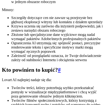
w jednym obszarze roboczym
Minusy:
Szczegóły dotyczące cen nie zawsze są przejrzyste bez
głębszej eksploracji witryny lub kontaktu z działem sprzedaży
Krzywa uczenia się zarówno dla inżynierii podpowiedzi, jak i
zestawu narzędzi obszaru roboczego
Złożone lub specjalistyczne dane wyjściowe mogą nadal
wymagać pakietów Adobe/innych profesjonalnych pakietów
Ograniczenia AI utrzymują się: spójność postaci, precyzyjne
renderowanie tekstu i specyficzne motywy marki mogą
wymagać ręcznych poprawek
Zależność od przeglądarki oznacza, że Twoje doświadczenie
zależy od stabilności Internetu i obciążenia serwera
Kto powinien to kupić?
#
Lovart AI najlepiej nadaje się dla:
Twórców treści, którzy potrzebują szybko przekształcać
pomysły w wizualizacje międzyplatformowe i chcą wyjść
poza generowanie obrazów jednym kliknięciem.
Twórców filmów społecznościowych, którzy korzystają z
szybkich konwersji ruchu i potoków od scenorysu do wideo.