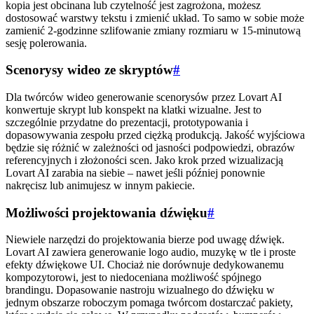
kopia jest obcinana lub czytelność jest zagrożona, możesz
dostosować warstwy tekstu i zmienić układ. To samo w sobie może
zamienić 2-godzinne szlifowanie zmiany rozmiaru w 15-minutową
sesję polerowania.
Scenorysy wideo ze skryptów
#
Dla twórców wideo generowanie scenorysów przez Lovart AI
konwertuje skrypt lub konspekt na klatki wizualne. Jest to
szczególnie przydatne do prezentacji, prototypowania i
dopasowywania zespołu przed ciężką produkcją. Jakość wyjściowa
będzie się różnić w zależności od jasności podpowiedzi, obrazów
referencyjnych i złożoności scen. Jako krok przed wizualizacją
Lovart AI zarabia na siebie – nawet jeśli później ponownie
nakręcisz lub animujesz w innym pakiecie.
Możliwości projektowania dźwięku
#
Niewiele narzędzi do projektowania bierze pod uwagę dźwięk.
Lovart AI zawiera generowanie logo audio, muzykę w tle i proste
efekty dźwiękowe UI. Chociaż nie dorównuje dedykowanemu
kompozytorowi, jest to niedoceniana możliwość spójnego
brandingu. Dopasowanie nastroju wizualnego do dźwięku w
jednym obszarze roboczym pomaga twórcom dostarczać pakiety,