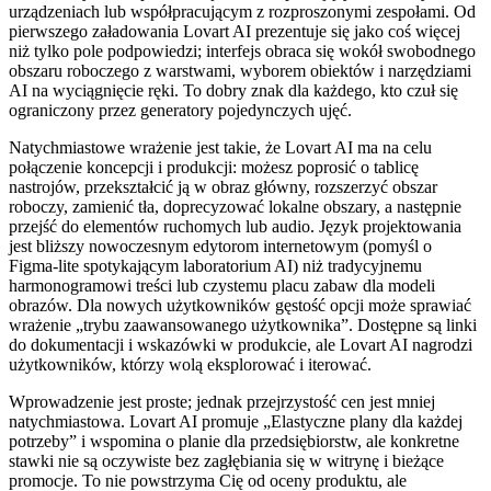
urządzeniach lub współpracującym z rozproszonymi zespołami. Od
pierwszego załadowania Lovart AI prezentuje się jako coś więcej
niż tylko pole podpowiedzi; interfejs obraca się wokół swobodnego
obszaru roboczego z warstwami, wyborem obiektów i narzędziami
AI na wyciągnięcie ręki. To dobry znak dla każdego, kto czuł się
ograniczony przez generatory pojedynczych ujęć.
Natychmiastowe wrażenie jest takie, że Lovart AI ma na celu
połączenie koncepcji i produkcji: możesz poprosić o tablicę
nastrojów, przekształcić ją w obraz główny, rozszerzyć obszar
roboczy, zamienić tła, doprecyzować lokalne obszary, a następnie
przejść do elementów ruchomych lub audio. Język projektowania
jest bliższy nowoczesnym edytorom internetowym (pomyśl o
Figma-lite spotykającym laboratorium AI) niż tradycyjnemu
harmonogramowi treści lub czystemu placu zabaw dla modeli
obrazów. Dla nowych użytkowników gęstość opcji może sprawiać
wrażenie „trybu zaawansowanego użytkownika”. Dostępne są linki
do dokumentacji i wskazówki w produkcie, ale Lovart AI nagrodzi
użytkowników, którzy wolą eksplorować i iterować.
Wprowadzenie jest proste; jednak przejrzystość cen jest mniej
natychmiastowa. Lovart AI promuje „Elastyczne plany dla każdej
potrzeby” i wspomina o planie dla przedsiębiorstw, ale konkretne
stawki nie są oczywiste bez zagłębiania się w witrynę i bieżące
promocje. To nie powstrzyma Cię od oceny produktu, ale