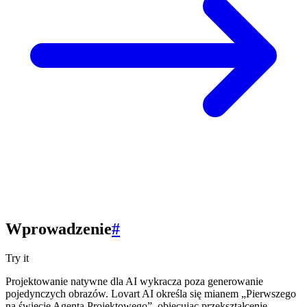
Wprowadzenie
#
Try it
Projektowanie natywne dla AI wykracza poza generowanie
pojedynczych obrazów. Lovart AI określa się mianem „Pierwszego
na świecie Agenta Projektowego”, obiecując przekształcenie