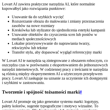
Lovart AI zawiera praktyczne narzędzia AI, które normalnie
kupowałbyś jako rozwiązania punktowe:
Usuwanie tła do szybkich wycięć
Rozszerzanie obrazu do malowania i zmiany przeznaczenia
zasobów na nowe rozmiary
Kreskówka lub stylizator do ujednolicenia estetyki kampanii
Usuwanie obiektów do czyszczenia scen lub postów w
mediach społecznościowych
Lokalne przerysowywanie do naprawiania twarzy,
rekwizytów lub tekstur
Transfer stylu, aby dopasować wygląd referencyjny marki
W Lovart AI te narzędzia są zintegrowane z obszarem roboczym, co
oszczędza czas w porównaniu z eksportowaniem do jednorazowych
narzędzi internetowych. W codziennej pracy z treściami te narzędzia
są różnicą między eksperymentem AI a użytecznym przepływem
pracy. Lovart AI zasługuje na uznanie za uczynienie ich dostępnymi
i szybkimi w zastosowaniu.
Tworzenie i spójność tożsamości marki
#
Lovart AI promuje się jako generator systemu marki: logotypy,
palety kolorów, sugestie typograficzne i motywy wizualne. To