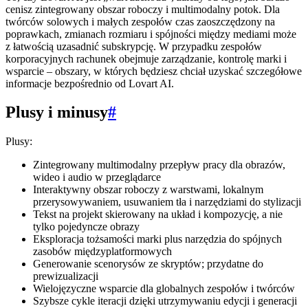
cenisz zintegrowany obszar roboczy i multimodalny potok. Dla
twórców solowych i małych zespołów czas zaoszczędzony na
poprawkach, zmianach rozmiaru i spójności między mediami może
z łatwością uzasadnić subskrypcję. W przypadku zespołów
korporacyjnych rachunek obejmuje zarządzanie, kontrolę marki i
wsparcie – obszary, w których będziesz chciał uzyskać szczegółowe
informacje bezpośrednio od Lovart AI.
Plusy i minusy
#
Plusy:
Zintegrowany multimodalny przepływ pracy dla obrazów,
wideo i audio w przeglądarce
Interaktywny obszar roboczy z warstwami, lokalnym
przerysowywaniem, usuwaniem tła i narzędziami do stylizacji
Tekst na projekt skierowany na układ i kompozycję, a nie
tylko pojedyncze obrazy
Eksploracja tożsamości marki plus narzędzia do spójnych
zasobów międzyplatformowych
Generowanie scenorysów ze skryptów; przydatne do
prewizualizacji
Wielojęzyczne wsparcie dla globalnych zespołów i twórców
Szybsze cykle iteracji dzięki utrzymywaniu edycji i generacji