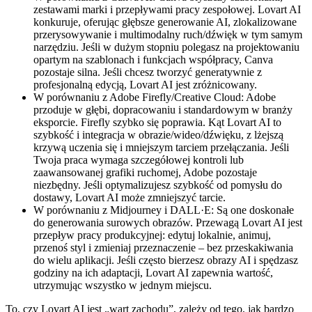
zestawami marki i przepływami pracy zespołowej. Lovart AI
konkuruje, oferując głębsze generowanie AI, zlokalizowane
przerysowywanie i multimodalny ruch/dźwięk w tym samym
narzędziu. Jeśli w dużym stopniu polegasz na projektowaniu
opartym na szablonach i funkcjach współpracy, Canva
pozostaje silna. Jeśli chcesz tworzyć generatywnie z
profesjonalną edycją, Lovart AI jest zróżnicowany.
W porównaniu z Adobe Firefly/Creative Cloud: Adobe
przoduje w głębi, dopracowaniu i standardowym w branży
eksporcie. Firefly szybko się poprawia. Kąt Lovart AI to
szybkość i integracja w obrazie/wideo/dźwięku, z lżejszą
krzywą uczenia się i mniejszym tarciem przełączania. Jeśli
Twoja praca wymaga szczegółowej kontroli lub
zaawansowanej grafiki ruchomej, Adobe pozostaje
niezbędny. Jeśli optymalizujesz szybkość od pomysłu do
dostawy, Lovart AI może zmniejszyć tarcie.
W porównaniu z Midjourney i DALL·E: Są one doskonałe
do generowania surowych obrazów. Przewagą Lovart AI jest
przepływ pracy produkcyjnej: edytuj lokalnie, animuj,
przenoś styl i zmieniaj przeznaczenie – bez przeskakiwania
do wielu aplikacji. Jeśli często bierzesz obrazy AI i spędzasz
godziny na ich adaptacji, Lovart AI zapewnia wartość,
utrzymując wszystko w jednym miejscu.
To, czy Lovart AI jest „wart zachodu”, zależy od tego, jak bardzo