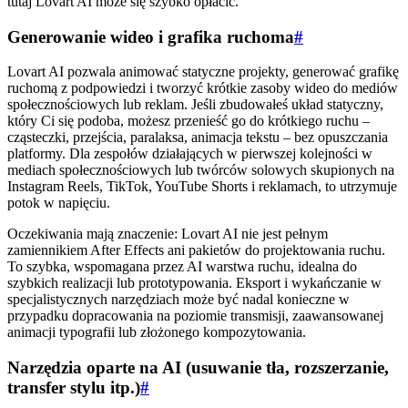
tutaj Lovart AI może się szybko opłacić.
Generowanie wideo i grafika ruchoma
#
Lovart AI pozwala animować statyczne projekty, generować grafikę
ruchomą z podpowiedzi i tworzyć krótkie zasoby wideo do mediów
społecznościowych lub reklam. Jeśli zbudowałeś układ statyczny,
który Ci się podoba, możesz przenieść go do krótkiego ruchu –
cząsteczki, przejścia, paralaksa, animacja tekstu – bez opuszczania
platformy. Dla zespołów działających w pierwszej kolejności w
mediach społecznościowych lub twórców solowych skupionych na
Instagram Reels, TikTok, YouTube Shorts i reklamach, to utrzymuje
potok w napięciu.
Oczekiwania mają znaczenie: Lovart AI nie jest pełnym
zamiennikiem After Effects ani pakietów do projektowania ruchu.
To szybka, wspomagana przez AI warstwa ruchu, idealna do
szybkich realizacji lub prototypowania. Eksport i wykańczanie w
specjalistycznych narzędziach może być nadal konieczne w
przypadku dopracowania na poziomie transmisji, zaawansowanej
animacji typografii lub złożonego kompozytowania.
Narzędzia oparte na AI (usuwanie tła, rozszerzanie,
transfer stylu itp.)
#