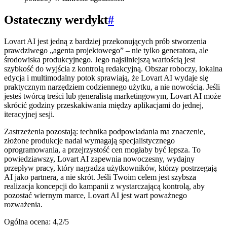
Ostateczny werdykt
#
Lovart AI jest jedną z bardziej przekonujących prób stworzenia
prawdziwego „agenta projektowego” – nie tylko generatora, ale
środowiska produkcyjnego. Jego najsilniejszą wartością jest
szybkość do wyjścia z kontrolą redakcyjną. Obszar roboczy, lokalna
edycja i multimodalny potok sprawiają, że Lovart AI wydaje się
praktycznym narzędziem codziennego użytku, a nie nowością. Jeśli
jesteś twórcą treści lub generalistą marketingowym, Lovart AI może
skrócić godziny przeskakiwania między aplikacjami do jednej,
iteracyjnej sesji.
Zastrzeżenia pozostają: technika podpowiadania ma znaczenie,
złożone produkcje nadal wymagają specjalistycznego
oprogramowania, a przejrzystość cen mogłaby być lepsza. To
powiedziawszy, Lovart AI zapewnia nowoczesny, wydajny
przepływ pracy, który nagradza użytkowników, którzy postrzegają
AI jako partnera, a nie skrót. Jeśli Twoim celem jest szybsza
realizacja koncepcji do kampanii z wystarczającą kontrolą, aby
pozostać wiernym marce, Lovart AI jest wart poważnego
rozważenia.
Ogólna ocena: 4,2/5