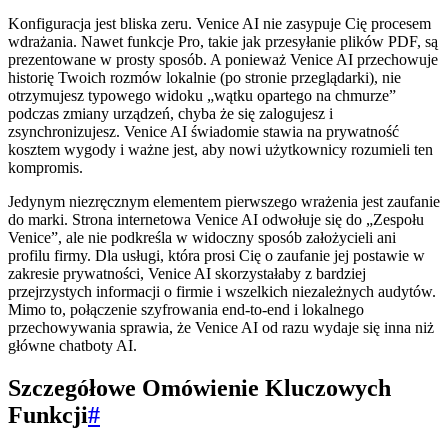
Konfiguracja jest bliska zeru. Venice AI nie zasypuje Cię procesem
wdrażania. Nawet funkcje Pro, takie jak przesyłanie plików PDF, są
prezentowane w prosty sposób. A ponieważ Venice AI przechowuje
historię Twoich rozmów lokalnie (po stronie przeglądarki), nie
otrzymujesz typowego widoku „wątku opartego na chmurze”
podczas zmiany urządzeń, chyba że się zalogujesz i
zsynchronizujesz. Venice AI świadomie stawia na prywatność
kosztem wygody i ważne jest, aby nowi użytkownicy rozumieli ten
kompromis.
Jedynym niezręcznym elementem pierwszego wrażenia jest zaufanie
do marki. Strona internetowa Venice AI odwołuje się do „Zespołu
Venice”, ale nie podkreśla w widoczny sposób założycieli ani
profilu firmy. Dla usługi, która prosi Cię o zaufanie jej postawie w
zakresie prywatności, Venice AI skorzystałaby z bardziej
przejrzystych informacji o firmie i wszelkich niezależnych audytów.
Mimo to, połączenie szyfrowania end-to-end i lokalnego
przechowywania sprawia, że Venice AI od razu wydaje się inna niż
główne chatboty AI.
Szczegółowe Omówienie Kluczowych
Funkcji
#