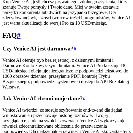
Kup Venice AI, jeśli chcesz prywatnego, zdolnego asystenta, który
szanuje Twoje pomysły i Twoje dane. Miej w swoim zestawie
narzędzi konkurenta lub dwóch na przypadki brzegowe. Dla
zdecydowanej większości twórców treści i programistów, Venice AI
jest warta aktualizacji do wersji Pro za 18 USD/miesiąc.
FAQ
#
Czy Venice AI jest darmowa?
#
Venice AI oferuje tryb bez rejestracji z dziennymi limitami i
Darmowe Konto z wyższymi limitami. Venice AI Pro kosztuje 18
USD/miesiąc i obejmuje nieograniczone podpowiedzi tekstowe, do
1000 obrazów dziennie, przesyłanie PDF, kontrolę Trybu
Bezpiecznego, podpowiedzi systemowe i dostęp do API Bezpłatnej
Warstwy.
Jak Venice AI chroni moje dane?
#
Venice AI twierdzi, że stosuje szyfrowanie end-to-end dla żądań
wnioskowania i przechowuje historię rozmów w Twojej
przeglądarce, a nie na swoich serwerach. Venice AI wykorzystuje
również zdecentralizowane obliczenia do przetwarzania
podpowiedzi. Dla maksymalnej pewności Venice AI skorzystałaby z