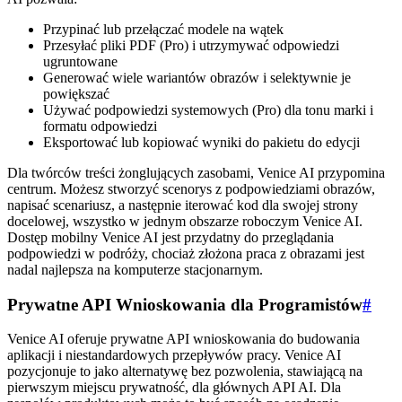
Przypinać lub przełączać modele na wątek
Przesyłać pliki PDF (Pro) i utrzymywać odpowiedzi
ugruntowane
Generować wiele wariantów obrazów i selektywnie je
powiększać
Używać podpowiedzi systemowych (Pro) dla tonu marki i
formatu odpowiedzi
Eksportować lub kopiować wyniki do pakietu do edycji
Dla twórców treści żonglujących zasobami, Venice AI przypomina
centrum. Możesz stworzyć scenorys z podpowiedziami obrazów,
napisać scenariusz, a następnie iterować kod dla swojej strony
docelowej, wszystko w jednym obszarze roboczym Venice AI.
Dostęp mobilny Venice AI jest przydatny do przeglądania
podpowiedzi w podróży, chociaż złożona praca z obrazami jest
nadal najlepsza na komputerze stacjonarnym.
Prywatne API Wnioskowania dla Programistów
#
Venice AI oferuje prywatne API wnioskowania do budowania
aplikacji i niestandardowych przepływów pracy. Venice AI
pozycjonuje to jako alternatywę bez pozwolenia, stawiającą na
pierwszym miejscu prywatność, dla głównych API AI. Dla