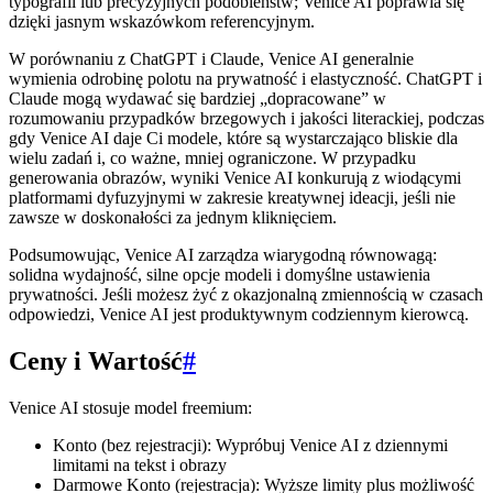
typografii lub precyzyjnych podobieństw; Venice AI poprawia się
dzięki jasnym wskazówkom referencyjnym.
W porównaniu z ChatGPT i Claude, Venice AI generalnie
wymienia odrobinę polotu na prywatność i elastyczność. ChatGPT i
Claude mogą wydawać się bardziej „dopracowane” w
rozumowaniu przypadków brzegowych i jakości literackiej, podczas
gdy Venice AI daje Ci modele, które są wystarczająco bliskie dla
wielu zadań i, co ważne, mniej ograniczone. W przypadku
generowania obrazów, wyniki Venice AI konkurują z wiodącymi
platformami dyfuzyjnymi w zakresie kreatywnej ideacji, jeśli nie
zawsze w doskonałości za jednym kliknięciem.
Podsumowując, Venice AI zarządza wiarygodną równowagą:
solidna wydajność, silne opcje modeli i domyślne ustawienia
prywatności. Jeśli możesz żyć z okazjonalną zmiennością w czasach
odpowiedzi, Venice AI jest produktywnym codziennym kierowcą.
Ceny i Wartość
#
Venice AI stosuje model freemium:
Konto (bez rejestracji): Wypróbuj Venice AI z dziennymi
limitami na tekst i obrazy
Darmowe Konto (rejestracja): Wyższe limity plus możliwość