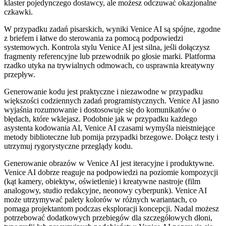
klaster pojedynczego dostawcy, ale możesz odczuwać okazjonalne
czkawki.
W przypadku zadań pisarskich, wyniki Venice AI są spójne, zgodne
z briefem i łatwe do sterowania za pomocą podpowiedzi
systemowych. Kontrola stylu Venice AI jest silna, jeśli dołączysz
fragmenty referencyjne lub przewodnik po głosie marki. Platforma
rzadko utyka na trywialnych odmowach, co usprawnia kreatywny
przepływ.
Generowanie kodu jest praktyczne i niezawodne w przypadku
większości codziennych zadań programistycznych. Venice AI jasno
wyjaśnia rozumowanie i dostosowuje się do komunikatów o
błędach, które wklejasz. Podobnie jak w przypadku każdego
asystenta kodowania AI, Venice AI czasami wymyśla nieistniejące
metody biblioteczne lub pomija przypadki brzegowe. Dołącz testy i
utrzymuj rygorystyczne przeglądy kodu.
Generowanie obrazów w Venice AI jest iteracyjne i produktywne.
Venice AI dobrze reaguje na podpowiedzi na poziomie kompozycji
(kąt kamery, obiektyw, oświetlenie) i kreatywne nastroje (film
analogowy, studio redakcyjne, neonowy cyberpunk). Venice AI
może utrzymywać palety kolorów w różnych wariantach, co
pomaga projektantom podczas eksploracji koncepcji. Nadal możesz
potrzebować dodatkowych przebiegów dla szczegółowych dłoni,