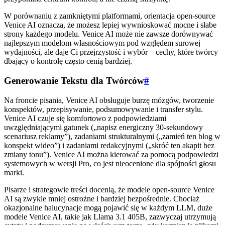
W porównaniu z zamkniętymi platformami, orientacja open-source
Venice AI oznacza, że możesz lepiej wywnioskować mocne i słabe
strony każdego modelu. Venice AI może nie zawsze dorównywać
najlepszym modelom własnościowym pod względem surowej
wydajności, ale daje Ci przejrzystość i wybór – cechy, które twórcy
dbający o kontrolę często cenią bardziej.
Generowanie Tekstu dla Twórców
#
Na froncie pisania, Venice AI obsługuje burzę mózgów, tworzenie
konspektów, przepisywanie, podsumowywanie i transfer stylu.
Venice AI czuje się komfortowo z podpowiedziami
uwzględniającymi gatunek („napisz energiczny 30-sekundowy
scenariusz reklamy”), zadaniami strukturalnymi („zamień ten blog w
konspekt wideo”) i zadaniami redakcyjnymi („skróć ten akapit bez
zmiany tonu”). Venice AI można kierować za pomocą podpowiedzi
systemowych w wersji Pro, co jest nieocenione dla spójności głosu
marki.
Pisarze i strategowie treści docenią, że modele open-source Venice
AI są zwykle mniej ostrożne i bardziej bezpośrednie. Chociaż
okazjonalne halucynacje mogą pojawić się w każdym LLM, duże
modele Venice AI, takie jak Llama 3.1 405B, zazwyczaj utrzymują