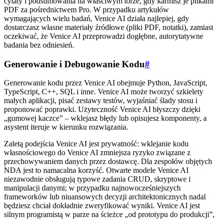
cytaty i podsumowania na właściwym torze, gdy karmisz je plikami
PDF za pośrednictwem Pro. W przypadku artykułów
wymagających wielu badań, Venice AI działa najlepiej, gdy
dostarczasz własne materiały źródłowe (pliki PDF, notatki), zamiast
oczekiwać, że Venice AI przeprowadzi dogłębne, autorytatywne
badania bez odniesień.
Generowanie i Debugowanie Kodu
#
Generowanie kodu przez Venice AI obejmuje Python, JavaScript,
TypeScript, C++, SQL i inne. Venice AI może tworzyć szkielety
małych aplikacji, pisać zestawy testów, wyjaśniać ślady stosu i
proponować poprawki. Użyteczność Venice AI błyszczy dzięki
„gumowej kaczce” – wklejasz błędy lub opisujesz komponenty, a
asystent iteruje w kierunku rozwiązania.
Zaletą podejścia Venice AI jest prywatność: wklejanie kodu
własnościowego do Venice AI zmniejsza ryzyko związane z
przechowywaniem danych przez dostawcę. Dla zespołów objętych
NDA jest to namacalna korzyść. Otwarte modele Venice AI
niezawodnie obsługują typowe zadania CRUD, skryptowe i
manipulacji danymi; w przypadku najnowocześniejszych
frameworków lub niuansowych decyzji architektonicznych nadal
będziesz chciał dokładnie zweryfikować wyniki. Venice AI jest
silnym programistą w parze na ścieżce „od prototypu do produkcji”,