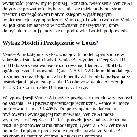
wydajności (omówimy to poniżej). Ponadto, twierdzenia Venice AI
dotyczące prywatności byłyby silniejsze dzięki audytom stron
trzecich i szczegółowym białym księgom wyjaśniającym
implementacje kryptograficzne. Mimo to, dla wielu twórców Venice
AI jest krokiem naprzód w porównaniu z narzędziami, które
domyślnie rejestrują i uczą się na podstawie Twoich podpowiedzi.
Wykaz Modeli i Przełączanie w Locie
#
Venice AI udostępnia wykaz wiodących modeli open-source w
zakresie tekstu, kodu i wizji. Venice AI wymienia DeepSeek R1
671B do zaawansowanego rozumowania, Llama 3.1 405B do
ogólnego czatu i tworzenia, Qwen 2.5 VL 72B do multimodalnego
rozumienia oraz Dolphin 72B i Fluently XL Final do podążania za
instrukcjami i płynnego pisania. Do obrazów Venice AI oferuje
FLUX Custom i Stable Diffusion 3.5 Large.
W typowej sesji Venice AI możesz przełączać modele w zależności
od zadania. Jeśli piszesz specyfikację techniczną, Venice AI może
preferować Llama 3.1 405B. Do pracy opartej na łańcuchu
myślowym i wymagającej rozumowania, Venice AI może
wykorzystać DeepSeek R1. Jeśli potrzebujesz analizy obrazu na
tekst lub podpowiedzi multimodalnych, Qwen 2.5 VL Venice AI
pomoże. To płynne przełączanie modeli sprawia, że Venice AI
przypomina centrum kontroli, a nie czarną skrzynkę.