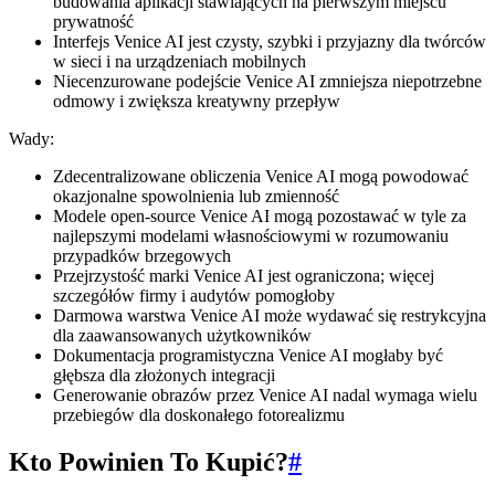
budowania aplikacji stawiających na pierwszym miejscu
prywatność
Interfejs Venice AI jest czysty, szybki i przyjazny dla twórców
w sieci i na urządzeniach mobilnych
Niecenzurowane podejście Venice AI zmniejsza niepotrzebne
odmowy i zwiększa kreatywny przepływ
Wady:
Zdecentralizowane obliczenia Venice AI mogą powodować
okazjonalne spowolnienia lub zmienność
Modele open-source Venice AI mogą pozostawać w tyle za
najlepszymi modelami własnościowymi w rozumowaniu
przypadków brzegowych
Przejrzystość marki Venice AI jest ograniczona; więcej
szczegółów firmy i audytów pomogłoby
Darmowa warstwa Venice AI może wydawać się restrykcyjna
dla zaawansowanych użytkowników
Dokumentacja programistyczna Venice AI mogłaby być
głębsza dla złożonych integracji
Generowanie obrazów przez Venice AI nadal wymaga wielu
przebiegów dla doskonałego fotorealizmu
Kto Powinien To Kupić?
#