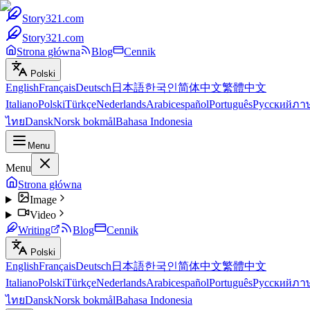
Story321.com
Story321.com
Strona główna
Blog
Cennik
Polski
English
Français
Deutsch
日本語
한국인
简体中文
繁體中文
Italiano
Polski
Türkçe
Nederlands
Arabic
español
Português
Русский
ภา
ไทย
Dansk
Norsk bokmål
Bahasa Indonesia
Menu
Menu
Strona główna
Image
Video
Writing
Blog
Cennik
Polski
English
Français
Deutsch
日本語
한국인
简体中文
繁體中文
Italiano
Polski
Türkçe
Nederlands
Arabic
español
Português
Русский
ภา
ไทย
Dansk
Norsk bokmål
Bahasa Indonesia