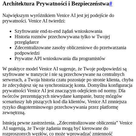
Architektura Prywatności i Bezpieczeństwa
#
Największym wyróżnikiem Venice AI jest jej podejście do
prywatności. Venice AI twierdzi:
Szyfrowanie end-to-end żądań wnioskowania
Historia rozmów przechowywana tylko w Twojej
przeglądarce
Zdecentralizowane zasoby obliczeniowe do przetwarzania
podpowiedzi
Prywatne API wnioskowania dla programistów
W praktyce model Venice AI sugeruje, że Twoje podpowiedzi są
szyfrowane w tranzycie i nie są przechowywane na centralnych
serwerach, a Twoja historia czatu pozostaje po stronie klienta, chyba
że zdecydujesz się na synchronizację konta. Domyślna konfiguracja
prywatności Venice AI jest znaczącym odejściem od normy. Dla
twórców prezentujących niewydane kampanie, burzę mózgów
scenariuszy lub piszących kod dla klientów, Venice AI zmniejsza
ryzyko długoterminowego przechowywania przez platformę
zewnętrzną.
Istnieją pewne zastrzeżenia. „Zdecentralizowane obliczenia” Venice
AI sugerują, że Twoje żądania mogą być kierowane do
rozproszonych węzłów, co może wprowadzać zmienność