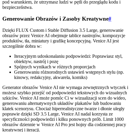
pod warunkiem, że utrzymasz ludzi w pętli do przeglądu kodu i
bezpieczeństwa.
Generowanie Obrazów i Zasoby Kreatywne
#
Dzięki FLUX Custom i Stable Diffusion 3.5 Large, generowanie
obrazów przez Venice AI obejmuje tablice nastrojów, kompozycje
produktów, tła, miniatury i grafikę koncepcyjną. Venice AI jest
szczególnie dobra w:
Iteracyjnym udoskonalaniu podpowiedzi: Poprawiasz styl,
obiektyw, nastrój i pozę
Spójnych wynikach w różnych proporcjach
Generowaniu różnorodnych ustawień wstępnych stylu (np.
kinowy, redakcyjny, akwarela, komiks)
Generator obrazów Venice AI nie wymaga zewnętrznych wtyczek i
możesz szybko przejść od podpowiedzi tekstowych do wizualnych
szkiców. Venice AI może pomóc Ci w wizualizacji scen do wideo,
generowaniu alternatywnych układów plakatów lub budowaniu
klatek scenorysu. Chociaż hiperrealistyczne twarze i dłonie uległy
poprawie dzięki SD 3.5 Large, Venice AI nadal korzysta ze
specyficzności podpowiedzi i kilku ponownych prób. Limit 1000
obrazów dziennie w Venice AI Pro jest hojny dla codziennej pracy
kreatywnej i iteracji.