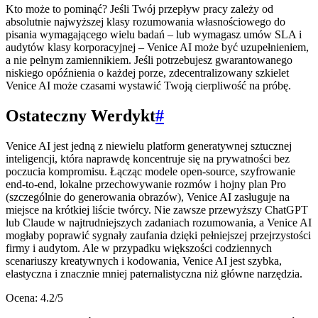
Kto może to pominąć? Jeśli Twój przepływ pracy zależy od
absolutnie najwyższej klasy rozumowania własnościowego do
pisania wymagającego wielu badań – lub wymagasz umów SLA i
audytów klasy korporacyjnej – Venice AI może być uzupełnieniem,
a nie pełnym zamiennikiem. Jeśli potrzebujesz gwarantowanego
niskiego opóźnienia o każdej porze, zdecentralizowany szkielet
Venice AI może czasami wystawić Twoją cierpliwość na próbę.
Ostateczny Werdykt
#
Venice AI jest jedną z niewielu platform generatywnej sztucznej
inteligencji, która naprawdę koncentruje się na prywatności bez
poczucia kompromisu. Łącząc modele open-source, szyfrowanie
end-to-end, lokalne przechowywanie rozmów i hojny plan Pro
(szczególnie do generowania obrazów), Venice AI zasługuje na
miejsce na krótkiej liście twórcy. Nie zawsze przewyższy ChatGPT
lub Claude w najtrudniejszych zadaniach rozumowania, a Venice AI
mogłaby poprawić sygnały zaufania dzięki pełniejszej przejrzystości
firmy i audytom. Ale w przypadku większości codziennych
scenariuszy kreatywnych i kodowania, Venice AI jest szybka,
elastyczna i znacznie mniej paternalistyczna niż główne narzędzia.
Ocena: 4.2/5