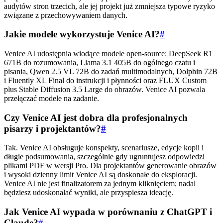
audytów stron trzecich, ale jej projekt już zmniejsza typowe ryzyko
związane z przechowywaniem danych.
Jakie modele wykorzystuje Venice AI?
#
Venice AI udostępnia wiodące modele open-source: DeepSeek R1
671B do rozumowania, Llama 3.1 405B do ogólnego czatu i
pisania, Qwen 2.5 VL 72B do zadań multimodalnych, Dolphin 72B
i Fluently XL Final do instrukcji i płynności oraz FLUX Custom
plus Stable Diffusion 3.5 Large do obrazów. Venice AI pozwala
przełączać modele na zadanie.
Czy Venice AI jest dobra dla profesjonalnych
pisarzy i projektantów?
#
Tak. Venice AI obsługuje konspekty, scenariusze, edycje kopii i
długie podsumowania, szczególnie gdy ugruntujesz odpowiedzi
plikami PDF w wersji Pro. Dla projektantów generowanie obrazów
i wysoki dzienny limit Venice AI są doskonałe do eksploracji.
Venice AI nie jest finalizatorem za jednym kliknięciem; nadal
będziesz udoskonalać wyniki, ale przyspiesza ideację.
Jak Venice AI wypada w porównaniu z ChatGPT i
Claude?
#