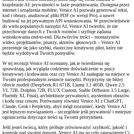
krajobrazie AI: prywatności w fazie projektowania. Dostępna przez
internet i urządzenia mobilne, Venice AI pozwala generować tekst,
kod i obrazy, analizować pliki PDF (w wersji Pro), a nawet
budować na jej prywatnym API wnioskowania. W przeciwieństwie
do wielu popularnych narzędzi AI, Venice AI twierdzi, że nie
przechowuje danych z Twoich rozmów i szyfruje żądania
wnioskowania end-to-end. Dla twórców treści – montażystów
wideo, projektantów, pisarzy, aktorów głosowych – Venice AI
prezentuje się jako szybki, elastyczny kreatywny pilot, który nie
będzie wydobywał Twoich pomysłów.
W tej recenzji Venice AI oceniamy, jak te twierdzenia się
sprawdzają, jak wygląda codzienne doświadczenie w pracy
kreatywnej i kodowaniu oraz czy Venice AI zasługuje na miejsce w
Twoim profesjonalnym zestawie narzędzi. Przyjrzymy się bliżej
ofercie modeli (DeepSeek R1 671B, Llama 3.1 405B, Qwen 2.5
VL 72B, Dolphin 72B, FLUX Custom, Stable Diffusion 3.5 Large,
Fluently XL Final), architekturze prywatności, asystentom obrazów
i kodu oraz cenom. Porównamy również Venice AI z ChatGPT,
Claude, Grok i Perplexity, abyś mógł zrozumieć, kiedy Venice AI
jest lepszym rozwiązaniem – szczególnie jeśli prywatność i mniejsze
ograniczenia dotyczące treści są Twoimi priorytetami.
Jeśli jesteś twórcą, który próbuje zrównoważyć szybkość, jakość i
kontrolę nad swoimi danymi, Venice AI ma na celu zapewnienie Ci