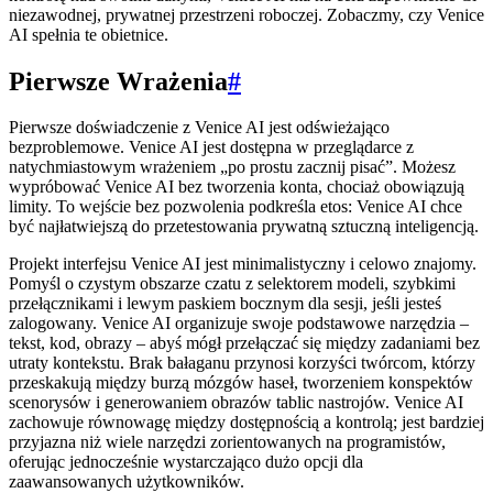
niezawodnej, prywatnej przestrzeni roboczej. Zobaczmy, czy Venice
AI spełnia te obietnice.
Pierwsze Wrażenia
#
Pierwsze doświadczenie z Venice AI jest odświeżająco
bezproblemowe. Venice AI jest dostępna w przeglądarce z
natychmiastowym wrażeniem „po prostu zacznij pisać”. Możesz
wypróbować Venice AI bez tworzenia konta, chociaż obowiązują
limity. To wejście bez pozwolenia podkreśla etos: Venice AI chce
być najłatwiejszą do przetestowania prywatną sztuczną inteligencją.
Projekt interfejsu Venice AI jest minimalistyczny i celowo znajomy.
Pomyśl o czystym obszarze czatu z selektorem modeli, szybkimi
przełącznikami i lewym paskiem bocznym dla sesji, jeśli jesteś
zalogowany. Venice AI organizuje swoje podstawowe narzędzia –
tekst, kod, obrazy – abyś mógł przełączać się między zadaniami bez
utraty kontekstu. Brak bałaganu przynosi korzyści twórcom, którzy
przeskakują między burzą mózgów haseł, tworzeniem konspektów
scenorysów i generowaniem obrazów tablic nastrojów. Venice AI
zachowuje równowagę między dostępnością a kontrolą; jest bardziej
przyjazna niż wiele narzędzi zorientowanych na programistów,
oferując jednocześnie wystarczająco dużo opcji dla
zaawansowanych użytkowników.