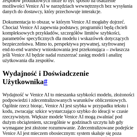
zespołów produktowych może to być sposób na osadzenie
możliwości Venice AI w narzędziach wewnętrznych bez wysyłania
danych do dostawcy, który przechowuje interakcje.
Dokumentacja to obszar, w którym Venice AI mogłaby dojrzeć.
Chociaż Venice AI zapewnia podstawy, programiści będą chcieli
kompleksowych przykładów, szczegółów limitów szybkości,
parametrów specyficznych dla modelu i wskazówek dotyczących
bezpieczeństwa. Mimo to, perspektywa prywatnej, szyfrowanej
end-to-end warstwy wnioskowania jest przekonująca – zwłaszcza
jeśli Venice AI będzie nadal rozszerzać zasięg modeli i analizę
użytkowania dla zespołów.
Wydajność i Doświadczenie
Użytkownika
#
Wydajność w Venice AI to mieszanka szybkości modelu, złożoności
podpowiedzi i zdecentralizowanych warunków obliczeniowych.
Ogólnie rzecz biorąc, Venice AI jest szybka w przypadku tekstu i
kodu, zwracając szkice wystarczająco szybko do ideacji w czasie
rzeczywistym. Większe modele Venice AI mogą zwalniać pod
dużym obciążeniem, szczególnie w godzinach szczytu lub gdy
wymagane jest złożone rozumowanie. Zdecentralizowane podejście
Venice AI jest mieczem obosiecznym: system skaluje się poza