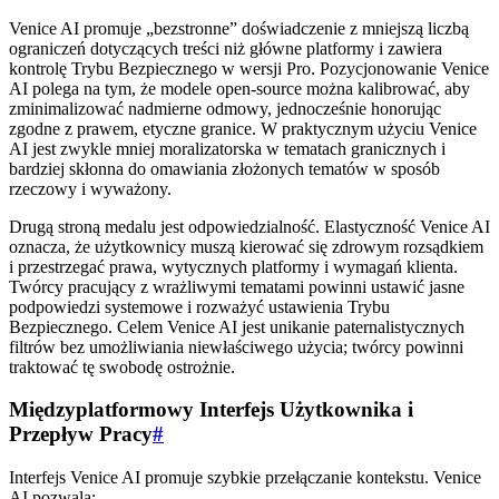
Venice AI promuje „bezstronne” doświadczenie z mniejszą liczbą
ograniczeń dotyczących treści niż główne platformy i zawiera
kontrolę Trybu Bezpiecznego w wersji Pro. Pozycjonowanie Venice
AI polega na tym, że modele open-source można kalibrować, aby
zminimalizować nadmierne odmowy, jednocześnie honorując
zgodne z prawem, etyczne granice. W praktycznym użyciu Venice
AI jest zwykle mniej moralizatorska w tematach granicznych i
bardziej skłonna do omawiania złożonych tematów w sposób
rzeczowy i wyważony.
Drugą stroną medalu jest odpowiedzialność. Elastyczność Venice AI
oznacza, że użytkownicy muszą kierować się zdrowym rozsądkiem
i przestrzegać prawa, wytycznych platformy i wymagań klienta.
Twórcy pracujący z wrażliwymi tematami powinni ustawić jasne
podpowiedzi systemowe i rozważyć ustawienia Trybu
Bezpiecznego. Celem Venice AI jest unikanie paternalistycznych
filtrów bez umożliwiania niewłaściwego użycia; twórcy powinni
traktować tę swobodę ostrożnie.
Międzyplatformowy Interfejs Użytkownika i
Przepływ Pracy
#
Interfejs Venice AI promuje szybkie przełączanie kontekstu. Venice
AI pozwala: