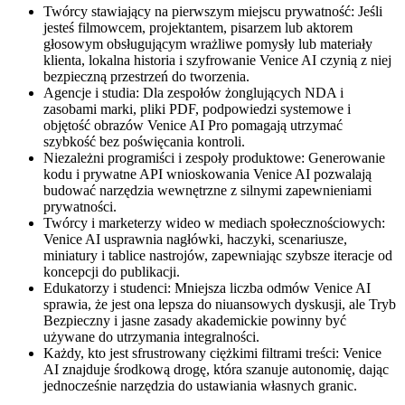
Twórcy stawiający na pierwszym miejscu prywatność: Jeśli
jesteś filmowcem, projektantem, pisarzem lub aktorem
głosowym obsługującym wrażliwe pomysły lub materiały
klienta, lokalna historia i szyfrowanie Venice AI czynią z niej
bezpieczną przestrzeń do tworzenia.
Agencje i studia: Dla zespołów żonglujących NDA i
zasobami marki, pliki PDF, podpowiedzi systemowe i
objętość obrazów Venice AI Pro pomagają utrzymać
szybkość bez poświęcania kontroli.
Niezależni programiści i zespoły produktowe: Generowanie
kodu i prywatne API wnioskowania Venice AI pozwalają
budować narzędzia wewnętrzne z silnymi zapewnieniami
prywatności.
Twórcy i marketerzy wideo w mediach społecznościowych:
Venice AI usprawnia nagłówki, haczyki, scenariusze,
miniatury i tablice nastrojów, zapewniając szybsze iteracje od
koncepcji do publikacji.
Edukatorzy i studenci: Mniejsza liczba odmów Venice AI
sprawia, że jest ona lepsza do niuansowych dyskusji, ale Tryb
Bezpieczny i jasne zasady akademickie powinny być
używane do utrzymania integralności.
Każdy, kto jest sfrustrowany ciężkimi filtrami treści: Venice
AI znajduje środkową drogę, która szanuje autonomię, dając
jednocześnie narzędzia do ustawiania własnych granic.