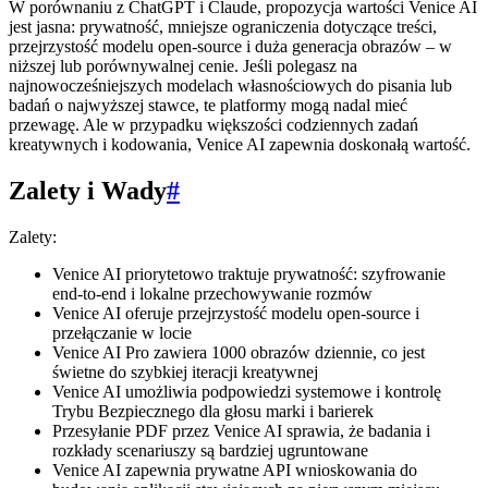
W porównaniu z ChatGPT i Claude, propozycja wartości Venice AI
jest jasna: prywatność, mniejsze ograniczenia dotyczące treści,
przejrzystość modelu open-source i duża generacja obrazów – w
niższej lub porównywalnej cenie. Jeśli polegasz na
najnowocześniejszych modelach własnościowych do pisania lub
badań o najwyższej stawce, te platformy mogą nadal mieć
przewagę. Ale w przypadku większości codziennych zadań
kreatywnych i kodowania, Venice AI zapewnia doskonałą wartość.
Zalety i Wady
#
Zalety:
Venice AI priorytetowo traktuje prywatność: szyfrowanie
end-to-end i lokalne przechowywanie rozmów
Venice AI oferuje przejrzystość modelu open-source i
przełączanie w locie
Venice AI Pro zawiera 1000 obrazów dziennie, co jest
świetne do szybkiej iteracji kreatywnej
Venice AI umożliwia podpowiedzi systemowe i kontrolę
Trybu Bezpiecznego dla głosu marki i barierek
Przesyłanie PDF przez Venice AI sprawia, że badania i
rozkłady scenariuszy są bardziej ugruntowane
Venice AI zapewnia prywatne API wnioskowania do