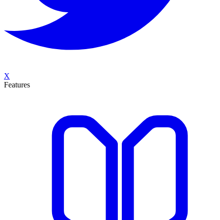
X
Features