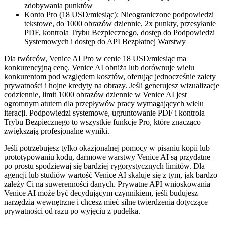
zdobywania punktów
Konto Pro (18 USD/miesiąc): Nieograniczone podpowiedzi
tekstowe, do 1000 obrazów dziennie, 2x punkty, przesyłanie
PDF, kontrola Trybu Bezpiecznego, dostęp do Podpowiedzi
Systemowych i dostęp do API Bezpłatnej Warstwy
Dla twórców, Venice AI Pro w cenie 18 USD/miesiąc ma
konkurencyjną cenę. Venice AI obniża lub dorównuje wielu
konkurentom pod względem kosztów, oferując jednocześnie zalety
prywatności i hojne kredyty na obrazy. Jeśli generujesz wizualizacje
codziennie, limit 1000 obrazów dziennie w Venice AI jest
ogromnym atutem dla przepływów pracy wymagających wielu
iteracji. Podpowiedzi systemowe, ugruntowanie PDF i kontrola
Trybu Bezpiecznego to wszystkie funkcje Pro, które znacząco
zwiększają profesjonalne wyniki.
Jeśli potrzebujesz tylko okazjonalnej pomocy w pisaniu kopii lub
prototypowaniu kodu, darmowe warstwy Venice AI są przydatne –
po prostu spodziewaj się bardziej rygorystycznych limitów. Dla
agencji lub studiów wartość Venice AI skaluje się z tym, jak bardzo
zależy Ci na suwerenności danych. Prywatne API wnioskowania
Venice AI może być decydującym czynnikiem, jeśli budujesz
narzędzia wewnętrzne i chcesz mieć silne twierdzenia dotyczące
prywatności od razu po wyjęciu z pudełka.