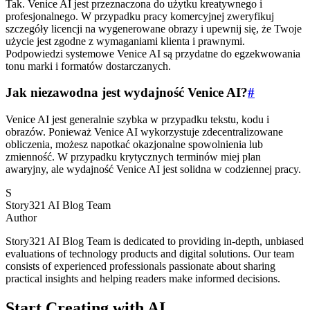
Tak. Venice AI jest przeznaczona do użytku kreatywnego i
profesjonalnego. W przypadku pracy komercyjnej zweryfikuj
szczegóły licencji na wygenerowane obrazy i upewnij się, że Twoje
użycie jest zgodne z wymaganiami klienta i prawnymi.
Podpowiedzi systemowe Venice AI są przydatne do egzekwowania
tonu marki i formatów dostarczanych.
Jak niezawodna jest wydajność Venice AI?
#
Venice AI jest generalnie szybka w przypadku tekstu, kodu i
obrazów. Ponieważ Venice AI wykorzystuje zdecentralizowane
obliczenia, możesz napotkać okazjonalne spowolnienia lub
zmienność. W przypadku krytycznych terminów miej plan
awaryjny, ale wydajność Venice AI jest solidna w codziennej pracy.
S
Story321 AI Blog Team
Author
Story321 AI Blog Team is dedicated to providing in-depth, unbiased
evaluations of technology products and digital solutions. Our team
consists of experienced professionals passionate about sharing
practical insights and helping readers make informed decisions.
Start Creating with AI