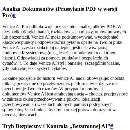
Analiza Dokumentów (Przesyłanie PDF w wersji
Pro)
#
Venice AI Pro odblokowuje przesyłanie i analizę plików PDF. W
przypadku długich badań, rozkładów scenariuszy, umów prawnych
lub prezentacji, Venice AI może podsumowywać, wyodrębniać
kluczowe punkty i odpowiadać na pytania oparte na Twoim pliku.
Venice AI często działa tutaj najlepiej, jeśli ustawisz jasną
podpowiedź systemową (np. „Jesteś skrupulatnym redaktorem
historii. Odpowiadaj za pomocą punktów i bezpośrednich
cytatów.”). To daje Venice AI styl i barierkę, szczególnie ważne,
gdy potrzebujesz czystych cytatów.
Lokalne podejście do historii Venice AI nadal obowiązuje: chociaż
pliki są przesyłane do przetworzenia, platforma twierdzi, że nie
przechowuje Twoich rozmów. W przypadku poufnych
dokumentów Venice AI jest atrakcyjną opcją – chociaż przejrzystość
w zakresie okien przechowywania plików, lokalizacji
przechowywania i wszelkich ulotnych pamięci podręcznych
sprawiłaby, że ta funkcja byłaby bardziej gotowa do użytku w
przedsiębiorstwach.
Tryb Bezpieczny i Kontrola „Bezstronnej AI”
#