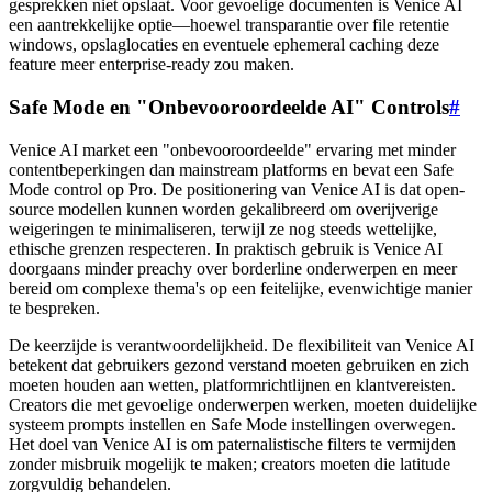
gesprekken niet opslaat. Voor gevoelige documenten is Venice AI
een aantrekkelijke optie—hoewel transparantie over file retentie
windows, opslaglocaties en eventuele ephemeral caching deze
feature meer enterprise-ready zou maken.
Safe Mode en "Onbevooroordeelde AI" Controls
#
Venice AI market een "onbevooroordeelde" ervaring met minder
contentbeperkingen dan mainstream platforms en bevat een Safe
Mode control op Pro. De positionering van Venice AI is dat open-
source modellen kunnen worden gekalibreerd om overijverige
weigeringen te minimaliseren, terwijl ze nog steeds wettelijke,
ethische grenzen respecteren. In praktisch gebruik is Venice AI
doorgaans minder preachy over borderline onderwerpen en meer
bereid om complexe thema's op een feitelijke, evenwichtige manier
te bespreken.
De keerzijde is verantwoordelijkheid. De flexibiliteit van Venice AI
betekent dat gebruikers gezond verstand moeten gebruiken en zich
moeten houden aan wetten, platformrichtlijnen en klantvereisten.
Creators die met gevoelige onderwerpen werken, moeten duidelijke
systeem prompts instellen en Safe Mode instellingen overwegen.
Het doel van Venice AI is om paternalistische filters te vermijden
zonder misbruik mogelijk te maken; creators moeten die latitude
zorgvuldig behandelen.