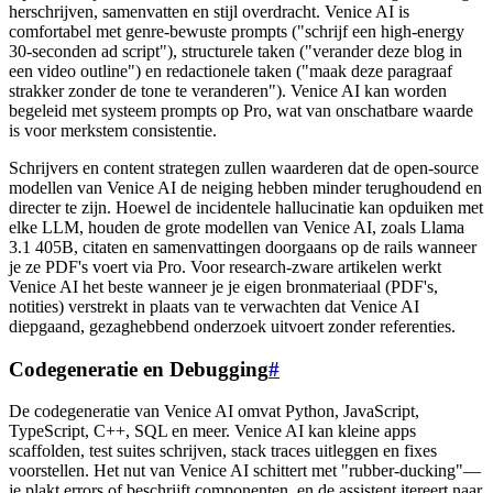
herschrijven, samenvatten en stijl overdracht. Venice AI is
comfortabel met genre-bewuste prompts ("schrijf een high-energy
30-seconden ad script"), structurele taken ("verander deze blog in
een video outline") en redactionele taken ("maak deze paragraaf
strakker zonder de tone te veranderen"). Venice AI kan worden
begeleid met systeem prompts op Pro, wat van onschatbare waarde
is voor merkstem consistentie.
Schrijvers en content strategen zullen waarderen dat de open-source
modellen van Venice AI de neiging hebben minder terughoudend en
directer te zijn. Hoewel de incidentele hallucinatie kan opduiken met
elke LLM, houden de grote modellen van Venice AI, zoals Llama
3.1 405B, citaten en samenvattingen doorgaans op de rails wanneer
je ze PDF's voert via Pro. Voor research-zware artikelen werkt
Venice AI het beste wanneer je je eigen bronmateriaal (PDF's,
notities) verstrekt in plaats van te verwachten dat Venice AI
diepgaand, gezaghebbend onderzoek uitvoert zonder referenties.
Codegeneratie en Debugging
#
De codegeneratie van Venice AI omvat Python, JavaScript,
TypeScript, C++, SQL en meer. Venice AI kan kleine apps
scaffolden, test suites schrijven, stack traces uitleggen en fixes
voorstellen. Het nut van Venice AI schittert met "rubber-ducking"—
je plakt errors of beschrijft componenten, en de assistent itereert naar