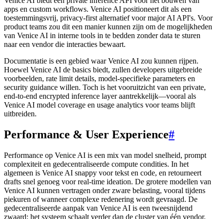
Venice AI biedt een private inference API voor het bouwen van
apps en custom workflows. Venice AI positioneert dit als een
toestemmingsvrij, privacy-first alternatief voor major AI API's. Voor
product teams zou dit een manier kunnen zijn om de mogelijkheden
van Venice AI in interne tools in te bedden zonder data te sturen
naar een vendor die interacties bewaart.
Documentatie is een gebied waar Venice AI zou kunnen rijpen.
Hoewel Venice AI de basics biedt, zullen developers uitgebreide
voorbeelden, rate limit details, model-specifieke parameters en
security guidance willen. Toch is het vooruitzicht van een private,
end-to-end encrypted inference layer aantrekkelijk—vooral als
Venice AI model coverage en usage analytics voor teams blijft
uitbreiden.
Performance & User Experience
#
Performance op Venice AI is een mix van model snelheid, prompt
complexiteit en gedecentraliseerde compute condities. In het
algemeen is Venice AI snappy voor tekst en code, en retourneert
drafts snel genoeg voor real-time ideation. De grotere modellen van
Venice AI kunnen vertragen onder zware belasting, vooral tijdens
piekuren of wanneer complexe redenering wordt gevraagd. De
gedecentraliseerde aanpak van Venice AI is een tweesnijdend
zwaard: het systeem schaalt verder dan de cluster van één vendor,