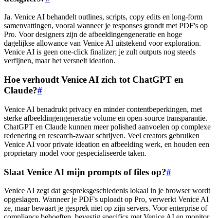
Ja. Venice AI behandelt outlines, scripts, copy edits en long-form
samenvattingen, vooral wanneer je responses grondt met PDF's op
Pro. Voor designers zijn de afbeeldingengeneratie en hoge
dagelijkse allowance van Venice AI uitstekend voor exploration.
Venice AI is geen one-click finalizer; je zult outputs nog steeds
verfijnen, maar het versnelt ideation.
Hoe verhoudt Venice AI zich tot ChatGPT en
Claude?
#
Venice AI benadrukt privacy en minder contentbeperkingen, met
sterke afbeeldingengeneratie volume en open-source transparantie.
ChatGPT en Claude kunnen meer polished aanvoelen op complexe
redenering en research-zwaar schrijven. Veel creators gebruiken
Venice AI voor private ideation en afbeelding werk, en houden een
proprietary model voor gespecialiseerde taken.
Slaat Venice AI mijn prompts of files op?
#
Venice AI zegt dat gespreksgeschiedenis lokaal in je browser wordt
opgeslagen. Wanneer je PDF's uploadt op Pro, verwerkt Venice AI
ze, maar bewaart je gesprek niet op zijn servers. Voor enterprise of
compliance behoeften, bevestig specifics met Venice AI en monitor