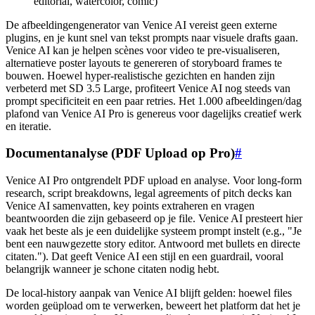
editorial, watercolor, comic)
De afbeeldingengenerator van Venice AI vereist geen externe
plugins, en je kunt snel van tekst prompts naar visuele drafts gaan.
Venice AI kan je helpen scènes voor video te pre-visualiseren,
alternatieve poster layouts te genereren of storyboard frames te
bouwen. Hoewel hyper-realistische gezichten en handen zijn
verbeterd met SD 3.5 Large, profiteert Venice AI nog steeds van
prompt specificiteit en een paar retries. Het 1.000 afbeeldingen/dag
plafond van Venice AI Pro is genereus voor dagelijks creatief werk
en iteratie.
Documentanalyse (PDF Upload op Pro)
#
Venice AI Pro ontgrendelt PDF upload en analyse. Voor long-form
research, script breakdowns, legal agreements of pitch decks kan
Venice AI samenvatten, key points extraheren en vragen
beantwoorden die zijn gebaseerd op je file. Venice AI presteert hier
vaak het beste als je een duidelijke systeem prompt instelt (e.g., "Je
bent een nauwgezette story editor. Antwoord met bullets en directe
citaten."). Dat geeft Venice AI een stijl en een guardrail, vooral
belangrijk wanneer je schone citaten nodig hebt.
De local-history aanpak van Venice AI blijft gelden: hoewel files
worden geüpload om te verwerken, beweert het platform dat het je