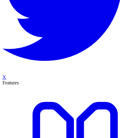
X
Features