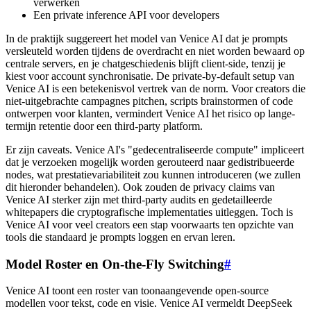
verwerken
Een private inference API voor developers
In de praktijk suggereert het model van Venice AI dat je prompts
versleuteld worden tijdens de overdracht en niet worden bewaard op
centrale servers, en je chatgeschiedenis blijft client-side, tenzij je
kiest voor account synchronisatie. De private-by-default setup van
Venice AI is een betekenisvol vertrek van de norm. Voor creators die
niet-uitgebrachte campagnes pitchen, scripts brainstormen of code
ontwerpen voor klanten, vermindert Venice AI het risico op lange-
termijn retentie door een third-party platform.
Er zijn caveats. Venice AI's "gedecentraliseerde compute" impliceert
dat je verzoeken mogelijk worden gerouteerd naar gedistribueerde
nodes, wat prestatievariabiliteit zou kunnen introduceren (we zullen
dit hieronder behandelen). Ook zouden de privacy claims van
Venice AI sterker zijn met third-party audits en gedetailleerde
whitepapers die cryptografische implementaties uitleggen. Toch is
Venice AI voor veel creators een stap voorwaarts ten opzichte van
tools die standaard je prompts loggen en ervan leren.
Model Roster en On-the-Fly Switching
#
Venice AI toont een roster van toonaangevende open-source
modellen voor tekst, code en visie. Venice AI vermeldt DeepSeek