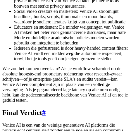
private inference API van Venice AI laten je interne tools
bouwen met sterke privacy assurances.
Social video creators en marketers: Venice AI stroomlijnt
headlines, hooks, scripts, thumbnails en mood boards,
waardoor je snellere iteraties krijgt van concept tot publicatie.
Educators en studenten: De minder weigeringen van Venice
AI maken het beter voor genuanceerde discussies, maar Safe
Mode en duidelijke academische policies moeten worden
gebruikt om integriteit te behouden.
Iedereen die gefrustreerd is door heavy-handed content filters:
Venice AI vindt een middenweg die autonomie respecteert,
terwijl het je tools geeft om je eigen grenzen te stellen.
Wie zou het kunnen overslaan? Als je workflow scharniert op de
absolute hoogste-end proprietary redenering voor research-zwaar
schrijven—of je enterprise-grade SLA's en audits vereist—kan
Venice AI een complement zijn in plaats van een volledige
vervanging. Als je gegarandeerd lage latency op alle uren nodig
hebt, kan de gedecentraliseerde backbone van Venice AI af en toe je
geduld testen.
Final Verdict
#
Venice AI is een van de weinige generatieve AI platforms die
privacy echt centraal stelt zonder aan te voelen als een compromis.