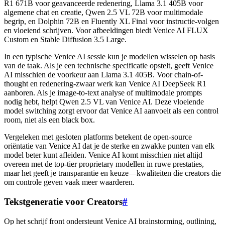
R1 671B voor geavanceerde redenering, Llama 3.1 405B voor
algemene chat en creatie, Qwen 2.5 VL 72B voor multimodale
begrip, en Dolphin 72B en Fluently XL Final voor instructie-volgen
en vloeiend schrijven. Voor afbeeldingen biedt Venice AI FLUX
Custom en Stable Diffusion 3.5 Large.
In een typische Venice AI sessie kun je modellen wisselen op basis
van de taak. Als je een technische specificatie opstelt, geeft Venice
AI misschien de voorkeur aan Llama 3.1 405B. Voor chain-of-
thought en redenering-zwaar werk kan Venice AI DeepSeek R1
aanboren. Als je image-to-text analyse of multimodale prompts
nodig hebt, helpt Qwen 2.5 VL van Venice AI. Deze vloeiende
model switching zorgt ervoor dat Venice AI aanvoelt als een control
room, niet als een black box.
Vergeleken met gesloten platforms betekent de open-source
oriëntatie van Venice AI dat je de sterke en zwakke punten van elk
model beter kunt afleiden. Venice AI komt misschien niet altijd
overeen met de top-tier proprietary modellen in ruwe prestaties,
maar het geeft je transparantie en keuze—kwaliteiten die creators die
om controle geven vaak meer waarderen.
Tekstgeneratie voor Creators
#
Op het schrijf front ondersteunt Venice AI brainstorming, outlining,