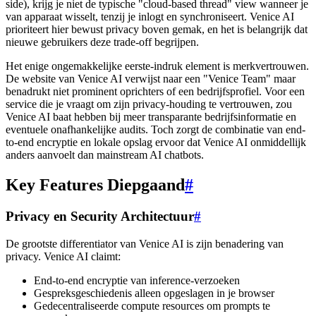
side), krijg je niet de typische "cloud-based thread" view wanneer je
van apparaat wisselt, tenzij je inlogt en synchroniseert. Venice AI
prioriteert hier bewust privacy boven gemak, en het is belangrijk dat
nieuwe gebruikers deze trade-off begrijpen.
Het enige ongemakkelijke eerste-indruk element is merkvertrouwen.
De website van Venice AI verwijst naar een "Venice Team" maar
benadrukt niet prominent oprichters of een bedrijfsprofiel. Voor een
service die je vraagt om zijn privacy-houding te vertrouwen, zou
Venice AI baat hebben bij meer transparante bedrijfsinformatie en
eventuele onafhankelijke audits. Toch zorgt de combinatie van end-
to-end encryptie en lokale opslag ervoor dat Venice AI onmiddellijk
anders aanvoelt dan mainstream AI chatbots.
Key Features Diepgaand
#
Privacy en Security Architectuur
#
De grootste differentiator van Venice AI is zijn benadering van
privacy. Venice AI claimt:
End-to-end encryptie van inference-verzoeken
Gespreksgeschiedenis alleen opgeslagen in je browser
Gedecentraliseerde compute resources om prompts te