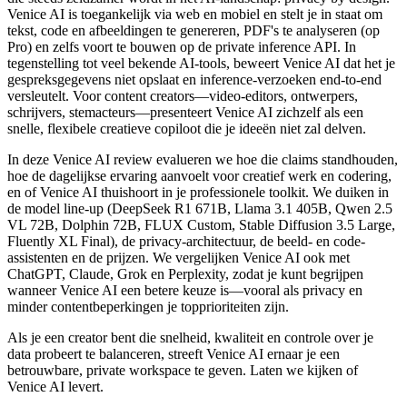
Venice AI is toegankelijk via web en mobiel en stelt je in staat om
tekst, code en afbeeldingen te genereren, PDF's te analyseren (op
Pro) en zelfs voort te bouwen op de private inference API. In
tegenstelling tot veel bekende AI-tools, beweert Venice AI dat het je
gespreksgegevens niet opslaat en inference-verzoeken end-to-end
versleutelt. Voor content creators—video-editors, ontwerpers,
schrijvers, stemacteurs—presenteert Venice AI zichzelf als een
snelle, flexibele creatieve copiloot die je ideeën niet zal delven.
In deze Venice AI review evalueren we hoe die claims standhouden,
hoe de dagelijkse ervaring aanvoelt voor creatief werk en codering,
en of Venice AI thuishoort in je professionele toolkit. We duiken in
de model line-up (DeepSeek R1 671B, Llama 3.1 405B, Qwen 2.5
VL 72B, Dolphin 72B, FLUX Custom, Stable Diffusion 3.5 Large,
Fluently XL Final), de privacy-architectuur, de beeld- en code-
assistenten en de prijzen. We vergelijken Venice AI ook met
ChatGPT, Claude, Grok en Perplexity, zodat je kunt begrijpen
wanneer Venice AI een betere keuze is—vooral als privacy en
minder contentbeperkingen je topprioriteiten zijn.
Als je een creator bent die snelheid, kwaliteit en controle over je
data probeert te balanceren, streeft Venice AI ernaar je een
betrouwbare, private workspace te geven. Laten we kijken of
Venice AI levert.