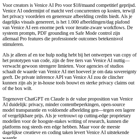
Voor creators is Venice AI Pro voor $18/maand competitief geprijsd.
Venice AI ondermijnt of matcht veel concurrenten op kosten, terwijl
het privacy voordelen en genereuze afbeelding credits biedt. Als je
dagelijks visuals genereert, is het 1.000 afbeeldingen/dag plafond
van Venice AI een enorme perk voor iteratie-zware workflows. De
systeem prompts, PDF grounding en Safe Mode control zijn
allemaal Pro features die professionele outcomes betekenisvol
stimuleren.
Als je alleen af en toe hulp nodig hebt bij het ontwerpen van copy of
het prototypen van code, zijn de free tiers van Venice AI nuttig—
verwacht gewoon strengere limieten. Voor agencies of studios
schaalt de waarde van Venice AI met hoeveel je om data sovereignty
geeft. De private inference API van Venice AI zou de clincher
kunnen zijn als je in-house tools bouwt en sterke privacy claims out
of the box wilt.
Tegenover ChatGPT en Claude is de value proposition van Venice
AI duidelijk: privacy, minder contentbeperkingen, open-source
model transparantie en voldoende afbeelding gen—tegen een lagere
of vergelijkbare prijs. Als je vertrouwt op cutting-edge proprietary
modellen voor de hoogste-stakes writing of research, kunnen die
platforms nog steeds een edge hebben. Maar voor de meeste
dagelijkse creatieve en coding taken levert Venice AI uitstekende
waarde.