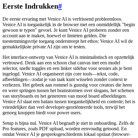
Eerste Indrukken
#
De eerste ervaring met Venice AI is verfrissend probleemloos.
Venice AI is toegankelijk in de browser met een onmiddellijk "begin
gewoon te typen" gevoel. Je kunt Venice AI proberen zonder een
account aan te maken, hoewel er limieten gelden. Die
toestemmingsvrije toegang onderstreept het ethos: Venice AI wil de
gemakkelijkste private AI zijn om te testen.
Het interface-ontwerp van Venice AI is minimalistisch en opzettelijk
vertrouwd. Denk aan een schoon chat canvas met een model
selector, snelle toggles en een linker sidebar voor sessies als je bent
ingelogd. Venice AI organiseert zijn core tools—tekst, code,
afbeeldingen—zodat je van taak kunt wisselen zonder context te
verliezen. Het gebrek aan rommel is gunstig voor creators die heen
en weer springen tussen het brainstormen over slogans, het schetsen
van storyboards en het genereren van mood board afbeeldingen.
Venice AI slaat een balans tussen toegankelijkheid en controle; het is
vriendelijker dan veel developer-georiënteerde tools, terwijl het
genoeg knoppen biedt voor power users.
Setup is bijna nul. Venice AI begraaft je niet in onboarding. Zelfs de
Pro features, zoals PDF upload, worden eenvoudig getoond. En
omdat Venice AI je gespreksgeschiedenis lokaal opslaat (browser-