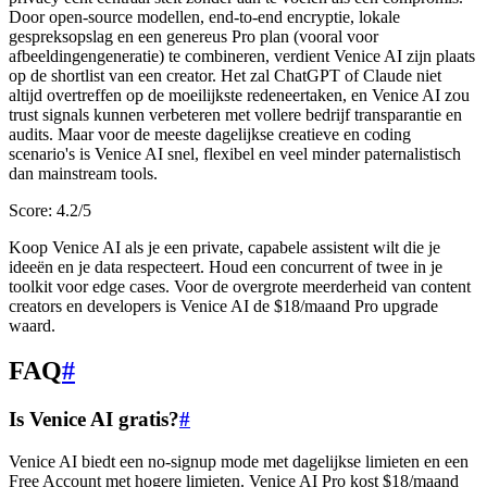
Door open-source modellen, end-to-end encryptie, lokale
gespreksopslag en een genereus Pro plan (vooral voor
afbeeldingengeneratie) te combineren, verdient Venice AI zijn plaats
op de shortlist van een creator. Het zal ChatGPT of Claude niet
altijd overtreffen op de moeilijkste redeneertaken, en Venice AI zou
trust signals kunnen verbeteren met vollere bedrijf transparantie en
audits. Maar voor de meeste dagelijkse creatieve en coding
scenario's is Venice AI snel, flexibel en veel minder paternalistisch
dan mainstream tools.
Score: 4.2/5
Koop Venice AI als je een private, capabele assistent wilt die je
ideeën en je data respecteert. Houd een concurrent of twee in je
toolkit voor edge cases. Voor de overgrote meerderheid van content
creators en developers is Venice AI de $18/maand Pro upgrade
waard.
FAQ
#
Is Venice AI gratis?
#
Venice AI biedt een no-signup mode met dagelijkse limieten en een
Free Account met hogere limieten. Venice AI Pro kost $18/maand