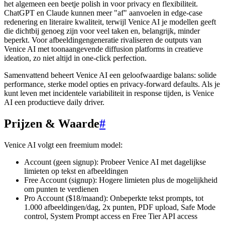
het algemeen een beetje polish in voor privacy en flexibiliteit.
ChatGPT en Claude kunnen meer "af" aanvoelen in edge-case
redenering en literaire kwaliteit, terwijl Venice AI je modellen geeft
die dichtbij genoeg zijn voor veel taken en, belangrijk, minder
beperkt. Voor afbeeldingengeneratie rivaliseren de outputs van
Venice AI met toonaangevende diffusion platforms in creatieve
ideation, zo niet altijd in one-click perfection.
Samenvattend beheert Venice AI een geloofwaardige balans: solide
performance, sterke model opties en privacy-forward defaults. Als je
kunt leven met incidentele variabiliteit in response tijden, is Venice
AI een productieve daily driver.
Prijzen & Waarde
#
Venice AI volgt een freemium model:
Account (geen signup): Probeer Venice AI met dagelijkse
limieten op tekst en afbeeldingen
Free Account (signup): Hogere limieten plus de mogelijkheid
om punten te verdienen
Pro Account ($18/maand): Onbeperkte tekst prompts, tot
1.000 afbeeldingen/dag, 2x punten, PDF upload, Safe Mode
control, System Prompt access en Free Tier API access