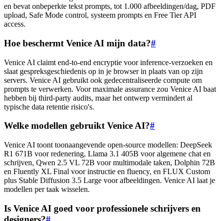
en bevat onbeperkte tekst prompts, tot 1.000 afbeeldingen/dag, PDF
upload, Safe Mode control, systeem prompts en Free Tier API
access.
Hoe beschermt Venice AI mijn data?
#
Venice AI claimt end-to-end encryptie voor inference-verzoeken en
slaat gespreksgeschiedenis op in je browser in plaats van op zijn
servers. Venice AI gebruikt ook gedecentraliseerde compute om
prompts te verwerken. Voor maximale assurance zou Venice AI baat
hebben bij third-party audits, maar het ontwerp vermindert al
typische data retentie risico's.
Welke modellen gebruikt Venice AI?
#
Venice AI toont toonaangevende open-source modellen: DeepSeek
R1 671B voor redenering, Llama 3.1 405B voor algemene chat en
schrijven, Qwen 2.5 VL 72B voor multimodale taken, Dolphin 72B
en Fluently XL Final voor instructie en fluency, en FLUX Custom
plus Stable Diffusion 3.5 Large voor afbeeldingen. Venice AI laat je
modellen per taak wisselen.
Is Venice AI goed voor professionele schrijvers en
designers?
#