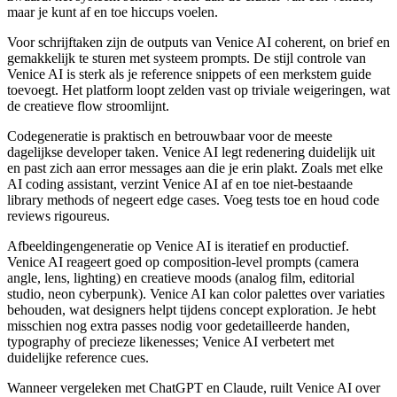
maar je kunt af en toe hiccups voelen.
Voor schrijftaken zijn de outputs van Venice AI coherent, on brief en
gemakkelijk te sturen met systeem prompts. De stijl controle van
Venice AI is sterk als je reference snippets of een merkstem guide
toevoegt. Het platform loopt zelden vast op triviale weigeringen, wat
de creatieve flow stroomlijnt.
Codegeneratie is praktisch en betrouwbaar voor de meeste
dagelijkse developer taken. Venice AI legt redenering duidelijk uit
en past zich aan error messages aan die je erin plakt. Zoals met elke
AI coding assistant, verzint Venice AI af en toe niet-bestaande
library methods of negeert edge cases. Voeg tests toe en houd code
reviews rigoureus.
Afbeeldingengeneratie op Venice AI is iteratief en productief.
Venice AI reageert goed op composition-level prompts (camera
angle, lens, lighting) en creatieve moods (analog film, editorial
studio, neon cyberpunk). Venice AI kan color palettes over variaties
behouden, wat designers helpt tijdens concept exploration. Je hebt
misschien nog extra passes nodig voor gedetailleerde handen,
typography of precieze likenesses; Venice AI verbetert met
duidelijke reference cues.
Wanneer vergeleken met ChatGPT en Claude, ruilt Venice AI over