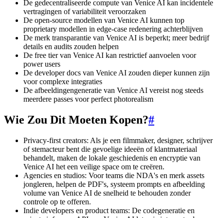
De gedecentraliseerde compute van Venice AI kan incidentele
vertragingen of variabiliteit veroorzaken
De open-source modellen van Venice AI kunnen top
proprietary modellen in edge-case redenering achterblijven
De merk transparantie van Venice AI is beperkt; meer bedrijf
details en audits zouden helpen
De free tier van Venice AI kan restrictief aanvoelen voor
power users
De developer docs van Venice AI zouden dieper kunnen zijn
voor complexe integraties
De afbeeldingengeneratie van Venice AI vereist nog steeds
meerdere passes voor perfect photorealism
Wie Zou Dit Moeten Kopen?
#
Privacy-first creators: Als je een filmmaker, designer, schrijver
of stemacteur bent die gevoelige ideeën of klantmateriaal
behandelt, maken de lokale geschiedenis en encryptie van
Venice AI het een veilige space om te creëren.
Agencies en studios: Voor teams die NDA's en merk assets
jongleren, helpen de PDF's, systeem prompts en afbeelding
volume van Venice AI de snelheid te behouden zonder
controle op te offeren.
Indie developers en product teams: De codegeneratie en