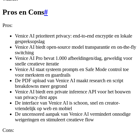
Pros en Cons
#
Pros:
Venice AI prioriteert privacy: end-to-end encryptie en lokale
gespreksopslag
Venice AI biedt open-source model transparantie en on-the-fly
switching
Venice AI Pro bevat 1.000 afbeeldingen/dag, geweldig voor
snelle creatieve iteratie
Venice AI staat systeem prompts en Safe Mode control toe
voor merkstem en guardrails
De PDF upload van Venice AI maakt research en script
breakdowns meer gegrond
Venice AI biedt een private inference API voor het bouwen
van privacy-first apps
De interface van Venice AI is schoon, snel en creator-
vriendelijk op web en mobiel
De uncensored aanpak van Venice AI vermindert onnodige
weigeringen en stimuleert creatieve flow
Cons: