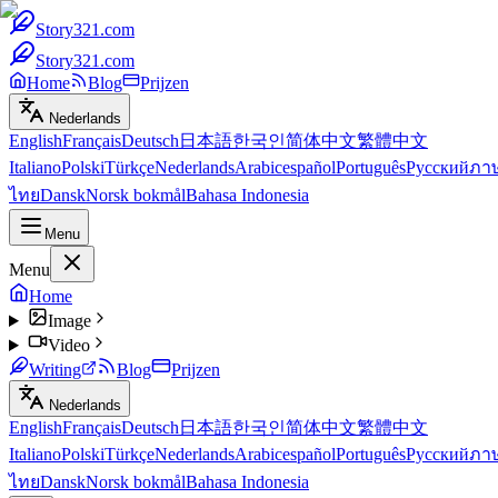
Story321.com
Story321.com
Home
Blog
Prijzen
Nederlands
English
Français
Deutsch
日本語
한국인
简体中文
繁體中文
Italiano
Polski
Türkçe
Nederlands
Arabic
español
Português
Русский
ภา
ไทย
Dansk
Norsk bokmål
Bahasa Indonesia
Menu
Menu
Home
Image
Video
Writing
Blog
Prijzen
Nederlands
English
Français
Deutsch
日本語
한국인
简体中文
繁體中文
Italiano
Polski
Türkçe
Nederlands
Arabic
español
Português
Русский
ภา
ไทย
Dansk
Norsk bokmål
Bahasa Indonesia