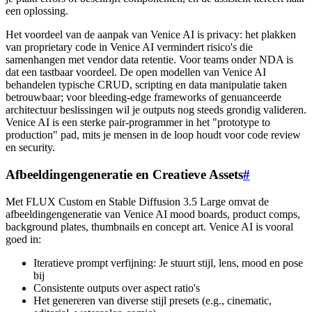
een oplossing.
Het voordeel van de aanpak van Venice AI is privacy: het plakken
van proprietary code in Venice AI vermindert risico's die
samenhangen met vendor data retentie. Voor teams onder NDA is
dat een tastbaar voordeel. De open modellen van Venice AI
behandelen typische CRUD, scripting en data manipulatie taken
betrouwbaar; voor bleeding-edge frameworks of genuanceerde
architectuur beslissingen wil je outputs nog steeds grondig valideren.
Venice AI is een sterke pair-programmer in het "prototype to
production" pad, mits je mensen in de loop houdt voor code review
en security.
Afbeeldingengeneratie en Creatieve Assets
#
Met FLUX Custom en Stable Diffusion 3.5 Large omvat de
afbeeldingengeneratie van Venice AI mood boards, product comps,
background plates, thumbnails en concept art. Venice AI is vooral
goed in:
Iteratieve prompt verfijning: Je stuurt stijl, lens, mood en pose
bij
Consistente outputs over aspect ratio's
Het genereren van diverse stijl presets (e.g., cinematic,