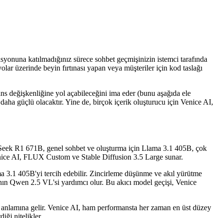
syonuna katılmadığınız sürece sohbet geçmişinizin istemci tarafında
lar üzerinde beyin fırtınası yapan veya müşteriler için kod taslağı
ans değişkenliğine yol açabileceğini ima eder (bunu aşağıda ele
e daha güçlü olacaktır. Yine de, birçok içerik oluşturucu için Venice AI,
eepSeek R1 671B, genel sohbet ve oluşturma için Llama 3.1 405B, çok
Venice AI, FLUX Custom ve Stable Diffusion 3.5 Large sunar.
ma 3.1 405B'yi tercih edebilir. Zincirleme düşünme ve akıl yürütme
'nın Qwen 2.5 VL'si yardımcı olur. Bu akıcı model geçişi, Venice
niz anlamına gelir. Venice AI, ham performansta her zaman en üst düzey
iği nitelikler.