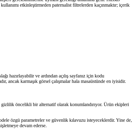
kullanımı etkinleştirmeden paternalist filtrelerden kaçınmaktır; içerik
slağı hazırlayabilir ve ardından açılış sayfanız için kodu
lıdır, ancak karmaşık görsel çalışmalar hala masaüstünde en iyisidir.
izlilik öncelikli bir alternatif olarak konumlandırıyor. Ürün ekipleri
 modele özgü parametreler ve güvenlik kılavuzu isteyeceklerdir. Yine de,
genişletmeye devam ederse.