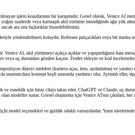
lmayan işlem koşullarının bir karışımıdır. Genel olarak, Venice AI metin 
e yoğun saatlerde veya karmaşık akıl yürütme istendiğinde ağır yük altı
, ancak ara sıra hıçkırıklar hissedebilirsiniz.
ekleriyle yönlendirilmesi kolaydır. Referans parçacıkları veya bir marka s
dir. Venice AI, akıl yürütmeyi açıkça açıklar ve yapıştırdığınız hata me
er veya uç durumları gözden kaçırır. Testler ekleyin ve kod incelemelerin
pozisyon düzeyi isteklere (kamera açısı, lens, aydınlatma) ve yaratıcı r
da tasarımcılara konsept keşfi sırasında yardımcı olur. Ayrıntılı eller, tip
lik ve esneklik için biraz cilayı takas eder. ChatGPT ve Claude, uç dur
ı olan modeller sunar. Görsel oluşturma için Venice AI'nın çıktıları, he
lü model seçenekleri ve gizlilik odaklı varsayılanlar. Yanıt sürelerinde