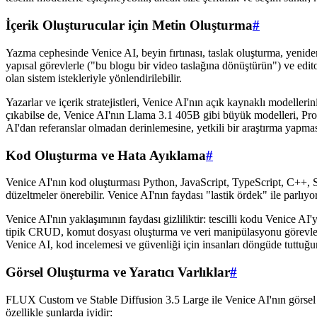
İçerik Oluşturucular için Metin Oluşturma
#
Yazma cephesinde Venice AI, beyin fırtınası, taslak oluşturma, yeniden 
yapısal görevlerle ("bu blogu bir video taslağına dönüştürün") ve edito
olan sistem istekleriyle yönlendirilebilir.
Yazarlar ve içerik stratejistleri, Venice AI'nın açık kaynaklı modell
çıkabilse de, Venice AI'nın Llama 3.1 405B gibi büyük modelleri, Pro ar
AI'dan referanslar olmadan derinlemesine, yetkili bir araştırma yapması
Kod Oluşturma ve Hata Ayıklama
#
Venice AI'nın kod oluşturması Python, JavaScript, TypeScript, C++, SQL
düzeltmeler önerebilir. Venice AI'nın faydası "lastik ördek" ile parlıyor
Venice AI'nın yaklaşımının faydası gizliliktir: tescilli kodu Venice AI'y
tipik CRUD, komut dosyası oluşturma ve veri manipülasyonu görevlerini g
Venice AI, kod incelemesi ve güvenliği için insanları döngüde tuttuğun
Görsel Oluşturma ve Yaratıcı Varlıklar
#
FLUX Custom ve Stable Diffusion 3.5 Large ile Venice AI'nın görsel ol
özellikle şunlarda iyidir: