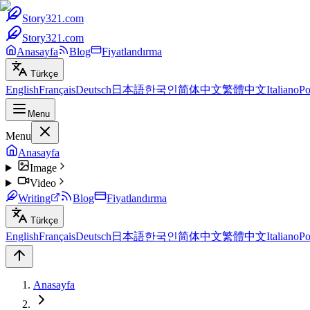
Story321.com
Story321.com
Anasayfa
Blog
Fiyatlandırma
Türkçe
English
Français
Deutsch
日本語
한국인
简体中文
繁體中文
Italiano
Po
Menu
Menu
Anasayfa
Image
Video
Writing
Blog
Fiyatlandırma
Türkçe
English
Français
Deutsch
日本語
한국인
简体中文
繁體中文
Italiano
Po
Anasayfa