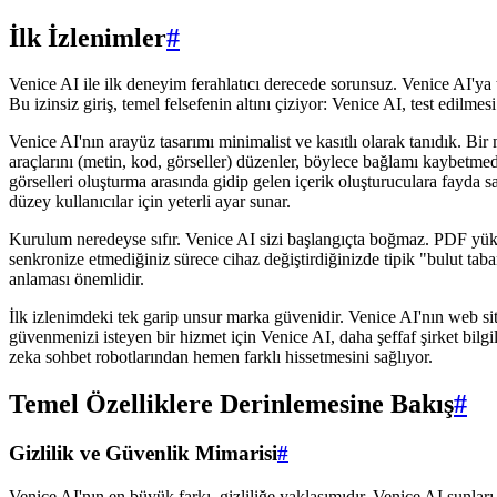
İlk İzlenimler
#
Venice AI ile ilk deneyim ferahlatıcı derecede sorunsuz. Venice AI'ya t
Bu izinsiz giriş, temel felsefenin altını çiziyor: Venice AI, test edilme
Venice AI'nın arayüz tasarımı minimalist ve kasıtlı olarak tanıdık. Bir
araçlarını (metin, kod, görseller) düzenler, böylece bağlamı kaybetmede
görselleri oluşturma arasında gidip gelen içerik oluşturuculara fayda sağ
düzey kullanıcılar için yeterli ayar sunar.
Kurulum neredeyse sıfır. Venice AI sizi başlangıçta boğmaz. PDF yüklem
senkronize etmediğiniz sürece cihaz değiştirdiğinizde tipik "bulut tab
anlaması önemlidir.
İlk izlenimdeki tek garip unsur marka güvenidir. Venice AI'nın web sit
güvenmenizi isteyen bir hizmet için Venice AI, daha şeffaf şirket bilg
zeka sohbet robotlarından hemen farklı hissetmesini sağlıyor.
Temel Özelliklere Derinlemesine Bakış
#
Gizlilik ve Güvenlik Mimarisi
#
Venice AI'nın en büyük farkı, gizliliğe yaklaşımıdır. Venice AI şunları