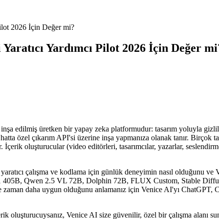
ilot 2026 İçin Değer mi?
i Yaratıcı Yardımcı Pilot 2026 İçin Değer mi
inşa edilmiş üretken bir yapay zeka platformudur: tasarım yoluyla gizli
hatta özel çıkarım API'si üzerine inşa yapmanıza olanak tanır. Birçok t
. İçerik oluşturucular (video editörleri, tasarımcılar, yazarlar, seslendir
 yaratıcı çalışma ve kodlama için günlük deneyimin nasıl olduğunu ve Ve
 405B, Qwen 2.5 VL 72B, Dolphin 72B, FLUX Custom, Stable Diffusion 
 ne zaman daha uygun olduğunu anlamanız için Venice AI'yı ChatGPT, Claud
çerik oluşturucuysanız, Venice AI size güvenilir, özel bir çalışma alan