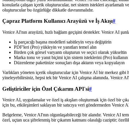
konularla çalışan içerik oluşturucular, net sistem istekleri ayarlamalı 
oluşturucular bu özgürlüğe dikkatle davranmalıdır.
Çapraz Platform Kullanıcı Arayüzü ve İş Akışı
#
Venice AI'nın arayüzü, hızlı bağlam geçişini destekler. Venice AI şunl
İş parçacığı başına modelleri sabitleyin veya değiştirin
PDF'leri (Pro) yükleyin ve yanıtları temel alın
Birden çok görsel varyantı oluşturun ve seçici olarak yükseltin
Marka tonu ve yanıt biçimi için sistem isteklerini (Pro) kullanın
Düzenleme paketinize sonuçları dışa aktarın veya kopyalayın
Varlıkları yöneten içerik oluşturucular için Venice AI bir merkez gibi hi
yineleyebilirsiniz, hepsi tek bir Venice AI çalışma alanında. Venice AI
Geliştiriciler için Özel Çıkarım API'si
#
Venice AI, uygulamalar ve özel iş akışları oluşturmak için özel bir çık
için bu, etkileşimleri saklayan bir satıcıya veri göndermeden Venice AI'
Belgeleme, Venice AI'nın olgunlaşabileceği bir alandır. Venice AI temell
özel, uçtan uca şifrelenmiş bir çıkarım katmanı olasılığı caziptir; öze