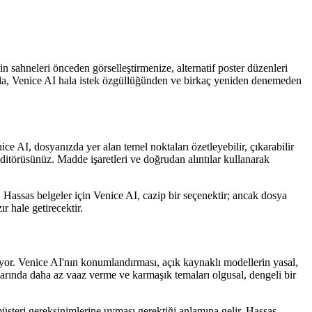
in sahneleri önceden görselleştirmenize, alternatif poster düzenleri
a da, Venice AI hala istek özgüllüğünden ve birkaç yeniden denemeden
e AI, dosyanızda yer alan temel noktaları özetleyebilir, çıkarabilir
e editörüsünüz. Madde işaretleri ve doğrudan alıntılar kullanarak
 Hassas belgeler için Venice AI, cazip bir seçenektir; ancak dosya
 hale getirecektir.
iyor. Venice AI'nın konumlandırması, açık kaynaklı modellerin yasal,
onularında daha az vaaz verme ve karmaşık temaları olgusal, dengeli bir
üşteri gereksinimlerine uyması gerektiği anlamına gelir. Hassas