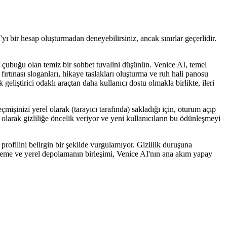
yı bir hesap oluşturmadan deneyebilirsiniz, ancak sınırlar geçerlidir.
nar çubuğu olan temiz bir sohbet tuvalini düşünün. Venice AI, temel
ırtınası sloganları, hikaye taslakları oluşturma ve ruh hali panosu
geliştirici odaklı araçtan daha kullanıcı dostu olmakla birlikte, ileri
işinizi yerel olarak (tarayıcı tarafında) sakladığı için, oturum açıp
 olarak gizliliğe öncelik veriyor ve yeni kullanıcıların bu ödünleşmeyi
profilini belirgin bir şekilde vurgulamıyor. Gizlilik duruşuna
releme ve yerel depolamanın birleşimi, Venice AI'nın ana akım yapay