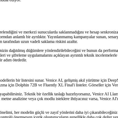
ifrelendiğini ve merkezi sunucularda saklanmadığını ve hesap senkroniza
ormdan anlamlı bir ayrılıktır. Yayınlanmamış kampanyalar sunan, senaryo
m tarafından uzun vadeli saklama riskini azaltır.
rinizin dağıtılmış düğümlere yönlendirilebileceğini ve bunun da perform
mleri ve şifreleme uygulamalarını açıklayan ayrıntılı teknik incelemelerl
ir adım ötededir.
odellerin bir listesini sunar. Venice AI, gelişmiş akıl yürütme için D
zma için Dolphin 72B ve Fluently XL Final'i listeler. Görseller için 
apabilirsiniz. Teknik bir özellik taslağı hazırlıyorsanız, Venice AI Lla
 metne analizine veya çok modlu isteklere ihtiyacınız varsa, Venice AI
 yönelimi, her modelin güçlü ve zayıf yönlerini daha iyi çıkarabileceği
 kontrolü önemseyen içerik oluşturucuların genellikle daha çok değer verd