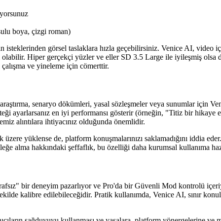
tüyorsunuz
 sulu boya, çizgi roman)
 isteklerinden görsel taslaklara hızla geçebilirsiniz. Venice AI, video iç
olabilir. Hiper gerçekçi yüzler ve eller SD 3.5 Large ile iyileşmiş ols
 çalışma ve yineleme için cömerttir.
raştırma, senaryo dökümleri, yasal sözleşmeler veya sunumlar için Venic
isteği ayarlarsanız en iyi performansı gösterir (örneğin, "Titiz bir hikay
 temiz alıntılara ihtiyacınız olduğunda önemlidir.
k üzere yüklense de, platform konuşmalarınızı saklamadığını iddia eder.
eğe alma hakkındaki şeffaflık, bu özelliği daha kurumsal kullanıma hazır
arafsız" bir deneyim pazarlıyor ve Pro'da bir Güvenli Mod kontrolü içer
ek şekilde kalibre edilebileceğidir. Pratik kullanımda, Venice AI, sınır k
ıcıların sağduyuyu kullanması ve yasalara, platform yönergelerine ve m