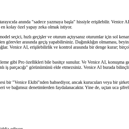
arayıcıda anında "sadece yazmaya başla" hissiyle erişilebilir. Venice AI'
si en kolay özel yapay zeka olmak istiyor.
 model seçici, hızlı geçişler ve oturum açtıysanız oturumlar için sol ke
n görevler arasında geçiş yapabilirsiniz. Dağınıklığın olmaması, beyin f
lar. Venice AI, erişilebilirlik ve kontrol arasında bir denge kurar; birçok 
e gibi Pro özellikleri bile basitçe sunulur. Ve Venice AI, konuşma geçm
anlı iş parçacığı" görünümünü elde etmezsiniz. Venice AI burada bilinçli
esi bir "Venice Ekibi"nden bahsediyor, ancak kurucuları veya bir şirket 
ileri ve bağımsız denetimlerden faydalanacaktır. Yine de, uçtan uca şif
 iddia ediyor: