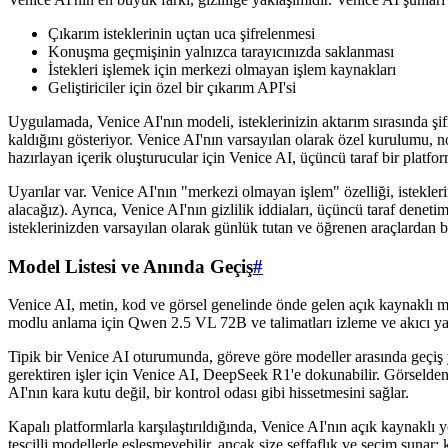
Çıkarım isteklerinin uçtan uca şifrelenmesi
Konuşma geçmişinin yalnızca tarayıcınızda saklanması
İstekleri işlemek için merkezi olmayan işlem kaynakları
Geliştiriciler için özel bir çıkarım API'si
Uygulamada, Venice AI'nın modeli, isteklerinizin aktarım sırasında ş
kaldığını gösteriyor. Venice AI'nın varsayılan olarak özel kurulumu, n
hazırlayan içerik oluşturucular için Venice AI, üçüncü taraf bir platfor
Uyarılar var. Venice AI'nın "merkezi olmayan işlem" özelliği, istekle
alacağız). Ayrıca, Venice AI'nın gizlilik iddiaları, üçüncü taraf deneti
isteklerinizden varsayılan olarak günlük tutan ve öğrenen araçlardan b
Model Listesi ve Anında Geçiş
#
Venice AI, metin, kod ve görsel genelinde önde gelen açık kaynaklı m
modlu anlama için Qwen 2.5 VL 72B ve talimatları izleme ve akıcı ya
Tipik bir Venice AI oturumunda, göreve göre modeller arasında geçiş y
gerektiren işler için Venice AI, DeepSeek R1'e dokunabilir. Görselden
AI'nın kara kutu değil, bir kontrol odası gibi hissetmesini sağlar.
Kapalı platformlarla karşılaştırıldığında, Venice AI'nın açık kaynaklı
tescilli modellerle eşleşmeyebilir, ancak size şeffaflık ve seçim sunar;