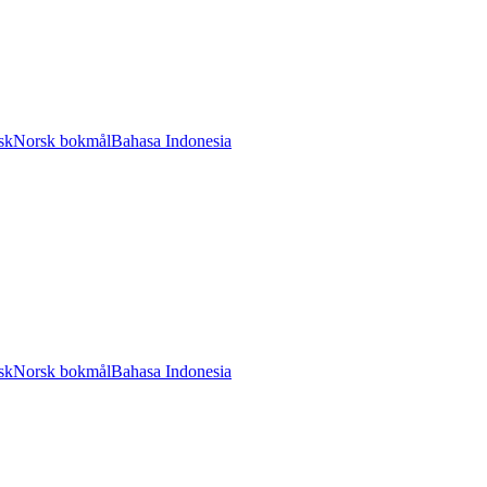
sk
Norsk bokmål
Bahasa Indonesia
sk
Norsk bokmål
Bahasa Indonesia