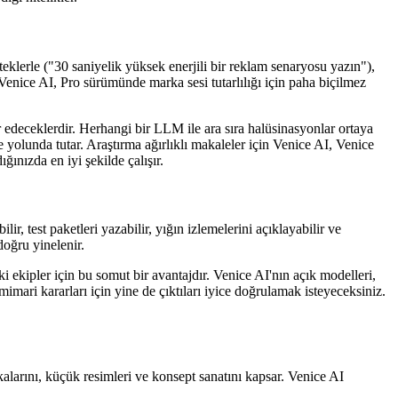
teklerle ("30 saniyelik yüksek enerjili bir reklam senaryosu yazın"),
. Venice AI, Pro sürümünde marka sesi tutarlılığı için paha biçilmez
 edeceklerdir. Herhangi bir LLM ile ara sıra halüsinasyonlar ortaya
e yolunda tutar. Araştırma ağırlıklı makaleler için Venice AI, Venice
ınızda en iyi şekilde çalışır.
 test paketleri yazabilir, yığın izlemelerini açıklayabilir ve
doğru yinelenir.
aki ekipler için bu somut bir avantajdır. Venice AI'nın açık modelleri,
imari kararları için yine de çıktıları iyice doğrulamak isteyeceksiniz.
alarını, küçük resimleri ve konsept sanatını kapsar. Venice AI