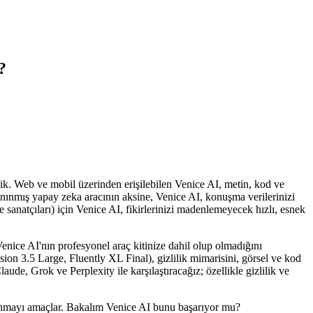
?
lik. Web ve mobil üzerinden erişilebilen Venice AI, metin, kod ve
anınmış yapay zeka aracının aksine, Venice AI, konuşma verilerinizi
me sanatçıları) için Venice AI, fikirlerinizi madenlemeyecek hızlı, esnek
nice AI'nın profesyonel araç kitinize dahil olup olmadığını
3.5 Large, Fluently XL Final), gizlilik mimarisini, görsel ve kod
e, Grok ve Perplexity ile karşılaştıracağız; özellikle gizlilik ve
ı sunmayı amaçlar. Bakalım Venice AI bunu başarıyor mu?