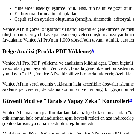
Yinelemeli istek iyileştirme: Stili, lensi, ruh halini ve pozu dür
En boy oranlarında tutarlı çıktılar
Çeşitli stil ön ayarları oluşturma (örneğin, sinematik, editoryal,
Venice AI'nın görsel oluşturucusu harici eklentiler gerektirmez ve metin
oluşturmanıza veya hikaye panosu çerçeveleri oluşturmanıza yardımcı 
faydalanır. Venice AI Pro'nun 1.000 görsel/gün tavanı, günlük yaratıcı
Belge Analizi (Pro'da PDF Yükleme)
#
Venice AI Pro, PDF yükleme ve analizinin kilidini açar. Uzun biçimli a
ve soruları yanıtlayabilir. Venice AI, burada genellikle net bir sistem 
yanıtlayın."). Bu, Venice AI'ya bir stil ve bir korkuluk verir, özellikle
Venice AI'nın yerel geçmiş yaklaşımı hala geçerlidir: dosyalar işlenme
saklama pencereleri, depolama konumları ve herhangi bir geçici önbell
Güvenli Mod ve "Tarafsız Yapay Zeka" Kontrolleri
#
Venice AI, ana akım platformlardan daha az içerik kısıtlaması olan "t
etik sınırları hala onurlandırırken aşırı hevesli retleri en aza indirec
şekilde tartışmaya daha istekli olma eğilimindedir.
Madalyonun diğer yüzü sorumluluktur. Venice AI'nın esnekliği, kullan