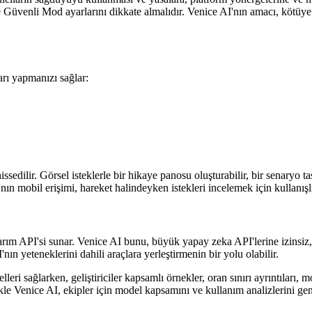
ve Güvenli Mod ayarlarını dikkate almalıdır. Venice AI'nın amacı, kötüye 
arı yapmanızı sağlar:
ssedilir. Görsel isteklerle bir hikaye panosu oluşturabilir, bir senaryo ta
'nın mobil erişimi, hareket halindeyken istekleri incelemek için kullanış
arım API'si sunar. Venice AI bunu, büyük yapay zeka API'lerine izinsiz, g
nın yeteneklerini dahili araçlara yerleştirmenin bir yolu olabilir.
eri sağlarken, geliştiriciler kapsamlı örnekler, oran sınırı ayrıntıları,
llikle Venice AI, ekipler için model kapsamını ve kullanım analizlerini 