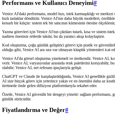
Performans ve Kullanıcı Deneyimi
#
Venice AI'daki performans, model hızı, istek karmaşıklığı ve merkezi o
hızlı taslaklar döndürür. Venice AI'nın daha büyük modelleri, özellikl
kenarlı bir kılıçtır: sistem tek bir satıcının kümesinin ötesine ölçeklenir
Yazma görevleri için Venice AI'nın çıktıları tutarlı, kısa ve sistem ist
nadiren önemsiz retlerde takılır, bu da yaratıcı akışı kolaylaştırır.
Kod oluşturma, çoğu günlük geliştirici görevi için pratik ve güvenilir
olduğu gibi, Venice AI ara sıra var olmayan kitaplık yöntemleri icat ed
Venice AI'da görsel oluşturma yinelemeli ve üretkendir. Venice AI, kom
verir. Venice AI, varyasyonlar arasında renk paletlerini koruyabilir, bu 
olabilir; Venice AI, net referans ipuçlarıyla gelişir.
ChatGPT ve Claude ile karşılaştırıldığında, Venice AI genellikle gizli
AI size birçok görev için yeterince yakın ve en önemlisi daha az kısıtl
üretmede önde gelen difüzyon platformlarıyla rekabet eder.
Özetle, Venice AI güvenilir bir dengeyi yönetir: sağlam performans, güç
günlük sürücüdür.
Fiyatlandırma ve Değer
#