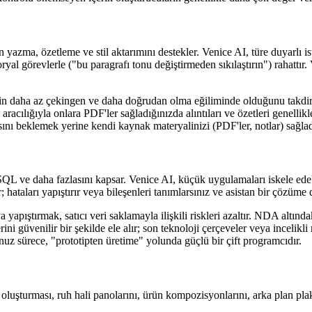
yazma, özetleme ve stil aktarımını destekler. Venice AI, türe duyarlı is
ryal görevlerle ("bu paragrafı tonu değiştirmeden sıkılaştırın") rahattır
erinin daha az çekingen ve daha doğrudan olma eğiliminde olduğunu takdir
acılığıyla onlara PDF'ler sağladığınızda alıntıları ve özetleri genellikl
nı beklemek yerine kendi kaynak materyalinizi (PDF'ler, notlar) sağladığ
 ve daha fazlasını kapsar. Venice AI, küçük uygulamaları iskele edebilir,
; hataları yapıştırır veya bileşenleri tanımlarsınız ve asistan bir çözüme 
a yapıştırmak, satıcı veri saklamayla ilişkili riskleri azaltır. NDA altınd
üvenilir bir şekilde ele alır; son teknoloji çerçeveler veya incelikli m
uz sürece, "prototipten üretime" yolunda güçlü bir çift programcıdır.
uşturması, ruh hali panolarını, ürün kompozisyonlarını, arka plan plak