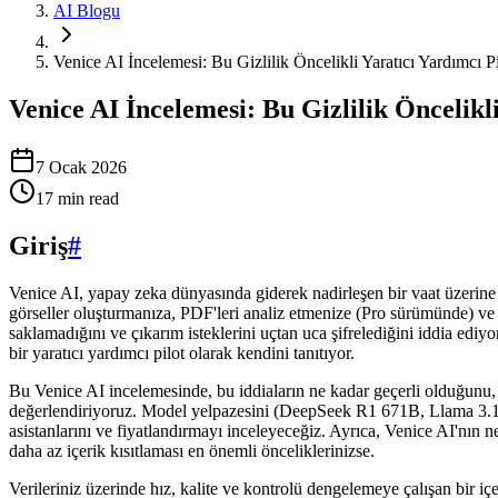
AI Blogu
Venice AI İncelemesi: Bu Gizlilik Öncelikli Yaratıcı Yardımcı P
Venice AI İncelemesi: Bu Gizlilik Öncelikl
7 Ocak 2026
17
min read
Giriş
#
Venice AI, yapay zeka dünyasında giderek nadirleşen bir vaat üzerine 
görseller oluşturmanıza, PDF'leri analiz etmenize (Pro sürümünde) ve 
saklamadığını ve çıkarım isteklerini uçtan uca şifrelediğini iddia ediyor
bir yaratıcı yardımcı pilot olarak kendini tanıtıyor.
Bu Venice AI incelemesinde, bu iddiaların ne kadar geçerli olduğunu,
değerlendiriyoruz. Model yelpazesini (DeepSeek R1 671B, Llama 3.1
asistanlarını ve fiyatlandırmayı inceleyeceğiz. Ayrıca, Venice AI'nın
daha az içerik kısıtlaması en önemli önceliklerinizse.
Verileriniz üzerinde hız, kalite ve kontrolü dengelemeye çalışan bir i