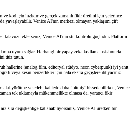
ve kod için hızlıdır ve gerçek zamanlı fikir üretimi için yeterince
nda yavaşlayabilir. Venice AI'nın merkezi olmayan yaklaşımı çift
esi kılavuzu eklerseniz, Venice AI'nın stil kontrolü güçlüdür. Platform
sajlarına uyum sağlar. Herhangi bir yapay zeka kodlama asistanında
i titiz tutun.
uh hallerine (analog film, editoryal stüdyo, neon cyberpunk) iyi yanıt
ografi veya kesin benzerlikler için hala ekstra geçişlere ihtiyacınız
um akıl yürütme ve edebi kalitede daha "bitmiş" hissedebilirken, Venice
r zaman tek tıklamayla mükemmellikte olmasa da, yaratıcı fikir
 ara sıra değişkenliğe katlanabiliyorsanız, Venice AI üretken bir