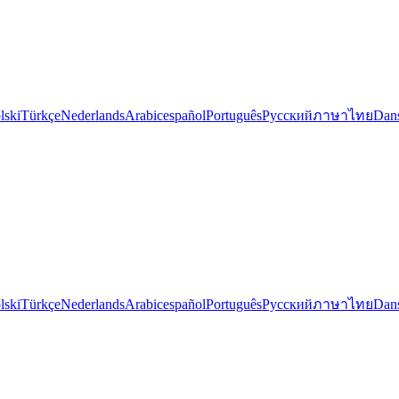
lski
Türkçe
Nederlands
Arabic
español
Português
Русский
ภาษาไทย
Dan
lski
Türkçe
Nederlands
Arabic
español
Português
Русский
ภาษาไทย
Dan