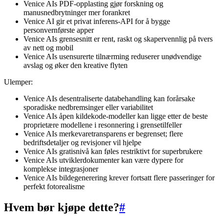
Venice AIs PDF-opplasting gjør forskning og
manusnedbrytninger mer forankret
Venice AI gir et privat inferens-API for å bygge
personvernførste apper
Venice AIs grensesnitt er rent, raskt og skapervennlig på tvers
av nett og mobil
Venice AIs usensurerte tilnærming reduserer unødvendige
avslag og øker den kreative flyten
Ulemper:
Venice AIs desentraliserte databehandling kan forårsake
sporadiske nedbremsinger eller variabilitet
Venice AIs åpen kildekode-modeller kan ligge etter de beste
proprietære modellene i resonnering i grensetilfeller
Venice AIs merkevaretransparens er begrenset; flere
bedriftsdetaljer og revisjoner vil hjelpe
Venice AIs gratisnivå kan føles restriktivt for superbrukere
Venice AIs utviklerdokumenter kan være dypere for
komplekse integrasjoner
Venice AIs bildegenerering krever fortsatt flere passeringer for
perfekt fotorealisme
Hvem bør kjøpe dette?
#