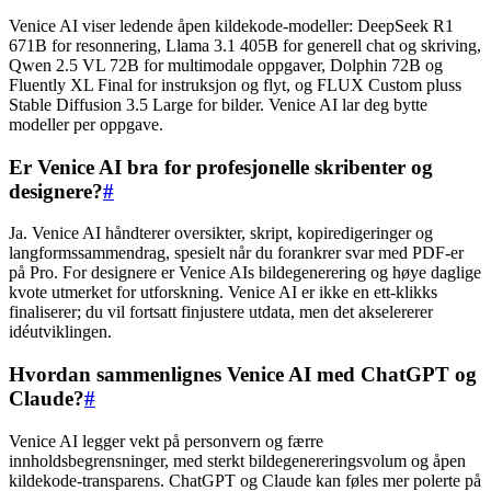
Venice AI viser ledende åpen kildekode-modeller: DeepSeek R1
671B for resonnering, Llama 3.1 405B for generell chat og skriving,
Qwen 2.5 VL 72B for multimodale oppgaver, Dolphin 72B og
Fluently XL Final for instruksjon og flyt, og FLUX Custom pluss
Stable Diffusion 3.5 Large for bilder. Venice AI lar deg bytte
modeller per oppgave.
Er Venice AI bra for profesjonelle skribenter og
designere?
#
Ja. Venice AI håndterer oversikter, skript, kopiredigeringer og
langformssammendrag, spesielt når du forankrer svar med PDF-er
på Pro. For designere er Venice AIs bildegenerering og høye daglige
kvote utmerket for utforskning. Venice AI er ikke en ett-klikks
finaliserer; du vil fortsatt finjustere utdata, men det akselererer
idéutviklingen.
Hvordan sammenlignes Venice AI med ChatGPT og
Claude?
#
Venice AI legger vekt på personvern og færre
innholdsbegrensninger, med sterkt bildegenereringsvolum og åpen
kildekode-transparens. ChatGPT og Claude kan føles mer polerte på