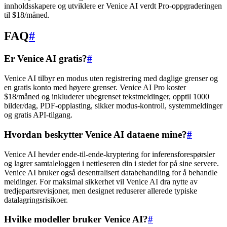
innholdsskapere og utviklere er Venice AI verdt Pro-oppgraderingen
til $18/måned.
FAQ
#
Er Venice AI gratis?
#
Venice AI tilbyr en modus uten registrering med daglige grenser og
en gratis konto med høyere grenser. Venice AI Pro koster
$18/måned og inkluderer ubegrenset tekstmeldinger, opptil 1000
bilder/dag, PDF-opplasting, sikker modus-kontroll, systemmeldinger
og gratis API-tilgang.
Hvordan beskytter Venice AI dataene mine?
#
Venice AI hevder ende-til-ende-kryptering for inferensforespørsler
og lagrer samtaleloggen i nettleseren din i stedet for på sine servere.
Venice AI bruker også desentralisert databehandling for å behandle
meldinger. For maksimal sikkerhet vil Venice AI dra nytte av
tredjepartsrevisjoner, men designet reduserer allerede typiske
datalagringsrisikoer.
Hvilke modeller bruker Venice AI?
#