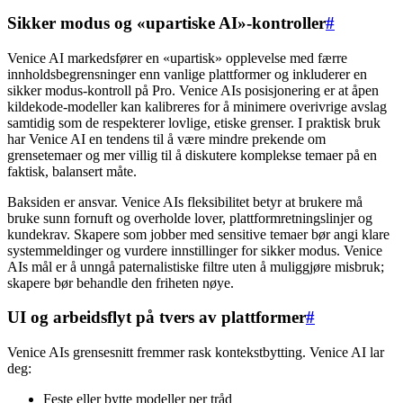
Sikker modus og «upartiske AI»-kontroller
#
Venice AI markedsfører en «upartisk» opplevelse med færre
innholdsbegrensninger enn vanlige plattformer og inkluderer en
sikker modus-kontroll på Pro. Venice AIs posisjonering er at åpen
kildekode-modeller kan kalibreres for å minimere overivrige avslag
samtidig som de respekterer lovlige, etiske grenser. I praktisk bruk
har Venice AI en tendens til å være mindre prekende om
grensetemaer og mer villig til å diskutere komplekse temaer på en
faktisk, balansert måte.
Baksiden er ansvar. Venice AIs fleksibilitet betyr at brukere må
bruke sunn fornuft og overholde lover, plattformretningslinjer og
kundekrav. Skapere som jobber med sensitive temaer bør angi klare
systemmeldinger og vurdere innstillinger for sikker modus. Venice
AIs mål er å unngå paternalistiske filtre uten å muliggjøre misbruk;
skapere bør behandle den friheten nøye.
UI og arbeidsflyt på tvers av plattformer
#
Venice AIs grensesnitt fremmer rask kontekstbytting. Venice AI lar
deg:
Feste eller bytte modeller per tråd