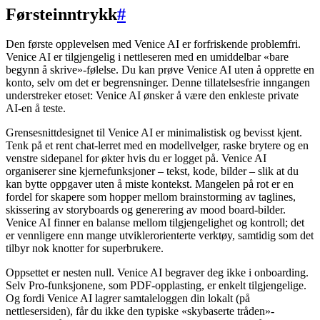
Førsteinntrykk
#
Den første opplevelsen med Venice AI er forfriskende problemfri.
Venice AI er tilgjengelig i nettleseren med en umiddelbar «bare
begynn å skrive»-følelse. Du kan prøve Venice AI uten å opprette en
konto, selv om det er begrensninger. Denne tillatelsesfrie inngangen
understreker etoset: Venice AI ønsker å være den enkleste private
AI-en å teste.
Grensesnittdesignet til Venice AI er minimalistisk og bevisst kjent.
Tenk på et rent chat-lerret med en modellvelger, raske brytere og en
venstre sidepanel for økter hvis du er logget på. Venice AI
organiserer sine kjernefunksjoner – tekst, kode, bilder – slik at du
kan bytte oppgaver uten å miste kontekst. Mangelen på rot er en
fordel for skapere som hopper mellom brainstorming av taglines,
skissering av storyboards og generering av mood board-bilder.
Venice AI finner en balanse mellom tilgjengelighet og kontroll; det
er vennligere enn mange utviklerorienterte verktøy, samtidig som det
tilbyr nok knotter for superbrukere.
Oppsettet er nesten null. Venice AI begraver deg ikke i onboarding.
Selv Pro-funksjonene, som PDF-opplasting, er enkelt tilgjengelige.
Og fordi Venice AI lagrer samtaleloggen din lokalt (på
nettlesersiden), får du ikke den typiske «skybaserte tråden»-