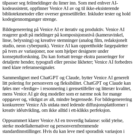
tilpasser seg feilmeldinger du limer inn. Som med enhver AI-
kodeassistent, oppfinner Venice AI av og til ikke-eksisterende
bibliotekmetoder eller overser grensetilfeller. Inkluder tester og hold
kodegjennomganger strenge.
Bildegenerering på Venice AI er iterativ og produktiv. Venice AI
reagerer godt på meldinger på komposisjonsnivå (kameravinkel,
linse, belysning) og kreative stemninger (analog film, redaksjonelt
studio, neon cyberpunk). Venice AI kan opprettholde fargepaletter
på tvers av variasjoner, noe som hjelper designere under
konseptutforskning. Du kan fortsatt trenge ekstra passeringer for
detaljerte hender, typografi eller presise likheter; Venice AI forbedres
med klare referansesignaler.
Sammenlignet med ChatGPT og Claude, bytter Venice AI generelt
litt polering for personvern og fleksibilitet. ChatGPT og Claude kan
føles mer «ferdige» i resonnering i grensetilfeller og litterær kvalitet,
mens Venice AI gir deg modeller som er nærme nok for mange
oppgaver og, viktigst av alt, mindre begrensede. For bildegenerering
konkurrerer Venice AIs utdata med ledende diffusjonsplattformer i
kreativ idéutvikling, om ikke alltid i ett-klikks perfeksjon.
Oppsummert klarer Venice AI en troverdig balanse: solid ytelse,
sterke modellalternativer og personvernfremmende
standardinnstillinger. Hvis du kan leve med sporadisk variasjon i