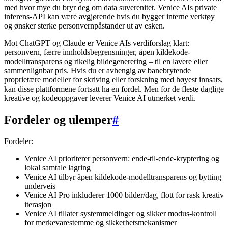
med hvor mye du bryr deg om data suverenitet. Venice AIs private
inferens-API kan være avgjørende hvis du bygger interne verktøy
og ønsker sterke personvernpåstander ut av esken.
Mot ChatGPT og Claude er Venice AIs verdiforslag klart:
personvern, færre innholdsbegrensninger, åpen kildekode-
modelltransparens og rikelig bildegenerering – til en lavere eller
sammenlignbar pris. Hvis du er avhengig av banebrytende
proprietære modeller for skriving eller forskning med høyest innsats,
kan disse plattformene fortsatt ha en fordel. Men for de fleste daglige
kreative og kodeoppgaver leverer Venice AI utmerket verdi.
Fordeler og ulemper
#
Fordeler:
Venice AI prioriterer personvern: ende-til-ende-kryptering og
lokal samtale lagring
Venice AI tilbyr åpen kildekode-modelltransparens og bytting
underveis
Venice AI Pro inkluderer 1000 bilder/dag, flott for rask kreativ
iterasjon
Venice AI tillater systemmeldinger og sikker modus-kontroll
for merkevarestemme og sikkerhetsmekanismer