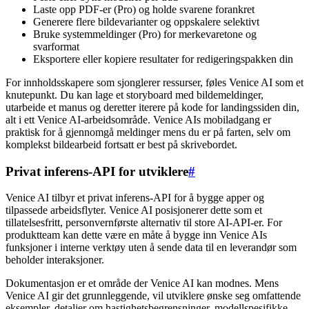
Laste opp PDF-er (Pro) og holde svarene forankret
Generere flere bildevarianter og oppskalere selektivt
Bruke systemmeldinger (Pro) for merkevaretone og
svarformat
Eksportere eller kopiere resultater for redigeringspakken din
For innholdsskapere som sjonglerer ressurser, føles Venice AI som et
knutepunkt. Du kan lage et storyboard med bildemeldinger,
utarbeide et manus og deretter iterere på kode for landingssiden din,
alt i ett Venice AI-arbeidsområde. Venice AIs mobiladgang er
praktisk for å gjennomgå meldinger mens du er på farten, selv om
komplekst bildearbeid fortsatt er best på skrivebordet.
Privat inferens-API for utviklere
#
Venice AI tilbyr et privat inferens-API for å bygge apper og
tilpassede arbeidsflyter. Venice AI posisjonerer dette som et
tillatelsesfritt, personvernførste alternativ til store AI-API-er. For
produktteam kan dette være en måte å bygge inn Venice AIs
funksjoner i interne verktøy uten å sende data til en leverandør som
beholder interaksjoner.
Dokumentasjon er et område der Venice AI kan modnes. Mens
Venice AI gir det grunnleggende, vil utviklere ønske seg omfattende
eksempler, detaljer om hastighetsbegrensninger, modellspesifikke