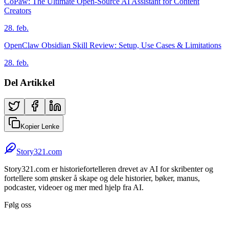
CoPaw: The Ultimate Open-Source AI Assistant for Content
Creators
28. feb.
OpenClaw Obsidian Skill Review: Setup, Use Cases & Limitations
28. feb.
Del Artikkel
Kopier Lenke
Story321.com
Story321.com er historiefortelleren drevet av AI for skribenter og
fortellere som ønsker å skape og dele historier, bøker, manus,
podcaster, videoer og mer med hjelp fra AI.
Følg oss