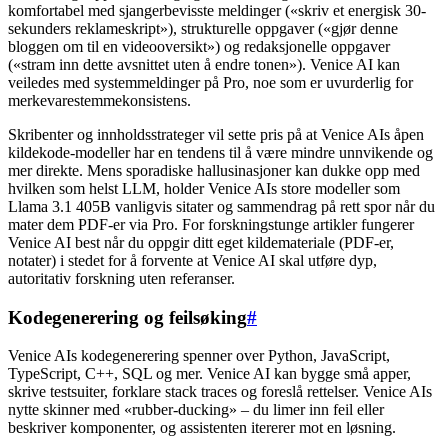
komfortabel med sjangerbevisste meldinger («skriv et energisk 30-
sekunders reklameskript»), strukturelle oppgaver («gjør denne
bloggen om til en videooversikt») og redaksjonelle oppgaver
(«stram inn dette avsnittet uten å endre tonen»). Venice AI kan
veiledes med systemmeldinger på Pro, noe som er uvurderlig for
merkevarestemmekonsistens.
Skribenter og innholdsstrateger vil sette pris på at Venice AIs åpen
kildekode-modeller har en tendens til å være mindre unnvikende og
mer direkte. Mens sporadiske hallusinasjoner kan dukke opp med
hvilken som helst LLM, holder Venice AIs store modeller som
Llama 3.1 405B vanligvis sitater og sammendrag på rett spor når du
mater dem PDF-er via Pro. For forskningstunge artikler fungerer
Venice AI best når du oppgir ditt eget kildemateriale (PDF-er,
notater) i stedet for å forvente at Venice AI skal utføre dyp,
autoritativ forskning uten referanser.
Kodegenerering og feilsøking
#
Venice AIs kodegenerering spenner over Python, JavaScript,
TypeScript, C++, SQL og mer. Venice AI kan bygge små apper,
skrive testsuiter, forklare stack traces og foreslå rettelser. Venice AIs
nytte skinner med «rubber-ducking» – du limer inn feil eller
beskriver komponenter, og assistenten itererer mot en løsning.