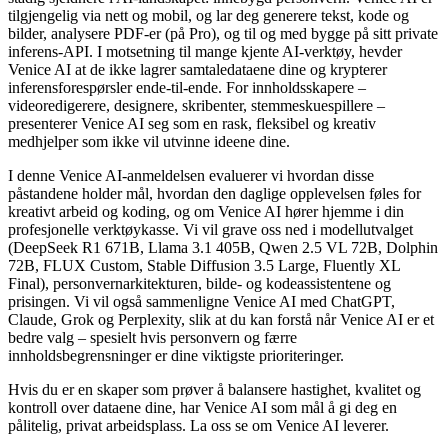
tilgjengelig via nett og mobil, og lar deg generere tekst, kode og
bilder, analysere PDF-er (på Pro), og til og med bygge på sitt private
inferens-API. I motsetning til mange kjente AI-verktøy, hevder
Venice AI at de ikke lagrer samtaledataene dine og krypterer
inferensforespørsler ende-til-ende. For innholdsskapere –
videoredigerere, designere, skribenter, stemmeskuespillere –
presenterer Venice AI seg som en rask, fleksibel og kreativ
medhjelper som ikke vil utvinne ideene dine.
I denne Venice AI-anmeldelsen evaluerer vi hvordan disse
påstandene holder mål, hvordan den daglige opplevelsen føles for
kreativt arbeid og koding, og om Venice AI hører hjemme i din
profesjonelle verktøykasse. Vi vil grave oss ned i modellutvalget
(DeepSeek R1 671B, Llama 3.1 405B, Qwen 2.5 VL 72B, Dolphin
72B, FLUX Custom, Stable Diffusion 3.5 Large, Fluently XL
Final), personvernarkitekturen, bilde- og kodeassistentene og
prisingen. Vi vil også sammenligne Venice AI med ChatGPT,
Claude, Grok og Perplexity, slik at du kan forstå når Venice AI er et
bedre valg – spesielt hvis personvern og færre
innholdsbegrensninger er dine viktigste prioriteringer.
Hvis du er en skaper som prøver å balansere hastighet, kvalitet og
kontroll over dataene dine, har Venice AI som mål å gi deg en
pålitelig, privat arbeidsplass. La oss se om Venice AI leverer.