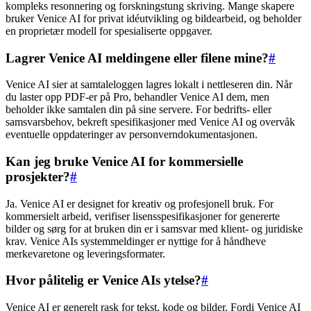
kompleks resonnering og forskningstung skriving. Mange skapere
bruker Venice AI for privat idéutvikling og bildearbeid, og beholder
en proprietær modell for spesialiserte oppgaver.
Lagrer Venice AI meldingene eller filene mine?
#
Venice AI sier at samtaleloggen lagres lokalt i nettleseren din. Når
du laster opp PDF-er på Pro, behandler Venice AI dem, men
beholder ikke samtalen din på sine servere. For bedrifts- eller
samsvarsbehov, bekreft spesifikasjoner med Venice AI og overvåk
eventuelle oppdateringer av personverndokumentasjonen.
Kan jeg bruke Venice AI for kommersielle
prosjekter?
#
Ja. Venice AI er designet for kreativ og profesjonell bruk. For
kommersielt arbeid, verifiser lisensspesifikasjoner for genererte
bilder og sørg for at bruken din er i samsvar med klient- og juridiske
krav. Venice AIs systemmeldinger er nyttige for å håndheve
merkevaretone og leveringsformater.
Hvor pålitelig er Venice AIs ytelse?
#
Venice AI er generelt rask for tekst, kode og bilder. Fordi Venice AI