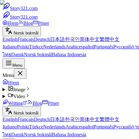
Story321.com
Story321.com
Hjem
Blog
Priser
Norsk bokmål
English
Français
Deutsch
日本語
한국인
简体中文
繁體中文
Italiano
Polski
Türkçe
Nederlands
Arabic
español
Português
Русский
ภา
ไทย
Dansk
Norsk bokmål
Bahasa Indonesia
Menu
Menu
Hjem
Image
Video
Writing
Blog
Priser
Norsk bokmål
English
Français
Deutsch
日本語
한국인
简体中文
繁體中文
Italiano
Polski
Türkçe
Nederlands
Arabic
español
Português
Русский
ภา
ไทย
Dansk
Norsk bokmål
Bahasa Indonesia