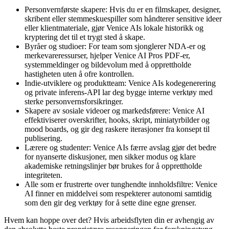
Personvernførste skapere: Hvis du er en filmskaper, designer,
skribent eller stemmeskuespiller som håndterer sensitive ideer
eller klientmateriale, gjør Venice AIs lokale historikk og
kryptering det til et trygt sted å skape.
Byråer og studioer: For team som sjonglerer NDA-er og
merkevareressurser, hjelper Venice AI Pros PDF-er,
systemmeldinger og bildevolum med å opprettholde
hastigheten uten å ofre kontrollen.
Indie-utviklere og produktteam: Venice AIs kodegenerering
og private inferens-API lar deg bygge interne verktøy med
sterke personvernsforsikringer.
Skapere av sosiale videoer og markedsførere: Venice AI
effektiviserer overskrifter, hooks, skript, miniatyrbilder og
mood boards, og gir deg raskere iterasjoner fra konsept til
publisering.
Lærere og studenter: Venice AIs færre avslag gjør det bedre
for nyanserte diskusjoner, men sikker modus og klare
akademiske retningslinjer bør brukes for å opprettholde
integriteten.
Alle som er frustrerte over tunghendte innholdsfiltre: Venice
AI finner en middelvei som respekterer autonomi samtidig
som den gir deg verktøy for å sette dine egne grenser.
Hvem kan hoppe over det? Hvis arbeidsflyten din er avhengig av