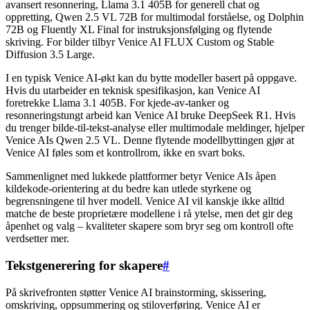
avansert resonnering, Llama 3.1 405B for generell chat og
oppretting, Qwen 2.5 VL 72B for multimodal forståelse, og Dolphin
72B og Fluently XL Final for instruksjonsfølging og flytende
skriving. For bilder tilbyr Venice AI FLUX Custom og Stable
Diffusion 3.5 Large.
I en typisk Venice AI-økt kan du bytte modeller basert på oppgave.
Hvis du utarbeider en teknisk spesifikasjon, kan Venice AI
foretrekke Llama 3.1 405B. For kjede-av-tanker og
resonneringstungt arbeid kan Venice AI bruke DeepSeek R1. Hvis
du trenger bilde-til-tekst-analyse eller multimodale meldinger, hjelper
Venice AIs Qwen 2.5 VL. Denne flytende modellbyttingen gjør at
Venice AI føles som et kontrollrom, ikke en svart boks.
Sammenlignet med lukkede plattformer betyr Venice AIs åpen
kildekode-orientering at du bedre kan utlede styrkene og
begrensningene til hver modell. Venice AI vil kanskje ikke alltid
matche de beste proprietære modellene i rå ytelse, men det gir deg
åpenhet og valg – kvaliteter skapere som bryr seg om kontroll ofte
verdsetter mer.
Tekstgenerering for skapere
#
På skrivefronten støtter Venice AI brainstorming, skissering,
omskriving, oppsummering og stiloverføring. Venice AI er