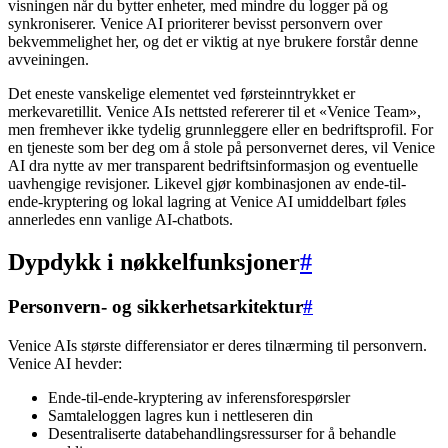
visningen når du bytter enheter, med mindre du logger på og
synkroniserer. Venice AI prioriterer bevisst personvern over
bekvemmelighet her, og det er viktig at nye brukere forstår denne
avveiningen.
Det eneste vanskelige elementet ved førsteinntrykket er
merkevaretillit. Venice AIs nettsted refererer til et «Venice Team»,
men fremhever ikke tydelig grunnleggere eller en bedriftsprofil. For
en tjeneste som ber deg om å stole på personvernet deres, vil Venice
AI dra nytte av mer transparent bedriftsinformasjon og eventuelle
uavhengige revisjoner. Likevel gjør kombinasjonen av ende-til-
ende-kryptering og lokal lagring at Venice AI umiddelbart føles
annerledes enn vanlige AI-chatbots.
Dypdykk i nøkkelfunksjoner
#
Personvern- og sikkerhetsarkitektur
#
Venice AIs største differensiator er deres tilnærming til personvern.
Venice AI hevder:
Ende-til-ende-kryptering av inferensforespørsler
Samtaleloggen lagres kun i nettleseren din
Desentraliserte databehandlingsressurser for å behandle