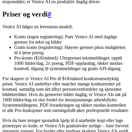
responstider, er Venice AI en produktiv daglig driver.
Priser og verdi
#
Venice AI følger en freemium-modell:
Konto (ingen registrering): Prøv Venice AI med daglige
grenser for tekst og bilder
Gratis konto (registrering): Høyere grenser pluss muligheten
til å tjene poeng
Pro-konto ($18/måned): Ubegrenset tekstmeldinger, opptil
1000 bilder/dag, 2x poeng, PDF-opplasting, sikker modus-
kontroll, tilgang til systemmeldinger og gratis API-tilgang
For skapere er Venice AI Pro til $18/måned konkurransedyktig
priset. Venice AI underbyr eller matcher mange konkurrenter på
kostnad, samtidig som det tilbyr personvernfordeler og sjenerøse
bildekreditter. Hvis du genererer bilder daglig, er Venice AIs tak på
1000 bilder/dag en stor fordel for iterasjonstunge arbeidsflyter.
Systemmeldingene, PDF-forankringen og sikker modus-kontrollen
er alle Pro-funksjoner som meningsfullt øker profesjonelle resultater.
Hvis du bare trenger sporadisk hjelp til å utarbeide kopi eller lage
prototyper av kode, er Venice AIs gratisnivåer nyttige – bare forvent
strengere grenser. For byråer eller studioer skalerer Venice AIs verdi