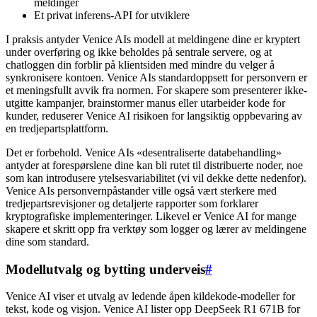
meldinger
Et privat inferens-API for utviklere
I praksis antyder Venice AIs modell at meldingene dine er kryptert
under overføring og ikke beholdes på sentrale servere, og at
chatloggen din forblir på klientsiden med mindre du velger å
synkronisere kontoen. Venice AIs standardoppsett for personvern er
et meningsfullt avvik fra normen. For skapere som presenterer ikke-
utgitte kampanjer, brainstormer manus eller utarbeider kode for
kunder, reduserer Venice AI risikoen for langsiktig oppbevaring av
en tredjepartsplattform.
Det er forbehold. Venice AIs «desentraliserte databehandling»
antyder at forespørslene dine kan bli rutet til distribuerte noder, noe
som kan introdusere ytelsesvariabilitet (vi vil dekke dette nedenfor).
Venice AIs personvernpåstander ville også vært sterkere med
tredjepartsrevisjoner og detaljerte rapporter som forklarer
kryptografiske implementeringer. Likevel er Venice AI for mange
skapere et skritt opp fra verktøy som logger og lærer av meldingene
dine som standard.
Modellutvalg og bytting underveis
#
Venice AI viser et utvalg av ledende åpen kildekode-modeller for
tekst, kode og visjon. Venice AI lister opp DeepSeek R1 671B for