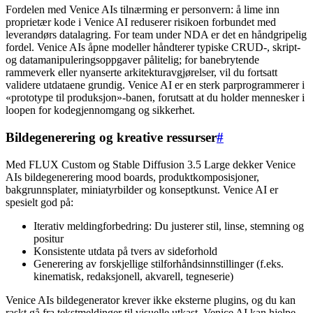
Fordelen med Venice AIs tilnærming er personvern: å lime inn
proprietær kode i Venice AI reduserer risikoen forbundet med
leverandørs datalagring. For team under NDA er det en håndgripelig
fordel. Venice AIs åpne modeller håndterer typiske CRUD-, skript-
og datamanipuleringsoppgaver pålitelig; for banebrytende
rammeverk eller nyanserte arkitekturavgjørelser, vil du fortsatt
validere utdataene grundig. Venice AI er en sterk parprogrammerer i
«prototype til produksjon»-banen, forutsatt at du holder mennesker i
loopen for kodegjennomgang og sikkerhet.
Bildegenerering og kreative ressurser
#
Med FLUX Custom og Stable Diffusion 3.5 Large dekker Venice
AIs bildegenerering mood boards, produktkomposisjoner,
bakgrunnsplater, miniatyrbilder og konseptkunst. Venice AI er
spesielt god på:
Iterativ meldingforbedring: Du justerer stil, linse, stemning og
positur
Konsistente utdata på tvers av sideforhold
Generering av forskjellige stilforhåndsinnstillinger (f.eks.
kinematisk, redaksjonell, akvarell, tegneserie)
Venice AIs bildegenerator krever ikke eksterne plugins, og du kan
raskt gå fra tekstmeldinger til visuelle utkast. Venice AI kan hjelpe