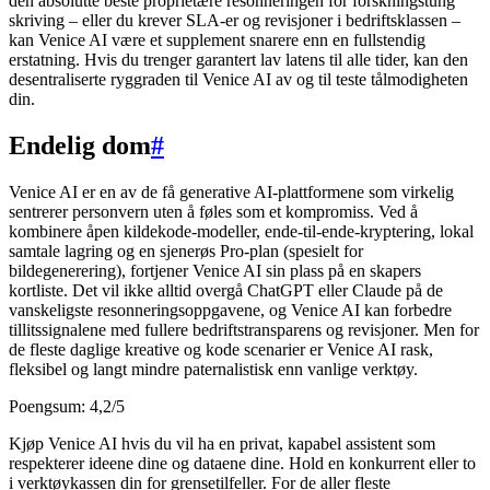
den absolutte beste proprietære resonneringen for forskningstung
skriving – eller du krever SLA-er og revisjoner i bedriftsklassen –
kan Venice AI være et supplement snarere enn en fullstendig
erstatning. Hvis du trenger garantert lav latens til alle tider, kan den
desentraliserte ryggraden til Venice AI av og til teste tålmodigheten
din.
Endelig dom
#
Venice AI er en av de få generative AI-plattformene som virkelig
sentrerer personvern uten å føles som et kompromiss. Ved å
kombinere åpen kildekode-modeller, ende-til-ende-kryptering, lokal
samtale lagring og en sjenerøs Pro-plan (spesielt for
bildegenerering), fortjener Venice AI sin plass på en skapers
kortliste. Det vil ikke alltid overgå ChatGPT eller Claude på de
vanskeligste resonneringsoppgavene, og Venice AI kan forbedre
tillitssignalene med fullere bedriftstransparens og revisjoner. Men for
de fleste daglige kreative og kode scenarier er Venice AI rask,
fleksibel og langt mindre paternalistisk enn vanlige verktøy.
Poengsum: 4,2/5
Kjøp Venice AI hvis du vil ha en privat, kapabel assistent som
respekterer ideene dine og dataene dine. Hold en konkurrent eller to
i verktøykassen din for grensetilfeller. For de aller fleste