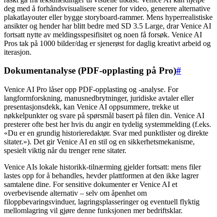
deg med å forhåndsvisualisere scener for video, generere alternative
plakatlayouter eller bygge storyboard-rammer. Mens hyperrealistiske
ansikter og hender har blitt bedre med SD 3.5 Large, drar Venice AI
fortsatt nytte av meldingsspesifisitet og noen få forsøk. Venice AI
Pros tak på 1000 bilder/dag er sjenerøst for daglig kreativt arbeid og
iterasjon.
Dokumentanalyse (PDF-opplasting på Pro)
#
Venice AI Pro låser opp PDF-opplasting og -analyse. For
langformforskning, manusnedbrytninger, juridiske avtaler eller
presentasjonsdekk, kan Venice AI oppsummere, trekke ut
nøkkelpunkter og svare på spørsmål basert på filen din. Venice AI
presterer ofte best her hvis du angir en tydelig systemmelding (f.eks.
«Du er en grundig historieredaktør. Svar med punktlister og direkte
sitater.»). Det gir Venice AI en stil og en sikkerhetsmekanisme,
spesielt viktig når du trenger rene sitater.
Venice AIs lokale historikk-tilnærming gjelder fortsatt: mens filer
lastes opp for å behandles, hevder plattformen at den ikke lagrer
samtalene dine. For sensitive dokumenter er Venice AI et
overbevisende alternativ – selv om åpenhet om
filoppbevaringsvinduer, lagringsplasseringer og eventuell flyktig
mellomlagring vil gjøre denne funksjonen mer bedriftsklar.