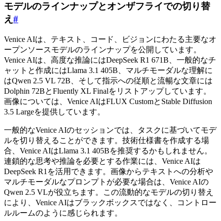
モデルのラインナップとオンザフライでの切り替
え
#
Venice AIは、テキスト、コード、ビジョンにわたる主要なオ
ープンソースモデルのラインナップを公開しています。
Venice AIは、高度な推論にはDeepSeek R1 671B、一般的なチ
ャットと作成にはLlama 3.1 405B、マルチモーダルな理解に
はQwen 2.5 VL 72B、そして指示への従順と流暢な文章には
Dolphin 72BとFluently XL Finalをリストアップしています。
画像については、Venice AIはFLUX CustomとStable Diffusion
3.5 Largeを提供しています。
一般的なVenice AIのセッションでは、タスクに基づいてモデ
ルを切り替えることができます。技術仕様書を作成する場
合、Venice AIはLlama 3.1 405Bを推奨するかもしれません。
連鎖的な思考や推論を必要とする作業には、Venice AIは
DeepSeek R1を活用できます。画像からテキストへの分析や
マルチモーダルなプロンプトが必要な場合は、Venice AIの
Qwen 2.5 VLが役立ちます。この流動的なモデルの切り替え
により、Venice AIはブラックボックスではなく、コントロー
ルルームのように感じられます。