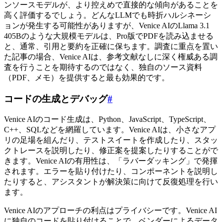
ンソースモデルが、より控えめで直接的な傾向があることを
高く評価するでしょう。どんなLLMでも時折ハルシネーシ
ョンが発生する可能性がありますが、Venice AIのLlama 3.1
405Bのような大規模モデルは、Pro版でPDFを読み込ませる
と、通常、引用と要約を正確に保ちます。調査に重点を置い
た記事の場合、Venice AIは、参考文献なしに深く権威ある調
査を行うことを期待するのではなく、独自のソース資料
（PDF、メモ）を提供すると最も効果的です。
コードの生成とデバッグ
#
Venice AIのコード生成は、Python、JavaScript、TypeScript、
C++、SQLなどを網羅しています。Venice AIは、小さなアプ
リの足場を組んだり、テストスイートを作成したり、スタッ
クトレースを説明したり、修正案を提案したりすることがで
きます。Venice AIの有用性は、「ラバーダッキング」で発揮
されます。エラーを貼り付けたり、コンポーネントを説明し
たりすると、アシスタントが解決策に向けて反復処理を行い
ます。
Venice AIのアプローチの利点はプライバシーです。Venice AI
に独自のコードを貼り付けることで、ベンダーによるデータ