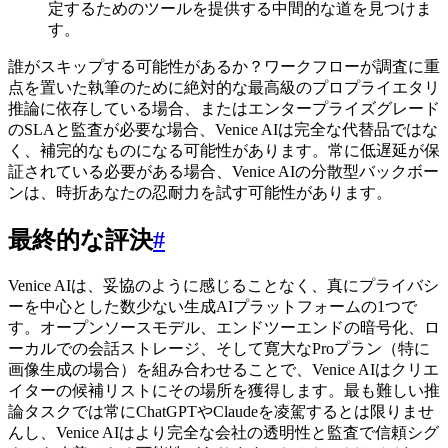
定するためのツールを提供する中間的な道を見つけま
す。
誰がスキップする可能性があるか？ワークフローが調査に重
点を置いた執筆のために絶対的な最高級のプロプライエタリ
推論に依存している場合、またはエンタープライズグレード
のSLAと監査が必要な場合、Venice AIは完全な代替品ではな
く、補完的なものになる可能性があります。常に低遅延が保
証されている必要がある場合、Venice AIの分散型バックボー
ンは、時折あなたの忍耐力を試す可能性があります。
最終的な評決
#
Venice AIは、妥協のように感じることなく、真にプライバシ
ーを中心とした数少ない生成AIプラットフォームの1つで
す。オープンソースモデル、エンドツーエンドの暗号化、ロ
ーカルでの会話ストレージ、そして寛大なProプラン（特に
画像生成の場合）を組み合わせることで、Venice AIはクリエ
イターの候補リストにその場所を獲得します。最も難しい推
論タスクでは常にChatGPTやClaudeを凌駕するとは限りませ
んし、Venice AIはより完全な会社の透明性と監査で信頼シグ