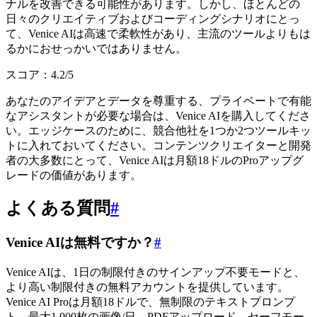
ナルを改善できる可能性があります。しかし、ほとんどの
日々のクリエイティブおよびコーディングシナリオにとっ
て、Venice AIは高速で柔軟性があり、主流のツールよりもは
るかにおせっかいではありません。
スコア：4.2/5
あなたのアイデアとデータを尊重する、プライベートで有能
なアシスタントが必要な場合は、Venice AIを購入してくださ
い。エッジケースのために、競合他社を1つか2つツールキッ
トに入れておいてください。コンテンツクリエイターと開発
者の大多数にとって、Venice AIは月額18ドルのProアップグ
レードの価値があります。
よくある質問
#
Venice AIは無料ですか？
#
Venice AIは、1日の制限付きのサインアップ不要モードと、
より高い制限付きの無料アカウントを提供しています。
Venice AI Proは月額18ドルで、無制限のテキストプロンプ
ト、最大1,000枚の画像/日、PDFアップロード、セーフモー