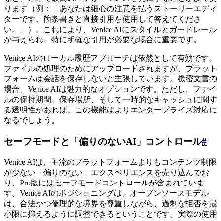
ります（例：「あなたは細心の注意を払うストーリーエディ
ターです。箇条書きと直接引用を使用して答えてくださ
い。」）。これにより、Venice AIにスタイルとガードレール
が与えられ、特に明確な引用が必要な場合に重要です。
Venice AIのローカル履歴アプローチは依然として有効です。
ファイルの処理のためにアップロードされますが、プラット
フォームは会話を保存しないと主張しています。機密文書の
場合、Venice AIは魅力的なオプションです。ただし、ファイ
ルの保持期間、保存場所、そして一時的なキャッシュに関す
る透明性があれば、この機能はよりエンタープライズ対応に
なるでしょう。
セーフモードと「偏りのないAI」コントロール
#
Venice AIは、主流のプラットフォームよりもコンテンツ制限
が少ない「偏りのない」エクスペリエンスを売り込んでお
り、Pro版にはセーフモードコントロールが含まれていま
す。Venice AIのポジショニングは、オープンソースモデル
は、合法かつ倫理的な境界を尊重しながら、過剰な拒否を最
小限に抑えるように調整できるということです。実際の使用