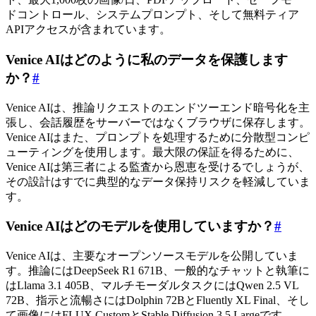
ドコントロール、システムプロンプト、そして無料ティア
APIアクセスが含まれています。
Venice AIはどのように私のデータを保護します
か？
#
Venice AIは、推論リクエストのエンドツーエンド暗号化を主
張し、会話履歴をサーバーではなくブラウザに保存します。
Venice AIはまた、プロンプトを処理するために分散型コンピ
ューティングを使用します。最大限の保証を得るために、
Venice AIは第三者による監査から恩恵を受けるでしょうが、
その設計はすでに典型的なデータ保持リスクを軽減していま
す。
Venice AIはどのモデルを使用していますか？
#
Venice AIは、主要なオープンソースモデルを公開していま
す。推論にはDeepSeek R1 671B、一般的なチャットと執筆に
はLlama 3.1 405B、マルチモーダルタスクにはQwen 2.5 VL
72B、指示と流暢さにはDolphin 72BとFluently XL Final、そし
て画像にはFLUX CustomとStable Diffusion 3.5 Largeです。