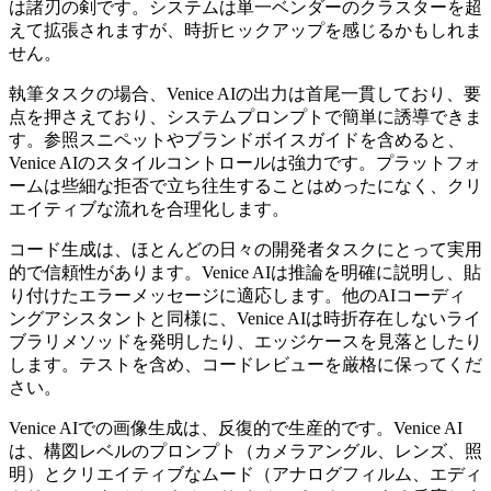
は諸刃の剣です。システムは単一ベンダーのクラスターを超
えて拡張されますが、時折ヒックアップを感じるかもしれま
せん。
執筆タスクの場合、Venice AIの出力は首尾一貫しており、要
点を押さえており、システムプロンプトで簡単に誘導できま
す。参照スニペットやブランドボイスガイドを含めると、
Venice AIのスタイルコントロールは強力です。プラットフォ
ームは些細な拒否で立ち往生することはめったになく、クリ
エイティブな流れを合理化します。
コード生成は、ほとんどの日々の開発者タスクにとって実用
的で信頼性があります。Venice AIは推論を明確に説明し、貼
り付けたエラーメッセージに適応します。他のAIコーディ
ングアシスタントと同様に、Venice AIは時折存在しないライ
ブラリメソッドを発明したり、エッジケースを見落としたり
します。テストを含め、コードレビューを厳格に保ってくだ
さい。
Venice AIでの画像生成は、反復的で生産的です。Venice AI
は、構図レベルのプロンプト（カメラアングル、レンズ、照
明）とクリエイティブなムード（アナログフィルム、エディ