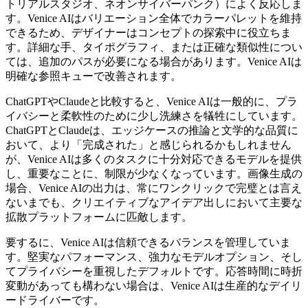
トリアルスタジオ、ネオンサイバーパンク）によく反応しま
す。Venice AIはバリエーション全体でカラーパレットを維持
できるため、デザイナーはコンセプトの探索中に役立ちま
す。詳細な手、タイポグラフィ、または正確な類似性につい
ては、追加のパスが必要になる場合があります。Venice AIは
明確な参照キューで改善されます。
ChatGPTやClaudeと比較すると、Venice AIは一般的に、プラ
イバシーと柔軟性のために少し洗練さを犠牲にしています。
ChatGPTとClaudeは、エッジケースの推論と文学的な品質に
おいて、より「完成された」と感じられるかもしれません
が、Venice AIは多くのタスクに十分対応できるモデルを提供
し、重要なことに、制限が少なくなっています。画像生成の
場合、Venice AIの出力は、常にワンクリックで完璧とは言え
ないまでも、クリエイティブなアイデア出しにおいて主要な
拡散プラットフォームに匹敵します。
要するに、Venice AIは信頼できるバランスを管理していま
す。堅実なパフォーマンス、強力なモデルオプション、そし
てプライバシーを重視したデフォルトです。応答時間に時折
変動があっても構わない場合は、Venice AIは生産的なデイリ
ードライバーです。