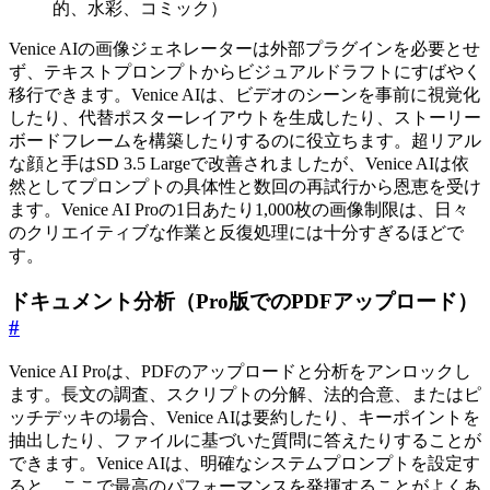
的、水彩、コミック）
Venice AIの画像ジェネレーターは外部プラグインを必要とせ
ず、テキストプロンプトからビジュアルドラフトにすばやく
移行できます。Venice AIは、ビデオのシーンを事前に視覚化
したり、代替ポスターレイアウトを生成したり、ストーリー
ボードフレームを構築したりするのに役立ちます。超リアル
な顔と手はSD 3.5 Largeで改善されましたが、Venice AIは依
然としてプロンプトの具体性と数回の再試行から恩恵を受け
ます。Venice AI Proの1日あたり1,000枚の画像制限は、日々
のクリエイティブな作業と反復処理には十分すぎるほどで
す。
ドキュメント分析（Pro版でのPDFアップロード）
#
Venice AI Proは、PDFのアップロードと分析をアンロックし
ます。長文の調査、スクリプトの分解、法的合意、またはピ
ッチデッキの場合、Venice AIは要約したり、キーポイントを
抽出したり、ファイルに基づいた質問に答えたりすることが
できます。Venice AIは、明確なシステムプロンプトを設定す
ると、ここで最高のパフォーマンスを発揮することがよくあ