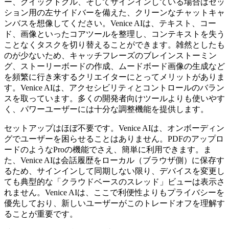
ー、クイックトグル、そしてサインインしている場合はセッ
ション用の左サイドバーを備えた、クリーンなチャットキャ
ンバスを想像してください。Venice AIは、テキスト、コー
ド、画像といったコアツールを整理し、コンテキストを失う
ことなくタスクを切り替えることができます。雑然としたも
のが少ないため、キャッチフレーズのブレインストーミン
グ、ストーリーボードの作成、ムードボード画像の生成など
を頻繁に行き来するクリエイターにとってメリットがありま
す。Venice AIは、アクセシビリティとコントロールのバラン
スを取っています。多くの開発者向けツールよりも使いやす
く、パワーユーザーには十分な調整機能を提供します。
セットアップはほぼ不要です。Venice AIは、オンボーディン
グでユーザーを困らせることはありません。PDFのアップロ
ードのようなProの機能でさえ、簡単に利用できます。ま
た、Venice AIは会話履歴をローカル（ブラウザ側）に保存す
るため、サインインして同期しない限り、デバイスを変更し
ても典型的な「クラウドベースのスレッド」ビューは表示さ
れません。Venice AIは、ここで利便性よりもプライバシーを
優先しており、新しいユーザーがこのトレードオフを理解す
ることが重要です。