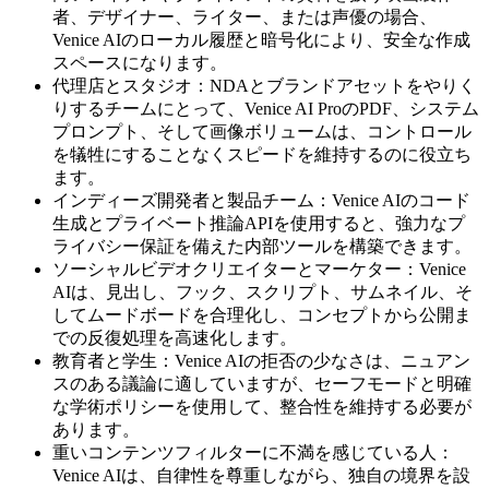
者、デザイナー、ライター、または声優の場合、
Venice AIのローカル履歴と暗号化により、安全な作成
スペースになります。
代理店とスタジオ：NDAとブランドアセットをやりく
りするチームにとって、Venice AI ProのPDF、システム
プロンプト、そして画像ボリュームは、コントロール
を犠牲にすることなくスピードを維持するのに役立ち
ます。
インディーズ開発者と製品チーム：Venice AIのコード
生成とプライベート推論APIを使用すると、強力なプ
ライバシー保証を備えた内部ツールを構築できます。
ソーシャルビデオクリエイターとマーケター：Venice
AIは、見出し、フック、スクリプト、サムネイル、そ
してムードボードを合理化し、コンセプトから公開ま
での反復処理を高速化します。
教育者と学生：Venice AIの拒否の少なさは、ニュアン
スのある議論に適していますが、セーフモードと明確
な学術ポリシーを使用して、整合性を維持する必要が
あります。
重いコンテンツフィルターに不満を感じている人：
Venice AIは、自律性を尊重しながら、独自の境界を設