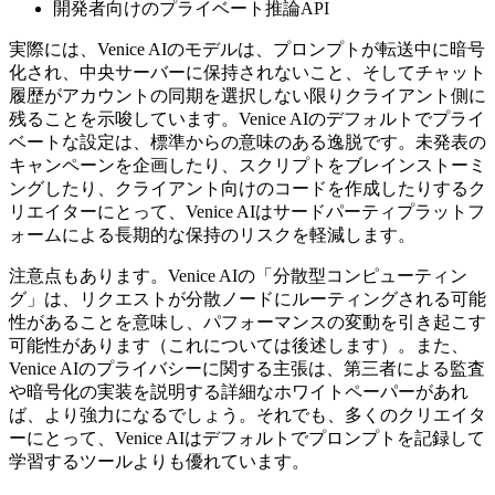
開発者向けのプライベート推論API
実際には、Venice AIのモデルは、プロンプトが転送中に暗号
化され、中央サーバーに保持されないこと、そしてチャット
履歴がアカウントの同期を選択しない限りクライアント側に
残ることを示唆しています。Venice AIのデフォルトでプライ
ベートな設定は、標準からの意味のある逸脱です。未発表の
キャンペーンを企画したり、スクリプトをブレインストーミ
ングしたり、クライアント向けのコードを作成したりするク
リエイターにとって、Venice AIはサードパーティプラットフ
ォームによる長期的な保持のリスクを軽減します。
注意点もあります。Venice AIの「分散型コンピューティン
グ」は、リクエストが分散ノードにルーティングされる可能
性があることを意味し、パフォーマンスの変動を引き起こす
可能性があります（これについては後述します）。また、
Venice AIのプライバシーに関する主張は、第三者による監査
や暗号化の実装を説明する詳細なホワイトペーパーがあれ
ば、より強力になるでしょう。それでも、多くのクリエイタ
ーにとって、Venice AIはデフォルトでプロンプトを記録して
学習するツールよりも優れています。