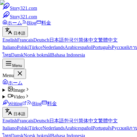
Story321.com
Story321.com
ホーム
Blog
料金
日本語
English
Français
Deutsch
日本語
한국인
简体中文
繁體中文
Italiano
Polski
Türkçe
Nederlands
Arabic
español
Português
Русский
ภา
ไทย
Dansk
Norsk bokmål
Bahasa Indonesia
Menu
Menu
ホーム
Image
Video
Writing
Blog
料金
日本語
English
Français
Deutsch
日本語
한국인
简体中文
繁體中文
Italiano
Polski
Türkçe
Nederlands
Arabic
español
Português
Русский
ภา
ไทย
Dansk
Norsk bokmål
Bahasa Indonesia