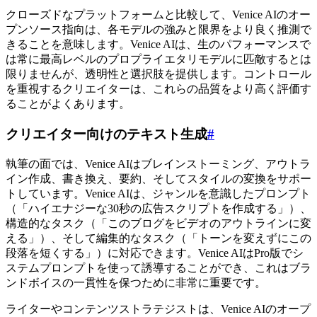
クローズドなプラットフォームと比較して、Venice AIのオー
プンソース指向は、各モデルの強みと限界をより良く推測で
きることを意味します。Venice AIは、生のパフォーマンスで
は常に最高レベルのプロプライエタリモデルに匹敵するとは
限りませんが、透明性と選択肢を提供します。コントロール
を重視するクリエイターは、これらの品質をより高く評価す
ることがよくあります。
クリエイター向けのテキスト生成
#
執筆の面では、Venice AIはブレインストーミング、アウトラ
イン作成、書き換え、要約、そしてスタイルの変換をサポー
トしています。Venice AIは、ジャンルを意識したプロンプト
（「ハイエナジーな30秒の広告スクリプトを作成する」）、
構造的なタスク（「このブログをビデオのアウトラインに変
える」）、そして編集的なタスク（「トーンを変えずにこの
段落を短くする」）に対応できます。Venice AIはPro版でシ
ステムプロンプトを使って誘導することができ、これはブラ
ンドボイスの一貫性を保つために非常に重要です。
ライターやコンテンツストラテジストは、Venice AIのオープ