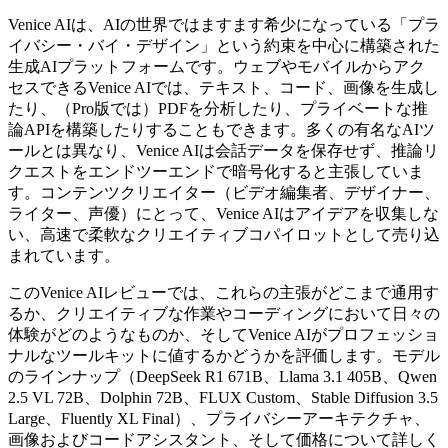
Venice AIは、AIの世界ではますます希少になっている「プラ
イバシー・バイ・デザイン」という約束を中心に構築された
生成AIプラットフォームです。ウェブやモバイルからアク
セスできるVenice AIでは、テキスト、コード、画像を生成し
たり、（Pro版では）PDFを分析したり、プライベートな推
論APIを構築したりすることもできます。多くの有名なAIツ
ールとは異なり、Venice AIは会話データを保存せず、推論リ
クエストをエンドツーエンドで暗号化すると主張していま
す。コンテンツクリエイター（ビデオ編集者、デザイナー、
ライター、声優）にとって、Venice AIはアイデアを収集しな
い、高速で柔軟なクリエイティブコパイロットとして売り込
まれています。
このVenice AIレビューでは、これらの主張がどこまで通用す
るか、クリエイティブな作業やコーディングにおいて日々の
体験がどのようなものか、そしてVenice AIがプロフェッショ
ナルなツールキットに値するかどうかを評価します。モデル
のラインナップ（DeepSeek R1 671B、Llama 3.1 405B、Qwen
2.5 VL 72B、Dolphin 72B、FLUX Custom、Stable Diffusion 3.5
Large、Fluently XL Final）、プライバシーアーキテクチャ、
画像およびコードアシスタント、そして価格について詳しく