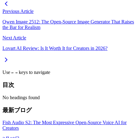
Previous Article
Qwen Image 2512: The Open-Source Image Generator That Raises
the Bar for Realism
Next Article
Lovart AI Review: Is It Worth It for Creators in 2026?
Use
keys to navigate
←
→
目次
No headings found
最新ブログ
Fish Audio S2: The Most Expressive Open-Source Voice AI for
Creators