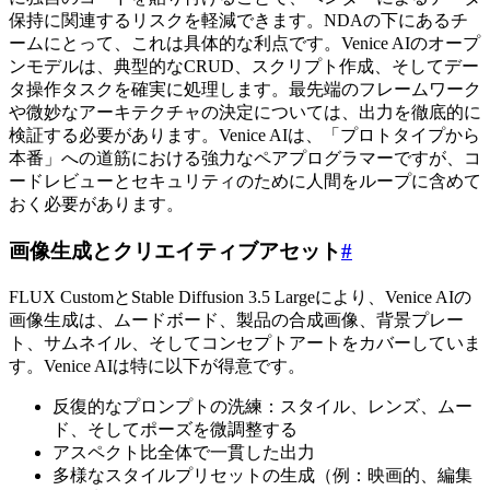
保持に関連するリスクを軽減できます。NDAの下にあるチ
ームにとって、これは具体的な利点です。Venice AIのオープ
ンモデルは、典型的なCRUD、スクリプト作成、そしてデー
タ操作タスクを確実に処理します。最先端のフレームワーク
や微妙なアーキテクチャの決定については、出力を徹底的に
検証する必要があります。Venice AIは、「プロトタイプから
本番」への道筋における強力なペアプログラマーですが、コ
ードレビューとセキュリティのために人間をループに含めて
おく必要があります。
画像生成とクリエイティブアセット
#
FLUX CustomとStable Diffusion 3.5 Largeにより、Venice AIの
画像生成は、ムードボード、製品の合成画像、背景プレー
ト、サムネイル、そしてコンセプトアートをカバーしていま
す。Venice AIは特に以下が得意です。
反復的なプロンプトの洗練：スタイル、レンズ、ムー
ド、そしてポーズを微調整する
アスペクト比全体で一貫した出力
多様なスタイルプリセットの生成（例：映画的、編集