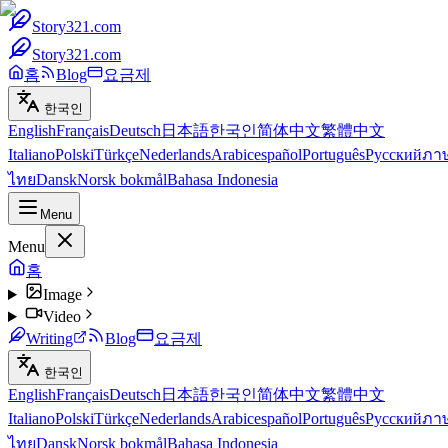
Story321.com
Story321.com
홈
Blog
요금제
한국인
English
Français
Deutsch
日本語
한국인
简体中文
繁體中文
Italiano
Polski
Türkçe
Nederlands
Arabic
español
Português
Русский
ภา
ไทย
Dansk
Norsk bokmål
Bahasa Indonesia
Menu
Menu
홈
Image
Video
Writing
Blog
요금제
한국인
English
Français
Deutsch
日本語
한국인
简体中文
繁體中文
Italiano
Polski
Türkçe
Nederlands
Arabic
español
Português
Русский
ภา
ไทย
Dansk
Norsk bokmål
Bahasa Indonesia