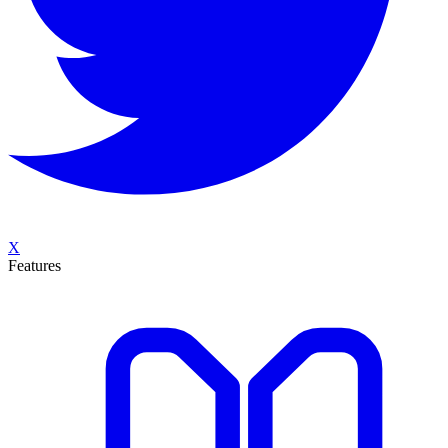
X
Features