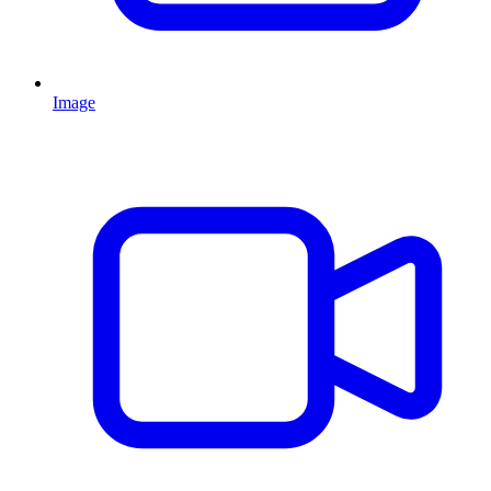
Image